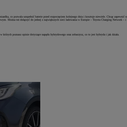
zdka, co pozwala uzupełnić baterie przed rozpoczęciem kolejnego dnia i kosztuje niewiele. Chcąc zapewnić 
wym. Można też dołączyć do jednej z największych sieci ładowania w Europie – Toyota Charging Network – i z
w których poznasz opinie dotyczące napędu hybrydowego oraz zobaczysz, co to jest hybryda i jak działa.