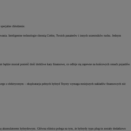
specjalne chłodzenie.
wania. Inteligentne technologie chronią Ciebie, Twoich pasażerów i innych uczestników ruchu. Jednym
t będzie musiał ponieść dość dotkliwe kary finansowe, co odbije się zapewne na końcowych cenach pojazdów.
linowego z elektrycznym – eksploatacja pełnych hybryd Toyoty wymaga mniejszych nakładów finansowych niż
się akumulatorem hybrydowym. Główna różnica polega na tym, że hybrydy typu plug-in zostały dodatkowo