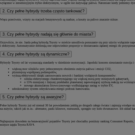
wyłącznie w zeroemisyjnym trybie elektrycznym, w ogóle nie zużywając paliwa. Natomiast kiedy jedziemy dyna
2. Czy pełne hybrydy trzeba często tankować?
Wręcz przeciwnie, wizyty na stacjach benzynowych są rzadsze, a koszty za paliwo znacznie niższe.
3. Czy pełne hybrydy nadają się głównie do miasta?
Oczywiście, że nie. Jazda pełną hybrydą Toyoty w mieście umożliwia poruszanie się przy użyciu wyłącznie napę
i elektryczny. Automatycznie dobierają one odpowiednie proporcje w dostarczaniu żądanej energii do przyspiesz
4. Czy pełne hybrydy są dynamiczne?
Hybrydy Toyoty od lat wyznaczają standardy w dziedzinie motoryzacji. Japoński koncern nieustannie rozwija i 
większą moc silników przy jednoczesnym obniżeniu zużycia paliwa i emisji CO2,
płynniejszą współpracę podzespołów,
wyższą efektywność dzięki zastosowaniu nowych i bardziej wydajnych komponentów:
silnika elektrycznego charakteryzującego się większą mocą przy mniejszych gabarytach,
o 15% mniejszej i lżejszej przekładni planetarnej zapewniającej szybszą reakcję na wciśnięci
nowego akumulatora litowo-jonowego wydłużającego zasięg w trybie EV,
udoskonalony system odzyskiwania energii podczas hamowania.
5. Czy pełne hybrydy są awaryjne?
Pełne hybrydy Toyoty już od niemal 30 lat powodzeniem jeżdżą po drogach całego świata i zajmują wiodące mie
na zużycie, takich jak m.in.: alternator, paski klinowe, rozrusznik, sprzęgło czy koło dwumasowe. Ich układ h
Najlepszym dowodem na bezawaryjność pojazdów Toyoty jest chociażby poniższy ranking Consumer Reports, któ
miejsce zajęła Toyota RAV4.