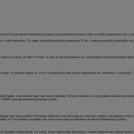
nym przez Toyotę układzie hybrydowym ładują się automatycznie podczas jazdy na silniku spalinowym lub w 
dy w trybie ładowania. Co ważne, akumulator posiada gwarancję na 10 lat, a znane są przypadki przebiegów na 
tylko na świecie, ale także w Polsce. Z roku na rok wprowadzane są w poszczególnych miastach kolejne regu
 kraju. W praktyce oznacza to, że od 1 stycznia 2020 roku Toyota wprowadziła tzw. Ekobonus w wysokości 7,
h źródeł prądu, a akumulator nigdy sam się nie rozładuje. Wystarczy rzadsza niż w przypadku silników konwenc
 START, nacisnąć pedał przyspieszenia i jechać.
do obsługi tego typu pojazdów. Posiadacze elektryków już dziś mogą np. korzystać z jednej z największych siec
dka. W tym ostatnim przypadku cały proces może zająć od kilkunastu do nawet kilkudziesięciu godzin!
 od pojazdów elektrycznych. Co więcej, mimo częściowego korzystania z napędu benzynowego poziom emisji sp