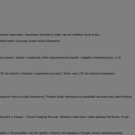
momencie hamowania. Akumulator hybrydowy nigdy sam nie rozładuje się do końca.
jednej baterii wynoszące ponad milion kilometrów.
lacje prawne i zmiany w przepisach, które mają promować pojazdy z napędem niskoemisyjnym, a ich
3% dla hybryd z silnikami o pojemności powyżej 2 litrów oraz 1,5% dla niższych pojemności.
jonalnych wizyta na stacji benzynowej. Ponadto dzięki bezstopniowej przekładni automatycznej pełna hybryda
i ładowania w Europie – Toyota Charging Newtork. Wystarczy jedna karta i jedna aplikacja MyToyota. Swoje
alin w ich przypadku i tak jest zgodny z obecnie obowiązującą w Europie, mocno zaostrzoną normą.