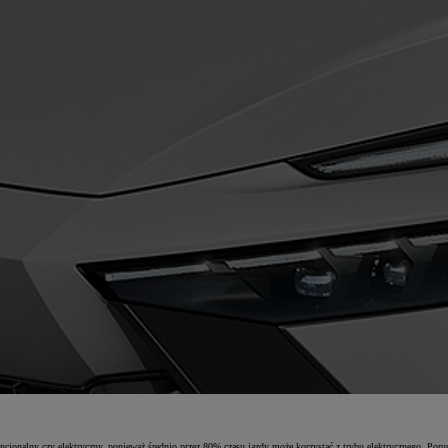
nalny czy elektryczny, ponieważ średnio przez 80% czasu jazdy może korzystać z trybu elektrycznego. Porus