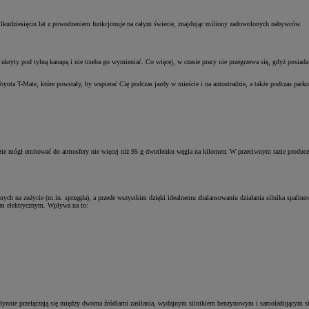
 kilkudziesięciu lat z powodzeniem funkcjonuje na całym świecie, znajdując miliony zadowolonych nabywców.
yty pod tylną kanapą i nie trzeba go wymieniać. Co więcej, w czasie pracy nie przegrzewa się, gdyż posiada 
a T-Mate, które powstały, by wspierać Cię podczas jazdy w mieście i na autostradzie, a także podczas parko
e mógł emitować do atmosfery nie więcej niż 95 g dwutlenku węgla na kilometr. W przeciwnym razie producen
żonych na zużycie (m.in. sprzęgła), a przede wszystkim dzięki idealnemu zbalansowaniu działania silnika spa
em elektrycznym. Wpływa na to:
płynnie przełączają się między dwoma źródłami zasilania, wydajnym silnikiem benzynowym i samoładującym 