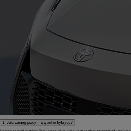
Od
81 900 zł
Yaris Cross
HYBRID
1. Jaki zasięg jazdy mają pełne hybrydy?
Samoładujący napęd hybrydowy Toyoty zapewnia dużo większy zasięg na jednym tankowaniu niż napęd konwencjo