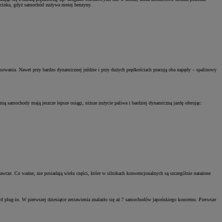
 odcinka, gdyż samochód zużywa mniej benzyny.
stosowania. Nawet przy bardzo dynamicznej jeździe i przy dużych prędkościach pracują oba napędy – spalinowy
ą samochody mają jeszcze lepsze osiągi, niższe zużycie paliwa i bardziej dynamiczną jazdę oferując:
wcze. Co ważne, nie posiadają wielu części, które w silnikach konwencjonalnych są szczególnie narażone
plug-in. W pierwszej dziesiątce zestawienia znalazło się aż 7 samochodów japońskiego koncernu. Pierwsze