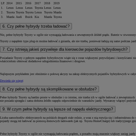
LP.
2014
2015
2016
2017
2018
2019
1.
Lexus
Lexus
Lexus
Toyota
Lexus
Lexus
2.
Toyota
Toyota
Toyota
Lexus
Toyota
Mazda
3.
Mazda
Audi
Buick
Kia
Mazda
Toyota
6. Czy pełne hybrydy trzeba ładować?
Nie, pełne hybrydy Toyoty w ogóle nie wymagają ładowania z zewnętrznych źródeł prądu. Baterie w stworzo
Toyoty z napędem typu plug-in można ładować z gniazda, ale nie trzeba, ponieważ ładują się same podczas jaz
7. Czy istnieją jakieś przywileje dla kierowców pojazdów hybrydowych?
Posiadanie Toyoty z pełnym napędem hybrydowym wiąże się z coraz większymi przywilejami i korzyściami nie 
właścicielom oferować dodatkowe udogodnienia finansowe i drogowe.
Najlepszym przykładem jest obniżenie o połowę akcyzy na zakup elektrycznych pojazdów hybrydowych w całym
Dowiedz się więcej
8. Czy pełne hybrydy są skomplikowane w obsłudze?
Pełne hybrydy Toyoty są bardzo proste w obsłudze i co istotne, nie trzeba ich w ogóle ładować z zewnętrznyc
nie posiada sprzęgła i sama dobiera źródło napędu odpowiednie do warunków jazdy. Wystarczy włączyć przycisk
9. W czym pełne hybrydy są lepsze od napędu elektrycznego?
Liczba samochodów elektrycznych na polskich drogach stale rośnie, a wraz z nią rozwija się i infrastruktura 
pojazdy mogą też ładować za pomocą domowych ładowarek (jak np. Toyota HomeCharge) lub tradycyjnego gniaz
Pełne hybrydy Toyoty w ogóle nie wymagają ładowania prądem, a ponadto mają znacznie większy zasięg jazdy