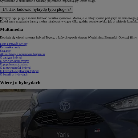
wyposażone w akumulator o większej pojemności zapewniający lepsze osiągi.
14. Jak ładować hybrydę typu plug-in?
Hybrydy typu plug-in można ładować na kilka sposobów. Można je w łatwy sposób podłączyć do domowego gnia
Dzięki temu urządzeniu baterię można naładować w ciągu kilku godzin, równie szybko jak w telefonie komórko
Od
105 300 zł
Multimedia
Corolla Hatchback
Dowiedz się więcej na temat hybryd Toyoty, o których opowie ekspert Włodzimierz Zientarski. Obejrzyj filmy, 
HYBRID
Cena i łatwość obsługi
Dynamika jazdy
Spalanie
Akumulatory i pojemność bagażnika
O zasięgu hybryd
O serwisowaniu hybryd
O popularności hybryd
O niezawodności hybryd
O kosztach eksploatacji hybryd
O baterii w hybrydach
Więcej o hybrydach