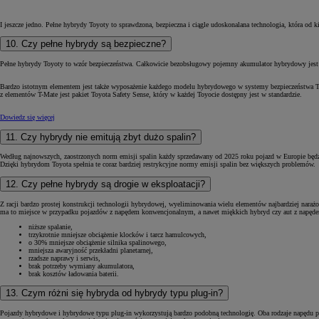
I jeszcze jedno. Pełne hybrydy Toyoty to sprawdzona, bezpieczna i ciągle udoskonalana technologia, która od
10. Czy pełne hybrydy są bezpieczne?
Pełne hybrydy Toyoty to wzór bezpieczeństwa. Całkowicie bezobsługowy pojemny akumulator hybrydowy jest ukr
Bardzo istotnym elementem jest także wyposażenie każdego modelu hybrydowego w systemy bezpieczeństwa Toyot
z elementów T-Mate jest pakiet Toyota Safety Sense, który w każdej Toyocie dostępny jest w standardzie.
Dowiedz się więcej
11. Czy hybrydy nie emitują zbyt dużo spalin?
Według najnowszych, zaostrzonych norm emisji spalin każdy sprzedawany od 2025 roku pojazd w Europie będzi
Dzięki hybrydom Toyota spełnia te coraz bardziej restrykcyjne normy emisji spalin bez większych problemów.
12. Czy pełne hybrydy są drogie w eksploatacji?
Z racji bardzo prostej konstrukcji technologii hybrydowej, wyeliminowania wielu elementów najbardziej nara
ma to miejsce w przypadku pojazdów z napędem konwencjonalnym, a nawet miękkich hybryd czy aut z napęd
niższe spalanie,
trzykrotnie mniejsze obciążenie klocków i tarcz hamulcowych,
o 30% mniejsze obciążenie silnika spalinowego,
mniejsza awaryjność przekładni planetarnej,
rzadsze naprawy i serwis,
brak potrzeby wymiany akumulatora,
brak kosztów ładowania baterii.
13. Czym różni się hybryda od hybrydy typu plug-in?
Pojazdy hybrydowe i hybrydowe typu plug-in wykorzystują bardzo podobną technologię. Oba rodzaje napędu 