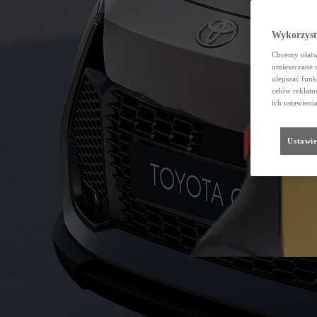
Wykorzystu
Chcemy ułatwi
umieszczane 
ulepszać funk
celów reklamo
ich ustawieni
Ustawie