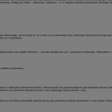
miczniej, działają oba silniki – elektryczny i spalinowy – co w rezultacie umożliwia przejechanie dłuższego
du elektrycznego, ale nie znaczy to, że w trasie czy na autostradzie atuty technologii hybrydowej nie mają za
enia czy wyprzedzania.
dopracowuje swoje napędy hybrydowe – na rynku dostępna jest już 5. generacja tej technologii. Wyposażone w ni
e pedału przyspieszenia,
jsca w rankingach zadowolenia klientów i bezawaryjności aut przeprowadzanych przez niezależne instytuty bada
amulcowy ma trzykrotnie dłuższą żywotność z racji mniejszego zużycia klocków i tarcz.
ry po raz kolejny potwierdził reputację Toyoty jako producenta trwałych samochodów, w tym hybryd i hybryd 