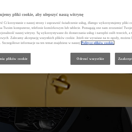
jemy pliki cookie, aby ulepszyć naszą witrynę
ć Ci korzystanie z naszej strony i usprawnić świadczenie usług, dlatego wykorzystujemy pliki co
na Twoim komputerze, telefonie komórkowym lub tablecie. Pomagają one nam zrozumieć Twoje 
cjonalność naszej witryny. Są wykorzystywane do dostarczania usług i narzędzi osób trzecich, a 
wych. Zalecamy akceptację wszystkich plików cookie. Jeżeli nie wyrażasz na to zgody, możesz 
a. Szczegółowe informacje na ten temat znajdziesz w naszej
Polityce plików cookie.
nia plików cookie
Odrzuć wszystkie
Zaakcept