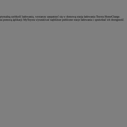
optymalną szybkość ładowania, wystarczy zaopatrzyć się w domową stację ładowania Toyota HomeCharge.
a pomocą aplikacji MyToyota wyszukiwać najbliższe publiczne stacje ładowania i sprawdzać ich dostępność.