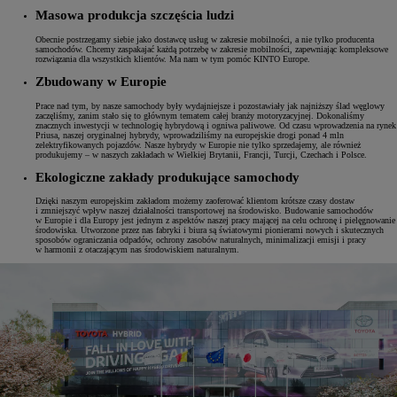
Masowa produkcja szczęścia ludzi
Obecnie postrzegamy siebie jako dostawcę usług w zakresie mobilności, a nie tylko producenta
samochodów. Chcemy zaspakajać każdą potrzebę w zakresie mobilności, zapewniając kompleksowe
rozwiązania dla wszystkich klientów. Ma nam w tym pomóc KINTO Europe.
Zbudowany w Europie
Prace nad tym, by nasze samochody były wydajniejsze i pozostawiały jak najniższy ślad węglowy
zaczęliśmy, zanim stało się to głównym tematem całej branży motoryzacyjnej. Dokonaliśmy
znacznych inwestycji w technologię hybrydową i ogniwa paliwowe. Od czasu wprowadzenia na rynek
Priusa, naszej oryginalnej hybrydy, wprowadziliśmy na europejskie drogi ponad 4 mln
zelektryfikowanych pojazdów. Nasze hybrydy w Europie nie tylko sprzedajemy, ale również
produkujemy – w naszych zakładach w Wielkiej Brytanii, Francji, Turcji, Czechach i Polsce.
Ekologiczne zakłady produkujące samochody
Dzięki naszym europejskim zakładom możemy zaoferować klientom krótsze czasy dostaw
i zmniejszyć wpływ naszej działalności transportowej na środowisko. Budowanie samochodów
w Europie i dla Europy jest jednym z aspektów naszej pracy mającej na celu ochronę i pielęgnowanie
środowiska. Utworzone przez nas fabryki i biura są światowymi pionierami nowych i skutecznych
sposobów ograniczania odpadów, ochrony zasobów naturalnych, minimalizacji emisji i pracy
w harmonii z otaczającym nas środowiskiem naturalnym.