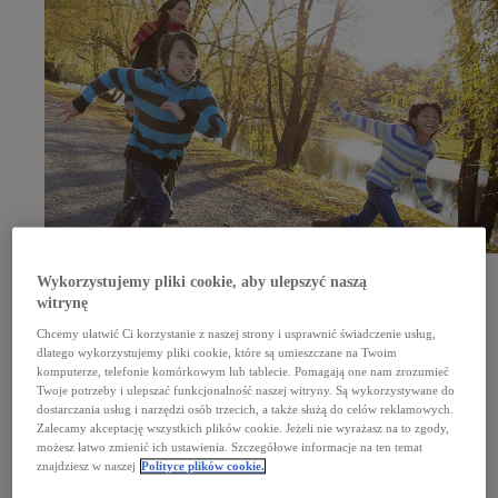
Sześć dekad rozwoju w Europie
Wykorzystujemy pliki cookie, aby ulepszyć naszą
witrynę
Nasza europejska historia zaczęła się bardzo skromnie. Miało to miejsce na początku lat
60. XX wieku, gdy z Japonii sprowadzano niewielkie liczby importowanych pojazdów. Od tego
Chcemy ułatwić Ci korzystanie z naszej strony i usprawnić świadczenie usług,
czasu zrobiliśmy wiele, by Europa stała się jednym z najważniejszych i najdynamiczniej się
rozwijających rynków – nie tylko w zakresie sprzedaży samochodów, ale także miejsca ich
dlatego wykorzystujemy pliki cookie, które są umieszczane na Twoim
projektowania, konstruowania i budowy.
komputerze, telefonie komórkowym lub tablecie. Pomagają one nam zrozumieć
Od 1963 roku
Twoje potrzeby i ulepszać funkcjonalność naszej witryny. Są wykorzystywane do
W 1963 roku z Japonii sprowadzono 400 samochodów Toyota Crown do naszego pierwszego
dostarczania usług i narzędzi osób trzecich, a także służą do celów reklamowych.
europejskiego dystrybutora – Erla Auto, co zapoczątkowało obecność Toyoty w Europie.
Zalecamy akceptację wszystkich plików cookie. Jeżeli nie wyrażasz na to zgody,
>25 000
możesz łatwo zmienić ich ustawienia. Szczegółowe informacje na ten temat
Zatrudniamy ponad 25 000 osób w całej Europie.
znajdziesz w naszej
Polityce plików cookie.
11 mld EUR