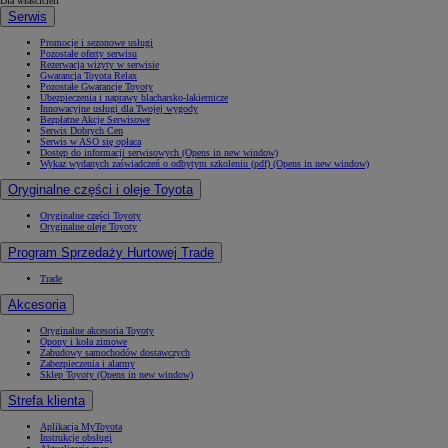
Dla właścicieli
Serwis
Promocje i sezonowe usługi
Pozostałe oferty serwisu
Rezerwacja wizyty w serwisie
Gwarancja Toyota Relax
Pozostałe Gwarancje Toyoty
Ubezpieczenia i naprawy blacharsko-lakiernicze
Innowacyjne usługi dla Twojej wygody
Bezpłatne Akcje Serwisowe
Serwis Dobrych Cen
Serwis w ASO się opłaca
Dostęp do informacji serwisowych
(Opens in new window)
Wykaz wydanych zaświadczeń o odbytym szkoleniu (pdf)
(Opens in new window)
Oryginalne części i oleje Toyota
Oryginalne części Toyoty
Oryginalne oleje Toyoty
Program Sprzedaży Hurtowej Trade
Trade
Akcesoria
Oryginalne akcesoria Toyoty
Opony i koła zimowe
Zabudowy samochodów dostawczych
Zabezpieczenia i alarmy
Sklep Toyoty
(Opens in new window)
Strefa klienta
Aplikacja MyToyota
Instrukcje obsługi