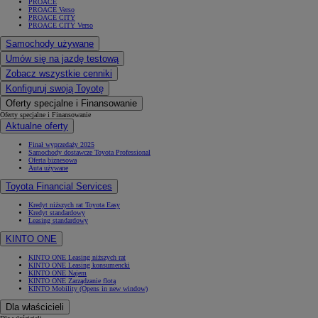
PROACE
PROACE Verso
PROACE CITY
PROACE CITY Verso
Samochody używane
Umów się na jazdę testową
Zobacz wszystkie cenniki
Konfiguruj swoją Toyotę
Oferty specjalne i Finansowanie
Oferty specjalne i Finansowanie
Aktualne oferty
Finał wyprzedaży 2025
Samochody dostawcze Toyota Professional
Oferta biznesowa
Auta używane
Toyota Financial Services
Kredyt niższych rat Toyota Easy
Kredyt standardowy
Leasing standardowy
KINTO ONE
KINTO ONE Leasing niższych rat
KINTO ONE Leasing konsumencki
KINTO ONE Najem
KINTO ONE Zarządzanie flotą
KINTO Mobility
(Opens in new window)
Dla właścicieli