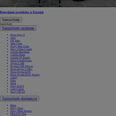
Rozwijanie projektów w Europie
Samochody
Samochody
Samochody osobowe
Nowe Aygo X
Yaris
GR Yaris
Yaris Cross
Nowy Yaris Cross
Nowy Urban Cruiser
Corolla Hatchback
Corolla Sedan
Corolla TS Kombi
Nowa Corolla Cross
Toyota C-HR
Toyota C-HR Plug-in
Nowa Toyota C-HR+
Nowa Toyota bZ4X
Nowa Toyota bZ4X Touring
Camry
Prius
Mirai
Nowy RAV4
Land Cruiser
Nowy GR GT
Samochody dostawcze
Hilux
Nowy Hilux
Nowy Hilux Electric
PROACE Max