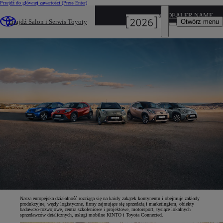
Przejdź do głównej zawartości
(Press Enter)
DEALER NAME
Toyota w Europie
Otwórz menu
Znajdź Salon i Serwis Toyoty
Nasza ogólnoeuropejska organizacja
Nasza europejska działalność rozciąga się na każdy zakątek kontynentu i obejmuje zakłady
produkcyjne, węzły logistyczne, firmy zajmujące się sprzedażą i marketingiem, obiekty
badawczo-rozwojowe, centra szkoleniowe i projektowe, motorsport, tysiące lokalnych
sprzedawców detalicznych, usługi mobilne KINTO i Toyota Connected.