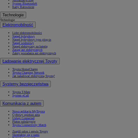
Aktualizacja map
System Bluetooth®
Karty Ratownicze
Technologie
Technologie
Elektromobilność
Lider elektromobilności
Napęd hybrydowy
Napęd hybrydowy typu plug-in
Napęd wodorowy
Napęd elektryczny na baterię
Zasięg aut elektrycznych
Zalety posiadania aut elektrycznych
Ładowanie elektrycznej Toyoty
Toyota HomeCharge
Toyota Charging Network
Jak naładować elektryczną Toyotę?
Systemy bezpieczeństwa
Toyota T-Mate
System eCall
Komunikacja z autem
Nowa aplikacja MyToyota
Cyfrowy opiekun auta
Usługi Connected
Płatne subskrypcje
Toyota Connectivity Match
Znajdź salon i serwis Toyoty
Skontaktuj się z nami