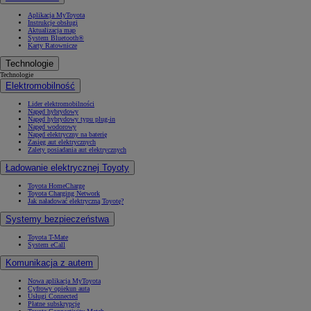
Aplikacja MyToyota
Instrukcje obsługi
Aktualizacja map
System Bluetooth®
Karty Ratownicze
Technologie
Technologie
Elektromobilność
Lider elektromobilności
Napęd hybrydowy
Napęd hybrydowy typu plug-in
Napęd wodorowy
Napęd elektryczny na baterię
Zasięg aut elektrycznych
Zalety posiadania aut elektrycznych
Ładowanie elektrycznej Toyoty
Toyota HomeCharge
Toyota Charging Network
Jak naładować elektryczną Toyotę?
Systemy bezpieczeństwa
Toyota T-Mate
System eCall
Komunikacja z autem
Nowa aplikacja MyToyota
Cyfrowy opiekun auta
Usługi Connected
Płatne subskrypcje