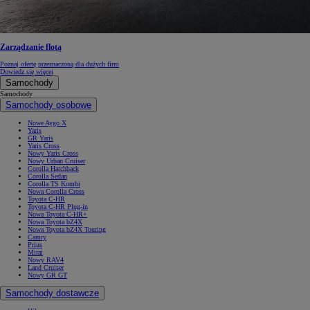
Zarządzanie flotą
Poznaj ofertę przeznaczoną dla dużych firm
Dowiedz się więcej
Samochody
Samochody
Samochody osobowe
Nowe Aygo X
Yaris
GR Yaris
Yaris Cross
Nowy Yaris Cross
Nowy Urban Cruiser
Corolla Hatchback
Corolla Sedan
Corolla TS Kombi
Nowa Corolla Cross
Toyota C-HR
Toyota C-HR Plug-in
Nowa Toyota C-HR+
Nowa Toyota bZ4X
Nowa Toyota bZ4X Touring
Camry
Prius
Mirai
Nowy RAV4
Land Cruiser
Nowy GR GT
Samochody dostawcze