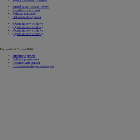
Toyota Connectivity Match
Znajdź salon i serwis Toyoty
Skontaktuj się z nami
Polityka ciasteczek
Deklaracja dostępności
(Opens in new window)
(Opens in new window)
(Opens in new window)
(Opens in new window)
Copyright © Toyota 2026
Informacje prawne
Polityka prywatności
Udostępnianie danych
Przetwarzanie danych osobowych