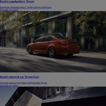
Kredyt standardowy Toyoty
Korzystne oprocentowanie i szybka decyzja kredytowa
Dowiedz się więcej
Kredyt niższych rat Toyota Easy
Sprawdź innowacyjną formę kredytowania Toyoty
Dowiedz się więcej