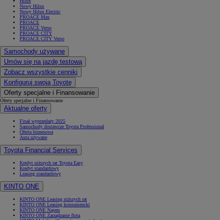
Hilux
Nowy Hilux
Nowy Hilux Electric
PROACE Max
PROACE
PROACE Verso
PROACE CITY
PROACE CITY Verso
Samochody używane
Umów się na jazdę testową
Zobacz wszystkie cenniki
Konfiguruj swoją Toyotę
Oferty specjalne i Finansowanie
Oferty specjalne i Finansowanie
Aktualne oferty
Finał wyprzedaży 2025
Samochody dostawcze Toyota Professional
Oferta biznesowa
Auta używane
Toyota Financial Services
Kredyt niższych rat Toyota Easy
Kredyt standardowy
Leasing standardowy
KINTO ONE
KINTO ONE Leasing niższych rat
KINTO ONE Leasing konsumencki
KINTO ONE Najem
KINTO ONE Zarządzanie flotą