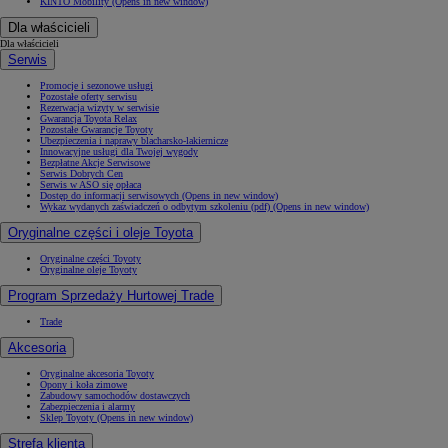
KINTO Mobility
(Opens in new window)
Dla właścicieli
Dla właścicieli
Serwis
Promocje i sezonowe usługi
Pozostałe oferty serwisu
Rezerwacja wizyty w serwisie
Gwarancja Toyota Relax
Pozostałe Gwarancje Toyoty
Ubezpieczenia i naprawy blacharsko-lakiernicze
Innowacyjne usługi dla Twojej wygody
Bezpłatne Akcje Serwisowe
Serwis Dobrych Cen
Serwis w ASO się opłaca
Dostęp do informacji serwisowych
(Opens in new window)
Wykaz wydanych zaświadczeń o odbytym szkoleniu (pdf)
(Opens in new window)
Oryginalne części i oleje Toyota
Oryginalne części Toyoty
Oryginalne oleje Toyoty
Program Sprzedaży Hurtowej Trade
Trade
Akcesoria
Oryginalne akcesoria Toyoty
Opony i koła zimowe
Zabudowy samochodów dostawczych
Zabezpieczenia i alarmy
Sklep Toyoty
(Opens in new window)
Strefa klienta