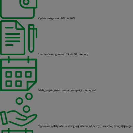
Opłata wstępna od 0% do 40%
Umowa leasingowa od 24 do 60 miesięcy
Stałe, degresywne i sezonowe opłaty miesięczne
Wysokość opłaty administracyjnej zależna od oceny finansowej korzystającego