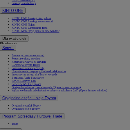
Leasing standardowy
KINTO ONE
KINTO ONE Leasing niższych rat
KINTO ONE Leasing konsumencki
KINTO ONE Najem
KINTO ONE Zarządzanie flotą
KINTO Mobility
(Opens in new window)
Dla właścicieli
Dla właścicieli
Serwis
Promocje i sezonowe usługi
Pozostałe oferty serwisu
Rezerwacja wizyty w serwisie
Gwarancja Toyota Relax
Pozostałe Gwarancje Toyoty
Ubezpieczenia i naprawy blacharsko-lakiernicze
Innowacyjne usługi dla Twojej wygody
Bezpłatne Akcje Serwisowe
Serwis Dobrych Cen
Serwis w ASO się opłaca
Dostęp do informacji serwisowych
(Opens in new window)
Wykaz wydanych zaświadczeń o odbytym szkoleniu (pdf)
(Opens in new window)
Oryginalne części i oleje Toyota
Oryginalne części Toyoty
Oryginalne oleje Toyoty
Program Sprzedaży Hurtowej Trade
Trade