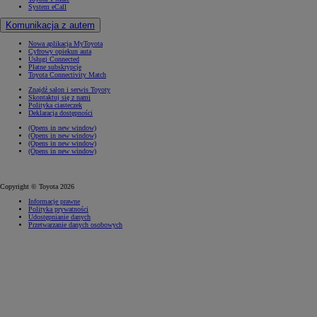
System eCall
Komunikacja z autem
Nowa aplikacja MyToyota
Cyfrowy opiekun auta
Usługi Connected
Płatne subskrypcje
Toyota Connectivity Match
Znajdź salon i serwis Toyoty
Skontaktuj się z nami
Polityka ciasteczek
Deklaracja dostępności
(Opens in new window)
(Opens in new window)
(Opens in new window)
(Opens in new window)
Copyright © Toyota 2026
Informacje prawne
Polityka prywatności
Udostępnianie danych
Przetwarzanie danych osobowych