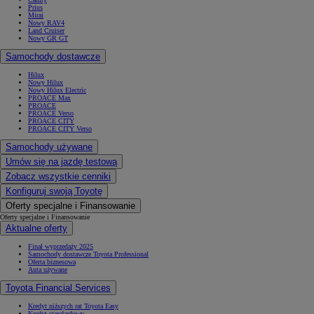
Prius
Mirai
Nowy RAV4
Land Cruiser
Nowy GR GT
Samochody dostawcze
Hilux
Nowy Hilux
Nowy Hilux Electric
PROACE Max
PROACE
PROACE Verso
PROACE CITY
PROACE CITY Verso
Samochody używane
Umów się na jazdę testową
Zobacz wszystkie cenniki
Konfiguruj swoją Toyotę
Oferty specjalne i Finansowanie
Oferty specjalne i Finansowanie
Aktualne oferty
Finał wyprzedaży 2025
Samochody dostawcze Toyota Professional
Oferta biznesowa
Auta używane
Toyota Financial Services
Kredyt niższych rat Toyota Easy
Kredyt standardowy