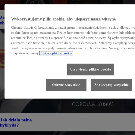
Jakie są rodzaje napędów
Wykorzystujemy pliki cookie, aby ulepszyć naszą witrynę
ekologicznych na rynku?
Chcemy ułatwić Ci korzystanie z naszej strony i usprawnić świadczenie usług, dlatego w
cookie, które są umieszczane na Twoim komputerze, telefonie komórkowym lub tableci
zrozumieć Twoje potrzeby i ulepszać funkcjonalność naszej witryny. Są wykorzystywane
i narzędzi osób trzecich, a także służą do celów reklamowych. Zalecamy akceptację wszy
Jeżeli nie wyrażasz na to zgody, możesz łatwo zmienić ich ustawienia. Szczegółowe info
znajdziesz w naszej
Polityce plików cookie.
Ustawienia plików cookie
Odrzuć wszystkie
Zaakceptuj wszystkie
Jak działa pełna
hybryda?