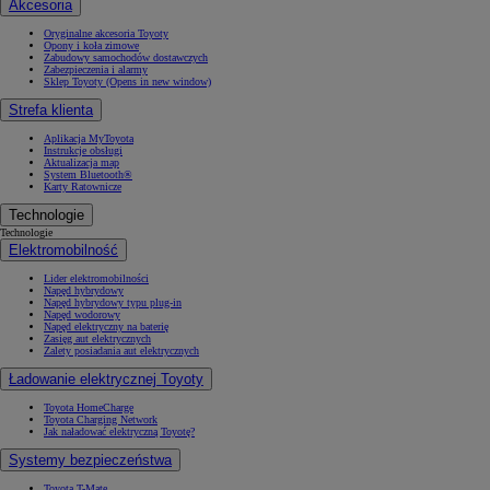
Akcesoria
Oryginalne akcesoria Toyoty
Opony i koła zimowe
Zabudowy samochodów dostawczych
Zabezpieczenia i alarmy
Sklep Toyoty
(Opens in new window)
Strefa klienta
Aplikacja MyToyota
Instrukcje obsługi
Aktualizacja map
System Bluetooth®
Karty Ratownicze
Technologie
Technologie
Elektromobilność
Lider elektromobilności
Napęd hybrydowy
Napęd hybrydowy typu plug-in
Napęd wodorowy
Napęd elektryczny na baterię
Zasięg aut elektrycznych
Zalety posiadania aut elektrycznych
Ładowanie elektrycznej Toyoty
Toyota HomeCharge
Toyota Charging Network
Jak naładować elektryczną Toyotę?
Systemy bezpieczeństwa
Toyota T-Mate