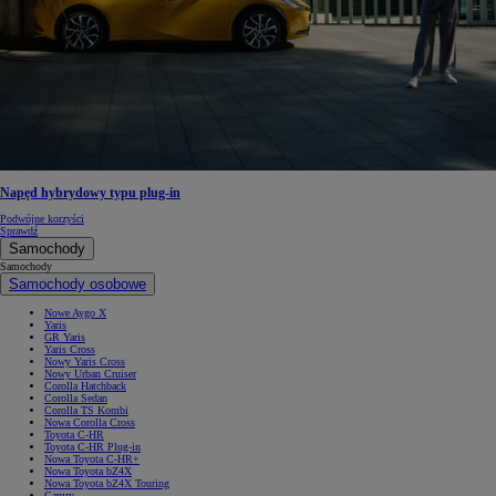
Napęd hybrydowy typu plug-in
Podwójne korzyści
Sprawdź
Samochody
Samochody
Samochody osobowe
Nowe Aygo X
Yaris
GR Yaris
Yaris Cross
Nowy Yaris Cross
Nowy Urban Cruiser
Corolla Hatchback
Corolla Sedan
Corolla TS Kombi
Nowa Corolla Cross
Toyota C-HR
Toyota C-HR Plug-in
Nowa Toyota C-HR+
Nowa Toyota bZ4X
Nowa Toyota bZ4X Touring
Camry