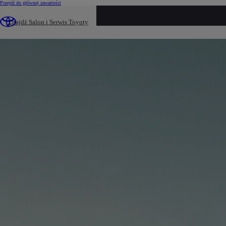
(Press Enter)
Przejdź do głównej zawartości
loaded content
Znajdź Salon i Serwis Toyoty