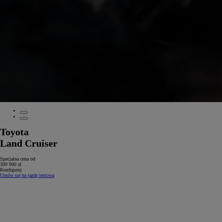
Toyota
Land Cruiser
Specjalna cena od
399 900 zł
Konfiguruj
Umów się na jazdę testową