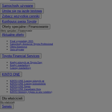
Samochody używane
Umów się na jazdę testową
Zobacz wszystkie cenniki
Konfiguruj swoją Toyotę
Oferty specjalne i Finansowanie
Oferty specjalne i Finansowanie
Aktualne oferty
Finał wyprzedaży 2025
Samochody dostawcze Toyota Professional
Oferta biznesowa
Auta używane
Toyota Financial Services
Kredyt niższych rat Toyota Easy
Kredyt standardowy
Leasing standardowy
KINTO ONE
KINTO ONE Leasing niższych rat
KINTO ONE Leasing konsumencki
KINTO ONE Najem
KINTO ONE Zarządzanie flotą
KINTO Mobility
(Opens in new window)
Dla właścicieli
Dla właścicieli
Serwis