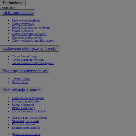
Technologie
Technologie
Elektromobilność
Lider elektromobilności
Napęd hybrydowy
Napęd hybrydowy typu plug-in
Napęd wodorowy
Napęd elektryczny na baterię
Zasięg aut elektrycznych
Zalety posiadania aut elektrycznych
Ładowanie elektrycznej Toyoty
Toyota HomeCharge
Toyota Charging Network
Jak naładować elektryczną Toyotę?
Systemy bezpieczeństwa
Toyota T-Mate
System eCall
Komunikacja z autem
Nowa aplikacja MyToyota
Cyfrowy opiekun auta
Usługi Connected
Płatne subskrypcje
Toyota Connectivity Match
Znajdź salon i serwis Toyoty
Skontaktuj się z nami
Polityka ciasteczek
Deklaracja dostępności
(Opens in new window)