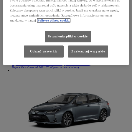
Twoje potrzeby i ulepszać funkcjonalność naszej witryny. Są wykorzystywane do
dostarczania usług i narzędzi osób trzecich, a także służą do celów reklamowych.
Zalecamy akceptację wszystkich plików cookie. Jeżeli nie wyrażasz na to zgody,
możesz łatwo zmienić ich ustawienia. Szczegółowe informacje na ten temat
znajdziesz w naszej
Polityce plików cookie.
Ustawienia plików cookie
Odrzuć wszystkie
Zaakceptuj wszystkie
Toyota Yaris Cross
Toyota Yaris Cross HYBRID od 2021 07
(Opens in new window)
Toyota Yaris Cross od 2021 07
(Opens in new window)