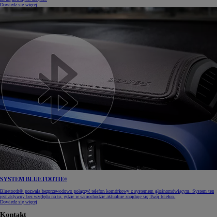
Dowiedz się więcej
SYSTEM BLUETOOTH®
Bluetooth® pozwala bezprzewodowo połączyć telefon komórkowy z systemem głośnomówiącym. System ten
jest aktywny bez względu na to, gdzie w samochodzie aktualnie znajduje się Twój telefon.
Dowiedz się więcej
Kontakt