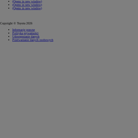
(Opens in new window)
(Opens in new window)
(Opens in new window)
Copyright © Toyota 2026
Informacje prawne
Polityka prywatności
Udostępnianie danych
Przetwarzanie danych osobowych