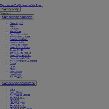
Napisz do nas
Znajdź salon i serwis Toyoty
Samochody
Samochody
Samochody osobowe
Nowe Aygo X
Yaris
GR Yaris
Yaris Cross
Nowy Yaris Cross
Nowy Urban Cruiser
Corolla Hatchback
Corolla Sedan
Corolla TS Kombi
Nowa Corolla Cross
Toyota C-HR
Toyota C-HR Plug-in
Nowa Toyota C-HR+
Nowa Toyota bZ4X
Nowa Toyota bZ4X Touring
Camry
Prius
Mirai
Nowy RAV4
Land Cruiser
Nowy GR GT
Samochody dostawcze
Hilux
Nowy Hilux
Nowy Hilux Electric
PROACE Max
PROACE
PROACE Verso
PROACE CITY
PROACE CITY Verso