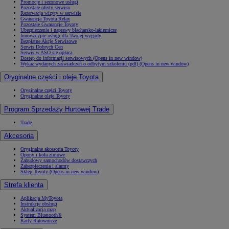
Promocje i sezonowe usługi
Pozostałe oferty serwisu
Rezerwacja wizyty w serwisie
Gwarancja Toyota Relax
Pozostałe Gwarancje Toyoty
Ubezpieczenia i naprawy blacharsko-lakiernicze
Innowacyjne usługi dla Twojej wygody
Bezpłatne Akcje Serwisowe
Serwis Dobrych Cen
Serwis w ASO się opłaca
Dostęp do informacji serwisowych
(Opens in new window)
Wykaz wydanych zaświadczeń o odbytym szkoleniu (pdf)
(Opens in new window)
Oryginalne części i oleje Toyota
Oryginalne części Toyoty
Oryginalne oleje Toyoty
Program Sprzedaży Hurtowej Trade
Trade
Akcesoria
Oryginalne akcesoria Toyoty
Opony i koła zimowe
Zabudowy samochodów dostawczych
Zabezpieczenia i alarmy
Sklep Toyoty
(Opens in new window)
Strefa klienta
Aplikacja MyToyota
Instrukcje obsługi
Aktualizacja map
System Bluetooth®
Karty Ratownicze