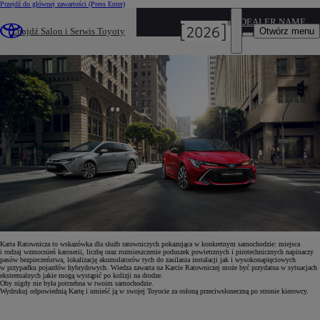
Przejdź do głównej zawartości
(Press Enter)
DEALER NAME
KARTA RATOWNICZA W KAŻDEJ TOYOCIE
Otwórz menu
Znajdź Salon i Serwis Toyoty
DODATKOWA POMOC W NIESIENIU POMOCY
Karta Ratownicza to wskazówka dla służb ratowniczych pokazująca w konkretnym samochodzie: miejsca
i rodzaj wzmocnień karoserii, liczbę oraz rozmieszczenie poduszek powietrznych i pirotechnicznych napinaczy
pasów bezpieczeństwa, lokalizację akumulatorów tych do zasilania instalacji jak i wysokonapięciowych
w przypadku pojazdów hybrydowych. Wiedza zawarta na Karcie Ratowniczej może być przydatna w sytuacjach
ekstremalnych jakie mogą wystąpić po kolizji na drodze.
Oby nigdy nie była potrzebna w twoim samochodzie.
Wydrukuj odpowiednią Kartę i umieść ją w swojej Toyocie za osłoną przeciwsłoneczną po stronie kierowcy.