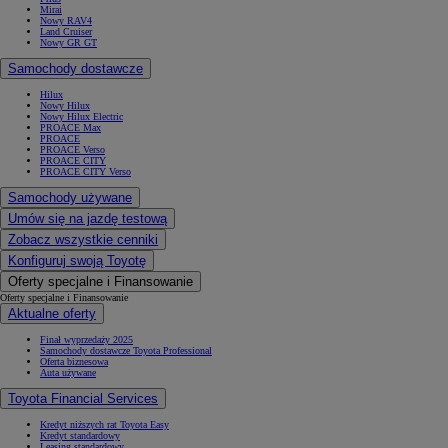
Mirai
Nowy RAV4
Land Cruiser
Nowy GR GT
Samochody dostawcze
Hilux
Nowy Hilux
Nowy Hilux Electric
PROACE Max
PROACE
PROACE Verso
PROACE CITY
PROACE CITY Verso
Samochody używane
Umów się na jazdę testową
Zobacz wszystkie cenniki
Konfiguruj swoją Toyotę
Oferty specjalne i Finansowanie
Oferty specjalne i Finansowanie
Aktualne oferty
Finał wyprzedaży 2025
Samochody dostawcze Toyota Professional
Oferta biznesowa
Auta używane
Toyota Financial Services
Kredyt niższych rat Toyota Easy
Kredyt standardowy
Leasing standardowy