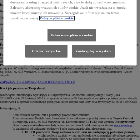
dostarczania usług i narzędzi osób trzecich, a także służą do celów reklamowych.
Imię *
Zalecamy akceptację wszystkich plików cookie. Jeżeli nie wyrażasz na to zgody,
Nazwisko *
możesz łatwo zmienić ich ustawienia. Szczegółowe informacje na ten temat
Telefon komórkowy *
znajdziesz w naszej
Polityce plików cookie.
Adres e-mail *
Rozumiem informację.
Jestem zainteresowany umówieniem na serwis lub przegląd. *
Ustawienia plików cookie
Wyślij
Pola oznaczone * są obowiązkowe, aby wybrany Diler mógł skontaktować się z Tobą w celu omówienia oferty
akcesoryjnej.
Odrzuć wszystkie
Zaakceptuj wszystkie
Pozostawiasz nam swoje dane osobowe poprzez formularz stanowiący prośbę o umówienie i realizację usługi
serwisowej lub przeglądu. W ten sposób, podajesz nam swoje dane celem skontaktowania się z Tobą
telefonicznie lub mailowo.
Pozostawienie Twoich danych jest dobrowolne, ale konieczne, abyś skorzystał z usługi serwisowej lub
przeglądu. W związku z usługą serwisową lub przeglądem i przekazanymi danymi, Toyota Central Europe
Sp. z o.o., 02-673 Warszawa, ul. Konstruktorska 5 (TCE) oraz wybrany diler są administratorami Twoich
danych.
ZAPOZNAJ SIĘ Z OBOWIĄZKIEM INFORMACYJNYM
Kto i jak przetwarza Twoje dane?
(Obowiązek informacyjny wynikający z Rozporządzenia Parlamentu Europejskiego i Rady (UE)
2016/679 z dnia 27 kwietnia 2016 r. w sprawie ochrony osób fizycznych w związku z przetwarzaniem danych
osobowych i w sprawie swobodnego przepływu takich danych oraz uchylenia dyrektywy 95/46/WE (RODO))
Informujemy, iż:
Administrator danych, cele i podstawy prawne przetwarzania:
Administratorem Twoich danych osobowych we wskazanym poniżej zakresie są
Toyota Central
Europe Sp. z o.o.
, 02-673 Warszawa, ul. Konstruktorska 5 (
TCE
) oraz wybrany
Autoryzowany
Diler Toyoty
– aktualizowane listy adresowe oraz dane kontaktowe są na stronie
www.toyota.pl
W zależności od wskazanej podstawy i celu przetwarzania administratorami są:.
DILER przetwarza Twoje osobowe w celu oraz na następującej podstawie prawnej:
w celu podjęcia działań, w tym umówienia się na przegląd lub usługę serwisową,
przed zawarciem umowy na podstawie zgłoszenia chęci skorzystania z usług