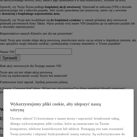
do autoryzowanego serwisu, który zadba o jego sprawdzenie a w razie konieczności, wymieni na nowy.
Sprawdź, czy Twoja Toyota podlega
bezpłatnej akcji serwisowej
. Wprowadź nr nadwozia (VIN) z dowodu
rejestracyjnego lub z nadwozia pojazdu. Jeśli wynik sprawdzenia jest pozytywny, umów się z serwisem
i
skorzystaj z bezpłatnego usprawnienia auta.
Sprawdź, czy Twoje auto kwalifikuje się
do bezpłatnej wymiany
w ramach globalnej akcji serwisowej
poduszek powietrznych firmy Takata. Wpisz poniżej swój numer VIN (znajdziesz go na nadwoziu pojazdu lub
w dowodzie rejestracyjnym).
Bezpieczeństwo naszych Klientów jest dla nas priorytetem!
Jeżeli Twoje auto zostało objęte akcją serwisową, niezwłocznie umów się na wizytę w dogodnym terminie, aby
nasi specjaliści mogli dokonać szybkiej i profesjonalnej wymiany elementów w Twoim pojeździe!
Numer VIN
Sprawdź
Brak akcji serwisowych dla Twojego numeru VIN
Twoje auto nie jest objęte akcją serwisową.
Ciesz się użytkowaniem swojej Toyoty bez zmartwień!
Przekroczono limit zapytań. Spróbuj ponownie później.
* Pojęcie „Customer first” (tłum. “Klient jest najważniejszy”) to filary japońskiej filozofii organizacji
produkcji i obsługi klienta.
Wybierz Dilera
Wypełnij formularz
Wykorzystujemy pliki cookie, aby ulepszyć naszą
Wybierz dilera
witrynę
Uzupełnij swoje dane
Chcemy ułatwić Ci korzystanie z naszej strony i usprawnić świadczenie usług,
dlatego wykorzystujemy pliki cookie, które są umieszczane na Twoim
Preferowana data serwisu: *
komputerze, telefonie komórkowym lub tablecie. Pomagają one nam zrozumieć
Twoje potrzeby i ulepszać funkcjonalność naszej witryny. Są wykorzystywane do
Nr VIN pojazdu: