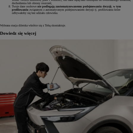
dochodzenia lub obrony roszczeń;
Twoje dane osobowe
nie podlegają zautomatyzowanemu podejmowaniu decyzji, w tym
profilowaniu
związanym z automatycznym podejmowaniem decyzji tj. profilowaniu które
odbywałoby się bez udziału człowieka.
Wybrana stacja dilerska wkrótce się z Tobą skontaktuje.
Dowiedz się więcej