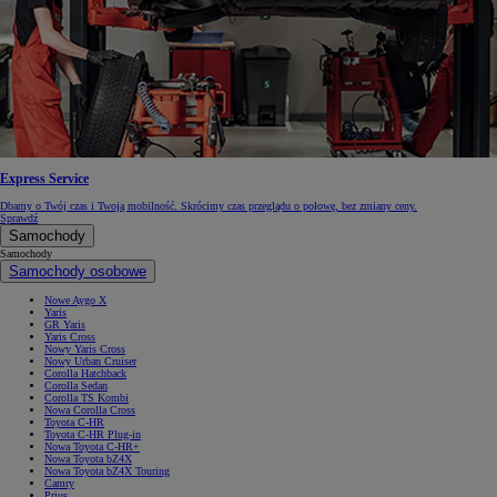
Express Service
Dbamy o Twój czas i Twoją mobilność. Skrócimy czas przeglądu o połowę, bez zmiany ceny.
Sprawdź
Samochody
Samochody
Samochody osobowe
Nowe Aygo X
Yaris
GR Yaris
Yaris Cross
Nowy Yaris Cross
Nowy Urban Cruiser
Corolla Hatchback
Corolla Sedan
Corolla TS Kombi
Nowa Corolla Cross
Toyota C-HR
Toyota C-HR Plug-in
Nowa Toyota C-HR+
Nowa Toyota bZ4X
Nowa Toyota bZ4X Touring
Camry
Prius