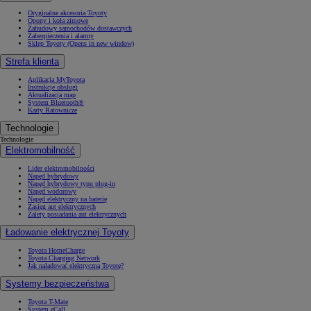
Oryginalne akcesoria Toyoty
Opony i koła zimowe
Zabudowy samochodów dostawczych
Zabezpieczenia i alarmy
Sklep Toyoty
(Opens in new window)
Strefa klienta
Aplikacja MyToyota
Instrukcje obsługi
Aktualizacja map
System Bluetooth®
Karty Ratownicze
Technologie
Technologie
Elektromobilność
Lider elektromobilności
Napęd hybrydowy
Napęd hybrydowy typu plug-in
Napęd wodorowy
Napęd elektryczny na baterię
Zasięg aut elektrycznych
Zalety posiadania aut elektrycznych
Ładowanie elektrycznej Toyoty
Toyota HomeCharge
Toyota Charging Network
Jak naładować elektryczną Toyotę?
Systemy bezpieczeństwa
Toyota T-Mate
System eCall