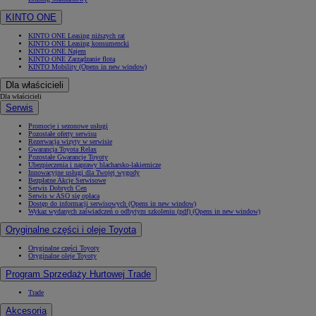
KINTO ONE
KINTO ONE Leasing niższych rat
KINTO ONE Leasing konsumencki
KINTO ONE Najem
KINTO ONE Zarządzanie flotą
KINTO Mobility
(Opens in new window)
Dla właścicieli
Dla właścicieli
Serwis
Promocje i sezonowe usługi
Pozostałe oferty serwisu
Rezerwacja wizyty w serwisie
Gwarancja Toyota Relax
Pozostałe Gwarancje Toyoty
Ubezpieczenia i naprawy blacharsko-lakiernicze
Innowacyjne usługi dla Twojej wygody
Bezpłatne Akcje Serwisowe
Serwis Dobrych Cen
Serwis w ASO się opłaca
Dostęp do informacji serwisowych
(Opens in new window)
Wykaz wydanych zaświadczeń o odbytym szkoleniu (pdf)
(Opens in new window)
Oryginalne części i oleje Toyota
Oryginalne części Toyoty
Oryginalne oleje Toyoty
Program Sprzedaży Hurtowej Trade
Trade
Akcesoria