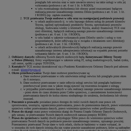
przeglądu lub serwisu oraz w razie zawarcia umowy na takie usługi w celu jej
wykonania (podstawa z art. 6 ust 1 lit. b RODO),
w celu ewentualnego dochodzenia lub obrony przed roszczeniami będącym
realizacją prawnie uzasadnionego interesu Dilera (podstawa z art. 6 ust. 1 lit.
f RODO) (np. zapłata mandatu);
TCE przetwarza Twoje osobowe w celu oraz na następującej podstawie prawnej:
w celach analitycznych tj. w celu lepszego doboru usług do potrzeb klientów
Toyota, ogólnej optymalizacji produktów Toyota, optymalizacji procesów
obsługi, budowania wiedzy o klientach Toyota, analizy finansowej TCE oraz
sieci dilerskiej, będących realizacją naszego prawnie uzasadnionego interesu
(podstawa z art. 6 ust. 1 lit. f RODO);
w celu badań w zakresie wykonanych przez Dilerów umów i usług w tym
posprzedażnych, które odbywają się w związku z działaniem sieci dilerskiej)
(podstawa z art. 6 ust. 1 lit. f RODO);
w celach archiwalnych (dowodowych) będących realizacją naszego prawnie
uzasadnionego interesu zabezpieczenia informacji na wypadek prawnej potrzeby
wykazania faktów (art. 6 ust. 1 lit. f RODO);
Odbiorcy danych:
odbiorcą Twoich danych osobowych będą
Autoryzowani Dilerzy Toyoty
w Polsce (Dilerzy)
, firmy współpracujące w zakresie usług IT, usług marketingowych, badań rynku,
call center, spółki z grupy TOYOTA;
Kontakt:
W TCE można skontaktować się z Punktem Kontaktowym Ochrony Danych pod adresem
e-mail:
klient@toyota.pl
Okres przechowywania:
Twoje dane osobowe przechowywane są:
Dane osobowe przetwarzane w celu umówienia usługi serwisu lub przeglądu przez okres
do 6 miesięcy;
Dane osobowe przetwarzane w razie odbycia usługi serwisu lub przeglądu będziemy
przechowywać przez czas w jakim mogą ujawnić się roszczenia związane z usługą;
w przypadku przetwarzania danych w celu realizacji naszego prawnie uzasadnionego interesu
- przez okres do czasu złożenia przez Ciebie sprzeciwu, z zastrzeżeniem konieczności
przetwarzania danych do końca okresu niezbędnego do ustalenia, dochodzenia lub obrony
roszczeń.
Pouczenie o prawach:
posiadasz prawo dostępu do treści swoich danych oraz prawo ich
sprostowania, usunięcia, ograniczenia przetwarzania, prawo do przenoszenia danych, prawo wniesienia
sprzeciwu wobec przetwarzania danych, prawo wniesienia sprzeciwu wobec profilowania;
Prawo do skargi:
masz prawo wniesienia skargi do Prezesa Urzędu Ochrony Danych Osobowych,
gdy uznasz, iż przetwarzanie Twoich danych osobowych narusza przepisy RODO;
Prawo do sprzeciwu:
w każdej chwili przysługuje Tobie prawo do wniesienia sprzeciwu wobec
przetwarzania Twoich danych na podstawie prawnie uzasadnionego interesu, opisanego powyżej.
Przestaniemy przetwarzać Twoje dane w tych celach, chyba że będziemy w stanie wykazać, że
w stosunku do tych danych istnieją dla nas ważne prawnie uzasadnione podstawy, które są nadrzędne
wobec Twoich interesów, praw i wolności, lub dane będą nam niezbędne do ewentualnego ustalenia,