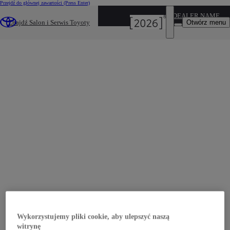
Przejdź do głównej zawartości
(Press Enter)
DEALER NAME
Otwórz menu
Znajdź Salon i Serwis Toyoty
Wykorzystujemy pliki cookie, aby ulepszyć naszą
witrynę