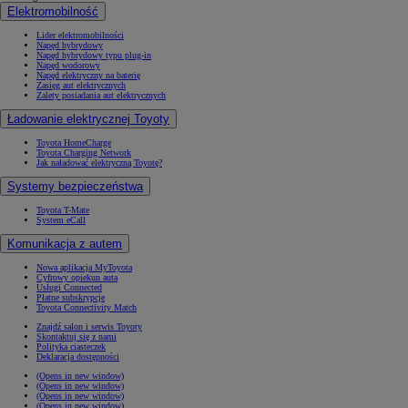
Elektromobilność
Lider elektromobilności
Napęd hybrydowy
Napęd hybrydowy typu plug-in
Napęd wodorowy
Napęd elektryczny na baterię
Zasięg aut elektrycznych
Zalety posiadania aut elektrycznych
Ładowanie elektrycznej Toyoty
Toyota HomeCharge
Toyota Charging Network
Jak naładować elektryczną Toyotę?
Systemy bezpieczeństwa
Toyota T-Mate
System eCall
Komunikacja z autem
Nowa aplikacja MyToyota
Cyfrowy opiekun auta
Usługi Connected
Płatne subskrypcje
Toyota Connectivity Match
Znajdź salon i serwis Toyoty
Skontaktuj się z nami
Polityka ciasteczek
Deklaracja dostępności
(Opens in new window)
(Opens in new window)
(Opens in new window)
(Opens in new window)