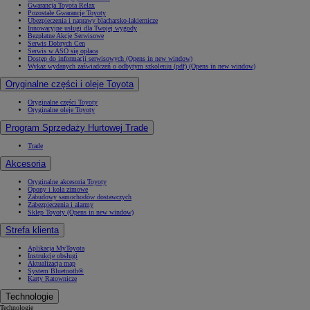
Gwarancja Toyota Relax
Pozostałe Gwarancje Toyoty
Ubezpieczenia i naprawy blacharsko-lakiernicze
Innowacyjne usługi dla Twojej wygody
Bezpłatne Akcje Serwisowe
Serwis Dobrych Cen
Serwis w ASO się opłaca
Dostęp do informacji serwisowych
(Opens in new window)
Wykaz wydanych zaświadczeń o odbytym szkoleniu (pdf)
(Opens in new window)
Oryginalne części i oleje Toyota
Oryginalne części Toyoty
Oryginalne oleje Toyoty
Program Sprzedaży Hurtowej Trade
Trade
Akcesoria
Oryginalne akcesoria Toyoty
Opony i koła zimowe
Zabudowy samochodów dostawczych
Zabezpieczenia i alarmy
Sklep Toyoty
(Opens in new window)
Strefa klienta
Aplikacja MyToyota
Instrukcje obsługi
Aktualizacja map
System Bluetooth®
Karty Ratownicze
Technologie
Technologie