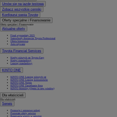
Umów się na jazdę testową
Zobacz wszystkie cenniki
Konfiguruj swoją Toyotę
Oferty specjalne i Finansowanie
Oferty specjalne i Finansowanie
Aktualne oferty
Finał wyprzedaży 2025
Samochody dostawcze Toyota Professional
Oferta biznesowa
Auta używane
Toyota Financial Services
Kredyt niższych rat Toyota Easy
Kredyt standardowy
Leasing standardowy
KINTO ONE
KINTO ONE Leasing niższych rat
KINTO ONE Leasing konsumencki
KINTO ONE Najem
KINTO ONE Zarządzanie flotą
KINTO Mobility
(Opens in new window)
Dla właścicieli
Dla właścicieli
Serwis
Promocje i sezonowe usługi
Pozostałe oferty serwisu
Rezerwacja wizyty w serwisie