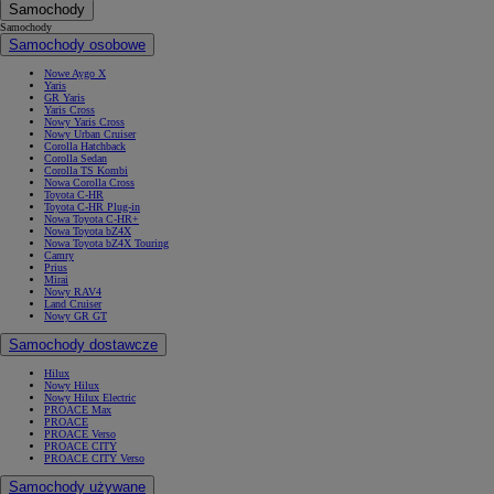
Samochody
Samochody
Samochody osobowe
Nowe Aygo X
Yaris
GR Yaris
Yaris Cross
Nowy Yaris Cross
Nowy Urban Cruiser
Corolla Hatchback
Corolla Sedan
Corolla TS Kombi
Nowa Corolla Cross
Toyota C-HR
Toyota C-HR Plug-in
Nowa Toyota C-HR+
Nowa Toyota bZ4X
Nowa Toyota bZ4X Touring
Camry
Prius
Mirai
Nowy RAV4
Land Cruiser
Nowy GR GT
Samochody dostawcze
Hilux
Nowy Hilux
Nowy Hilux Electric
PROACE Max
PROACE
PROACE Verso
PROACE CITY
PROACE CITY Verso
Samochody używane