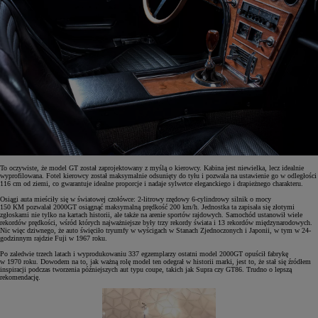
To oczywiste, że model GT został zaprojektowany z myślą o kierowcy. Kabina jest niewielka, lecz idealnie
wyprofilowana. Fotel kierowcy został maksymalnie odsunięty do tyłu i pozwala na ustawienie go w odległości
116 cm od ziemi, co gwarantuje idealne proporcje i nadaje sylwetce eleganckiego i drapieżnego charakteru.
Osiągi auta mieściły się w światowej czołówce: 2-litrowy rzędowy 6-cylindrowy silnik o mocy
150 KM pozwalał 2000GT osiągnąć maksymalną prędkość 200 km/h. Jednostka ta zapisała się złotymi
zgłoskami nie tylko na kartach historii, ale także na arenie sportów rajdowych. Samochód ustanowił wiele
rekordów prędkości, wśród których najważniejsze były trzy rekordy świata i 13 rekordów międzynarodowych.
Nic więc dziwnego, że auto święciło tryumfy w wyścigach w Stanach Zjednoczonych i Japonii, w tym w 24-
godzinnym rajdzie Fuji w 1967 roku.
Po zaledwie trzech latach i wyprodukowaniu 337 egzemplarzy ostatni model 2000GT opuścił fabrykę
w 1970 roku. Dowodem na to, jak ważną rolę model ten odegrał w historii marki, jest to, że stał się źródłem
inspiracji podczas tworzenia późniejszych aut typu coupe, takich jak Supra czy GT86. Trudno o lepszą
rekomendację.