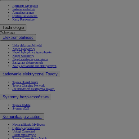
Aplikacja MyToyota
Instrukcje obsługi
Aktualizacja map
System Bluetooth®
Karty Ratownicze
Technologie
Technologie
Elektromobilność
Lider elektromobilności
Napęd hybrydowy
Napęd hybrydowy typu plug-in
Napęd wodorowy
Napęd elektryczny na baterię
Zasięg aut elektrycznych
Zalety posiadania aut elektrycznych
Ładowanie elektrycznej Toyoty
Toyota HomeCharge
Toyota Charging Network
Jak naładować elektryczną Toyotę?
Systemy bezpieczeństwa
Toyota T-Mate
System eCall
Komunikacja z autem
Nowa aplikacja MyToyota
Cyfrowy opiekun auta
Usługi Connected
Płatne subskrypcje
Toyota Connectivity Match