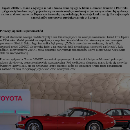
Toyota 2000GT, znana z występu u boku Seana Connery’ego w filmie o Jamesie Bondzie z 1967 roku
„Żyje się tylko dwa razy”, pojawiła się na arenie międzynarodowej w tym samym roku. Jej rynkowy
debiut to dowód na to, że Toyota nie żartowała, zapowiadając, że szykuje konkurencję dla najlepszych
samochodów sportowych produkowanych w Europie.
Pierwszy japoński supersamochód
Pomysł stworzenia nowego modelu Toyoty Gran Turismo pojawił się zaraz po zakończeniu Grand Prix Japonii
w 1964 roku. Model powstał we współpracy z zespołem Yamaha Motor Co. kierowanym przez managera
projektu — Shoichi Saito. Jego komunikat był prosty: „Zróbcie wszystko, co konieczne, nie tylko aby
stworzyć model 2000GT, ale również jeden z najlepszych, jeśli nie najlepszy, samochód na świecie”. Rok
później, kiedy prototyp 280 A1 został pokazany na wystawie samochodów Tokyo Motor Show, wizja Saito
stała się rzeczywistością.
Pomimo upływu lat Toyota 2000GT, ze swoimi opływowymi kształtami i dużym reflektorami pokrytymi
szkłem akrylowym, pozostaje niezwykle rozpoznawalna. Pod wydłużoną, elegancką maską kryje się nie tylko
światowej klasy silnik, ale też wysuwane lampy przednie, które po schowaniu tworzą jedną powierzchnię
z nadwoziem auta, zwiększając jego właściwości aerodynamiczne.