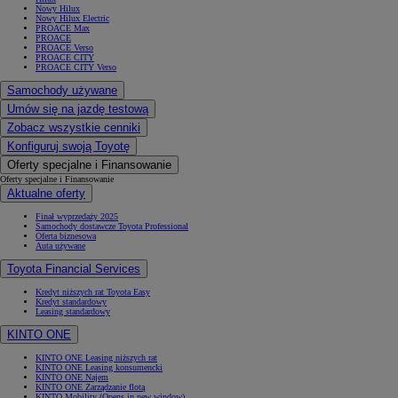
Nowy Hilux
Nowy Hilux Electric
PROACE Max
PROACE
PROACE Verso
PROACE CITY
PROACE CITY Verso
Samochody używane
Umów się na jazdę testową
Zobacz wszystkie cenniki
Konfiguruj swoją Toyotę
Oferty specjalne i Finansowanie
Oferty specjalne i Finansowanie
Aktualne oferty
Finał wyprzedaży 2025
Samochody dostawcze Toyota Professional
Oferta biznesowa
Auta używane
Toyota Financial Services
Kredyt niższych rat Toyota Easy
Kredyt standardowy
Leasing standardowy
KINTO ONE
KINTO ONE Leasing niższych rat
KINTO ONE Leasing konsumencki
KINTO ONE Najem
KINTO ONE Zarządzanie flotą
KINTO Mobility
(Opens in new window)