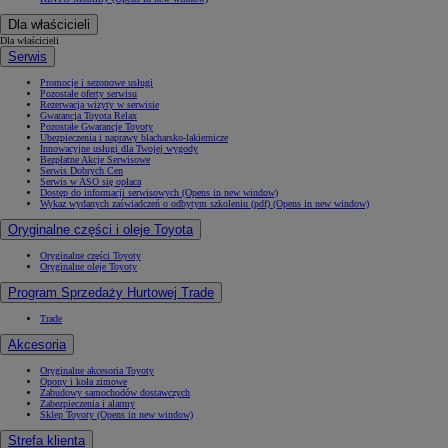
Dla właścicieli
Dla właścicieli
Serwis
Promocje i sezonowe usługi
Pozostałe oferty serwisu
Rezerwacja wizyty w serwisie
Gwarancja Toyota Relax
Pozostałe Gwarancje Toyoty
Ubezpieczenia i naprawy blacharsko-lakiernicze
Innowacyjne usługi dla Twojej wygody
Bezpłatne Akcje Serwisowe
Serwis Dobrych Cen
Serwis w ASO się opłaca
Dostęp do informacji serwisowych
(Opens in new window)
Wykaz wydanych zaświadczeń o odbytym szkoleniu (pdf)
(Opens in new window)
Oryginalne części i oleje Toyota
Oryginalne części Toyoty
Oryginalne oleje Toyoty
Program Sprzedaży Hurtowej Trade
Trade
Akcesoria
Oryginalne akcesoria Toyoty
Opony i koła zimowe
Zabudowy samochodów dostawczych
Zabezpieczenia i alarmy
Sklep Toyoty
(Opens in new window)
Strefa klienta