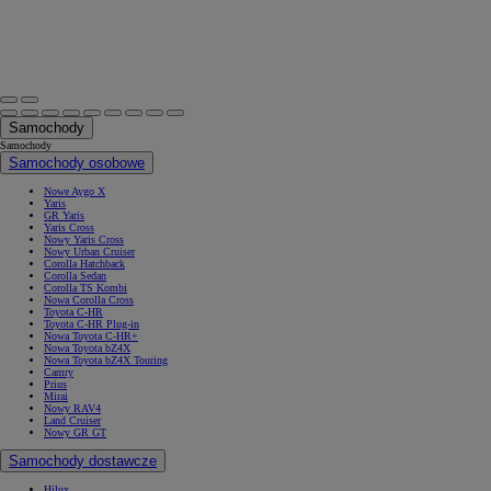
Samochody
Samochody
Samochody osobowe
Nowe Aygo X
Yaris
GR Yaris
Yaris Cross
Nowy Yaris Cross
Nowy Urban Cruiser
Corolla Hatchback
Corolla Sedan
Corolla TS Kombi
Nowa Corolla Cross
Toyota C-HR
Toyota C-HR Plug-in
Nowa Toyota C-HR+
Nowa Toyota bZ4X
Nowa Toyota bZ4X Touring
Camry
Prius
Mirai
Nowy RAV4
Land Cruiser
Nowy GR GT
Samochody dostawcze
Hilux