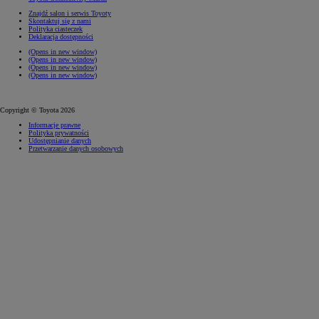
Znajdź salon i serwis Toyoty
Skontaktuj się z nami
Polityka ciasteczek
Deklaracja dostępności
(Opens in new window)
(Opens in new window)
(Opens in new window)
(Opens in new window)
Copyright © Toyota 2026
Informacje prawne
Polityka prywatności
Udostępnianie danych
Przetwarzanie danych osobowych