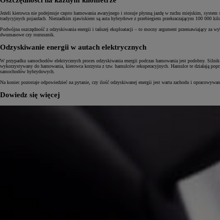
Jeżeli kierowca nie podejmuje często hamowania awaryjnego i stosuje płynną jazdę w ruchu miejskim, system
tradycyjnych pojazdach. Nierzadkim zjawiskiem są auta hybrydowe z przebiegiem przekraczającym 100 000 kilome
Podwójna oszczędność z odzyskiwania energii i tańszej eksploatacji – to mocny argument przemawiający za wy
dwumasowe czy rozrusznik.
Odzyskiwanie energii w autach elektrycznych
W przypadku samochodów elektrycznych proces odzyskiwania energii podczas hamowania jest podobny. Silnik ele
wykorzystywany do hamowania, kierowca korzysta z tzw. hamulców rekuperacyjnych. Hamulce te działają poprzez
samochodów hybrydowych.
Na koniec pozostaje odpowiedzieć na pytanie, czy ilość odzyskiwanej energii jest warta zachodu i opracowywa
Dowiedz się więcej