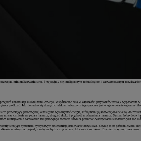
noczesnym minimalizowaniu strat. Przyjrzyjmy się inteligentnym technologiom i zaawansowanym rozwiązaniom,
 przyjrzeć konstrukcji układu hamulcowego. Współczesne auta w większości przypadków zostały wyposażone w ta
wytraca prędkość. Jak nietrudno się domyślić, efektem ubocznym tego procesu jest wygenerowanie ogromnej ilości
 system pozwalający przechwycić, a następnie wykorzystać energię, którą marnują konwencjonalne auta, do zas
re mierzą ciśnienie na pedale hamulca, długość skoku i prędkość uruchamiania hamulca. System hybrydowy łąc
 oprócz zainicjowania hamowania rekuperacyjngo zachodzi również potrzeba wykorzystania standardowych zacisk
moduły sterujące systemem hybrydowym uruchamiają hamowanie odzyskowe. Czynią to za pośrednictwem silnika t
łkowicie zatrzymać pojazd, niezbędne będzie użycie tarcz, klocków i zacisków. Również w sytuacji mocnego na