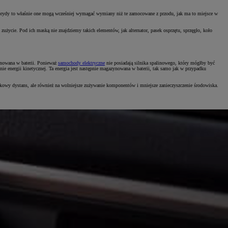
hybrydy to właśnie one mogą wcześniej wymagać wymiany niż te zamocowane z przodu, jak ma to miejsce w
życie. Pod ich maską nie znajdziemy takich elementów, jak alternator, pasek osprzętu, sprzęgło, koło
zynowana w baterii. Ponieważ
samochody elektryczne
nie posiadają silnika spalinowego, który mógłby być
ie energii kinetycznej. Ta energia jest następnie magazynowana w baterii, tak samo jak w przypadku
atkowy dystans, ale również na wolniejsze zużywanie komponentów i mniejsze zanieczyszczenie środowiska.