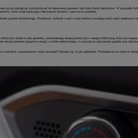
 stara się jak najczęściej wykorzystywać do hamowania generator oraz tylne klocki hamulcowe. W przypadku 
trów, które wciąż korzystają z fabrycznych klocków i tarcz na osi przedniej.
borem pojazdu hybrydowego. Dodatkowo, hybrydy z racji swojej budowy posiadają mniej części narażonych na zu
ktryczny działa tu jako generator, przekształcając energię kinetyczną w energię elektryczną, która jest maga
 zmianę kierunku przepływu energii z silnika elektrycznego, co pozwala na zatrzymanie pojazdu oraz odzyskan
nia wszystkich wspomnianych wyżej rozwiązań? Okazuje się, że jak najbardziej. Przekłada się nie tylko na dod