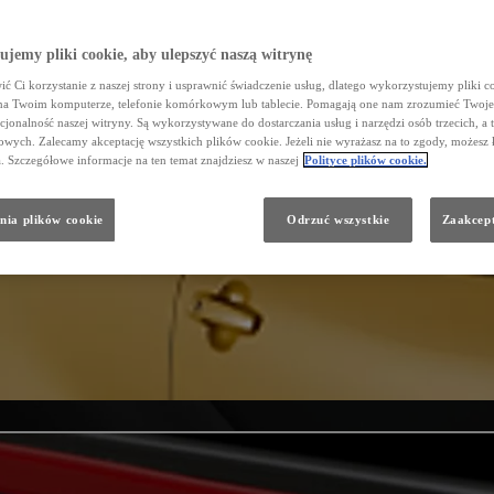
jemy pliki cookie, aby ulepszyć naszą witrynę
ć Ci korzystanie z naszej strony i usprawnić świadczenie usług, dlatego wykorzystujemy pliki co
na Twoim komputerze, telefonie komórkowym lub tablecie. Pomagają one nam zrozumieć Twoje 
cjonalność naszej witryny. Są wykorzystywane do dostarczania usług i narzędzi osób trzecich, a 
wych. Zalecamy akceptację wszystkich plików cookie. Jeżeli nie wyrażasz na to zgody, możesz 
a. Szczegółowe informacje na ten temat znajdziesz w naszej
Polityce plików cookie.
nia plików cookie
Odrzuć wszystkie
Zaakcept