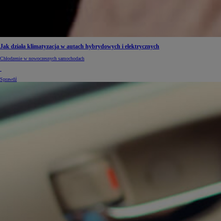
Jak działa klimatyzacja w autach hybrydowych i elektrycznych
Chłodzenie w nowoczesnych samochodach
Sprawdź