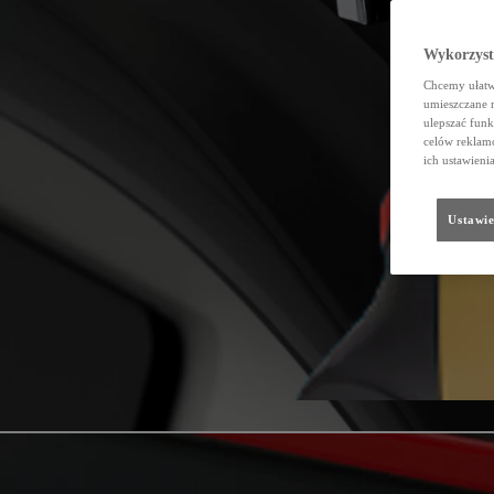
Wykorzystu
Chcemy ułatwi
umieszczane 
ulepszać funk
celów reklamo
ich ustawieni
Ustawie