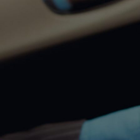
Od
105 300 zł
Corolla Hatchback
HYBRID