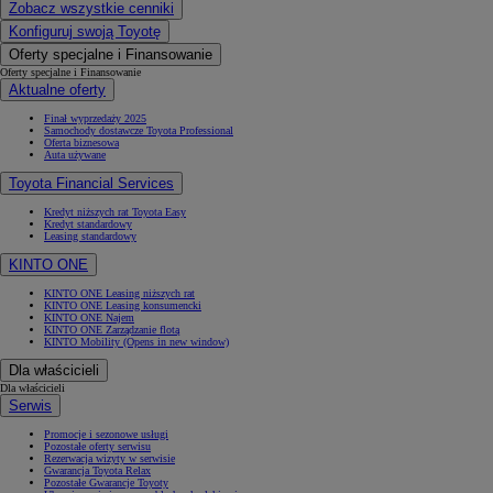
Zobacz wszystkie cenniki
Konfiguruj swoją Toyotę
Oferty specjalne i Finansowanie
Oferty specjalne i Finansowanie
Aktualne oferty
Finał wyprzedaży 2025
Samochody dostawcze Toyota Professional
Oferta biznesowa
Auta używane
Toyota Financial Services
Kredyt niższych rat Toyota Easy
Kredyt standardowy
Leasing standardowy
KINTO ONE
KINTO ONE Leasing niższych rat
KINTO ONE Leasing konsumencki
KINTO ONE Najem
KINTO ONE Zarządzanie flotą
KINTO Mobility
(Opens in new window)
Dla właścicieli
Dla właścicieli
Serwis
Promocje i sezonowe usługi
Pozostałe oferty serwisu
Rezerwacja wizyty w serwisie
Gwarancja Toyota Relax
Pozostałe Gwarancje Toyoty