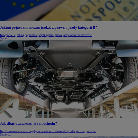
Jakimi pojazdami można jeździć z prawem jazdy kategorii B?
Kategoria B jest najpopularniejszym typem prawa jazdy wśród kierowców.
Sprawdź
Jak dbać o zawieszenie samochodu?
Każdy kierowca wiele mógłby powiedzieć o stanie dróg, którymi się porusza.
Sprawdź