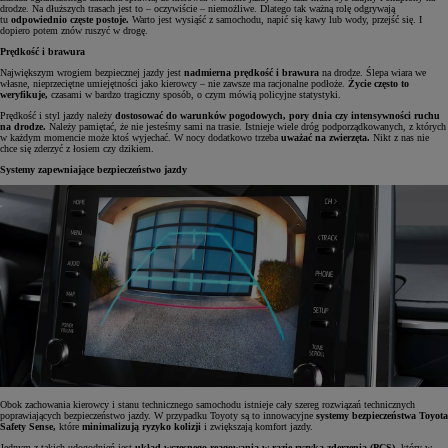
drodze. Na dłuższych trasach jest to – oczywiście – niemożliwe. Dlatego tak ważną rolę odgrywają
tu
odpowiednio częste postoje.
Warto jest wysiąść z samochodu, napić się kawy lub wody, przejść się. I
dopiero potem znów ruszyć w drogę.
Prędkość i brawura
Największym wrogiem bezpiecznej jazdy jest
nadmierna prędkość i brawura
na drodze. Ślepa wiara we
własne, nieprzeciętne umiejętności jako kierowcy – nie zawsze ma racjonalne podłoże.
Życie często to
weryfikuje,
czasami w bardzo tragiczny sposób, o czym mówią policyjne statystyki.
Prędkość i styl jazdy należy
dostosować do warunków pogodowych, pory dnia czy intensywności ruchu
na drodze.
Należy pamiętać, że nie jesteśmy sami na trasie. Istnieje wiele dróg podporządkowanych, z których
w każdym momencie może ktoś wyjechać. W nocy dodatkowo trzeba
uważać na zwierzęta.
Nikt z nas nie
chce się zderzyć z łosiem czy dzikiem.
Systemy zapewniające bezpieczeństwo jazdy
Obok zachowania kierowcy i stanu technicznego samochodu istnieje cały szereg rozwiązań technicznych
poprawiających bezpieczeństwo jazdy. W przypadku Toyoty są to innowacyjne
systemy bezpieczeństwa Toyota
Safety Sense,
które
minimalizują ryzyko kolizji
i zwiększają komfort jazdy.
Jednym z takich udogodnień jest
układ wczesnego reagowania w razie ryzyka zderzenia (PCS)
, który w