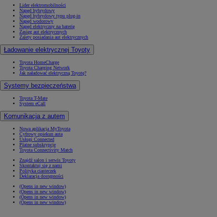
Lider elektromobilności
Napęd hybrydowy
Napęd hybrydowy typu plug-in
Napęd wodorowy
Napęd elektryczny na baterię
Zasięg aut elektrycznych
Zalety posiadania aut elektrycznych
Ładowanie elektrycznej Toyoty
Toyota HomeCharge
Toyota Charging Network
Jak naładować elektryczną Toyotę?
Systemy bezpieczeństwa
Toyota T-Mate
System eCall
Komunikacja z autem
Nowa aplikacja MyToyota
Cyfrowy opiekun auta
Usługi Connected
Płatne subskrypcje
Toyota Connectivity Match
Znajdź salon i serwis Toyoty
Skontaktuj się z nami
Polityka ciasteczek
Deklaracja dostępności
(Opens in new window)
(Opens in new window)
(Opens in new window)
(Opens in new window)