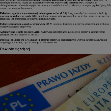
niektórych modelach Toyoty jest rozszerzony o
system wykrywania pieszych (PD).
Wykrywa on
niebezpieczeństwo zderzenia, wysyła ostrzeżenia, a w razie braku reakcji kierowcy zmniejsza prędkość jazdy lub
rozpoczyna awaryjne hamowanie.
Układ ostrzegania o niezamierzonej zmianie pasa ruchu (LDA)
, który może być rozszerzony o
funkcję
powrotu na zadany tor jazdy (SC)
, monitoruje pozycję auta względem linii na jezdni i ostrzega kierowcę w
przypadku ich przekraczania bez użycia kierunkowskazu.
Układ rozpoznawania znaków drogowych (RSA)
informuje kierowcę o mijanych ograniczeniach prędkości i
wybranych znakach drogowych.
Automatyczne światła drogowe (AHB)
wykrywają nadjeżdżające z naprzeciwka pojazdy i automatycznie
przełączają światła drogowe na mijania.
Doskonale spełniają one swoją funkcję i znacznie poprawiają bezpieczeństwo wszystkich uczestników ruchu
drogowego. Co więcej, są stale rozwijane i udoskonalane.
Dowiedz się więcej