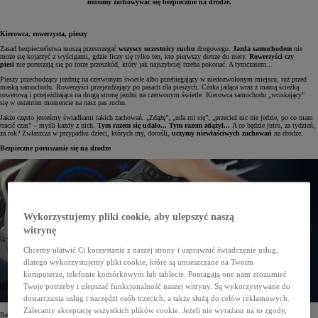
musimy zachowywać się bezpiecznie na drodze.
Kierowca, rowerzysta, pieszy
Zasad bezpieczeństwa muszą przestrzegać
wszyscy uczestnicy ruchu
drogowego.
Jazda samochodem
nie
może się kojarzyć z wyścigami, gdzie liczy się tylko ten, kto pierwszy dotrze do mety.
Rowerzyści czy
piesi
nie poruszają się po torze przeszkód, który jak najszybciej trzeba pokonać. A tymczasem...
Pieszy przechodzący jezdnię na czerwonym świetle albo przebiegający w niedozwolonym miejscu, tuż przed
maską samochodu. Rowerzyści przejeżdżający po pasach dla pieszych. Córka jadąca wraz z mamą ścieżką
rowerową i przejeżdżająca na drugą stronę jezdni na czerwonym świetle. Kierowca samochodu „wciskający”
się w ostatnim momencie na nasz pas ruchu.
Jakże często jesteśmy świadkami takich zachowań. „Zdążę”, „uda mi się”, „przecież nic nie jedzie, po co mam
tracić czas” – myśli każdy z nich.
Tym razem się udało... Tym razem zdążył...
A co będzie jutro, za tydzień,
za rok? Zwłaszcza w przypadku dzieci, których my, dorośli,
uczymy niewłaściwych zachowań
na drodze.
Bezpieczne poruszanie się na drodze
Wykorzystujemy pliki cookie, aby ulepszyć naszą
witrynę
Chcemy ułatwić Ci korzystanie z naszej strony i usprawnić świadczenie usług,
dlatego wykorzystujemy pliki cookie, które są umieszczane na Twoim
komputerze, telefonie komórkowym lub tablecie. Pomagają one nam zrozumieć
Twoje potrzeby i ulepszać funkcjonalność naszej witryny. Są wykorzystywane do
dostarczania usług i narzędzi osób trzecich, a także służą do celów reklamowych.
Zalecamy akceptację wszystkich plików cookie. Jeżeli nie wyrażasz na to zgody,
Bez odpowiedniej edukacji – i to od najmłodszych lat – nie uda się poprawić bezpieczeństwo na naszych