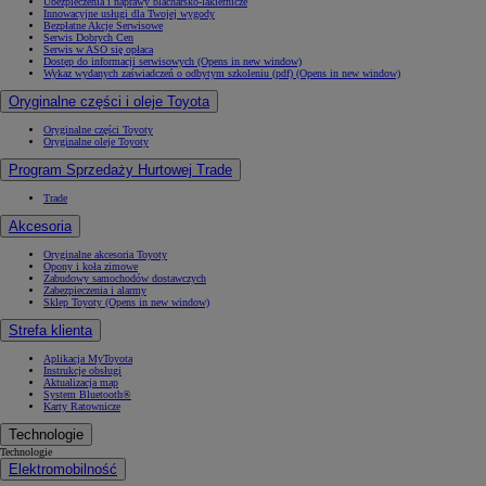
Ubezpieczenia i naprawy blacharsko-lakiernicze
Innowacyjne usługi dla Twojej wygody
Bezpłatne Akcje Serwisowe
Serwis Dobrych Cen
Serwis w ASO się opłaca
Dostęp do informacji serwisowych
(Opens in new window)
Wykaz wydanych zaświadczeń o odbytym szkoleniu (pdf)
(Opens in new window)
Oryginalne części i oleje Toyota
Oryginalne części Toyoty
Oryginalne oleje Toyoty
Program Sprzedaży Hurtowej Trade
Trade
Akcesoria
Oryginalne akcesoria Toyoty
Opony i koła zimowe
Zabudowy samochodów dostawczych
Zabezpieczenia i alarmy
Sklep Toyoty
(Opens in new window)
Strefa klienta
Aplikacja MyToyota
Instrukcje obsługi
Aktualizacja map
System Bluetooth®
Karty Ratownicze
Technologie
Technologie
Elektromobilność