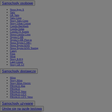
Samochody osobowe
Nowe Aygo X
Yaris
GR Yaris
Yaris Cross
Nowy Yaris Cross
Nowy Urban Cruiser
Corolla Hatchback
Corolla Sedan
Corolla TS Kombi
Nowa Corolla Cross
Toyota C-HR
Toyota C-HR Plug-in
Nowa Toyota C-HR+
Nowa Toyota bZ4X
Nowa Toyota bZ4X Touring
Camry
Prius
Mirai
Nowy RAV4
Land Cruiser
Nowy GR GT
Samochody dostawcze
Hilux
Nowy Hilux
Nowy Hilux Electric
PROACE Max
PROACE
PROACE Verso
PROACE CITY
PROACE CITY Verso
Samochody używane
Umów się na jazdę testową