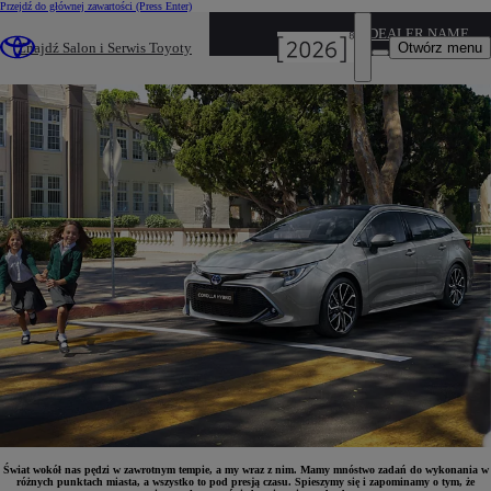
Przejdź do głównej zawartości
(Press Enter)
DEALER NAME
Jak dobrze jeździć samochodem?
Otwórz menu
Znajdź Salon i Serwis Toyoty
Zasady bezpiecznej jazdy.
Świat wokół nas pędzi w zawrotnym tempie, a my wraz z nim. Mamy mnóstwo zadań do wykonania w
różnych punktach miasta, a wszystko to pod presją czasu. Spieszymy się i zapominamy o tym, że