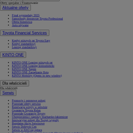
Oferty specjalne i Finansowanie
Aktualne oferty
Finał wyprzedaży 2025
Samochody dostawcze Toyota Professional
Oferta biznesowa
Auta używane
Toyota Financial Services
Kredyt niższych rat Toyota Easy
Kredyt standardowy
Leasing standardowy
KINTO ONE
KINTO ONE Leasing niższych rat
KINTO ONE Leasing konsumencki
KINTO ONE Najem
KINTO ONE Zarządzanie flotą
KINTO Mobility
(Opens in new window)
Dla właścicieli
Dla właścicieli
Serwis
Promocje i sezonowe usługi
Pozostałe oferty serwisu
Rezerwacja wizyty w serwisie
Gwarancja Toyota Relax
Pozostałe Gwarancje Toyoty
Ubezpieczenia i naprawy blacharsko-lakiernicze
Innowacyjne usługi dla Twojej wygody
Bezpłatne Akcje Serwisowe
Serwis Dobrych Cen
Serwis w ASO się opłaca