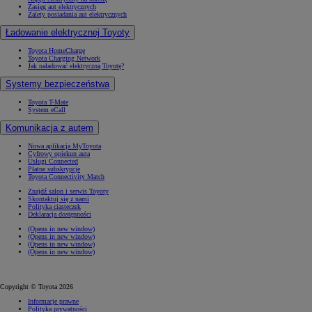
Zasięg aut elektrycznych
Zalety posiadania aut elektrycznych
Ładowanie elektrycznej Toyoty
Toyota HomeCharge
Toyota Charging Network
Jak naładować elektryczną Toyotę?
Systemy bezpieczeństwa
Toyota T-Mate
System eCall
Komunikacja z autem
Nowa aplikacja MyToyota
Cyfrowy opiekun auta
Usługi Connected
Płatne subskrypcje
Toyota Connectivity Match
Znajdź salon i serwis Toyoty
Skontaktuj się z nami
Polityka ciasteczek
Deklaracja dostępności
(Opens in new window)
(Opens in new window)
(Opens in new window)
(Opens in new window)
Copyright © Toyota 2026
Informacje prawne
Polityka prywatności