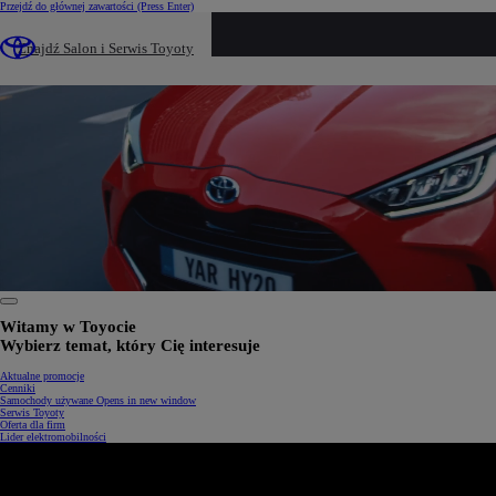
Przejdź do głównej zawartości
(Press Enter)
Znajdź Salon i Serwis Toyoty
0:21 / 1:34
Witamy w Toyocie
Wybierz temat, który Cię interesuje
Aktualne promocje
Cenniki
Samochody używane
Opens in new window
Serwis Toyoty
Oferta dla firm
Lider elektromobilności