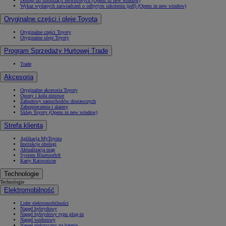
Dostęp do informacji serwisowych
(Opens in new window)
Wykaz wydanych zaświadczeń o odbytym szkoleniu (pdf)
(Opens in new window)
Oryginalne części i oleje Toyota
Oryginalne części Toyoty
Oryginalne oleje Toyoty
Program Sprzedaży Hurtowej Trade
Trade
Akcesoria
Oryginalne akcesoria Toyoty
Opony i koła zimowe
Zabudowy samochodów dostawczych
Zabezpieczenia i alarmy
Sklep Toyoty
(Opens in new window)
Strefa klienta
Aplikacja MyToyota
Instrukcje obsługi
Aktualizacja map
System Bluetooth®
Karty Ratownicze
Technologie
Technologie
Elektromobilność
Lider elektromobilności
Napęd hybrydowy
Napęd hybrydowy typu plug-in
Napęd wodorowy
Napęd elektryczny na baterię