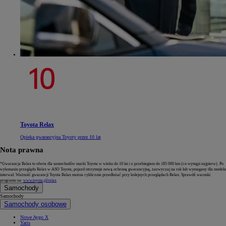
Toyota Relax
Opieka gwarancyjna Toyoty przez 10 lat
Nota prawna
*Gwarancja Relax to oferta dla samochodów marki Toyota w wieku do 10 lat i z przebiegiem do 185 000 km (co wystąpi najpierw). Po
wykonaniu przeglądu Relax w ASO Toyota, pojazd otrzymuje nową ochronę gwarancyjną, zazwyczaj na rok lub wymagany dla modelu
interwał. Ważność gwarancji Toyota Relax można cyklicznie przedłużać przy kolejnych przeglądach Relax. Sprawdź warunki
programu na:
www.toyota.pl/relax
Samochody
Samochody
Samochody osobowe
Nowe Aygo X
Yaris