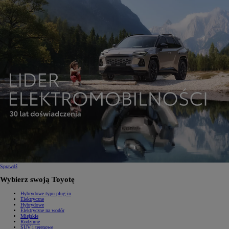
Sprawdź
Wybierz swoją Toyotę
Hybrydowe typu plug-in
Elektryczne
Hybrydowe
Elektryczne na wodór
Miejskie
Rodzinne
SUV i terenowe