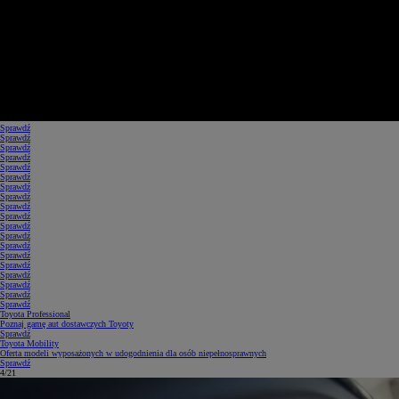
Sprawdź
Sprawdź
Sprawdź
Sprawdź
Sprawdź
Sprawdź
Sprawdź
Sprawdź
Sprawdź
Sprawdź
Sprawdź
Sprawdź
Sprawdź
Sprawdź
Sprawdź
Sprawdź
Sprawdź
Sprawdź
Sprawdź
Toyota Professional
Poznaj gamę aut dostawczych Toyoty
Sprawdź
Toyota Mobility
Oferta modeli wyposażonych w udogodnienia dla osób niepełnosprawnych
Sprawdź
5/21