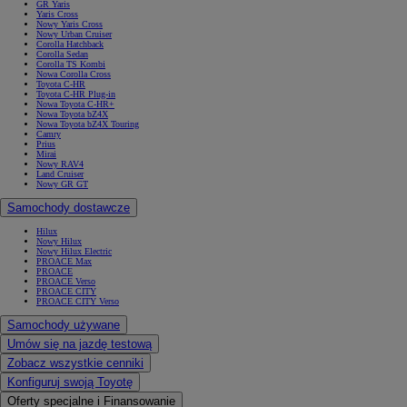
GR Yaris
Yaris Cross
Nowy Yaris Cross
Nowy Urban Cruiser
Corolla Hatchback
Corolla Sedan
Corolla TS Kombi
Nowa Corolla Cross
Toyota C-HR
Toyota C-HR Plug-in
Nowa Toyota C-HR+
Nowa Toyota bZ4X
Nowa Toyota bZ4X Touring
Camry
Prius
Mirai
Nowy RAV4
Land Cruiser
Nowy GR GT
Samochody dostawcze
Hilux
Nowy Hilux
Nowy Hilux Electric
PROACE Max
PROACE
PROACE Verso
PROACE CITY
PROACE CITY Verso
Samochody używane
Umów się na jazdę testową
Zobacz wszystkie cenniki
Konfiguruj swoją Toyotę
Oferty specjalne i Finansowanie