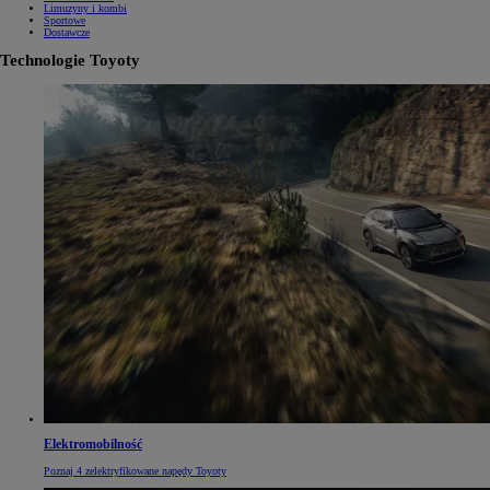
Limuzyny i kombi
Sportowe
Dostawcze
Technologie Toyoty
Elektromobilność
Poznaj 4 zelektryfikowane napędy Toyoty