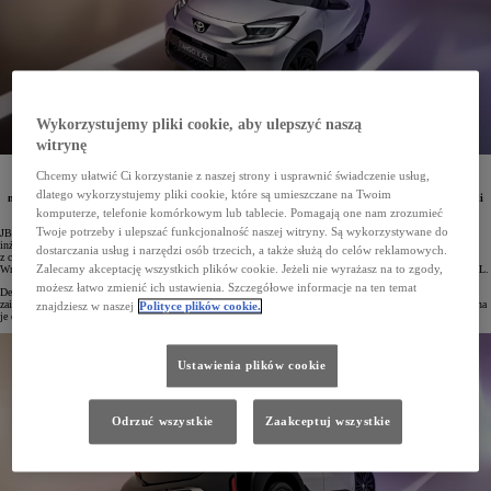
Wykorzystujemy pliki cookie, aby ulepszyć naszą
witrynę
Toyota Aygo X debiutuje w nowej wersji specjalnej JBL. Temu wydarzeniu towarzyszy premiera
Chcemy ułatwić Ci korzystanie z naszej strony i usprawnić świadczenie usług,
playlisty „The Sound of Noise”, która powstała we współpracy z marką JBL i jest inspirowana
dlatego wykorzystujemy pliki cookie, które są umieszczane na Twoim
miejskim crossoverem. W nagraniach wykorzystano m.in. zjawisko ASMR, a także unikalne dźwięki
auta.
komputerze, telefonie komórkowym lub tablecie. Pomagają one nam zrozumieć
Twoje potrzeby i ulepszać funkcjonalność naszej witryny. Są wykorzystywane do
JBL to nowa wersja specjalna Toyoty Aygo X, która w standardzie posiada nagłośnienie stworzone przez
inżynierów JBL. Odmiana ta wyróżnia się też dwukolorowym nadwoziem łączącym lakier Jasmine Silver
dostarczania usług i narzędzi osób trzecich, a także służą do celów reklamowych.
z czarnym dachem i tylną częścią auta oraz 18" felgami aluminiowymi z akcentami w kolorze Dark Jasmine.
Zalecamy akceptację wszystkich plików cookie. Jeżeli nie wyrażasz na to zgody,
Wnętrze nawiązuje kolorystyką do malowania nadwozia, a na oparciach foteli umieszczono duże logotypy JBL.
możesz łatwo zmienić ich ustawienia. Szczegółowe informacje na ten temat
Debiutowi nowej wersji Toyoty Aygo X towarzyszy publikacja wyjątkowej playlisty „The Sound of Noise”,
zainspirowanej odmianą JBL. Składa się ona z trzech utworów, które odzwierciedlają charakter Aygo X. Można
znajdziesz w naszej
Polityce plików cookie.
je odtworzyć we wszystkich serwisach streamingowych.
Ustawienia plików cookie
Odrzuć wszystkie
Zaakceptuj wszystkie