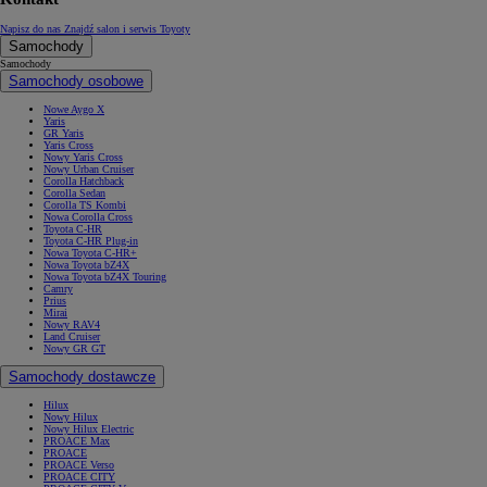
Napisz do nas
Znajdź salon i serwis Toyoty
Samochody
Samochody
Samochody osobowe
Nowe Aygo X
Yaris
GR Yaris
Yaris Cross
Nowy Yaris Cross
Nowy Urban Cruiser
Corolla Hatchback
Corolla Sedan
Corolla TS Kombi
Nowa Corolla Cross
Toyota C-HR
Toyota C-HR Plug-in
Nowa Toyota C-HR+
Nowa Toyota bZ4X
Nowa Toyota bZ4X Touring
Camry
Prius
Mirai
Nowy RAV4
Land Cruiser
Nowy GR GT
Samochody dostawcze
Hilux
Nowy Hilux
Nowy Hilux Electric
PROACE Max
PROACE
PROACE Verso
PROACE CITY