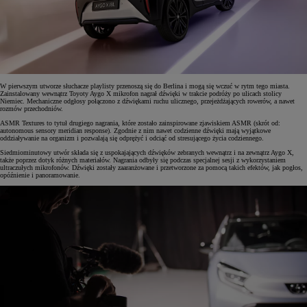
W pierwszym utworze słuchacze playlisty przenoszą się do Berlina i mogą się wczuć w rytm tego miasta.
Zainstalowany wewnątrz Toyoty Aygo X mikrofon nagrał dźwięki w trakcie podróży po ulicach stolicy
Niemiec. Mechaniczne odgłosy połączono z dźwiękami ruchu ulicznego, przejeżdżających rowerów, a nawet
rozmów przechodniów.
ASMR Textures to tytuł drugiego nagrania, które zostało zainspirowane zjawiskiem ASMR (skrót od:
autonomous sensory meridian response). Zgodnie z nim nawet codzienne dźwięki mają wyjątkowe
oddziaływanie na organizm i pozwalają się odprężyć i odciąć od stresującego życia codziennego.
Siedmiominutowy utwór składa się z uspokajających dźwięków zebranych wewnątrz i na zewnątrz Aygo X,
także poprzez dotyk różnych materiałów. Nagrania odbyły się podczas specjalnej sesji z wykorzystaniem
ultraczułych mikrofonów. Dźwięki zostały zaaranżowane i przetworzone za pomocą takich efektów, jak pogłos,
opóźnienie i panoramowanie.