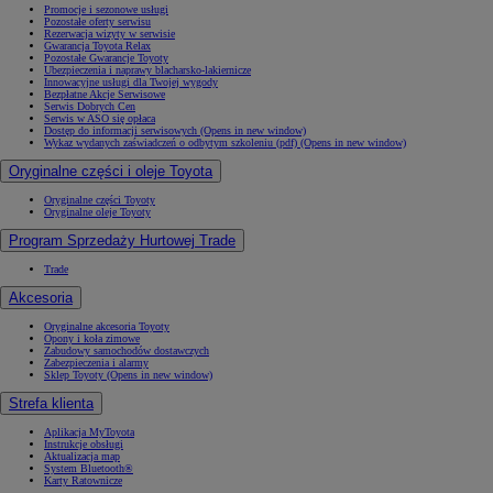
Promocje i sezonowe usługi
Pozostałe oferty serwisu
Rezerwacja wizyty w serwisie
Gwarancja Toyota Relax
Pozostałe Gwarancje Toyoty
Ubezpieczenia i naprawy blacharsko-lakiernicze
Innowacyjne usługi dla Twojej wygody
Bezpłatne Akcje Serwisowe
Serwis Dobrych Cen
Serwis w ASO się opłaca
Dostęp do informacji serwisowych
(Opens in new window)
Wykaz wydanych zaświadczeń o odbytym szkoleniu (pdf)
(Opens in new window)
Oryginalne części i oleje Toyota
Oryginalne części Toyoty
Oryginalne oleje Toyoty
Program Sprzedaży Hurtowej Trade
Trade
Akcesoria
Oryginalne akcesoria Toyoty
Opony i koła zimowe
Zabudowy samochodów dostawczych
Zabezpieczenia i alarmy
Sklep Toyoty
(Opens in new window)
Strefa klienta
Aplikacja MyToyota
Instrukcje obsługi
Aktualizacja map
System Bluetooth®
Karty Ratownicze