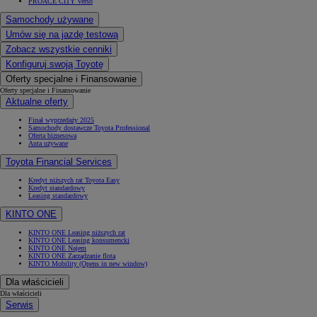
PROACE CITY Verso
Samochody używane
Umów się na jazdę testową
Zobacz wszystkie cenniki
Konfiguruj swoją Toyotę
Oferty specjalne i Finansowanie
Oferty specjalne i Finansowanie
Aktualne oferty
Finał wyprzedaży 2025
Samochody dostawcze Toyota Professional
Oferta biznesowa
Auta używane
Toyota Financial Services
Kredyt niższych rat Toyota Easy
Kredyt standardowy
Leasing standardowy
KINTO ONE
KINTO ONE Leasing niższych rat
KINTO ONE Leasing konsumencki
KINTO ONE Najem
KINTO ONE Zarządzanie flotą
KINTO Mobility
(Opens in new window)
Dla właścicieli
Dla właścicieli
Serwis