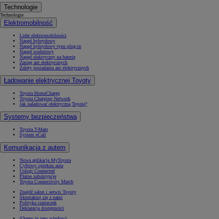
Technologie
Technologie
Elektromobilność
Lider elektromobilności
Napęd hybrydowy
Napęd hybrydowy typu plug-in
Napęd wodorowy
Napęd elektryczny na baterię
Zasięg aut elektrycznych
Zalety posiadania aut elektrycznych
Ładowanie elektrycznej Toyoty
Toyota HomeCharge
Toyota Charging Network
Jak naładować elektryczną Toyotę?
Systemy bezpieczeństwa
Toyota T-Mate
System eCall
Komunikacja z autem
Nowa aplikacja MyToyota
Cyfrowy opiekun auta
Usługi Connected
Płatne subskrypcje
Toyota Connectivity Match
Znajdź salon i serwis Toyoty
Skontaktuj się z nami
Polityka ciasteczek
Deklaracja dostępności
(Opens in new window)