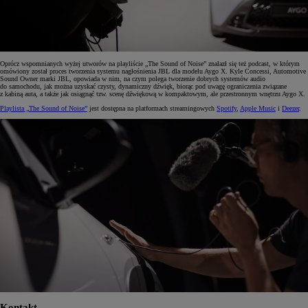
Oprócz wspomnianych wyżej utworów na playliście „The Sound of Noise” znalazł się też podcast, w którym
omówiony został proces tworzenia systemu nagłośnienia JBL dla modelu Aygo X. Kyle Concessi, Automotive
Sound Owner marki JBL, opowiada w nim, na czym polega tworzenie dobrych systemów audio
do samochodu, jak można uzyskać czysty, dynamiczny dźwięk, biorąc pod uwagę ograniczenia związane
z kabiną auta, a także jak osiągnąć tzw. scenę dźwiękową w kompaktowym, ale przestronnym wnętrzu Aygo X.
Playlista „The Sound of Noise”
jest dostępna na platformach streamingowych
Spotify
,
Apple Music
i
Deezer
.
Kontakt