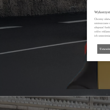
Wykorzystu
Chcemy ułatwi
umieszczane 
ulepszać funk
celów reklamo
ich ustawieni
Ustawie