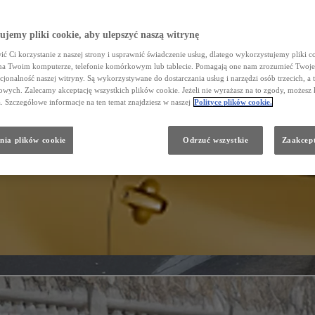
jemy pliki cookie, aby ulepszyć naszą witrynę
ć Ci korzystanie z naszej strony i usprawnić świadczenie usług, dlatego wykorzystujemy pliki co
na Twoim komputerze, telefonie komórkowym lub tablecie. Pomagają one nam zrozumieć Twoje 
cjonalność naszej witryny. Są wykorzystywane do dostarczania usług i narzędzi osób trzecich, a 
wych. Zalecamy akceptację wszystkich plików cookie. Jeżeli nie wyrażasz na to zgody, możesz 
a. Szczegółowe informacje na ten temat znajdziesz w naszej
Polityce plików cookie.
nia plików cookie
Odrzuć wszystkie
Zaakcept