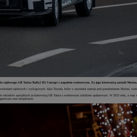
ła rajdowego GR Yarisa Rally2 H2 Concept z napędem wodorowym. Za jego kierownicą zasiadł Morizo, 
ochodach rajdowych i wyścigowych. Akio Toyoda, który w zawodach startuje pod pseudonimem Morizo, wielokro
asie odcinków specjalnych za kierownicą GR Yarisa z wodorowym silnikiem spalinowym. W 2023 roku, a więc w
e gazowym oraz skroplonym.