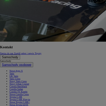
Od
105 300 zł
Corolla Hatchback
HYBRID
Kontakt
Napisz do nas
Znajdź salon i serwis Toyoty
Samochody
Samochody
Samochody osobowe
Nowe Aygo X
Yaris
GR Yaris
Yaris Cross
Nowy Yaris Cross
Nowy Urban Cruiser
Corolla Hatchback
Corolla Sedan
Corolla TS Kombi
Nowa Corolla Cross
Toyota C-HR
Toyota C-HR Plug-in
Nowa Toyota C-HR+
Nowa Toyota bZ4X