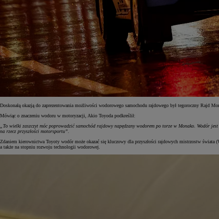
Doskonałą okazją do zaprezentowania możliwości wodorowego samochodu rajdowego był tegoroczny Rajd Mont
Mówiąc o znaczeniu wodoru w motoryzacji, Akio Toyoda podkreślił:
„To wielki zaszczyt móc poprowadzić samochód rajdowy napędzany wodorem po torze w Monako. Wodór jest ba
na rzecz przyszłości motorsportu”.
Zdaniem kierownictwa Toyoty wodór może okazać się kluczowy dla przyszłości rajdowych mistrzostw świata (
a także na stopniu rozwoju technologii wodorowej.