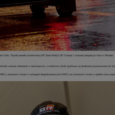
e Carlo. Toyoda zasiadł za kierownicą GR Yarisa Rally2 H2 Concept i wykonał przejazd po torze w Monako.
rdzo ważnym elementem w motorsporcie, a wodorowe silniki spalinowe są doskonale przystosowane do ścigani
WRC), mistrzostw świata w wyścigach długodystansowych (WEC) czy mistrzostw świata w rajdach cross-countr