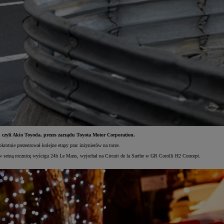
Świętujemy 35 lat Toyoty w Polsce
Toyot
Odkryj 35 wyjątkowych ofert
Skont
Umów się na jazdę testową
Znajd
czyli Akio Toyoda, prezes zarządu Toyota Motor Corporation.
tnie prezentował kolejne etapy prac inżynierów na torze.
 setną rocznicę wyścigu 24h Le Mans, wyjechał na Circuit de la Sarthe w GR Corolli H2 Concept.