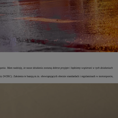
a. Mam nadzieję, że nasze działania zostaną dobrze przyjęte i będziemy wspierani w tych działaniach
y (W2RC). Założenia te bazują m.in. obowiązujących obecnie standardach i regulaminach w motorsporcie,