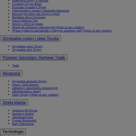
Rezerwacja wizyty w serwisie
Gwarancja Toyota Relax
Pozostałe Gwarancje Toyoty
Ubezpieczenia i naprawy blacharsko-lakiernicze
Innowacyjne usługi dla Twojej wygody
Bezpłatne Akcje Serwisowe
Serwis Dobrych Cen
Serwis w ASO się opłaca
Dostęp do informacji serwisowych
(Opens in new window)
Wykaz wydanych zaświadczeń o odbytym szkoleniu (pdf)
(Opens in new window)
Oryginalne części i oleje Toyota
Oryginalne części Toyoty
Oryginalne oleje Toyoty
Program Sprzedaży Hurtowej Trade
Trade
Akcesoria
Oryginalne akcesoria Toyoty
Opony i koła zimowe
Zabudowy samochodów dostawczych
Zabezpieczenia i alarmy
Sklep Toyoty
(Opens in new window)
Strefa klienta
Aplikacja MyToyota
Instrukcje obsługi
Aktualizacja map
System Bluetooth®
Karty Ratownicze
Technologie