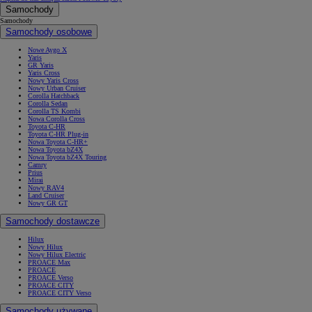
Samochody
Samochody
Samochody osobowe
Nowe Aygo X
Yaris
GR Yaris
Yaris Cross
Nowy Yaris Cross
Nowy Urban Cruiser
Corolla Hatchback
Corolla Sedan
Corolla TS Kombi
Nowa Corolla Cross
Toyota C-HR
Toyota C-HR Plug-in
Nowa Toyota C-HR+
Nowa Toyota bZ4X
Nowa Toyota bZ4X Touring
Camry
Prius
Mirai
Nowy RAV4
Land Cruiser
Nowy GR GT
Samochody dostawcze
Hilux
Nowy Hilux
Nowy Hilux Electric
PROACE Max
PROACE
PROACE Verso
PROACE CITY
PROACE CITY Verso
Samochody używane