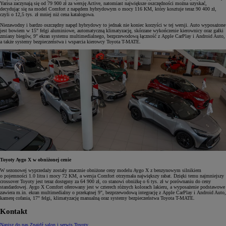
Yarisa zaczynają się od 79 900 zł za wersję Active, natomiast największe oszczędności można uzyskać,
decydując się na model Comfort z napędem hybrydowym o mocy 116 KM, który kosztuje teraz 90 400 zł,
czyli o 12,5 tys. zł mniej niż cena katalogowa.
Niezawodny i bardzo oszczędny napęd hybrydowy to jednak nie koniec korzyści w tej wersji. Auto wyposażone
jest bowiem w 15" felgi aluminiowe, automatyczną klimatyzację, skórzane wykończenie kierownicy oraz gałki
zmiany biegów, 9" ekran systemu multimedialnego, bezprzewodową łączność z Apple CarPlay i Android Auto,
a także systemy bezpieczeństwa i wsparcia kierowcy Toyota T-MATE.
Toyoty Aygo X w obniżonej cenie
W sezonowej wyprzedaży zostały znacznie obniżone ceny modelu Aygo X z benzynowym silnikiem
o pojemności 1.0 litra i mocy 72 KM, a wersja Comfort otrzymała największy rabat. Dzięki temu najmniejszy
crossover Toyoty jest teraz dostępny za 64 900 zł, co stanowi obniżkę o 6 tys. zł w porównaniu do ceny
standardowej. Aygo X Comfort oferowany jest w czterech różnych kolorach lakieru, a wyposażenie podstawowe
zawiera m.in. ekran multimedialny o przekątnej 9", bezprzewodową integrację z Apple CarPlay i Android Auto,
kamerę cofania, 17" felgi, klimatyzację manualną oraz systemy bezpieczeństwa Toyota T-MATE.
Kontakt
Napisz do nas
Znajdź salon i serwis Toyoty