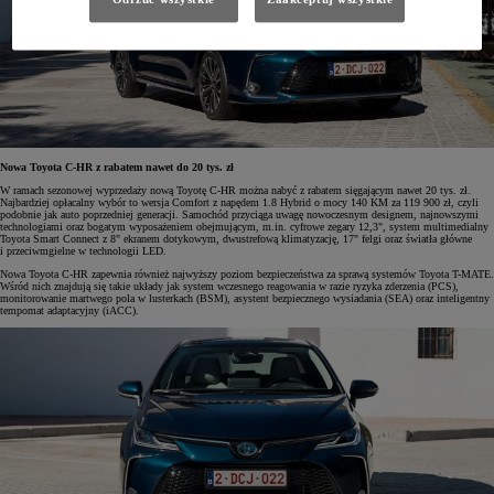
Nowa Toyota C-HR z rabatem nawet do 20 tys. zł
W ramach sezonowej wyprzedaży nową Toyotę C-HR można nabyć z rabatem sięgającym nawet 20 tys. zł.
Najbardziej opłacalny wybór to wersja Comfort z napędem 1.8 Hybrid o mocy 140 KM za 119 900 zł, czyli
podobnie jak auto poprzedniej generacji. Samochód przyciąga uwagę nowoczesnym designem, najnowszymi
technologiami oraz bogatym wyposażeniem obejmującym, m.in. cyfrowe zegary 12,3", system multimedialny
Toyota Smart Connect z 8" ekranem dotykowym, dwustrefową klimatyzację, 17" felgi oraz światła główne
i przeciwmgielne w technologii LED.
Nowa Toyota C-HR zapewnia również najwyższy poziom bezpieczeństwa za sprawą systemów Toyota T-MATE.
Wśród nich znajdują się takie układy jak system wczesnego reagowania w razie ryzyka zderzenia (PCS),
monitorowanie martwego pola w lusterkach (BSM), asystent bezpiecznego wysiadania (SEA) oraz inteligentny
tempomat adaptacyjny (iACC).