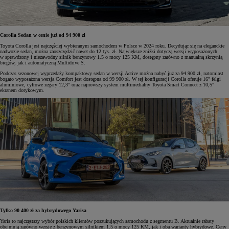
Corolla Sedan w cenie już od 94 900 zł
Toyota Corolla jest najczęściej wybieranym samochodem w Polsce w 2024 roku. Decydując się na eleganckie
nadwozie sedan, można zaoszczędzić nawet do 12 tys. zł. Największe zniżki dotyczą wersji wyposażonych
w sprawdzony i niezawodny silnik benzynowy 1.5 o mocy 125 KM, dostępny zarówno z manualną skrzynią
biegów, jak i automatyczną Multidrive S.
Podczas sezonowej wyprzedaży kompaktowy sedan w wersji Active można nabyć już za 94 900 zł, natomiast
bogato wyposażona wersja Comfort jest dostępna od 99 900 zł. W tej konfiguracji Corolla oferuje 16" felgi
aluminiowe, cyfrowe zegary 12,3" oraz najnowszy system multimedialny Toyota Smart Connect z 10,5"
ekranem dotykowym.
Tylko 90 400 zł za hybrydowego Yarisa
Yaris to najczęstszy wybór polskich klientów poszukujących samochodu z segmentu B. Aktualnie rabaty
obejmują zarówno wersje z benzynowym silnikiem 1.5 o mocy 125 KM, jak i oba warianty hybrydowe. Ceny