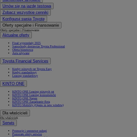
Umów się na jazdę testową
Zobacz wszystkie cenniki
Konfiguruj swoją Toyotę
Oferty specjalne i Finansowanie
Oferty specjalne i Finansowanie
Aktualne oferty
Finał wyprzedaży 2025
Samochody dostawcze Toyota Professional
Oferta biznesowa
Auta używane
Toyota Financial Services
Kredyt niższych rat Toyota Easy
Kredyt standardowy
Leasing standardowy
KINTO ONE
KINTO ONE Leasing niższych rat
KINTO ONE Leasing konsumencki
KINTO ONE Najem
KINTO ONE Zarządzanie flotą
KINTO Mobility
(Opens in new window)
Dla właścicieli
Dla właścicieli
Serwis
Promocje i sezonowe usługi
Pozostałe oferty serwisu