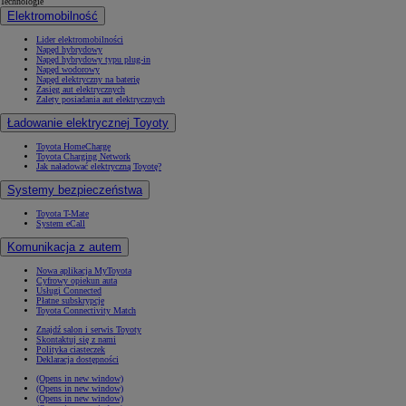
Technologie
Elektromobilność
Lider elektromobilności
Napęd hybrydowy
Napęd hybrydowy typu plug-in
Napęd wodorowy
Napęd elektryczny na baterię
Zasięg aut elektrycznych
Zalety posiadania aut elektrycznych
Ładowanie elektrycznej Toyoty
Toyota HomeCharge
Toyota Charging Network
Jak naładować elektryczną Toyotę?
Systemy bezpieczeństwa
Toyota T-Mate
System eCall
Komunikacja z autem
Nowa aplikacja MyToyota
Cyfrowy opiekun auta
Usługi Connected
Płatne subskrypcje
Toyota Connectivity Match
Znajdź salon i serwis Toyoty
Skontaktuj się z nami
Polityka ciasteczek
Deklaracja dostępności
(Opens in new window)
(Opens in new window)
(Opens in new window)