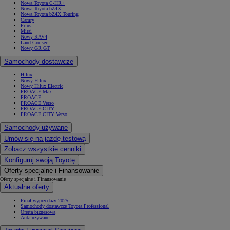
Nowa Toyota C-HR+
Nowa Toyota bZ4X
Nowa Toyota bZ4X Touring
Camry
Prius
Mirai
Nowy RAV4
Land Cruiser
Nowy GR GT
Samochody dostawcze
Hilux
Nowy Hilux
Nowy Hilux Electric
PROACE Max
PROACE
PROACE Verso
PROACE CITY
PROACE CITY Verso
Samochody używane
Umów się na jazdę testową
Zobacz wszystkie cenniki
Konfiguruj swoją Toyotę
Oferty specjalne i Finansowanie
Oferty specjalne i Finansowanie
Aktualne oferty
Finał wyprzedaży 2025
Samochody dostawcze Toyota Professional
Oferta biznesowa
Auta używane