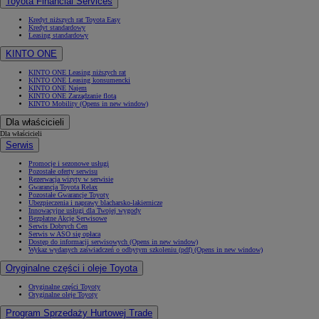
Toyota Financial Services
Kredyt niższych rat Toyota Easy
Kredyt standardowy
Leasing standardowy
KINTO ONE
KINTO ONE Leasing niższych rat
KINTO ONE Leasing konsumencki
KINTO ONE Najem
KINTO ONE Zarządzanie flotą
KINTO Mobility
(Opens in new window)
Dla właścicieli
Dla właścicieli
Serwis
Promocje i sezonowe usługi
Pozostałe oferty serwisu
Rezerwacja wizyty w serwisie
Gwarancja Toyota Relax
Pozostałe Gwarancje Toyoty
Ubezpieczenia i naprawy blacharsko-lakiernicze
Innowacyjne usługi dla Twojej wygody
Bezpłatne Akcje Serwisowe
Serwis Dobrych Cen
Serwis w ASO się opłaca
Dostęp do informacji serwisowych
(Opens in new window)
Wykaz wydanych zaświadczeń o odbytym szkoleniu (pdf)
(Opens in new window)
Oryginalne części i oleje Toyota
Oryginalne części Toyoty
Oryginalne oleje Toyoty
Program Sprzedaży Hurtowej Trade