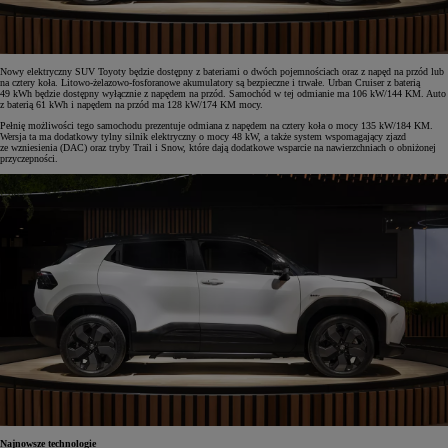
Nowy elektryczny SUV Toyoty będzie dostępny z bateriami o dwóch pojemnościach oraz z napęd na przód lub
na cztery koła. Litowo-żelazowo-fosforanowe akumulatory są bezpieczne i trwałe. Urban Cruiser z baterią
49 kWh będzie dostępny wyłącznie z napędem na przód. Samochód w tej odmianie ma 106 kW/144 KM. Auto
z baterią 61 kWh i napędem na przód ma 128 kW/174 KM mocy.
Pełnię możliwości tego samochodu prezentuje odmiana z napędem na cztery koła o mocy 135 kW/184 KM.
Wersja ta ma dodatkowy tylny silnik elektryczny o mocy 48 kW, a także system wspomagający zjazd
ze wzniesienia (DAC) oraz tryby Trail i Snow, które dają dodatkowe wsparcie na nawierzchniach o obniżonej
przyczepności.
Najnowsze technologie