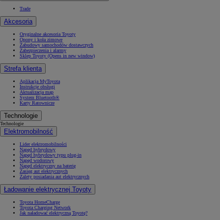
Trade
Akcesoria
Oryginalne akcesoria Toyoty
Opony i koła zimowe
Zabudowy samochodów dostawczych
Zabezpieczenia i alarmy
Sklep Toyoty
(Opens in new window)
Strefa klienta
Aplikacja MyToyota
Instrukcje obsługi
Aktualizacja map
System Bluetooth®
Karty Ratownicze
Technologie
Technologie
Elektromobilność
Lider elektromobilności
Napęd hybrydowy
Napęd hybrydowy typu plug-in
Napęd wodorowy
Napęd elektryczny na baterię
Zasięg aut elektrycznych
Zalety posiadania aut elektrycznych
Ładowanie elektrycznej Toyoty
Toyota HomeCharge
Toyota Charging Network
Jak naładować elektryczną Toyotę?