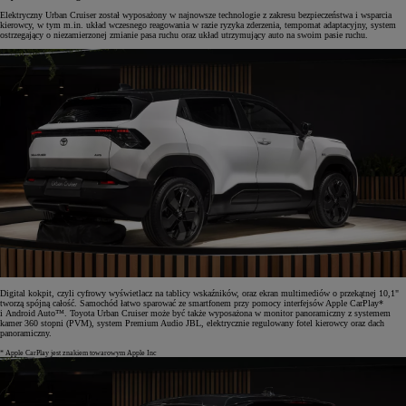
Elektryczny Urban Cruiser został wyposażony w najnowsze technologie z zakresu bezpieczeństwa i wsparcia
kierowcy, w tym m.in. układ wczesnego reagowania w razie ryzyka zderzenia, tempomat adaptacyjny, system
ostrzegający o niezamierzonej zmianie pasa ruchu oraz układ utrzymujący auto na swoim pasie ruchu.
Digital kokpit, czyli cyfrowy wyświetlacz na tablicy wskaźników, oraz ekran multimediów o przekątnej 10,1"
tworzą spójną całość. Samochód łatwo sparować ze smartfonem przy pomocy interfejsów Apple CarPlay*
i Android Auto™. Toyota Urban Cruiser może być także wyposażona w monitor panoramiczny z systemem
kamer 360 stopni (PVM), system Premium Audio JBL, elektrycznie regulowany fotel kierowcy oraz dach
panoramiczny.
* Apple CarPlay jest znakiem towarowym Apple Inc