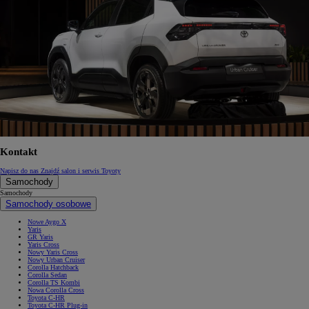
Kontakt
Napisz do nas
Znajdź salon i serwis Toyoty
Samochody
Samochody
Samochody osobowe
Nowe Aygo X
Yaris
GR Yaris
Yaris Cross
Nowy Yaris Cross
Nowy Urban Cruiser
Corolla Hatchback
Corolla Sedan
Corolla TS Kombi
Nowa Corolla Cross
Toyota C-HR
Toyota C-HR Plug-in