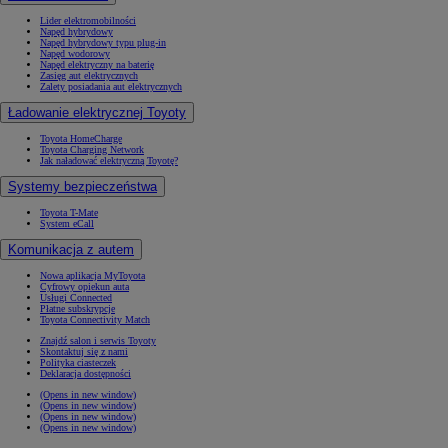
Lider elektromobilności
Napęd hybrydowy
Napęd hybrydowy typu plug-in
Napęd wodorowy
Napęd elektryczny na baterię
Zasięg aut elektrycznych
Zalety posiadania aut elektrycznych
Ładowanie elektrycznej Toyoty
Toyota HomeCharge
Toyota Charging Network
Jak naładować elektryczną Toyotę?
Systemy bezpieczeństwa
Toyota T-Mate
System eCall
Komunikacja z autem
Nowa aplikacja MyToyota
Cyfrowy opiekun auta
Usługi Connected
Płatne subskrypcje
Toyota Connectivity Match
Znajdź salon i serwis Toyoty
Skontaktuj się z nami
Polityka ciasteczek
Deklaracja dostępności
(Opens in new window)
(Opens in new window)
(Opens in new window)
(Opens in new window)