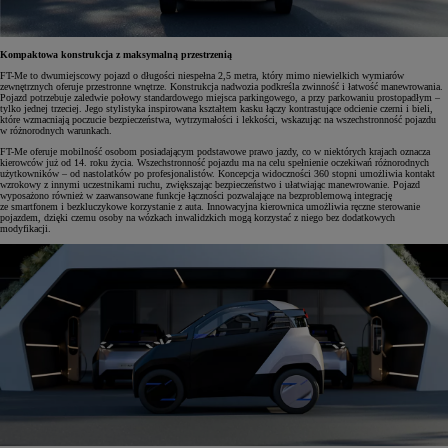
Kompaktowa konstrukcja z maksymalną przestrzenią
FT-Me to dwumiejscowy pojazd o długości niespełna 2,5 metra, który mimo niewielkich wymiarów
zewnętrznych oferuje przestronne wnętrze. Konstrukcja nadwozia podkreśla zwinność i łatwość manewrowania.
Pojazd potrzebuje zaledwie połowy standardowego miejsca parkingowego, a przy parkowaniu prostopadłym –
tylko jednej trzeciej. Jego stylistyka inspirowana kształtem kasku łączy kontrastujące odcienie czerni i bieli,
które wzmacniają poczucie bezpieczeństwa, wytrzymałości i lekkości, wskazując na wszechstronność pojazdu
w różnorodnych warunkach.
FT-Me oferuje mobilność osobom posiadającym podstawowe prawo jazdy, co w niektórych krajach oznacza
kierowców już od 14. roku życia. Wszechstronność pojazdu ma na celu spełnienie oczekiwań różnorodnych
użytkowników – od nastolatków po profesjonalistów. Koncepcja widoczności 360 stopni umożliwia kontakt
wzrokowy z innymi uczestnikami ruchu, zwiększając bezpieczeństwo i ułatwiając manewrowanie. Pojazd
wyposażono również w zaawansowane funkcje łączności pozwalające na bezproblemową integrację
ze smartfonem i bezkluczykowe korzystanie z auta. Innowacyjna kierownica umożliwia ręczne sterowanie
pojazdem, dzięki czemu osoby na wózkach inwalidzkich mogą korzystać z niego bez dodatkowych
modyfikacji.