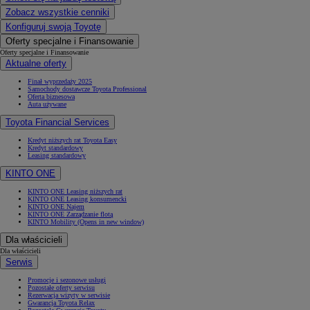
Zobacz wszystkie cenniki
Konfiguruj swoją Toyotę
Oferty specjalne i Finansowanie
Oferty specjalne i Finansowanie
Aktualne oferty
Finał wyprzedaży 2025
Samochody dostawcze Toyota Professional
Oferta biznesowa
Auta używane
Toyota Financial Services
Kredyt niższych rat Toyota Easy
Kredyt standardowy
Leasing standardowy
KINTO ONE
KINTO ONE Leasing niższych rat
KINTO ONE Leasing konsumencki
KINTO ONE Najem
KINTO ONE Zarządzanie flotą
KINTO Mobility
(Opens in new window)
Dla właścicieli
Dla właścicieli
Serwis
Promocje i sezonowe usługi
Pozostałe oferty serwisu
Rezerwacja wizyty w serwisie
Gwarancja Toyota Relax