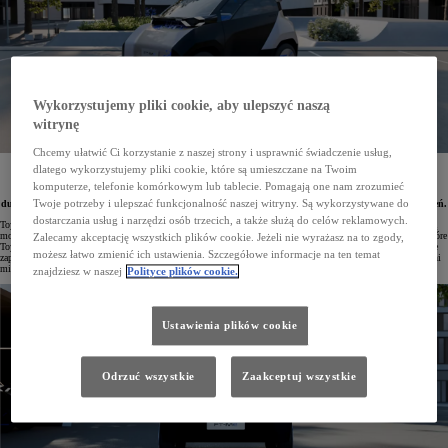
Wykorzystujemy pliki cookie, aby ulepszyć naszą
witrynę
Chcemy ułatwić Ci korzystanie z naszej strony i usprawnić świadczenie usług,
dlatego wykorzystujemy pliki cookie, które są umieszczane na Twoim
Kompaktowy pojazd elektryczny Toyota FT-Me Concept został stworzony z myślą o miejskiej
mobilności i doskonale odpowiada na oczekiwania różnych użytkowników. Prototyp posiada dach
komputerze, telefonie komórkowym lub tablecie. Pomagają one nam zrozumieć
z panelami fotowoltaicznymi i wyróżnia się atrakcyjnym wyglądem w duchu stylistycznej prostoty,
dużymi możliwościami przystosowania do własnych potrzeb oraz wysoką funkcjonalnością na co dzień.
Twoje potrzeby i ulepszać funkcjonalność naszej witryny. Są wykorzystywane do
dostarczania usług i narzędzi osób trzecich, a także służą do celów reklamowych.
Toyota Motor Europe zaprezentowała prototyp FT-Me Concept – innowacyjne spojrzenie na zelektryfikowaną
mobilność miejską łączące jakość premium z dostępnością cenową. Projekt czerpie inspirację z rozwiązań, które
Zalecamy akceptację wszystkich plików cookie. Jeżeli nie wyrażasz na to zgody,
Toyota wdrożyła podczas igrzysk olimpijskich i paraolimpijskich w Tokio (2021) oraz Paryżu (2024). FT-Me
możesz łatwo zmienić ich ustawienia. Szczegółowe informacje na ten temat
zaprojektowano z myślą o nowych potrzebach mieszkańców miast oraz wyzwaniach współczesnych przestrzeni
miejskich.
znajdziesz w naszej
Polityce plików cookie.
Ustawienia plików cookie
Odrzuć wszystkie
Zaakceptuj wszystkie