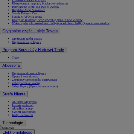
Pozostałe Gwarancje Toyoty
Ubezpieczenia i naprawy blacharsko-lakiernicze
Innowacyjne usługi dla Twojej wygody
Bezpłatne Akcje Serwisowe
Serwis Dobrych Cen
Serwis w ASO się opłaca
Dostęp do informacji serwisowych
(Opens in new window)
Wykaz wydanych zaświadczeń o odbytym szkoleniu (pdf)
(Opens in new window)
Oryginalne części i oleje Toyota
Oryginalne części Toyoty
Oryginalne oleje Toyoty
Program Sprzedaży Hurtowej Trade
Trade
Akcesoria
Oryginalne akcesoria Toyoty
Opony i koła zimowe
Zabudowy samochodów dostawczych
Zabezpieczenia i alarmy
Sklep Toyoty
(Opens in new window)
Strefa klienta
Aplikacja MyToyota
Instrukcje obsługi
Aktualizacja map
System Bluetooth®
Karty Ratownicze
Technologie
Technologie
Elektromobilność