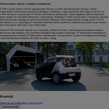
Zrównoważony rozwój i wydajność energetyczna
FT-Me Concept stanowi dowód zaangażowania Toyoty w zasady zrównoważonego rozwoju. Pojazd
maksymalnie wykorzystuje materiały pochodzące z recyklingu, a jego planowany ślad węglowy ma być aż
o 90% mniejszy w porównaniu do obecnie oferowanych samochodów. Układ napędowy zużywa trzykrotnie
mniej energii niż samochód elektryczny z dużą baterią. Dodatkowo FT-Me posiada dach z wydajnymi panelami
fotowoltaicznymi zasilającymi główny akumulator trakcyjny, które mogą zwiększyć zasięg nawet o 20–30
km dziennie, co w sprzyjających warunkach atmosferycznych umożliwia codzienne poruszanie się po mieście
bez konieczności ładowania z sieci elektrycznej.
Toyota FT-Me doskonale wpisuje się w koncepcję „Mobility for All”, umożliwiając prowadzenie młodym
kierowcom oraz każdemu, kto potrzebuje kompaktowego pojazdu miejskiego. W dynamicznie zmieniających
się przestrzeniach miejskich FT-Me oferuje wszechstronne, zrównoważone i stylowe rozwiązanie przybliżające
wizję inkluzywnej mobilności dla ludzi, towarów i usług.
Kontakt
Napisz do nas
Znajdź salon i serwis Toyoty
Samochody