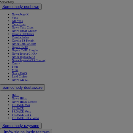
Samochody
Samochody osobowe
Nowe Aygo X
Yaris
GR Yaris
Yaris Cross
Nowy Yaris Cross
Nowy Urban Cruiser
Corolla Hatchback
Corolla Sedan
Corolla TS Kombi
Nowa Corolla Cross
Toyota C-HR
Toyota C-HR Plug-in
Nowa Toyota C-HR+
Nowa Toyota bZ4X
Nowa Toyota bZ4X Touring
Camry
Prius
Mirai
Nowy RAV4
Land Cruiser
Nowy GR GT
Samochody dostawcze
Hilux
Nowy Hilux
Nowy Hilux Electric
PROACE Max
PROACE
PROACE Verso
PROACE CITY
PROACE CITY Verso
Samochody używane
Umów się na jazdę testową