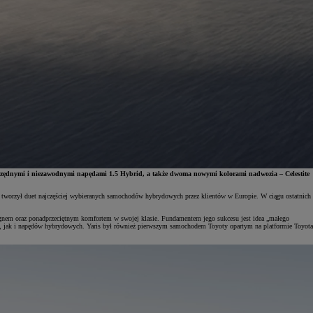
Świętujemy 35 lat Toyoty w Polsce
Toyot
Odkryj 35 wyjątkowych ofert
Skont
Umów się na jazdę testową
Znajd
szczędnymi i niezawodnymi napędami 1.5 Hybrid, a także dwoma nowymi kolorami nadwozia – Celestite
ku tworzył duet najczęściej wybieranych samochodów hybrydowych przez klientów w Europie. W ciągu ostatnich
signem oraz ponadprzeciętnym komfortem w swojej klasie. Fundamentem jego sukcesu jest idea „małego
a, jak i napędów hybrydowych. Yaris był również pierwszym samochodem Toyoty opartym na platformie Toyota