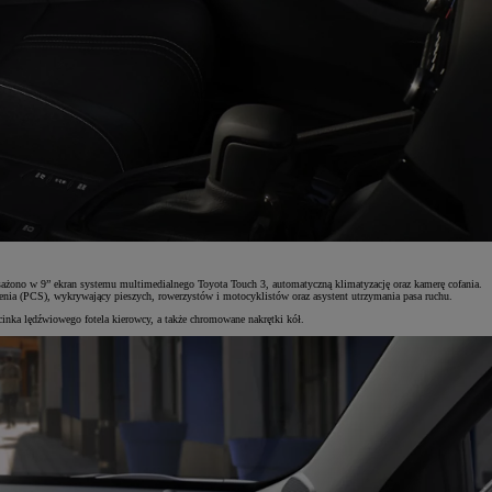
żono w 9” ekran systemu multimedialnego Toyota Touch 3, automatyczną klimatyzację oraz kamerę cofania.
enia (PCS), wykrywający pieszych, rowerzystów i motocyklistów oraz asystent utrzymania pasa ruchu.
inka lędźwiowego fotela kierowcy, a także chromowane nakrętki kół.