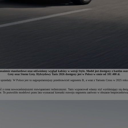
osażenie standardowe oraz odświeżony wygląd kabiny w wersji Style. Model jest dostępny z bardzo o
Grey oraz Storm Grey. Hybrydowy Yaris 2026 dostępny jest w Polsce w cenie od 101 400 zł.
 sprzedaży. W Polsce jest to najpopularniejszy przedstawiciel segmentu B, a wraz z Yarisem Cross w 2025 ro
ść z coraz nowocześniejszymi rozwiązaniami technicznymi. Yaris wypracował własny styl wyróżniający się de
. To pozwoliło modelowi przez lata wyznaczać kierunki rozwoju segmentu zarówno w obszarze bezpieczeństw