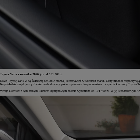
Od
105 300 zł
Corolla Hatchback
HYBRID
Toyota Yaris z rocznika 2026 już od 101 400 zł
Nową Toyotę Yaris w najświeższej odsłonie można już zamawiać w salonach marki. Ceny modelu rozpoczynają 
Na pokładzie znajduje się również rozbudowany pakiet systemów bezpieczeństwa i wsparcia kierowcy Toyota T
Wersja Comfort z tym samym układem hybrydowym została wyceniona od 104 400 zł. W jej standardowym wyposaż