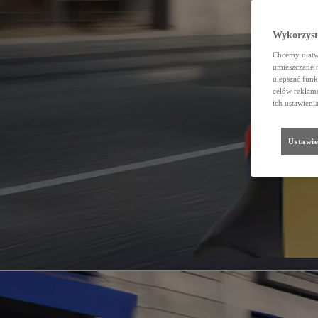
Wykorzystu
Chcemy ułatwi
umieszczane 
ulepszać funk
celów reklamo
ich ustawieni
Ustawie