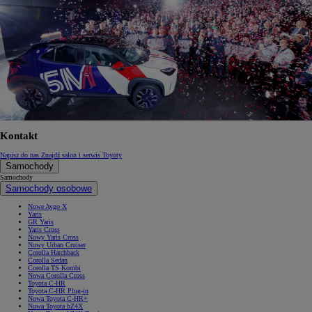
Kontakt
Napisz do nas
Znajdź salon i serwis Toyoty
Samochody
Samochody
Samochody osobowe
Nowe Aygo X
Yaris
GR Yaris
Yaris Cross
Nowy Yaris Cross
Nowy Urban Cruiser
Corolla Hatchback
Corolla Sedan
Corolla TS Kombi
Nowa Corolla Cross
Toyota C-HR
Toyota C-HR Plug-in
Nowa Toyota C-HR+
Nowa Toyota bZ4X