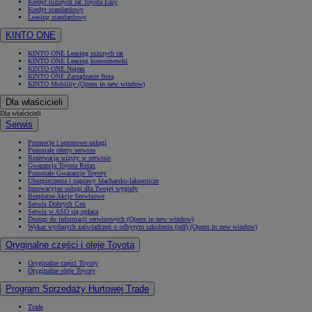
Kredyt niższych rat Toyota Easy
Kredyt standardowy
Leasing standardowy
KINTO ONE
KINTO ONE Leasing niższych rat
KINTO ONE Leasing konsumencki
KINTO ONE Najem
KINTO ONE Zarządzanie flotą
KINTO Mobility
(Opens in new window)
Dla właścicieli
Dla właścicieli
Serwis
Promocje i sezonowe usługi
Pozostałe oferty serwisu
Rezerwacja wizyty w serwisie
Gwarancja Toyota Relax
Pozostałe Gwarancje Toyoty
Ubezpieczenia i naprawy blacharsko-lakiernicze
Innowacyjne usługi dla Twojej wygody
Bezpłatne Akcje Serwisowe
Serwis Dobrych Cen
Serwis w ASO się opłaca
Dostęp do informacji serwisowych
(Opens in new window)
Wykaz wydanych zaświadczeń o odbytym szkoleniu (pdf)
(Opens in new window)
Oryginalne części i oleje Toyota
Oryginalne części Toyoty
Oryginalne oleje Toyoty
Program Sprzedaży Hurtowej Trade
Trade