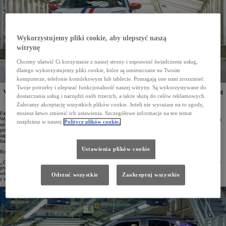
Wykorzystujemy pliki cookie, aby ulepszyć naszą
witrynę
Chcemy ułatwić Ci korzystanie z naszej strony i usprawnić świadczenie usług,
dlatego wykorzystujemy pliki cookie, które są umieszczane na Twoim
komputerze, telefonie komórkowym lub tablecie. Pomagają one nam zrozumieć
Twoje potrzeby i ulepszać funkcjonalność naszej witryny. Są wykorzystywane do
W 2001 roku w
Valenciennes we Francji uruchomiony została
fabryka Toyota Motor Manufacturing
dostarczania usług i narzędzi osób trzecich, a także służą do celów reklamowych.
France (TMMF). Zakład ten wyprodukował już ponad 5 milionów samochodów. Z tej okazji
zaprezentowano unikalnego Yarisa Cross we francuskich barwach narodowych.
Zalecamy akceptację wszystkich plików cookie. Jeżeli nie wyrażasz na to zgody,
możesz łatwo zmienić ich ustawienia. Szczegółowe informacje na ten temat
Fabryka we francuskim Valenciennes jest jednym z najważniejszych zakładów Toyota Motor Europe.
Wyprodukowano tam już ponad 5 milionów samochodów. Z okazji tego wydarzenia zorganizowano specjalną
znajdziesz w naszej
Polityce plików cookie.
uroczystość, w której wzięło udział 200 zaproszonych gości, w tym francuski minister delegowany ds.
przemysłu Marc Ferracci. Jedną z atrakcji była wyjątkowa odsłona Toyoty Yaris Cross, która została
zaprojektowana przez Toyota Europe Design Development (ED²). Auto wyróżniało malowanie w barwach
francuskiej flagi.
Ustawienia plików cookie
Rodolphe Delaunay, prezes Toyota Manufacturing France, mówiąc o dokonaniach zakładu, podkreślił:
„Osiągnęliśmy tak znakomity wynik produkcji w niespełna 24 lata. To zasługa ciężkiej pracy i pasji naszych
pracowników, ale także współpracy z naszymi partnerami, dostawcami oraz przedstawicielami francuskich
władz lokalnych i centralnych. Chcemy spełniać oczekiwania europejskich klientów, oferując im słynące
Odrzuć wszystkie
Zaakceptuj wszystkie
z wysokiej jakości samochody Toyoty”.