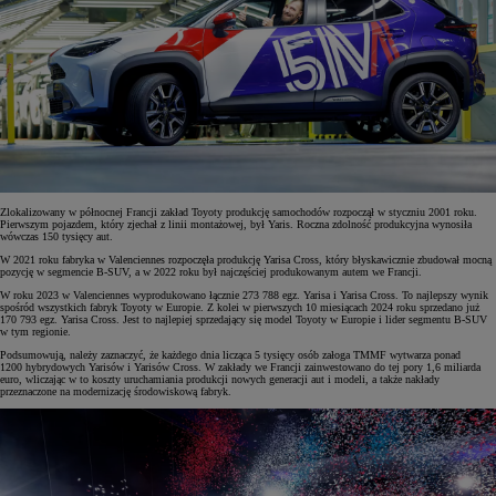
Zlokalizowany w północnej Francji zakład Toyoty produkcję samochodów rozpoczął w styczniu 2001 roku.
Pierwszym pojazdem, który zjechał z linii montażowej, był Yaris. Roczna zdolność produkcyjna wynosiła
wówczas 150 tysięcy aut.
W 2021 roku fabryka w Valenciennes rozpoczęła produkcję Yarisa Cross, który błyskawicznie zbudował mocną
pozycję w segmencie B-SUV, a w 2022 roku był najczęściej produkowanym autem we Francji.
W roku 2023 w Valenciennes wyprodukowano łącznie 273 788 egz. Yarisa i Yarisa Cross. To najlepszy wynik
spośród wszystkich fabryk Toyoty w Europie. Z kolei w pierwszych 10 miesiącach 2024 roku sprzedano już
170 793 egz. Yarisa Cross. Jest to najlepiej sprzedający się model Toyoty w Europie i lider segmentu B-SUV
w tym regionie.
Podsumowują, należy zaznaczyć, że każdego dnia licząca 5 tysięcy osób załoga TMMF wytwarza ponad
1200 hybrydowych Yarisów i Yarisów Cross. W zakłady we Francji zainwestowano do tej pory 1,6 miliarda
euro, wliczając w to koszty uruchamiania produkcji nowych generacji aut i modeli, a także nakłady
przeznaczone na modernizację środowiskową fabryk.