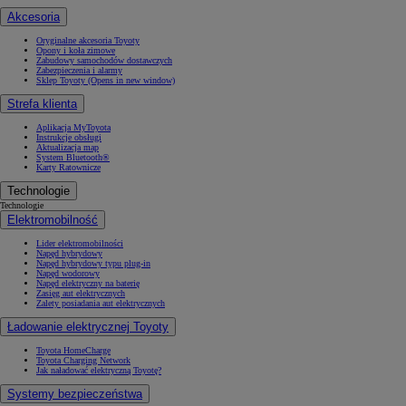
Akcesoria
Oryginalne akcesoria Toyoty
Opony i koła zimowe
Zabudowy samochodów dostawczych
Zabezpieczenia i alarmy
Sklep Toyoty
(Opens in new window)
Strefa klienta
Aplikacja MyToyota
Instrukcje obsługi
Aktualizacja map
System Bluetooth®
Karty Ratownicze
Technologie
Technologie
Elektromobilność
Lider elektromobilności
Napęd hybrydowy
Napęd hybrydowy typu plug-in
Napęd wodorowy
Napęd elektryczny na baterię
Zasięg aut elektrycznych
Zalety posiadania aut elektrycznych
Ładowanie elektrycznej Toyoty
Toyota HomeCharge
Toyota Charging Network
Jak naładować elektryczną Toyotę?
Systemy bezpieczeństwa