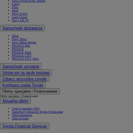
Nowa Toyota bZ4X Touring
Camry
Prius
Mirai
Nowy RAV4
Land Cruiser
Nowy GR GT
Samochody dostawcze
Hilux
Nowy Hilux
Nowy Hilux Electric
PROACE Max
PROACE
PROACE Verso
PROACE CITY
PROACE CITY Verso
Samochody używane
Umów się na jazdę testową
Zobacz wszystkie cenniki
Konfiguruj swoją Toyotę
Oferty specjalne i Finansowanie
Oferty specjalne i Finansowanie
Aktualne oferty
Finał wyprzedaży 2025
Samochody dostawcze Toyota Professional
Oferta biznesowa
Auta używane
Toyota Financial Services