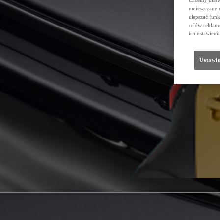
Chcemy ułatwi
umieszczane 
ulepszać funk
celów reklamo
ich ustawieni
Ustawie