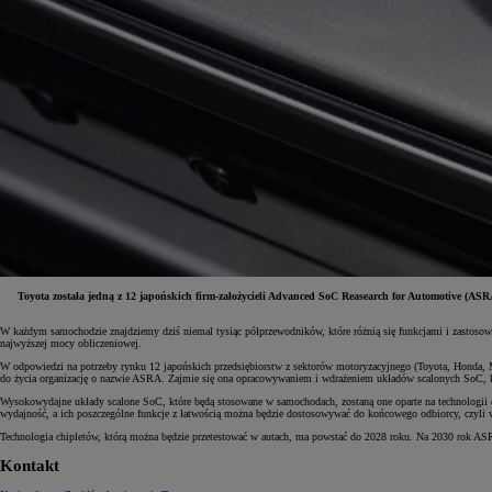
Toyota została jedną z 12 japońskich firm-założycieli Advanced SoC Reasearch for Automotive (AS
W każdym samochodzie znajdziemy dziś niemal tysiąc półprzewodników, które różnią się funkcjami i zastoso
Od
81 900 zł
najwyższej mocy obliczeniowej.
W odpowiedzi na potrzeby rynku 12 japońskich przedsiębiorstw z sektorów motoryzacyjnego (Toyota, Honda, M
Yaris Cross
do życia organizację o nazwie ASRA. Zajmie się ona opracowywaniem i wdrażeniem układów scalonych SoC, kt
HYBRID
Wysokowydajne układy scalone SoC, które będą stosowane w samochodach, zostaną one oparte na technologii c
wydajność, a ich poszczególne funkcje z łatwością można będzie dostosowywać do końcowego odbiorcy, czyl
Technologia chipletów, którą można będzie przetestować w autach, ma powstać do 2028 roku. Na 2030 rok AS
Kontakt