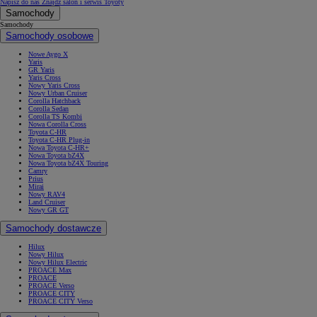
Napisz do nas
Znajdź salon i serwis Toyoty
Samochody
Samochody
Samochody osobowe
Nowe Aygo X
Yaris
GR Yaris
Yaris Cross
Nowy Yaris Cross
Nowy Urban Cruiser
Corolla Hatchback
Corolla Sedan
Corolla TS Kombi
Nowa Corolla Cross
Toyota C-HR
Toyota C-HR Plug-in
Nowa Toyota C-HR+
Nowa Toyota bZ4X
Nowa Toyota bZ4X Touring
Camry
Prius
Mirai
Nowy RAV4
Land Cruiser
Nowy GR GT
Samochody dostawcze
Hilux
Nowy Hilux
Nowy Hilux Electric
PROACE Max
PROACE
PROACE Verso
PROACE CITY
PROACE CITY Verso