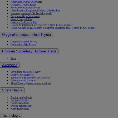
Rezerwacja wizyty w serwisie
Gwarancja Toyota Relax
Pozostałe Gwarancje Toyoty
Ubezpieczenia i naprawy blacharsko-lakiernicze
Innowacyjne usługi dla Twojej wygody
Bezpłatne Akcje Serwisowe
Serwis Dobrych Cen
Serwis w ASO się opłaca
Dostęp do informacji serwisowych
(Opens in new window)
Wykaz wydanych zaświadczeń o odbytym szkoleniu (pdf)
(Opens in new window)
Oryginalne części i oleje Toyota
Oryginalne części Toyoty
Oryginalne oleje Toyoty
Program Sprzedaży Hurtowej Trade
Trade
Akcesoria
Oryginalne akcesoria Toyoty
Opony i koła zimowe
Zabudowy samochodów dostawczych
Zabezpieczenia i alarmy
Sklep Toyoty
(Opens in new window)
Strefa klienta
Aplikacja MyToyota
Instrukcje obsługi
Aktualizacja map
System Bluetooth®
Karty Ratownicze
Technologie