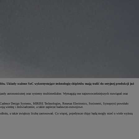
Świętujemy 35 lat Toyoty w Polsce
Toyot
Odkryj 35 wyjątkowych ofert
Skont
Umów się na jazdę testową
Znajd
w. Układy scalone SoC wykorzystujące technologię chipletów mają trafić do seryjnej produkcji już
 jazdy autonomicznej oraz systemy multimedialne. Wymagają one najnowocześniejszych rozwiązań oraz
h (Cadence Design Systems, MIRISE Technologies, Renesas Electronics, Socionext, Synopsys) powołało
ją wiedzę i doświadczenie, a także zaplecze badawczo-rozwojowe.
dłożu, a także zwiększy liczbę zastosowań. Co więcej, pojedyncze chipy będą mogły mieć o wiele wyższą