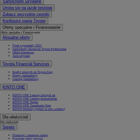
Samochody używane
Umów się na jazdę testową
Zobacz wszystkie cenniki
Konfiguruj swoją Toyotę
Oferty specjalne i Finansowanie
Oferty specjalne i Finansowanie
Aktualne oferty
Finał wyprzedaży 2025
Samochody dostawcze Toyota Professional
Oferta biznesowa
Auta używane
Toyota Financial Services
Kredyt niższych rat Toyota Easy
Kredyt standardowy
Leasing standardowy
KINTO ONE
KINTO ONE Leasing niższych rat
KINTO ONE Leasing konsumencki
KINTO ONE Najem
KINTO ONE Zarządzanie flotą
KINTO Mobility
(Opens in new window)
Dla właścicieli
Dla właścicieli
Serwis
Promocje i sezonowe usługi
Pozostałe oferty serwisu