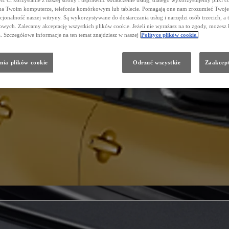
ć Ci korzystanie z naszej strony i usprawnić świadczenie usług, dlatego wykorzystujemy pliki co
na Twoim komputerze, telefonie komórkowym lub tablecie. Pomagają one nam zrozumieć Twoje 
cjonalność naszej witryny. Są wykorzystywane do dostarczania usług i narzędzi osób trzecich, a 
wych. Zalecamy akceptację wszystkich plików cookie. Jeżeli nie wyrażasz na to zgody, możesz 
a. Szczegółowe informacje na ten temat znajdziesz w naszej
Polityce plików cookie.
nia plików cookie
Odrzuć wszystkie
Zaakcept