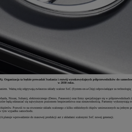
RA). Organizacja ta będzie prowadzić badania i rozwój wysokowydajnych półprzewodników do samochodó
w 2030 roku.
waniem. Ważną rolę odgrywają zwłaszcza układy scalone SoC (System-on-a-Chip) odpowiadające za technologię
azda, Nissan, Subaru), elektronicznego (Denso, Panasonic) oraz firmy specjalizujące się w półprzewodnikac
óre będą odznaczać się najwyższym poziomem bezpieczeństwa oraz niezawodnością. Partnerzy wykorzystają swo
hipletów. Pozwoli to na stworzenie układu scalonego z kilku oddzielnych chipów umieszczonych na jednym po
i w tym wypadku samochodu.
RA planuje wprowadzenie do masowej produkcji aut z układami scalonymi SoC nowej generacji.