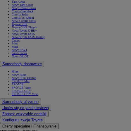
Yaris Cross
Nowy Yaris Cross
Nowy Urban Cruiser
Corolla Hatchback
Corolla Sedan
Corolla TS Kombi
Nowa Corolla Cross
Toyota C-HR
Toyota C-HR Plug-in
Nowa Toyota C-HR+
Nowa Toyota bZ4X
Nowa Toyota bZ4X Touring
Camry
Prius
Mirai
Nowy RAV4
Land Cruiser
Nowy GR GT
Samochody dostawcze
Hilux
Nowy Hilux
Nowy Hilux Electric
PROACE Max
PROACE
PROACE Verso
PROACE CITY
PROACE CITY Verso
Samochody używane
Umów się na jazdę testową
Zobacz wszystkie cenniki
Konfiguruj swoją Toyotę
Oferty specjalne i Finansowanie
Oferty specjalne i Finansowanie