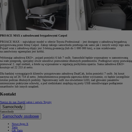
PROACE MAX z zabudowami brygadowymi Carpol
PROACE MAX – największy model w ofercie Toyota Professional – jest dostępny z zabudową brygadową
przygotowaną przez firmę Carpol. Zakup takiego samochodu przebiega tak samo jak i innych wersji tego auta.
Pojazd wraz z zabudową objęty jest 3-letnią gwarancją (lub do 1 000 000 km), a czas oczekiwania
na zamówiony egzemplarz jest krótki.
Wybierając zabudowę EKO+, pojazd pomieści 6 lub 7 osób. Samochód będzie wyposażony w zamontowaną
na stałe przegrodę, specjalny otwór umożliwi przewożenie dłuższych przedmiotów. Podłogowe szyny pozwalają
przesuwać 2. rzęd siedzeń, a fotele są wyposażone w regulację pochylenia oparcia. Sama zabudowa EKO+
kosztuje od 22 253 zł netto.
Dla bardziej wymagających klientów przygotowano zabudowę DualCab, która pomieści 7 osób. Jej koszt
zaczyna się od 26 754 zł netto. Jednoelementowa przegroda zapewnia dobre wyciszenie, co będzie szczególnie
istotne podczas dłuższych podróży. Tapicerowany sufit ma oświetlenie LED, nad głowami pasażerów
umieszczono praktyczne schowki, a pod siedziskami znajdują się porty USB umożliwiające podłączenie
smartfonów lub innych urządzeń.
Kontakt
Napisz do nas
Znajdź salon i serwis Toyoty
Samochody
Samochody
Samochody osobowe
Nowe Aygo X
Yaris
GR Yaris