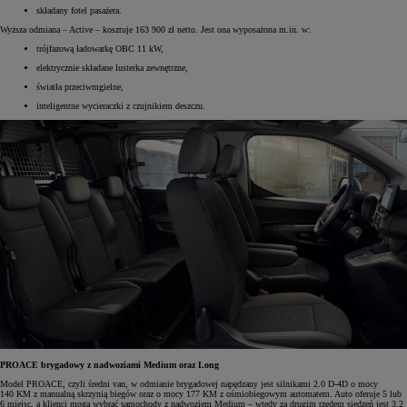
składany fotel pasażera.
Wyższa odmiana – Active – kosztuje 163 900 zł netto. Jest ona wyposażona m.in. w:
trójfazową ładowarkę OBC 11 kW,
elektrycznie składane lusterka zewnętrzne,
światła przeciwmgielne,
inteligentne wycieraczki z czujnikiem deszczu.
PROACE brygadowy z nadwoziami Medium oraz Long
Model PROACE, czyli średni van, w odmianie brygadowej napędzany jest silnikami 2.0 D-4D o mocy
140 KM z manualną skrzynią biegów oraz o mocy 177 KM z ośmiobiegowym automatem. Auto oferuje 5 lub
6 miejsc, a klienci mogą wybrać samochody z nadwoziem Medium – wtedy za drugim rzędem siedzeń jest 3,2