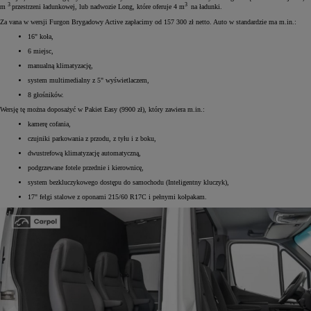
3
3
m
przestrzeni ładunkowej, lub nadwozie Long, które oferuje 4 m
na ładunki.
Za vana w wersji Furgon Brygadowy Active zapłacimy od 157 300 zł netto. Auto w standardzie ma m.in.:
16" koła,
6 miejsc,
manualną klimatyzację,
system multimedialny z 5" wyświetlaczem,
8 głośników.
Wersję tę można doposażyć w Pakiet Easy (9900 zł), który zawiera m.in.:
kamerę cofania,
czujniki parkowania z przodu, z tyłu i z boku,
dwustrefową klimatyzację automatyczną,
podgrzewane fotele przednie i kierownicę,
system bezkluczykowego dostępu do samochodu (Inteligentny kluczyk),
17" felgi stalowe z oponami 215/60 R17C i pełnymi kołpakam.