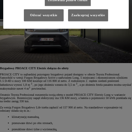
Ustawienia plików cookie
Odrzuć wszystkie
Zaakceptuj wszystkie
Brygadowy PROACE CITY Electric dołącza do oferty
PROACE CITY to najbardziej przystępny brygadowy pojazd dostępny w ofercie Toyota Professional.
Samochód w wersji Furgon Brygadowy Active z nadwoziem Long, 5 miejscami i ekonomicznym silnikiem
1.5 D-4D o mocy 100 KM kosztuje od 116 800 zł netto. Z rozłożonym 2. rzędem siedzeń przestrzeń
3
3
ładunkowa wynosi 1,8 m
, po jego złożeniu wzrasta do 3,5 m
, a po złożeniu fotela pasażera można uzyskać
3
maksymalnie nawet 4 m
powierzchni.
Ostatnio Toyota Professional rozszerzyła swoją ofertę o model PROACE CITY Electric Long w wariancie
brygadowym. Bezemisyjny napęd elektryczny ma 136 KM mocy, a bateria o pojemności 50 kWh przekłada się
na średni zasięg 330 km.
Za wersję Furgon Brygadowy Life trzeba zapłacić od 157 900 zł netto. Na standardowe wyposażenie tej
odmiany składa się m.in.:
klimatyzację manualną,
przesuwane drzwi po obu stronach,
przeszklone drzwi tylne z wycieraczką,