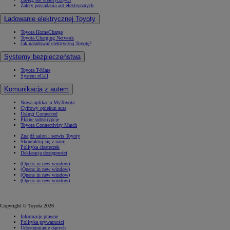
Zalety posiadania aut elektrycznych
Ładowanie elektrycznej Toyoty
Toyota HomeCharge
Toyota Charging Network
Jak naładować elektryczną Toyotę?
Systemy bezpieczeństwa
Toyota T-Mate
System eCall
Komunikacja z autem
Nowa aplikacja MyToyota
Cyfrowy opiekun auta
Usługi Connected
Płatne subskrypcje
Toyota Connectivity Match
Znajdź salon i serwis Toyoty
Skontaktuj się z nami
Polityka ciasteczek
Deklaracja dostępności
(Opens in new window)
(Opens in new window)
(Opens in new window)
(Opens in new window)
Copyright © Toyota 2026
Informacje prawne
Polityka prywatności
Udostępnianie danych