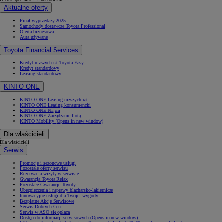
Aktualne oferty
Finał wyprzedaży 2025
Samochody dostawcze Toyota Professional
Oferta biznesowa
Auta używane
Toyota Financial Services
Kredyt niższych rat Toyota Easy
Kredyt standardowy
Leasing standardowy
KINTO ONE
KINTO ONE Leasing niższych rat
KINTO ONE Leasing konsumencki
KINTO ONE Najem
KINTO ONE Zarządzanie flotą
KINTO Mobility
(Opens in new window)
Dla właścicieli
Dla właścicieli
Serwis
Promocje i sezonowe usługi
Pozostałe oferty serwisu
Rezerwacja wizyty w serwisie
Gwarancja Toyota Relax
Pozostałe Gwarancje Toyoty
Ubezpieczenia i naprawy blacharsko-lakiernicze
Innowacyjne usługi dla Twojej wygody
Bezpłatne Akcje Serwisowe
Serwis Dobrych Cen
Serwis w ASO się opłaca
Dostęp do informacji serwisowych
(Opens in new window)