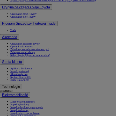
Wykaz wydanych zaświadczeń o odbytym szkoleniu (pdf)
(Opens in new window)
Oryginalne części i oleje Toyota
Oryginalne części Toyoty
Oryginalne oleje Toyoty
Program Sprzedaży Hurtowej Trade
Trade
Akcesoria
Oryginalne akcesoria Toyoty
Opony i koła zimowe
Zabudowy samochodów dostawczych
Zabezpieczenia i alarmy
Sklep Toyoty
(Opens in new window)
Strefa klienta
Aplikacja MyToyota
Instrukcje obsługi
Aktualizacja map
System Bluetooth®
Karty Ratownicze
Technologie
Technologie
Elektromobilność
Lider elektromobilności
Napęd hybrydowy
Napęd hybrydowy typu plug-in
Napęd wodorowy
Napęd elektryczny na baterię
Zasięg aut elektrycznych