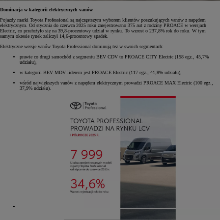
Dominacja w kategorii elektrycznych vanów
Pojazdy marki Toyota Professional są najczęstszym wyborem klientów poszukujących vanów z napędem
elektrycznym. Od stycznia do czerwca 2025 roku zarejestrowano 375 aut z rodziny PROACE w wersjach
Electric, co przełożyło się na 39,8-procentowy udział w rynku. To wzrost o 237,8% rok do roku. W tym
samym okresie rynek zaliczył 14,6-procentowy spadek.
Elektryczne wersje vanów Toyota Professional dominują też w swoich segmentach:
prawie co drugi samochód z segmentu BEV CDV to PROACE CITY Electric (158 egz., 45,7%
udziału),
w kategorii BEV MDV liderem jest PROACE Electric (117 egz., 41,8% udziału),
wśród największych vanów z napędem elektrycznym prowadzi PROACE MAX Electric (100 egz.,
37,9% udziału).