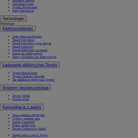
Instrukcje obsługi
Aktualizacja map
System Bluetooth®
Karty Ratownicze
Technologie
Technologie
Elektromobilność
Lider elektromobilności
Napęd hybrydowy
Napęd hybrydowy typu plug-in
Napęd wodorowy
Napęd elektryczny na baterię
Zasięg aut elektrycznych
Zalety posiadania aut elektrycznych
Ładowanie elektrycznej Toyoty
Toyota HomeCharge
Toyota Charging Network
Jak naładować elektryczną Toyotę?
Systemy bezpieczeństwa
Toyota T-Mate
System eCall
Komunikacja z autem
Nowa aplikacja MyToyota
Cyfrowy opiekun auta
Usługi Connected
Płatne subskrypcje
Toyota Connectivity Match
Znajdź salon i serwis Toyoty