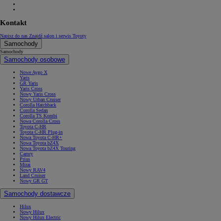
Kontakt
Napisz do nas
Znajdź salon i serwis Toyoty
Samochody
Samochody
Samochody osobowe
Nowe Aygo X
Yaris
GR Yaris
Yaris Cross
Nowy Yaris Cross
Nowy Urban Cruiser
Corolla Hatchback
Corolla Sedan
Corolla TS Kombi
Nowa Corolla Cross
Toyota C-HR
Toyota C-HR Plug-in
Nowa Toyota C-HR+
Nowa Toyota bZ4X
Nowa Toyota bZ4X Touring
Camry
Prius
Mirai
Nowy RAV4
Land Cruiser
Nowy GR GT
Samochody dostawcze
Hilux
Nowy Hilux
Nowy Hilux Electric