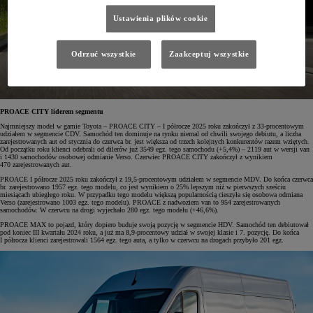
Ustawienia plików cookie
Odrzuć wszystkie
Zaakceptuj wszystkie
PROACE CITY liderem segmentu
Najmniejszy model w gamie Toyota – PROACE CITY – I półrocze 2025 roku zakończył z 33-procentowym
udziałem w segmencie CDV. Samochód ten dominuje na rynku niemal od chwili swojego debiutu, a liczba
zarejestrowanych aut od stycznia do czerwca br. jest większa od trzech kolejnych konkurentów razem wziętych.
Od początku roku klienci odebrali od dilerów już 3549 egz. tego samochodu (+5,4%) – 2119 aut w wersji van
i 1430 samochodów osobowej odmianie Verso. Czerwiec PROACE CITY zakończył z wynikiem
470 zarejestrowanych aut.
PROACE I półrocze 2025 roku zakończył z 19,5-procentowym udziałem w segmencie MDV. Do końca czerwca
br. zarejestrowano 1957 egz. tego modelu, co jest wynikiem o 25% lepszym niż w pierwszych sześciu
miesiącach ubiegłego roku. W przypadku tego modelu większą popularnością cieszyła się osobowa odmiana
Verso (zarejestrowano 1003 egz. tego modelu). PROACE z nadwoziem van to 954 zarejestrowanych
samochodów. W czerwcu na drogi wyjechało 280 egz. tego modelu (+46,6%).
PROACE MAX to pojazd, który dopiero buduje swoją pozycję w segmencie HDV. Samochód ten debiutował
pod koniec III kwartału 2024 roku, a już ma 8,9-procentowy udział w swojej klasie i 7. pozycję. Do końca
I półrocza klienci zarejestrowali 1564 egz. tego auta, a tylko w czerwcu na drogach przybyło 201 egz.