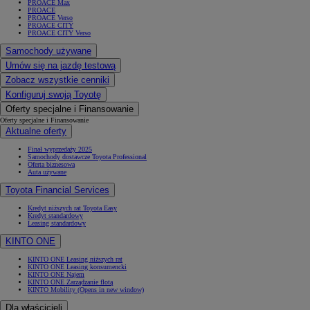
PROACE Max
PROACE
PROACE Verso
PROACE CITY
PROACE CITY Verso
Samochody używane
Umów się na jazdę testową
Zobacz wszystkie cenniki
Konfiguruj swoją Toyotę
Oferty specjalne i Finansowanie
Oferty specjalne i Finansowanie
Aktualne oferty
Finał wyprzedaży 2025
Samochody dostawcze Toyota Professional
Oferta biznesowa
Auta używane
Toyota Financial Services
Kredyt niższych rat Toyota Easy
Kredyt standardowy
Leasing standardowy
KINTO ONE
KINTO ONE Leasing niższych rat
KINTO ONE Leasing konsumencki
KINTO ONE Najem
KINTO ONE Zarządzanie flotą
KINTO Mobility
(Opens in new window)
Dla właścicieli