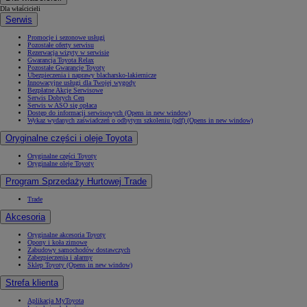
Dla właścicieli
Serwis
Promocje i sezonowe usługi
Pozostałe oferty serwisu
Rezerwacja wizyty w serwisie
Gwarancja Toyota Relax
Pozostałe Gwarancje Toyoty
Ubezpieczenia i naprawy blacharsko-lakiernicze
Innowacyjne usługi dla Twojej wygody
Bezpłatne Akcje Serwisowe
Serwis Dobrych Cen
Serwis w ASO się opłaca
Dostęp do informacji serwisowych
(Opens in new window)
Wykaz wydanych zaświadczeń o odbytym szkoleniu (pdf)
(Opens in new window)
Oryginalne części i oleje Toyota
Oryginalne części Toyoty
Oryginalne oleje Toyoty
Program Sprzedaży Hurtowej Trade
Trade
Akcesoria
Oryginalne akcesoria Toyoty
Opony i koła zimowe
Zabudowy samochodów dostawczych
Zabezpieczenia i alarmy
Sklep Toyoty
(Opens in new window)
Strefa klienta
Aplikacja MyToyota