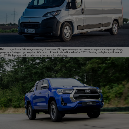
Hilux z wynikiem 842 zarejestrowanych aut oraz 29,5-procentowym udziałem w segmencie zajmuje drugą
pozycję w kategorii pick-upów. W czerwcu klienci odebrali z salonów 207 Hiluxów, co było wynikiem aż
o 127,5% lepszym niż w szóstym miesiącu roku ubiegłego.