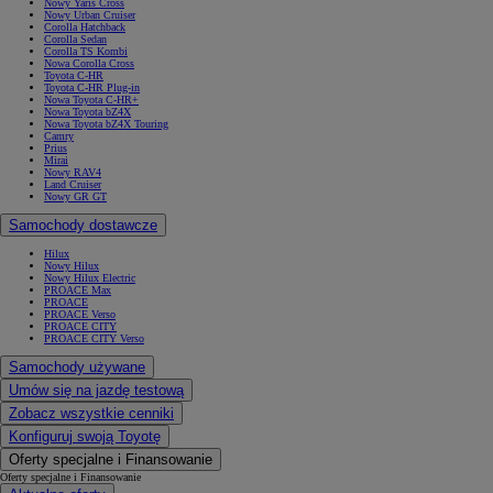
Nowy Yaris Cross
Nowy Urban Cruiser
Corolla Hatchback
Corolla Sedan
Corolla TS Kombi
Nowa Corolla Cross
Toyota C-HR
Toyota C-HR Plug-in
Nowa Toyota C-HR+
Nowa Toyota bZ4X
Nowa Toyota bZ4X Touring
Camry
Prius
Mirai
Nowy RAV4
Land Cruiser
Nowy GR GT
Samochody dostawcze
Hilux
Nowy Hilux
Nowy Hilux Electric
PROACE Max
PROACE
PROACE Verso
PROACE CITY
PROACE CITY Verso
Samochody używane
Umów się na jazdę testową
Zobacz wszystkie cenniki
Konfiguruj swoją Toyotę
Oferty specjalne i Finansowanie
Oferty specjalne i Finansowanie