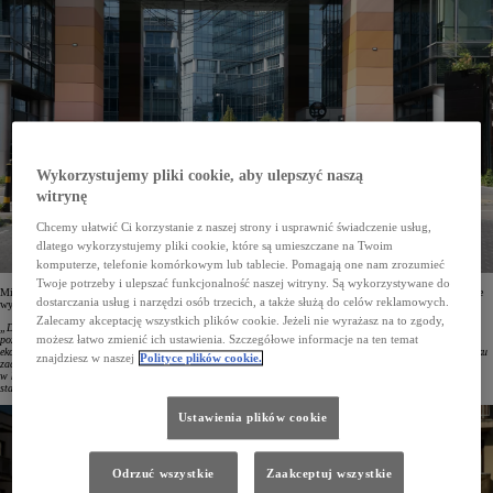
Wykorzystujemy pliki cookie, aby ulepszyć naszą
witrynę
Chcemy ułatwić Ci korzystanie z naszej strony i usprawnić świadczenie usług,
dlatego wykorzystujemy pliki cookie, które są umieszczane na Twoim
komputerze, telefonie komórkowym lub tablecie. Pomagają one nam zrozumieć
Twoje potrzeby i ulepszać funkcjonalność naszej witryny. Są wykorzystywane do
Mirosław Sochacki, Corporate Sales Senior Manager w Toyota Central Europe, podsumowując ubiegłoroczne
dostarczania usług i narzędzi osób trzecich, a także służą do celów reklamowych.
wyniki, podkreślił:
Zalecamy akceptację wszystkich plików cookie. Jeżeli nie wyrażasz na to zgody,
„Dzięki zaufaniu naszych klientów kolejny rok kończymy na pozycji lidera rynku flotowego, a Corolla
możesz łatwo zmienić ich ustawienia. Szczegółowe informacje na ten temat
pozostaje najczęstszym wyborem polskich firm. 2024 rok był czasem jeszcze lepszej i szerszej gamy
ekonomicznych, niskoemisyjnych i niezawodnych aut z piątą generacją hybrydy oraz hybryd plug-in. Na rynku
znajdziesz w naszej
Polityce plików cookie.
zadebiutowały nowe odsłony Land Cruisera oraz Camry, a PROACE MAX wzmocnił naszą obecność
w kategorii aut dostawczych. Nieustannie uważnie analizujemy otoczenie biznesowe i dokładamy wszelkich
starań, by oferować naszym partnerom rozwiązania dostosowane do potrzeb ich działalności”.
Ustawienia plików cookie
Odrzuć wszystkie
Zaakceptuj wszystkie