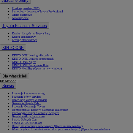
Aktualne oferty
Finał wyprzedaży 2025
Samochody dostawcze Toyota Professional
Oferta biznesowa
Auta używane
Toyota Financial Services
Kredyt niższych rat Toyota Easy
Kredyt standardowy
Leasing standardowy
KINTO ONE
KINTO ONE Leasing niższych rat
KINTO ONE Leasing konsumencki
KINTO ONE Najem
KINTO ONE Zarządzanie flotą
KINTO Mobility
(Opens in new window)
Dla właścicieli
Dla właścicieli
Serwis
Promocje i sezonowe usługi
Pozostałe oferty serwisu
Rezerwacja wizyty w serwisie
Gwarancja Toyota Relax
Pozostałe Gwarancje Toyoty
Ubezpieczenia i naprawy blacharsko-lakiernicze
Innowacyjne usługi dla Twojej wygody
Bezpłatne Akcje Serwisowe
Serwis Dobrych Cen
Serwis w ASO się opłaca
Dostęp do informacji serwisowych
(Opens in new window)
Wykaz wydanych zaświadczeń o odbytym szkoleniu (pdf)
(Opens in new window)