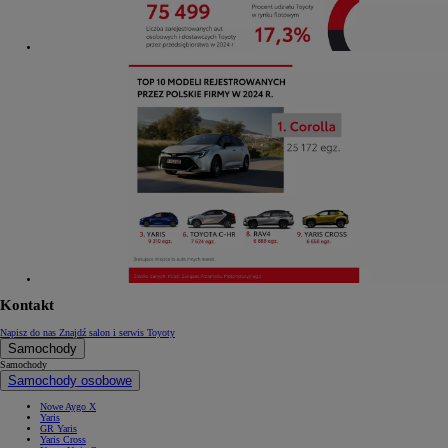
Kontakt
Napisz do nas
Znajdź salon i serwis Toyoty
Samochody
Samochody
Samochody osobowe
Nowe Aygo X
Yaris
GR Yaris
Yaris Cross