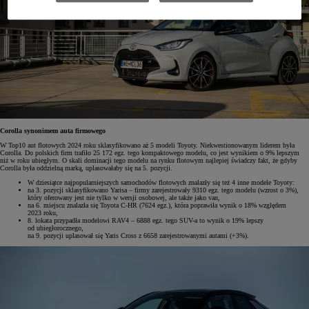
Corolla synonimem auta firmowego
W Top10 aut flotowych 2024 roku sklasyfikowano aż 5 modeli Toyoty. Niekwestionowanym liderem była
Corolla. Do polskich firm trafiło 25 172 egz. tego kompaktowego modelu, co jest wynikiem o 9% lepszym
niż w roku ubiegłym. O skali dominacji tego modelu na rynku flotowym najlepiej świadczy fakt, że gdyby
Corolla była oddzielną marką, uplasowałaby się na 5. pozycji.
W dziesiątce najpopularniejszych samochodów flotowych znalazły się też 4 inne modele Toyoty:
na 3. pozycji sklasyfikowano Yarisa – firmy zarejestrowały 9310 egz. tego modelu (wzrost o 3%),
który oferowany jest nie tylko w wersji osobowej, ale także jako van,
na 6. miejscu znalazła się Toyota C-HR (7624 egz.), która poprawiła wynik o 18% względem
2023 roku,
8. lokata przypadła modelowi RAV4 – 6888 egz. tego SUV-a to wynik o 19% lepszy
od ubiegłorocznego,
na 9. pozycji uplasował się Yaris Cross z 6658 zarejestrowanymi autami (+3%).