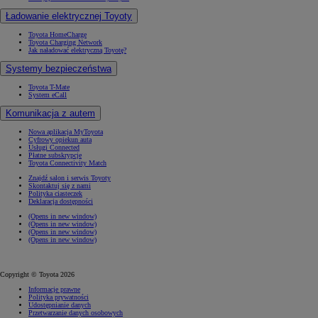
Ładowanie elektrycznej Toyoty
Toyota HomeCharge
Toyota Charging Network
Jak naładować elektryczną Toyotę?
Systemy bezpieczeństwa
Toyota T-Mate
System eCall
Komunikacja z autem
Nowa aplikacja MyToyota
Cyfrowy opiekun auta
Usługi Connected
Płatne subskrypcje
Toyota Connectivity Match
Znajdź salon i serwis Toyoty
Skontaktuj się z nami
Polityka ciasteczek
Deklaracja dostępności
(Opens in new window)
(Opens in new window)
(Opens in new window)
(Opens in new window)
Copyright © Toyota 2026
Informacje prawne
Polityka prywatności
Udostępnianie danych
Przetwarzanie danych osobowych