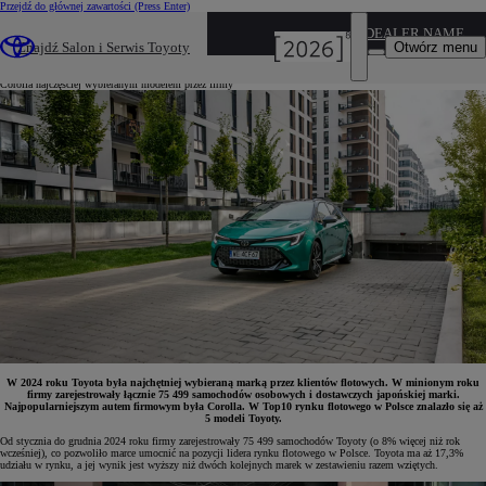
Przejdź do głównej zawartości
(Press Enter)
13 stycznia 2024
DEALER NAME
Toyota zdominowała rynek flotowy w 2024 roku
Otwórz menu
Znajdź Salon i Serwis Toyoty
Corolla najczęściej wybieranym modelem przez firmy
W 2024 roku Toyota była najchętniej wybieraną marką przez klientów flotowych. W minionym roku
firmy zarejestrowały łącznie 75 499 samochodów osobowych i dostawczych japońskiej marki.
Najpopularniejszym autem firmowym była Corolla. W Top10 rynku flotowego w Polsce znalazło się aż
5 modeli Toyoty.
Od stycznia do grudnia 2024 roku firmy zarejestrowały 75 499 samochodów Toyoty (o 8% więcej niż rok
wcześniej), co pozwoliło marce umocnić na pozycji lidera rynku flotowego w Polsce. Toyota ma aż 17,3%
udziału w rynku, a jej wynik jest wyższy niż dwóch kolejnych marek w zestawieniu razem wziętych.