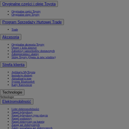
Oryginalne części i oleje Toyota
Oryginalne części Toyoty
Oryginalne oleje Toyoty
Program Sprzedaży Hurtowej Trade
Trade
Akcesoria
Oryginalne akcesoria Toyoty
Opony i koła zimowe
Zabudowy samochodów dostawczych
Zabezpieczenia i alarmy
Sklep Toyoty
(Opens in new window)
Strefa klienta
Aplikacja MyToyota
Instrukcje obsługi
Aktualizacja map
System Bluetooth®
Karty Ratownicze
Technologie
Technologie
Elektromobilność
Lider elektromobilności
Napęd hybrydowy
Napęd hybrydowy typu plug-in
Napęd wodorowy
Napęd elektryczny na baterię
Zasięg aut elektrycznych
Zalety posiadania aut elektrycznych