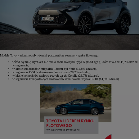
Modele Toyoty zdominowały również poszczególne segmenty rynku flotowego:
wśród najmniejszych aut nie miało sobie równych Aygo X (1684 egz.), które miało aż 44,2% udziału
w segmencie,
w klasie samochodów miejskich liderem był Yaris (31,8% udziału),
w segmencie B-SUV dominował Yaris Cross (20,2% udziału),
w klasie kompaktów czołową pozycję zajęła Corolla (29,7% udziału),
w segmencie kompaktowych crossoverów dominowała Toyota C-HR (14,5% udziału).