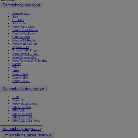
Samochody
Samochody osobowe
Nowe Aygo X
Yaris
GR Yaris
Yaris Cross
Nowy Yaris Cross
Nowy Urban Cruiser
Corolla Hatchback
Corolla Sedan
Corolla TS Kombi
Nowa Corolla Cross
Toyota C-HR
Toyota C-HR Plug-in
Nowa Toyota C-HR+
Nowa Toyota bZ4X
Nowa Toyota bZ4X Touring
Camry
Prius
Mirai
Nowy RAV4
Land Cruiser
Nowy GR GT
Samochody dostawcze
Hilux
Nowy Hilux
Nowy Hilux Electric
PROACE Max
PROACE
PROACE Verso
PROACE CITY
PROACE CITY Verso
Samochody używane
Umów się na jazdę testową