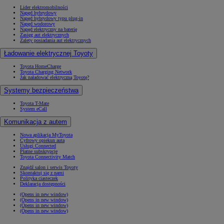
Lider elektromobilności
Napęd hybrydowy
Napęd hybrydowy typu plug-in
Napęd wodorowy
Napęd elektryczny na baterię
Zasięg aut elektrycznych
Zalety posiadania aut elektrycznych
Ładowanie elektrycznej Toyoty
Toyota HomeCharge
Toyota Charging Network
Jak naładować elektryczną Toyotę?
Systemy bezpieczeństwa
Toyota T-Mate
System eCall
Komunikacja z autem
Nowa aplikacja MyToyota
Cyfrowy opiekun auta
Usługi Connected
Płatne subskrypcje
Toyota Connectivity Match
Znajdź salon i serwis Toyoty
Skontaktuj się z nami
Polityka ciasteczek
Deklaracja dostępności
(Opens in new window)
(Opens in new window)
(Opens in new window)
(Opens in new window)