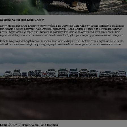
Najlepsze wzorce serii Land Cruiser
Nowy model zachowuje kluczowe cechy wyróżniające wszystkie Land Cruisery, łącząc solidność i praktyczne
rozwiązania z bardzo dobrymi właściwościami terenowymi. Land Cruiser FJ bazuje na konstrukcji ramowej
i został wyposażony w napęd 4x4. Niewielkie gabaryty nadwozia w połączeniu z dużym prześwitem mają
zapewniać dobrą zwrotność zarówno w miejskich warunkach, jak i podczas jazdy poza asfaltowymi drogami.
Projekt wnętrza podporządkowano funkcjonalności oraz wytrzymałości. Kabina została wyposażona w liczne
schowki i rozwiązania zwiększające wygodę użytkowania auta w trakcie podróży oraz aktywności w terenie.
Land Cruiser FJ inspiracją dla Land Hoppera