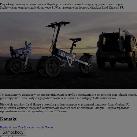
Przy okazji premiery nowego modelu Toyota przedstawiła również koncepcyjny pojazd Land Hopper.
Stylistyka projektu nawiązuje do nowego SUV-a i akcentuje outdoorowy charakter Land Cruisera FJ.
Ten kompaktowy elektryczny pojazd zaprojektowano z myślą o poruszaniu się po górskich oraz leśnych trasach,
poszerzając możliwości aktywnego podróżowania w miejscach niedostępnych dla samochodów.
Niewielkie rozmiary Land Hoppera pozwalają na jego transport w przestrzeni bagażowej Land Cruisera FJ,
dzięki czemu wyprawy mogą być kontynuowane również poza utwardzonymi drogami. Toyota zapowiada
wprowadzenie modelu do sprzedaży wiosną 2027 roku.
Kontakt
Napisz do nas
Znajdź salon i serwis Toyoty
Samochody