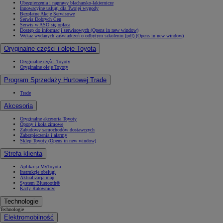
Ubezpieczenia i naprawy blacharsko-lakiernicze
Innowacyjne usługi dla Twojej wygody
Bezpłatne Akcje Serwisowe
Serwis Dobrych Cen
Serwis w ASO się opłaca
Dostęp do informacji serwisowych
(Opens in new window)
Wykaz wydanych zaświadczeń o odbytym szkoleniu (pdf)
(Opens in new window)
Oryginalne części i oleje Toyota
Oryginalne części Toyoty
Oryginalne oleje Toyoty
Program Sprzedaży Hurtowej Trade
Trade
Akcesoria
Oryginalne akcesoria Toyoty
Opony i koła zimowe
Zabudowy samochodów dostawczych
Zabezpieczenia i alarmy
Sklep Toyoty
(Opens in new window)
Strefa klienta
Aplikacja MyToyota
Instrukcje obsługi
Aktualizacja map
System Bluetooth®
Karty Ratownicze
Technologie
Technologie
Elektromobilność