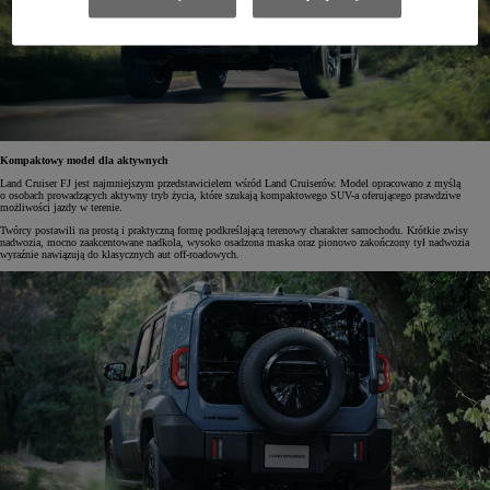
Kompaktowy model dla aktywnych
Land Cruiser FJ jest najmniejszym przedstawicielem wśród Land Cruiserów. Model opracowano z myślą
o osobach prowadzących aktywny tryb życia, które szukają kompaktowego SUV-a oferującego prawdziwe
możliwości jazdy w terenie.
Twórcy postawili na prostą i praktyczną formę podkreślającą terenowy charakter samochodu. Krótkie zwisy
nadwozia, mocno zaakcentowane nadkola, wysoko osadzona maska oraz pionowo zakończony tył nadwozia
wyraźnie nawiązują do klasycznych aut off-roadowych.