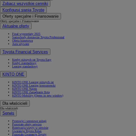
Zobacz wszystkie cenniki
Konfiguruj swoją Toyotę
Oferty specjalne i Finansowanie
Oferty specjalne i Finansowanie
Aktualne oferty
Finał wyprzedaży 2025
Samochody dostawcze Toyota Professional
Oferta biznesowa
Auta używane
Toyota Financial Services
Kredyt niższych rat Toyota Easy
Kredyt standardowy
Leasing standardowy
KINTO ONE
KINTO ONE Leasing niższych rat
KINTO ONE Leasing konsumencki
KINTO ONE Najem
KINTO ONE Zarządzanie flotą
KINTO Mobility
(Opens in new window)
Dla właścicieli
Dla właścicieli
Serwis
Promocje i sezonowe usługi
Pozostałe oferty serwisu
Rezerwacja wizyty w serwisie
Gwarancja Toyota Relax
Pozostałe Gwarancje Toyoty