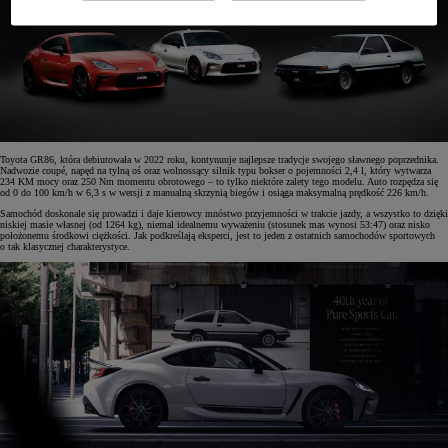
Toyota GR86, która debiutowała w 2022 roku, kontynuuje najlepsze tradycje swojego sławnego poprzednika.
Nadwozie coupé, napęd na tylną oś oraz wolnossący silnik typu bokser o pojemności 2,4 l, który wytwarza
234 KM mocy oraz 250 Nm momentu obrotowego – to tylko niektóre zalety tego modelu. Auto rozpędza się
od 0 do 100 km/h w 6,3 s w wersji z manualną skrzynią biegów i osiąga maksymalną prędkość 226 km/h.
Samochód doskonale się prowadzi i daje kierowcy mnóstwo przyjemności w trakcie jazdy, a wszystko to dzięki
niskiej masie własnej (od 1264 kg), niemal idealnemu wyważeniu (stosunek mas wynosi 53:47) oraz nisko
położonemu środkowi ciężkości. Jak podkreślają eksperci, jest to jeden z ostatnich samochodów sportowych
o tak klasycznej charakterystyce.