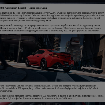
40th Anniversary Limited – wersja limitowana
Chcąc uczcić 40-lecie wprowadzenia na rynek Toyoty AE86, w Japonii zaprezentowano specjalną wersję Toyoty
GR86 40th Anniversary Limited. Odmiana ta swoim wyglądem nawiązuje do legendarnego poprzednika. Auto
można zamówić wyłącznie w kolorze czerwonym lub białym ze specjalnymi naklejkami bocznymi, co jest
bezpośrednim nawiązaniem do barw oryginalnej AE86.
Do przeszłości odwołują się też specjalne oznaczenia wyszyte na zagłówkach. Dodać do tego należy czarne
klamki i spojler, a także 18" felgi w metalicznym, szarym kolorze. Wentylowane hamulce tarczowe Brembo
z czerwonymi zaciskami skracają drogę hamowania, a amortyzatory SACHS (ZF) poprawiają prowadzenie.
40th Anniversary Limited to wersja limitowana AE86. Będzie ona dostępna tylko na rynku japońskim
w liczbie zaledwie 200 egzemplarzy. Klienci zainteresowani zakupem będą musieli najpierw wziąć udział
w losowaniu.
Cena pojazdu z manualna skrzynią biegów to 3,8 mln jenów, a za auto z automatyczną skrzynią biegów trzeba
zapłacić 3,9 mln jenów. Pierwsze auta dotrą do klientów w lutym 2024 roku.