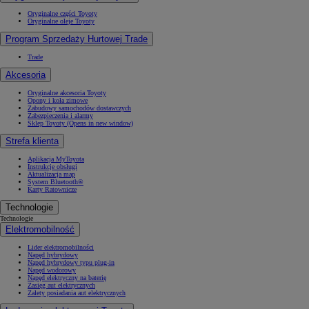
Oryginalne części Toyoty
Oryginalne oleje Toyoty
Program Sprzedaży Hurtowej Trade
Trade
Akcesoria
Oryginalne akcesoria Toyoty
Opony i koła zimowe
Zabudowy samochodów dostawczych
Zabezpieczenia i alarmy
Sklep Toyoty
(Opens in new window)
Strefa klienta
Aplikacja MyToyota
Instrukcje obsługi
Aktualizacja map
System Bluetooth®
Karty Ratownicze
Technologie
Technologie
Elektromobilność
Lider elektromobilności
Napęd hybrydowy
Napęd hybrydowy typu plug-in
Napęd wodorowy
Napęd elektryczny na baterię
Zasięg aut elektrycznych
Zalety posiadania aut elektrycznych