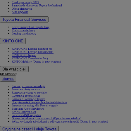
Finał wyprzedaży 2025
Samochody dostawcze Toyota Professional
Oferta biznesowa
Auta używane
Toyota Financial Services
Kredyt niższych rat Toyota Easy
Kredyt standardowy
Leasing standardowy
KINTO ONE
KINTO ONE Leasing niższych rat
KINTO ONE Leasing konsumencki
KINTO ONE Najem
KINTO ONE Zarządzanie flotą
KINTO Mobility
(Opens in new window)
Dla właścicieli
Dla właścicieli
Serwis
Promocje i sezonowe usługi
Pozostałe oferty serwisu
Rezerwacja wizyty w serwisie
Gwarancja Toyota Relax
Pozostałe Gwarancje Toyoty
Ubezpieczenia i naprawy blacharsko-lakiernicze
Innowacyjne usługi dla Twojej wygody
Bezpłatne Akcje Serwisowe
Serwis Dobrych Cen
Serwis w ASO się opłaca
Dostęp do informacji serwisowych
(Opens in new window)
Wykaz wydanych zaświadczeń o odbytym szkoleniu (pdf)
(Opens in new window)
Oryginalne części i oleje Toyota