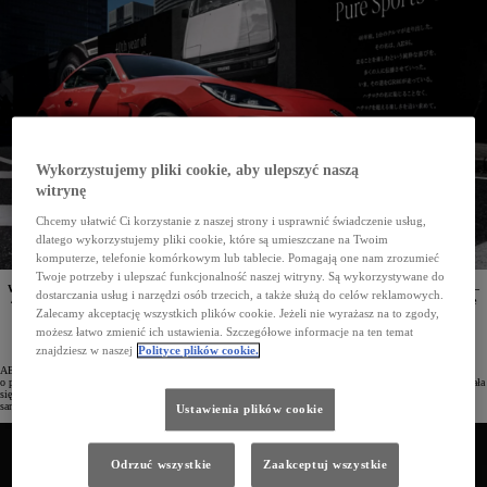
Wykorzystujemy pliki cookie, aby ulepszyć naszą
witrynę
Chcemy ułatwić Ci korzystanie z naszej strony i usprawnić świadczenie usług,
dlatego wykorzystujemy pliki cookie, które są umieszczane na Twoim
komputerze, telefonie komórkowym lub tablecie. Pomagają one nam zrozumieć
Twoje potrzeby i ulepszać funkcjonalność naszej witryny. Są wykorzystywane do
W ramach obchodów 40-lecie kultowego modelu AE86 Toyota przygotowała wersję specjalną GR86 –
dostarczania usług i narzędzi osób trzecich, a także służą do celów reklamowych.
40th Anniversary Limited. Auto swoim wyglądem nawiązuje do poprzednika, ma jednak ulepszone
hamulce i zawieszenie. Powstanie jedynie 200 egzemplarzy jubileuszowej Toyoty GR86, które będą
Zalecamy akceptację wszystkich plików cookie. Jeżeli nie wyrażasz na to zgody,
dostępne wyłącznie w Japonii.
możesz łatwo zmienić ich ustawienia. Szczegółowe informacje na ten temat
znajdziesz w naszej
Polityce plików cookie.
AE86 to kompaktowy model Toyoty produkowany w latach 1983–1987. Pojazd był napędzany silnikiem
o pojemności 1.6 litra o mocy 130 KM. Niska masa własna i napęd na tylną oś sprawiły, że Toyota AE86 stała
się obiektem kultu u miłośników driftu. Przez lata auto to stanowiło bazę do budowy wyczynowych
samochodów sportowych.
Ustawienia plików cookie
Odrzuć wszystkie
Zaakceptuj wszystkie