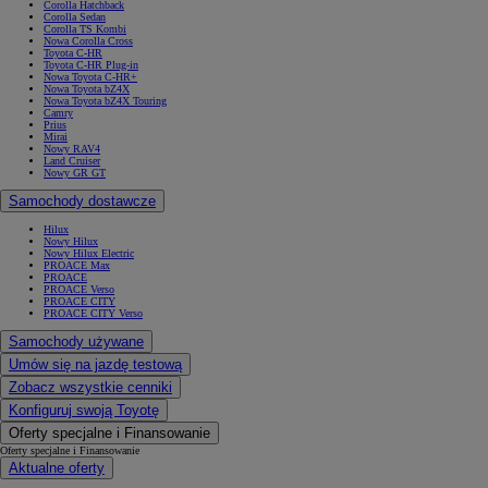
Corolla Hatchback
Corolla Sedan
Corolla TS Kombi
Nowa Corolla Cross
Toyota C-HR
Toyota C-HR Plug-in
Nowa Toyota C-HR+
Nowa Toyota bZ4X
Nowa Toyota bZ4X Touring
Camry
Prius
Mirai
Nowy RAV4
Land Cruiser
Nowy GR GT
Samochody dostawcze
Hilux
Nowy Hilux
Nowy Hilux Electric
PROACE Max
PROACE
PROACE Verso
PROACE CITY
PROACE CITY Verso
Samochody używane
Umów się na jazdę testową
Zobacz wszystkie cenniki
Konfiguruj swoją Toyotę
Oferty specjalne i Finansowanie
Oferty specjalne i Finansowanie
Aktualne oferty