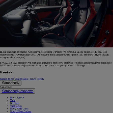
Hilux pozostaje najchętniej wybieranym pick-upem w Polsce. We wrześniu salony opuściło 146 egz. tego
niezawodnego i wytrzymałego auta. Od początku roku zarejestrowano łącznie 1163 Hiluxów (41,3% udziału
w segmencie pick-upów).
PROACE z 13,6-procentowym udziałem utrzymuje miejsce w czołówce w bardzo konkurencyjnym segmencie
MDV. We wrześniu zarejestrowano 91 egz. tego vana, a od początku roku – 755 egz.
Kontakt
Napisz do nas
Znajdź salon i serwis Toyoty
Samochody
Samochody
Samochody osobowe
Nowe Aygo X
Yaris
GR Yaris
Yaris Cross
Nowy Yaris Cross
Nowy Urban Cruiser