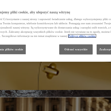
jemy pliki cookie, aby ulepszyć naszą witrynę
ć Ci korzystanie z naszej strony i usprawnić świadczenie usług, dlatego wykorzystujemy pliki co
na Twoim komputerze, telefonie komórkowym lub tablecie. Pomagają one nam zrozumieć Twoje 
cjonalność naszej witryny. Są wykorzystywane do dostarczania usług i narzędzi osób trzecich, a 
wych. Zalecamy akceptację wszystkich plików cookie. Jeżeli nie wyrażasz na to zgody, możesz 
a. Szczegółowe informacje na ten temat znajdziesz w naszej
Polityce plików cookie.
nia plików cookie
Odrzuć wszystkie
Zaakcept