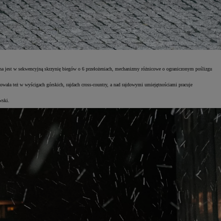
 jest w sekwencyjną skrzynię biegów o 6 przełożeniach, mechanizmy różnicowe o ograniczonym poślizgu
wała też w wyścigach górskich, rajdach cross-country, a nad rajdowymi umiejętnościami pracuje
ewski.