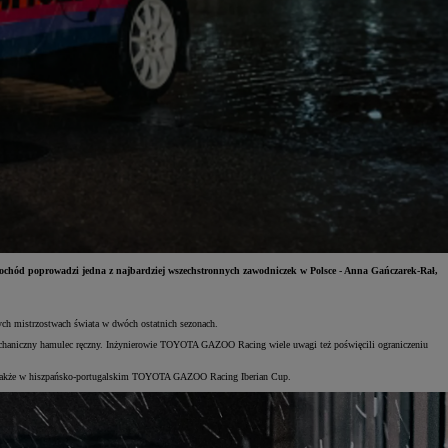
Świętujemy 35 lat Toyoty w Polsce
Toyot
Odkryj 35 wyjątkowych ofert
Skont
Umów się na jazdę testową
Znajd
mochód poprowadzi jedna z najbardziej wszechstronnych zawodniczek w Polsce - Anna Gańczarek-Rał,
ch mistrzostwach świata w dwóch ostatnich sezonach.
echaniczny hamulec ręczny. Inżynierowie TOYOTA GAZOO Racing wiele uwagi też poświęcili ograniczeniu
, a także w hiszpańsko-portugalskim TOYOTA GAZOO Racing Iberian Cup.