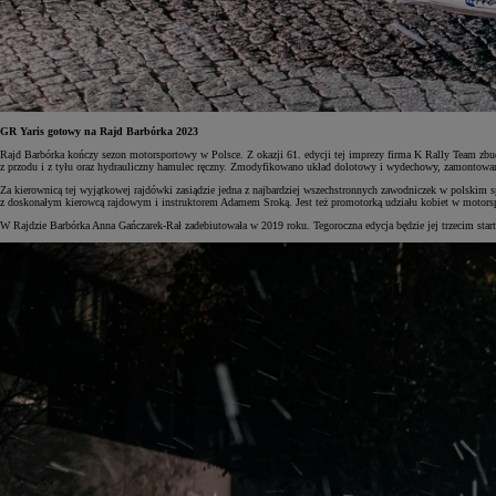
GR Yaris gotowy na Rajd Barbórka 2023
Rajd Barbórka kończy sezon motorsportowy w Polsce. Z okazji 61. edycji tej imprezy firma K Rally Team 
z przodu i z tyłu oraz hydrauliczny hamulec ręczny. Zmodyfikowano układ dolotowy i wydechowy, zamontowan
Za kierownicą tej wyjątkowej rajdówki zasiądzie jedna z najbardziej wszechstronnych zawodniczek w polskim 
z doskonałym kierowcą rajdowym i instruktorem Adamem Sroką. Jest też promotorką udziału kobiet w motorspo
W Rajdzie Barbórka Anna Gańczarek-Rał zadebiutowała w 2019 roku. Tegoroczna edycja będzie jej trzecim star