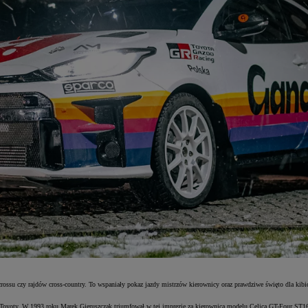
ycrossu czy rajdów cross-country. To wspaniały pokaz jazdy mistrzów kierownicy oraz prawdziwe święto dla 
e Toyoty. W 1993 roku Marek Gieruszczak triumfował w tej imprezie za kierownicą modelu Celica GT-Four ST1