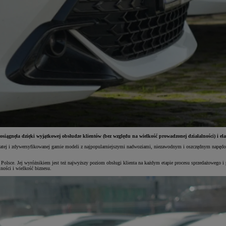
 tę osiągnęła dzięki wyjątkowej obsłudze klientów (bez względu na wielkość prowadzonej działalności)
bogatej i zdywersyfikowanej gamie modeli z najpopularniejszymi nadwoziami, niezawodnym i oszczędnym napęd
w Polsce. Jej wyróżnikiem jest też najwyższy poziom obsługi klienta na każdym etapie procesu sprzedażowego
ności i wielkość biznesu.