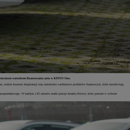
Świętujemy 35 lat Toyoty w Polsce
Toyot
Odkryj 35 wyjątkowych ofert
Skont
Umów się na jazdę testową
Znajd
 i elastycznym warunkom finansowania auta w KINTO One.
om, niskim kosztom eksploatacji oraz szerokiemu wachlarzowi produktów finansowych, które umożliwiają
 i posprzedażowego. W każdym z 82 salonów marki pracuje doradca flotowy, który pomoże w wyborze