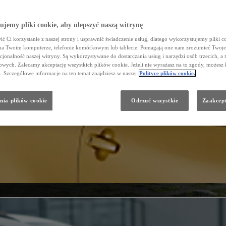
jemy pliki cookie, aby ulepszyć naszą witrynę
ć Ci korzystanie z naszej strony i usprawnić świadczenie usług, dlatego wykorzystujemy pliki co
na Twoim komputerze, telefonie komórkowym lub tablecie. Pomagają one nam zrozumieć Twoje 
cjonalność naszej witryny. Są wykorzystywane do dostarczania usług i narzędzi osób trzecich, a 
wych. Zalecamy akceptację wszystkich plików cookie. Jeżeli nie wyrażasz na to zgody, możesz 
a. Szczegółowe informacje na ten temat znajdziesz w naszej
Polityce plików cookie.
nia plików cookie
Odrzuć wszystkie
Zaakcept