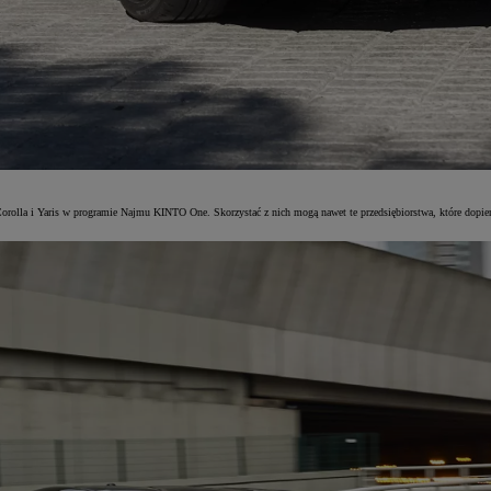
Corolla i Yaris w programie Najmu KINTO One. Skorzystać z nich mogą nawet te przedsiębiorstwa, które dopie