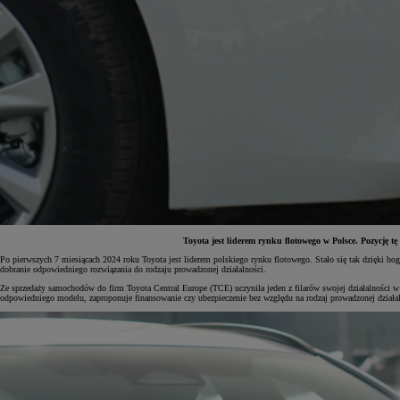
Toyota jest liderem rynku flotowego w Polsce. Pozycję
Po pierwszych 7 miesiącach 2024 roku Toyota jest liderem polskiego rynku flotowego. Stało się tak dzięki 
dobranie odpowiedniego rozwiązania do rodzaju prowadzonej działalności.
Od
81 900 zł
Ze sprzedaży samochodów do firm Toyota Central Europe (TCE) uczyniła jeden z filarów swojej działalności 
odpowiedniego modelu, zaproponuje finansowanie czy ubezpieczenie bez względu na rodzaj prowadzonej działal
Yaris Cross
HYBRID