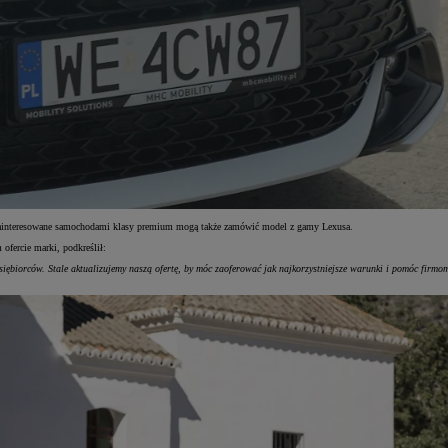
rmy zainteresowane samochodami klasy premium mogą także zamówić model z gamy Lexusa.
ofercie marki, podkreślił:
iębiorców. Stale aktualizujemy naszą ofertę, by móc zaoferować jak najkorzystniejsze warunki i pomóc firmom