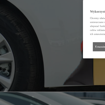
Wykorzystu
Chcemy ułatwi
umieszczane 
ulepszać funk
celów reklamo
ich ustawieni
Ustawie