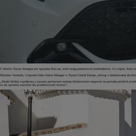
U dilerów Toyoty dostępna jest specjalna flota aut, które mogą przetestować przedsiębiorcy. Co więcej, fi
Mirosław Sochacki, Corporate Sales Senior Manager w Toyota Central Europe, mówiąc o dedykowanej dla firm 
„Dzięki bliskiej współpracy z naszymi partnerami możemy błyskawicznie reagować na potrzeby polskich przeds
co ma ogromne znaczenie dla przedstawicieli biznesu”.