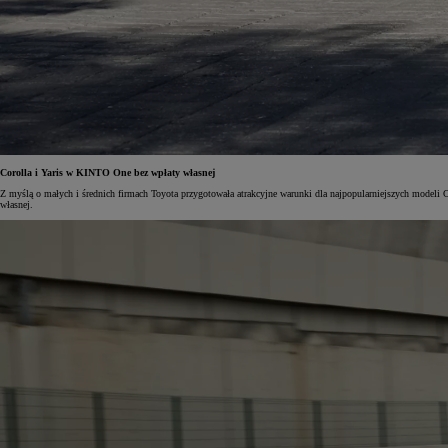
Od
105 300 zł
Corolla Hatchback
HYBRID
Corolla i Yaris w KINTO One bez wpłaty własnej
Z myślą o małych i średnich firmach Toyota przygotowała atrakcyjne warunki dla najpopularniejszych modeli 
własnej.