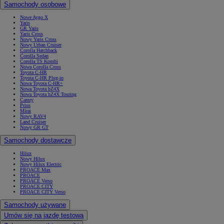
Samochody osobowe
Nowe Aygo X
Yaris
GR Yaris
Yaris Cross
Nowy Yaris Cross
Nowy Urban Cruiser
Corolla Hatchback
Corolla Sedan
Corolla TS Kombi
Nowa Corolla Cross
Toyota C-HR
Toyota C-HR Plug-in
Nowa Toyota C-HR+
Nowa Toyota bZ4X
Nowa Toyota bZ4X Touring
Camry
Prius
Mirai
Nowy RAV4
Land Cruiser
Nowy GR GT
Samochody dostawcze
Hilux
Nowy Hilux
Nowy Hilux Electric
PROACE Max
PROACE
PROACE Verso
PROACE CITY
PROACE CITY Verso
Samochody używane
Umów się na jazdę testową