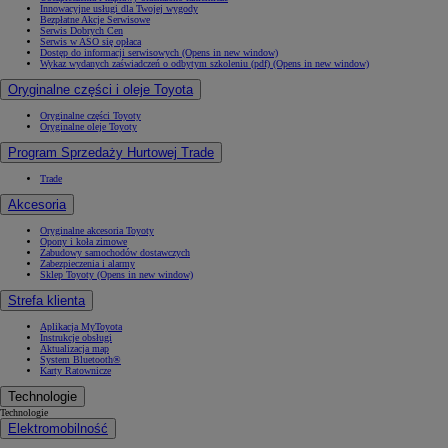
Innowacyjne usługi dla Twojej wygody
Bezpłatne Akcje Serwisowe
Serwis Dobrych Cen
Serwis w ASO się opłaca
Dostęp do informacji serwisowych
(Opens in new window)
Wykaz wydanych zaświadczeń o odbytym szkoleniu (pdf)
(Opens in new window)
Oryginalne części i oleje Toyota
Oryginalne części Toyoty
Oryginalne oleje Toyoty
Program Sprzedaży Hurtowej Trade
Trade
Akcesoria
Oryginalne akcesoria Toyoty
Opony i koła zimowe
Zabudowy samochodów dostawczych
Zabezpieczenia i alarmy
Sklep Toyoty
(Opens in new window)
Strefa klienta
Aplikacja MyToyota
Instrukcje obsługi
Aktualizacja map
System Bluetooth®
Karty Ratownicze
Technologie
Technologie
Elektromobilność