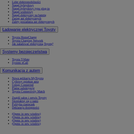
Lider elektromobilności
Napęd hybrydowy
Napęd hybrydowy typu plug-in
Napęd wodorowy
Napęd elektryczny na baterię
Zasięg aut elektrycznych
Zalety posiadania aut elektrycznych
Ładowanie elektrycznej Toyoty
Toyota HomeCharge
Toyota Charging Network
Jak naładować elektryczną Toyotę?
Systemy bezpieczeństwa
Toyota T-Mate
System eCall
Komunikacja z autem
Nowa aplikacja MyToyota
Cyfrowy opiekun auta
Usługi Connected
Płatne subskrypcje
Toyota Connectivity Match
Znajdź salon i serwis Toyoty
Skontaktuj się z nami
Polityka ciasteczek
Deklaracja dostępności
(Opens in new window)
(Opens in new window)
(Opens in new window)
(Opens in new window)