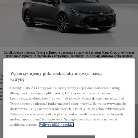
Corolla będzie pierwszą Toyotą w Europie dostępną z matowym lakierem Matte Grey, a jej wnętrze
zyska nowe tapicerki z materiałów z recyklingu. Te zmiany uzupełniają kluczowe cechy modelu
zapewniające modelowi silną pozycję w Europie – wydajne hybrydy, niezawodność i codzienny
komfort,. Wersje Hatchback i TS Kombi powstają w Wielkiej Brytanii, a Sedan w Turcji.
Wykorzystujemy pliki cookie, aby ulepszyć naszą
Toyota Corolla od lat odgrywa kluczową rolę w europejskiej ofercie marki, wyznaczając standardy dla
witrynę
samochodów tworzonych na tutejszy rynek. To również globalny bestseller – na przestrzeni 12 generacji
sprzedano już ponad 50 milionów egzemplarzy, czyniąc ten model najchętniej wybieranym autem świata.
Chcemy ułatwić Ci korzystanie z naszej strony i usprawnić świadczenie usług,
W Polsce ten kompakt nieprzerwanie zajmuje pierwsze miejsce sprzedaży od 2021 roku, zdobywając uznanie
zarówno kierowców prywatnych, jak i flotowych. Corolla znana jest z wysokiej jakości wykonania,
dlatego wykorzystujemy pliki cookie, które są umieszczane na Twoim
długowieczności i niezawodności, a także z dynamicznych, oszczędnych napędów hybrydowych oraz
komputerze, telefonie komórkowym lub tablecie. Pomagają one nam zrozumieć
wszechstronności, która sprawdza się w codziennym użytkowaniu.
Twoje potrzeby i ulepszać funkcjonalność naszej witryny. Są wykorzystywane do
dostarczania usług i narzędzi osób trzecich, a także służą do celów reklamowych.
Zalecamy akceptację wszystkich plików cookie. Jeżeli nie wyrażasz na to zgody,
możesz łatwo zmienić ich ustawienia. Szczegółowe informacje na ten temat
znajdziesz w naszej
Polityce plików cookie.