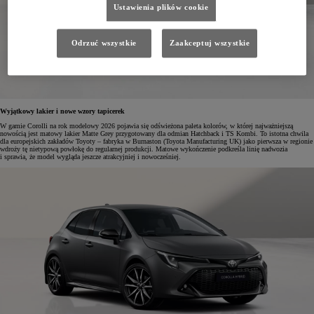
Ustawienia plików cookie
Odrzuć wszystkie
Zaakceptuj wszystkie
Wyjątkowy lakier i nowe wzory tapicerek
W gamie Corolli na rok modelowy 2026 pojawia się odświeżona paleta kolorów, w której najważniejszą
nowością jest matowy lakier Matte Grey przygotowany dla odmian Hatchback i TS Kombi. To istotna chwila
dla europejskich zakładów Toyoty – fabryka w Burnaston (Toyota Manufacturing UK) jako pierwsza w regionie
wdroży tę nietypową powłokę do regularnej produkcji. Matowe wykończenie podkreśla linię nadwozia
i sprawia, że model wygląda jeszcze atrakcyjniej i nowocześniej.