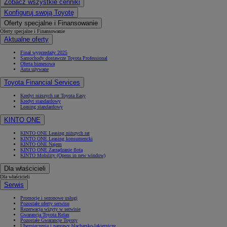
Zobacz wszystkie cenniki
Konfiguruj swoją Toyotę
Oferty specjalne i Finansowanie
Oferty specjalne i Finansowanie
Aktualne oferty
Finał wyprzedaży 2025
Samochody dostawcze Toyota Professional
Oferta biznesowa
Auta używane
Toyota Financial Services
Kredyt niższych rat Toyota Easy
Kredyt standardowy
Leasing standardowy
KINTO ONE
KINTO ONE Leasing niższych rat
KINTO ONE Leasing konsumencki
KINTO ONE Najem
KINTO ONE Zarządzanie flotą
KINTO Mobility
(Opens in new window)
Dla właścicieli
Dla właścicieli
Serwis
Promocje i sezonowe usługi
Pozostałe oferty serwisu
Rezerwacja wizyty w serwisie
Gwarancja Toyota Relax
Pozostałe Gwarancje Toyoty
Ubezpieczenia i naprawy blacharsko-lakiernicze