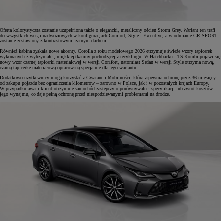
Oferta kolorystyczna zostanie uzupełniona także o elegancki, metaliczny odcień Storm Grey. Wariant ten trafi
do wszystkich wersji nadwoziowych w konfiguracjach Comfort, Style i Executive, a w odmianie GR SPORT
zostanie zestawiony z kontrastowym czarnym dachem.
Również kabina zyskała nowe akcenty. Corolla z roku modelowego 2026 otrzymuje świeże wzory tapicerek
wykonanych z wytrzymałej, miękkiej tkaniny pochodzącej z recyklingu. W Hatchbacku i TS Kombi pojawi się
nowy wzór czarnej tapicerki materiałowej w wersji Comfort, natomiast Sedan w wersji Style otrzyma nową,
czarną tapicerkę materiałową opracowaną specjalnie dla tego wariantu.
Dodatkowo użytkownicy mogą korzystać z Gwarancji Mobilności, która zapewnia ochronę przez 36 miesięcy
od zakupu pojazdu bez ograniczenia kilometrów – zarówno w Polsce, jak i w pozostałych krajach Europy.
W przypadku awarii klient otrzymuje samochód zastępczy o porównywalnej specyfikacji lub zwrot kosztów
jego wynajmu, co daje pełną ochronę przed niespodziewanymi problemami na drodze.