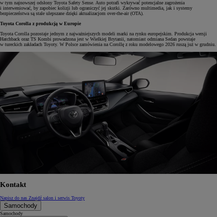
w tym najnowszej odsłony Toyota Safety Sense. Auto potrafi wykrywać potencjalne zagrożenia
i interweniować, by zapobiec kolizji lub ograniczyć jej skutki. Zarówno multimedia, jak i systemy
bezpieczeństwa są stale ulepszane dzięki aktualizacjom over-the-air (OTA).
Toyota Corolla z produkcją w Europie
Toyota Corolla pozostaje jednym z najważniejszych modeli marki na rynku europejskim. Produkcja wersji
Hatchback oraz TS Kombi prowadzona jest w Wielkiej Brytanii, natomiast odmiana Sedan powstaje
w tureckich zakładach Toyoty. W Polsce zamówienia na Corollę z roku modelowego 2026 ruszą już w grudniu.
Kontakt
Napisz do nas
Znajdź salon i serwis Toyoty
Samochody
Samochody