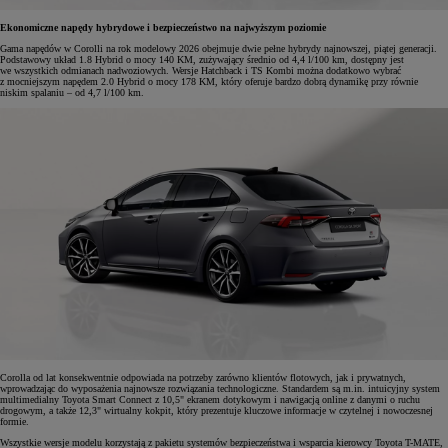
Ekonomiczne napędy hybrydowe i bezpieczeństwo na najwyższym poziomie
Gama napędów w Corolli na rok modelowy 2026 obejmuje dwie pełne hybrydy najnowszej, piątej generacji.
Podstawowy układ 1.8 Hybrid o mocy 140 KM, zużywający średnio od 4,4 l/100 km, dostępny jest
we wszystkich odmianach nadwoziowych. Wersje Hatchback i TS Kombi można dodatkowo wybrać
z mocniejszym napędem 2.0 Hybrid o mocy 178 KM, który oferuje bardzo dobrą dynamikę przy równie
niskim spalaniu – od 4,7 l/100 km.
Corolla od lat konsekwentnie odpowiada na potrzeby zarówno klientów flotowych, jak i prywatnych,
wprowadzając do wyposażenia najnowsze rozwiązania technologiczne. Standardem są m.in. intuicyjny system
multimedialny Toyota Smart Connect z 10,5" ekranem dotykowym i nawigacją online z danymi o ruchu
drogowym, a także 12,3" wirtualny kokpit, który prezentuje kluczowe informacje w czytelnej i nowoczesnej
formie.
Wszystkie wersje modelu korzystają z pakietu systemów bezpieczeństwa i wsparcia kierowcy Toyota T-MATE,