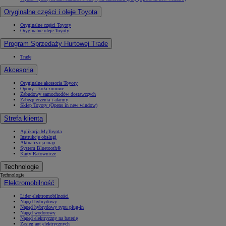
Oryginalne części i oleje Toyota
Oryginalne części Toyoty
Oryginalne oleje Toyoty
Program Sprzedaży Hurtowej Trade
Trade
Akcesoria
Oryginalne akcesoria Toyoty
Opony i koła zimowe
Zabudowy samochodów dostawczych
Zabezpieczenia i alarmy
Sklep Toyoty
(Opens in new window)
Strefa klienta
Aplikacja MyToyota
Instrukcje obsługi
Aktualizacja map
System Bluetooth®
Karty Ratownicze
Technologie
Technologie
Elektromobilność
Lider elektromobilności
Napęd hybrydowy
Napęd hybrydowy typu plug-in
Napęd wodorowy
Napęd elektryczny na baterię
Zasięg aut elektrycznych