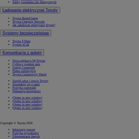
Zalety posiadania aut elektrycznych
Ładowanie elektrycznej Toyoty
Toyota HomeCharge
Toyota Charging Network
Jak naładować elektryczną Toyotę?
Systemy bezpieczeństwa
Toyota T-Mate
System eCall
Komunikacja z autem
Nowa aplikacja MyToyota
Cyfrowy opiekun auta
Usługi Connected
Płatne subskrypcje
Toyota Connectivity Match
Znajdź salon i serwis Toyoty
Skontaktuj się z nami
Polityka ciasteczek
Deklaracja dostępności
(Opens in new window)
(Opens in new window)
(Opens in new window)
(Opens in new window)
Copyright © Toyota 2026
Informacje prawne
Polityka prywatności
Udostępnianie danych