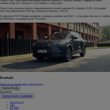
Corolla Cross, której najnowszą odsłonę można już zamawiać w polskich salonach, osiągnęła do końca
września wynik 4571 rejestracji i 5,4% udziału w swojej klasie.
Toyota Camry pozostaje jednym z najpopularniejszych modeli segmentu D z udziałem 11,9%. Od początku
2025 roku zarejestrowano 2584 egz. hybrydowej limuzyny (+4% r/r).
W segmencie D SUV drugim najchętniej wybieranym modelem jest RAV4 – od początku roku auto to wybrało
6726 klientów, co przekłada się na 7% udziału.
Kontakt
Napisz do nas
Znajdź salon i serwis Toyoty
Samochody
Samochody
Samochody osobowe
Nowe Aygo X
Yaris
GR Yaris