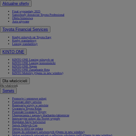
Aktualne oferty
Finał wyprzedaży 2025
Samochody dostawcze Toyota Professional
Oferta biznesowa
Auta używane
Toyota Financial Services
Kredyt niższych rat Toyota Easy
Kredyt standardowy
Leasing standardowy
KINTO ONE
KINTO ONE Leasing niższych rat
KINTO ONE Leasing konsumencki
KINTO ONE Najem
KINTO ONE Zarządzanie flotą
KINTO Mobility
(Opens in new window)
Dla właścicieli
Dla właścicieli
Serwis
Promocje i sezonowe usługi
Pozostałe oferty serwisu
Rezerwacja wizyty w serwisie
Gwarancja Toyota Relax
Pozostałe Gwarancje Toyoty
Ubezpieczenia i naprawy blacharsko-lakiernicze
Innowacyjne usługi dla Twojej wygody
Bezpłatne Akcje Serwisowe
Serwis Dobrych Cen
Serwis w ASO się opłaca
Dostęp do informacji serwisowych
(Opens in new window)
Wykaz wydanych zaświadczeń o odbytym szkoleniu (pdf)
(Opens in new window)