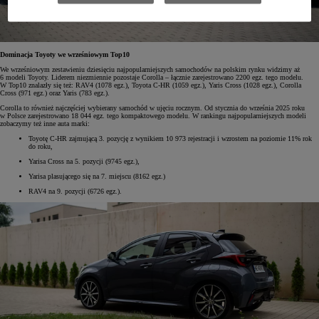
Dominacja Toyoty we wrześniowym Top10
We wrześniowym zestawieniu dziesięciu najpopularniejszych samochodów na polskim rynku widzimy aż
6 modeli Toyoty. Liderem niezmiennie pozostaje Corolla – łącznie zarejestrowano 2200 egz. tego modelu.
W Top10 znalazły się też: RAV4 (1078 egz.), Toyota C-HR (1059 egz.), Yaris Cross (1028 egz.), Corolla
Cross (971 egz.) oraz Yaris (783 egz.).
Corolla to również najczęściej wybierany samochód w ujęciu rocznym. Od stycznia do września 2025 roku
w Polsce zarejestrowano 18 044 egz. tego kompaktowego modelu. W rankingu najpopularniejszych modeli
zobaczymy też inne auta marki:
Toyotę C-HR zajmującą 3. pozycję z wynikiem 10 973 rejestracji i wzrostem na poziomie 11% rok
do roku,
Yarisa Cross na 5. pozycji (9745 egz.),
Yarisa plasującego się na 7. miejscu (8162 egz.)
RAV4 na 9. pozycji (6726 egz.).