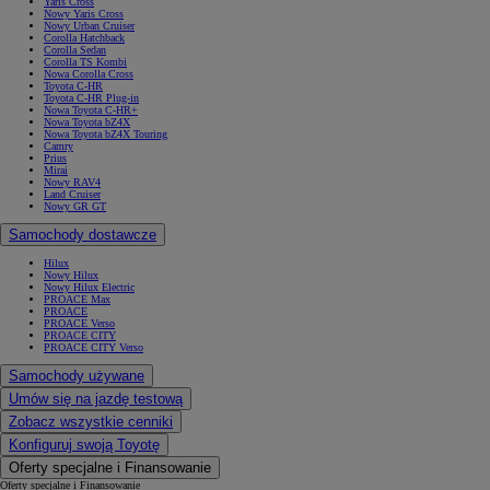
Yaris Cross
Nowy Yaris Cross
Nowy Urban Cruiser
Corolla Hatchback
Corolla Sedan
Corolla TS Kombi
Nowa Corolla Cross
Toyota C-HR
Toyota C-HR Plug-in
Nowa Toyota C-HR+
Nowa Toyota bZ4X
Nowa Toyota bZ4X Touring
Camry
Prius
Mirai
Nowy RAV4
Land Cruiser
Nowy GR GT
Samochody dostawcze
Hilux
Nowy Hilux
Nowy Hilux Electric
PROACE Max
PROACE
PROACE Verso
PROACE CITY
PROACE CITY Verso
Samochody używane
Umów się na jazdę testową
Zobacz wszystkie cenniki
Konfiguruj swoją Toyotę
Oferty specjalne i Finansowanie
Oferty specjalne i Finansowanie