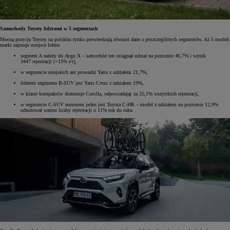
Samochody Toyoty liderami w 5 segmentach
Mocną pozycję Toyoty na polskim rynku potwierdzają również dane z poszczególnych segmentów. Aż 5 modeli
marki zajmuje miejsce lidera:
segment A należy do Aygo X – samochód ten osiągnął udział na poziomie 46,7% i wynik
3447 rejestracji (+15% r/r),
w segmencie miejskich aut prowadzi Yaris z udziałem 21,7%,
liderem segmentu B-SUV jest Yaris Cross z udziałem 19%,
w klasie kompaktów dominuje Corolla, odpowiadając za 25,1% wszystkich rejestracji,
w segmencie C-SUV numerem jeden jest Toyota C-HR – model z udziałem na poziomie 12,9%
odnotował wzrost liczby rejestracji o 11% rok do roku.