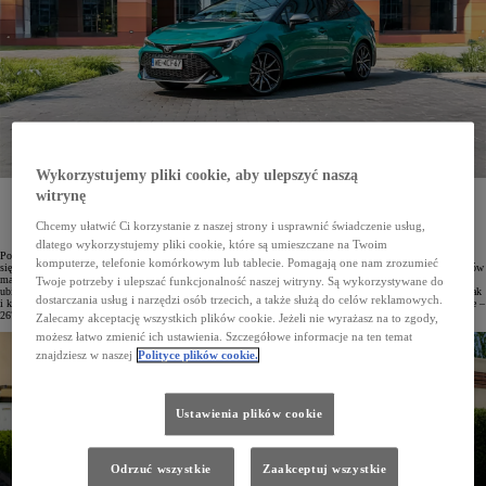
Wykorzystujemy pliki cookie, aby ulepszyć naszą
witrynę
Od początku roku do września w Polsce zarejestrowano łącznie 77 146 osobowych i dostawczych
samochodów Toyoty. Japońska marka utrzymuje pozycję lidera polskiego rynku motoryzacyjnego
z udziałem wynoszącym 16,2%. Najchętniej kupowanym modelem marki w Polsce jest Corolla,
Chcemy ułatwić Ci korzystanie z naszej strony i usprawnić świadczenie usług,
a w Top10 najczęściej rejestrowanych aut we wrześniu znalazło się aż 6 modeli Toyoty.
dlatego wykorzystujemy pliki cookie, które są umieszczane na Twoim
Po III kwartałach 2025 roku Toyota utrzymuje pozycję lidera polskiego rynku motoryzacyjnego z udziałem
komputerze, telefonie komórkowym lub tablecie. Pomagają one nam zrozumieć
sięgającym 16,2%. Od stycznia do września łącznie zarejestrowano 77 146 osobowych i dostawczych pojazdów
marki, 9182 – tylko we wrześniu, co stanowi wzrost o 15% w porównaniu z analogicznym miesiącem roku
Twoje potrzeby i ulepszać funkcjonalność naszej witryny. Są wykorzystywane do
ubiegłego. W dziewiątym miesiącu bieżącego roku Toyoty były najczęściej wybierane zarówno przez firmy, jak
dostarczania usług i narzędzi osób trzecich, a także służą do celów reklamowych.
i klientów indywidualnych. Przedsiębiorstwa zarejestrowały we wrześniu 6505 aut (+20%), a osoby prywatne –
2677 samochodów.
Zalecamy akceptację wszystkich plików cookie. Jeżeli nie wyrażasz na to zgody,
możesz łatwo zmienić ich ustawienia. Szczegółowe informacje na ten temat
znajdziesz w naszej
Polityce plików cookie.
Ustawienia plików cookie
Odrzuć wszystkie
Zaakceptuj wszystkie