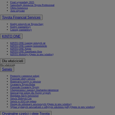
Finał wyprzedaży 2025
Samochody dostawcze Toyota Professional
Oferta biznesowa
Auta używane
Toyota Financial Services
Kredyt niższych rat Toyota Easy
Kredyt standardowy
Leasing standardowy
KINTO ONE
KINTO ONE Leasing niższych rat
KINTO ONE Leasing konsumencki
KINTO ONE Najem
KINTO ONE Zarządzanie flotą
KINTO Mobility
(Opens in new window)
Dla właścicieli
Dla właścicieli
Serwis
Promocje i sezonowe usługi
Pozostałe oferty serwisu
Rezerwacja wizyty w serwisie
Gwarancja Toyota Relax
Pozostałe Gwarancje Toyoty
Ubezpieczenia i naprawy blacharsko-lakiernicze
Innowacyjne usługi dla Twojej wygody
Bezpłatne Akcje Serwisowe
Serwis Dobrych Cen
Serwis w ASO się opłaca
Dostęp do informacji serwisowych
(Opens in new window)
Wykaz wydanych zaświadczeń o odbytym szkoleniu (pdf)
(Opens in new window)
Oryginalne części i oleje Toyota