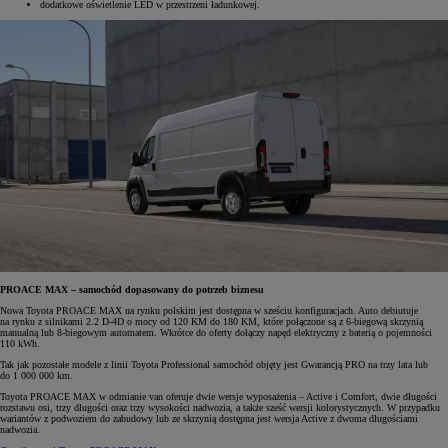
dodatkowe oświetlenie LED w przestrzeni ładunkowej.
PROACE MAX – samochód dopasowany do potrzeb biznesu
Nowa Toyota PROACE MAX na rynku polskim jest dostępna w sześciu konfiguracjach. Auto debiutuje
na rynku z silnikami 2.2 D-4D o mocy od 120 KM do 180 KM, które połączone są z 6-biegową skrzynią
manualną lub 8-biegowym automatem. Wkrótce do oferty dołączy napęd elektryczny z baterią o pojemności
110 kWh.
Tak jak pozostałe modele z linii Toyota Professional samochód objęty jest Gwarancją PRO na trzy lata lub
do 1 000 000 km.
Toyota PROACE MAX w odmianie van oferuje dwie wersje wyposażenia – Active i Comfort, dwie długości
rozstawu osi, trzy długości oraz trzy wysokości nadwozia, a także sześć wersji kolorystycznych. W przypadku
wariantów z podwoziem do zabudowy lub ze skrzynią dostępna jest wersja Active z dwoma długościami
nadwozia.