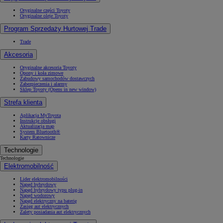
Oryginalne części Toyoty
Oryginalne oleje Toyoty
Program Sprzedaży Hurtowej Trade
Trade
Akcesoria
Oryginalne akcesoria Toyoty
Opony i koła zimowe
Zabudowy samochodów dostawczych
Zabezpieczenia i alarmy
Sklep Toyoty
(Opens in new window)
Strefa klienta
Aplikacja MyToyota
Instrukcje obsługi
Aktualizacja map
System Bluetooth®
Karty Ratownicze
Technologie
Technologie
Elektromobilność
Lider elektromobilności
Napęd hybrydowy
Napęd hybrydowy typu plug-in
Napęd wodorowy
Napęd elektryczny na baterię
Zasięg aut elektrycznych
Zalety posiadania aut elektrycznych