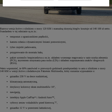
Bazowa wersja Active z silnikiem o mocy 120 KM i manualną skrzynią biegów kosztuje od 140 100 zł netto.
Standardem w tej odmianie są m.in.:
tempomat z ogranicznikiem prędkości,
kamera cofania z dynamicznymi liniami pomocniczymi,
tylne czujniki parkowania,
przygotowanie do montażu haka,
pakiet systemów bezpieczeństwa z m.in. układem wczesnego reagowania w razie ryzyka zderzenia
(PCS), asystentem utrzymania pasa ruchu (LTA) i układem rozpoznawania znaków drogowych
(RSA).
Warto wspomnieć, że 60% zamówień w pierwszych godzinach przedsprzedaży to auta z silnikiem o mocy
140 KM w wersji Active z dodatkowym Pakietem Multimedia, który rozszerza wyposażenie o:
gniazdko 230 V na desce rozdzielczej,
klimatyzację automatyczną,
dotykowy kolorowy ekran multimediów 10",
nawigację,
interfejsy Apple CarPlay* i Android Auto™,
cyfrowy zestaw wskaźników przed kierowcą 7",
gniazdko 12 V w przestrzeni ładunkowej,