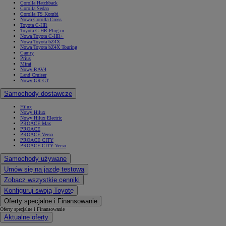
Corolla Hatchback
Corolla Sedan
Corolla TS Kombi
Nowa Corolla Cross
Toyota C-HR
Toyota C-HR Plug-in
Nowa Toyota C-HR+
Nowa Toyota bZ4X
Nowa Toyota bZ4X Touring
Camry
Prius
Mirai
Nowy RAV4
Land Cruiser
Nowy GR GT
Samochody dostawcze
Hilux
Nowy Hilux
Nowy Hilux Electric
PROACE Max
PROACE
PROACE Verso
PROACE CITY
PROACE CITY Verso
Samochody używane
Umów się na jazdę testową
Zobacz wszystkie cenniki
Konfiguruj swoją Toyotę
Oferty specjalne i Finansowanie
Oferty specjalne i Finansowanie
Aktualne oferty