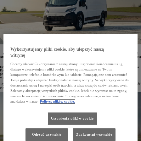
Wykorzystujemy pliki cookie, aby ulepszyć naszą
Trwa przedsprzedaż nowej Toyoty PROACE MAX, największego samochodu dostawczego w ofercie
marki. Debiutujący w tym roku na polskim rynku pojazd cieszy się dużym zainteresowaniem wśród
witrynę
kupujących – w pierwszych czterech godzinach przedsprzedaży zamówiono aż 52 egz. tego modelu. Auto
oferuje szerokie możliwości konfiguracji i kosztuje od 140 100 zł netto.
Chcemy ułatwić Ci korzystanie z naszej strony i usprawnić świadczenie usług,
Debiutująca na rynku polskim nowa Toyota PROACE MAX spotkała się z dużym zainteresowaniem klientów.
dlatego wykorzystujemy pliki cookie, które są umieszczane na Twoim
Potwierdzają to m.in. pierwsze dane z przedsprzedaży tego wszechstronnego auta użytkowego. Tuż
po rozpoczęciu przyjmowania zamówień zarezerwowano 85 egz. tego modelu, z czego aż 52 egz. –
komputerze, telefonie komórkowym lub tablecie. Pomagają one nam zrozumieć
w pierwszych czterech godzinach.
Twoje potrzeby i ulepszać funkcjonalność naszej witryny. Są wykorzystywane do
Toyota PROACE MAX to największy dostawczy model w ofercie marki. Niesamowitą ładowność i pojemność
dostarczania usług i narzędzi osób trzecich, a także służą do celów reklamowych.
przestrzeni ładunkowej łączy on z wydajnymi napędami oraz wyrazistym designem.
Zalecamy akceptację wszystkich plików cookie. Jeżeli nie wyrażasz na to zgody,
możesz łatwo zmienić ich ustawienia. Szczegółowe informacje na ten temat
znajdziesz w naszej
Polityce plików cookie.
Ustawienia plików cookie
Odrzuć wszystkie
Zaakceptuj wszystkie