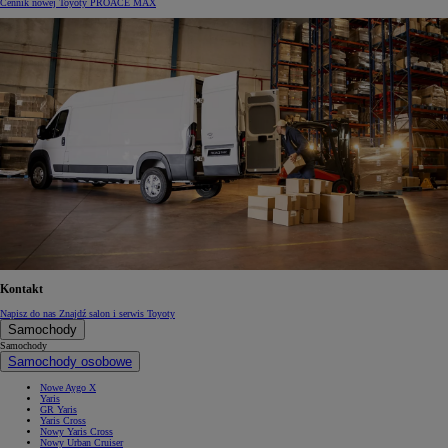
Cennik nowej Toyoty PROACE MAX
Kontakt
Napisz do nas
Znajdź salon i serwis Toyoty
Samochody
Samochody
Samochody osobowe
Nowe Aygo X
Yaris
GR Yaris
Yaris Cross
Nowy Yaris Cross
Nowy Urban Cruiser