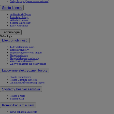
Sklep Toyoty
(Opens in new window)
Strefa klienta
Aplikacja MyToyota
Instrukcje obsługi
Aktualizacja map
System Bluetooth®
Karty Ratownicze
Technologie
Technologie
Elektromobilność
Lider elektromobilności
Napęd hybrydowy
Napęd hybrydowy typu plug-in
Napęd wodorowy
Napęd elektryczny na baterię
Zasięg aut elektrycznych
Zalety posiadania aut elektrycznych
Ładowanie elektrycznej Toyoty
Toyota HomeCharge
Toyota Charging Network
Jak naładować elektryczną Toyotę?
Systemy bezpieczeństwa
Toyota T-Mate
System eCall
Komunikacja z autem
Nowa aplikacja MyToyota