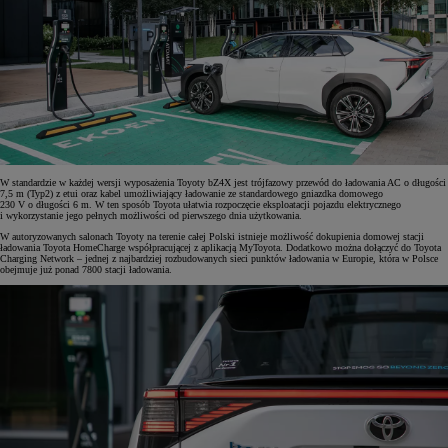
W standardzie w każdej wersji wyposażenia Toyoty bZ4X jest trójfazowy przewód do ładowania AC o długości
7,5 m (Typ2) z etui oraz kabel umożliwiający ładowanie ze standardowego gniazdka domowego
230 V o długości 6 m. W ten sposób Toyota ułatwia rozpoczęcie eksploatacji pojazdu elektrycznego
i wykorzystanie jego pełnych możliwości od pierwszego dnia użytkowania.
W autoryzowanych salonach Toyoty na terenie całej Polski istnieje możliwość dokupienia domowej stacji
ładowania Toyota HomeCharge współpracującej z aplikacją MyToyota. Dodatkowo można dołączyć do Toyota
Charging Network – jednej z najbardziej rozbudowanych sieci punktów ładowania w Europie, która w Polsce
obejmuje już ponad 7800 stacji ładowania.