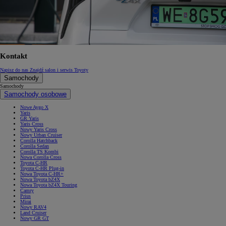
Kontakt
Napisz do nas
Znajdź salon i serwis Toyoty
Samochody
Samochody
Samochody osobowe
Nowe Aygo X
Yaris
GR Yaris
Yaris Cross
Nowy Yaris Cross
Nowy Urban Cruiser
Corolla Hatchback
Corolla Sedan
Corolla TS Kombi
Nowa Corolla Cross
Toyota C-HR
Toyota C-HR Plug-in
Nowa Toyota C-HR+
Nowa Toyota bZ4X
Nowa Toyota bZ4X Touring
Camry
Prius
Mirai
Nowy RAV4
Land Cruiser
Nowy GR GT