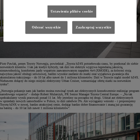
Ustawienia plików cookie
Odrzuć wszystkie
Zaakceptuj wszystkie
Piotr Pawlak, prezes Toyoty Norwegia, powiedział: „Toyota bZ4X potrzebowała czasu, by przekonać do siebie
norweskich klientów. I tak jak kiedyś hybrydy, tak dziś ten elektryk wygrywa legendarną jakością,
niezawodnością, komfortem jazdy wspartym zaawansowanym napędem 4x4 (XMODE), za którymi stoją
najwyższa jakość obsługi serwisowej, bardzo wysokie zaufanie do marki oraz wyjątkowa gwarancja dla
akumulatora trakcyjnego – do 10 lat albo nawet do 1 miliona kilometrów. Dziś w Toyocie rządzi model bZ4X.
Niebawem dołączy do niego miejski elektryczny Urban Cruiser, wzmacniając ofertę marki na norweskim
rynku”.
„Norwegia pokazuje nam jak bardzo można rozwinąć rynek aut elektrycznych konsekwentnie realizując program
narodowego wsparcia” – dodaje Robert Mularczyk, PR Senior Manager Toyota Central Europe. – „Na tak
spektakularny wynik pracowali ponad 11 lat. My jesteśmy na początku tej drogi. Udział aut elektrycznych
w sprzedaży nowych samochodów w Polsce, to dziś zaledwie 3%. Ale wyciągamy wnioski – i proponujemy
Toyotę bZ4X w nowej, bardzo atrakcyjnej cenie, dodając bardzo dobre finansowanie i znaną już gwarancję
na baterię – do 10 lat lub nawet 1 miliona kilometrów”.