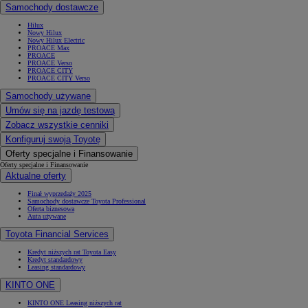
Samochody dostawcze
Hilux
Nowy Hilux
Nowy Hilux Electric
PROACE Max
PROACE
PROACE Verso
PROACE CITY
PROACE CITY Verso
Samochody używane
Umów się na jazdę testową
Zobacz wszystkie cenniki
Konfiguruj swoją Toyotę
Oferty specjalne i Finansowanie
Oferty specjalne i Finansowanie
Aktualne oferty
Finał wyprzedaży 2025
Samochody dostawcze Toyota Professional
Oferta biznesowa
Auta używane
Toyota Financial Services
Kredyt niższych rat Toyota Easy
Kredyt standardowy
Leasing standardowy
KINTO ONE
KINTO ONE Leasing niższych rat