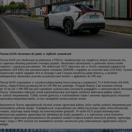
Toyota bZ4X stworzona do jazdy w ciężkich warunkach
Toyota bZ4X jest zbudowana na platformie e-TNGA i charakteryzuje się wyjątkowo dużym rozstawem osi,
co zapewnia obszerną przestrzeń wewnątrz pojazdu. Akumulator umieszczony w podwoziu obniża środek
ciężkości i usprawnia prowadzenie. Ten elektryczny SUV oferowany jest w dwóch wariantach napędowych:
przednim (204 KM) oraz zaawansowanym systemem XMODE z napędem na wszystkie koła (218 KM). System
inspirowany stałym napędem 4x4 ze słynnego Land Cruisera umożliwia jazdę terenową, a szczelnie
zabezpieczony akumulator pozwala na pokonywanie brodów o głębokości do 500 mm.
Toyotę bZ4X wyposażono w wysokowydajną baterię litowo-jonową o pojemności 71,4 kWh brutto (64 kWh
netto), objętą 8-letnią gwarancją lub do 160 000 km przebiegu. Program Battery Care rozszerza ochronę
do 10 lat lub 1 000 000 km pod warunkiem wykonywania corocznych przeglądów w autoryzowanych serwisach
Toyoty. Akumulator trakcyjny został zoptymalizowany pod kątem szybkości ładowania prądem stałym
w niskich temperaturach. Ciekły system grzewczy z wymiennikiem ciepła i zaworem regulacyjnym utrzymuje
optymalną temperaturę baterii, co jest szczególnie istotne podczas mrozu.
Inżynierowie Toyoty zaprojektowali również system ogrzewania kabiny, który szybko podnosi temperaturę przy
minimalnym poborze energii. Standardowym wyposażeniem jest efektywna pompa ciepła, która klimatyzuje
wnętrze, zużywając mniej energii niż konwencjonalne grzejniki. W trybie ECO pojazd automatycznie
dostosowuje parametry ogrzewania lub chłodzenia do liczby pasażerów, a w najwyższej wersji Executive
dodatkowe ogrzewanie promiennikowe dla przednich siedzeń zwiększa komfort zimowych podróży, ogrzewając
nogi i stopy o 90% szybciej niż standardowe systemy nawiewowe przy jednoczesnym ograniczeniu zużycia
energii.