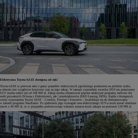
Elektryczna Toyota bZ4X dostępna od ręki
Toyota bZ4X to pierwsze auto z gamy pojazdów elektrycznych japońskiego producenta na polskim rynku,
a obecnie jest wyjątkowo korzystny czas na jego zakup. W ramach wyprzedaży rocznika 2024 ten przestronny
SUV można nabyć już od 168 900 zł. Zakup można sfinansować poprzez atrakcyjne programy zarówno dla
osób prywatnych (Wiosna z Elektrykiem), jak i przedsiębiorców (EKO Leasing 100%). Każda z dostępnych
wersji wyposażenia Toyoty bZ4X – Comfort, Prestige i Executive – kwalifikuje się do dofinansowania
w ramach programu NaszEauto. Po spełnieniu jego wymagań cena elektrycznego SUV-a może zostać obniżona
nawet o 40 000 zł, co w przypadku podstawowego wariantu oznacza koszt zakupu na poziomie 128 900 zł.