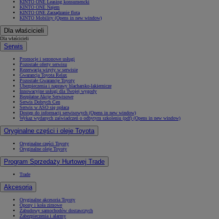
KINTO ONE Leasing konsumencki
KINTO ONE Najem
KINTO ONE Zarządzanie flotą
KINTO Mobility
(Opens in new window)
Dla właścicieli
Dla właścicieli
Serwis
Promocje i sezonowe usługi
Pozostałe oferty serwisu
Rezerwacja wizyty w serwisie
Gwarancja Toyota Relax
Pozostałe Gwarancje Toyoty
Ubezpieczenia i naprawy blacharsko-lakiernicze
Innowacyjne usługi dla Twojej wygody
Bezpłatne Akcje Serwisowe
Serwis Dobrych Cen
Serwis w ASO się opłaca
Dostęp do informacji serwisowych
(Opens in new window)
Wykaz wydanych zaświadczeń o odbytym szkoleniu (pdf)
(Opens in new window)
Oryginalne części i oleje Toyota
Oryginalne części Toyoty
Oryginalne oleje Toyoty
Program Sprzedaży Hurtowej Trade
Trade
Akcesoria
Oryginalne akcesoria Toyoty
Opony i koła zimowe
Zabudowy samochodów dostawczych
Zabezpieczenia i alarmy