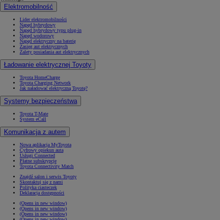
Elektromobilność
Lider elektromobilności
Napęd hybrydowy
Napęd hybrydowy typu plug-in
Napęd wodorowy
Napęd elektryczny na baterię
Zasięg aut elektrycznych
Zalety posiadania aut elektrycznych
Ładowanie elektrycznej Toyoty
Toyota HomeCharge
Toyota Charging Network
Jak naładować elektryczną Toyotę?
Systemy bezpieczeństwa
Toyota T-Mate
System eCall
Komunikacja z autem
Nowa aplikacja MyToyota
Cyfrowy opiekun auta
Usługi Connected
Płatne subskrypcje
Toyota Connectivity Match
Znajdź salon i serwis Toyoty
Skontaktuj się z nami
Polityka ciasteczek
Deklaracja dostępności
(Opens in new window)
(Opens in new window)
(Opens in new window)
(Opens in new window)