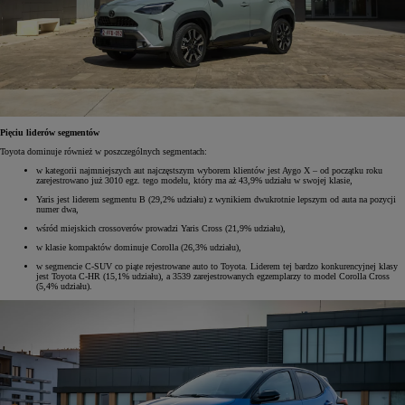
Pięciu liderów segmentów
Toyota dominuje również w poszczególnych segmentach:
w kategorii najmniejszych aut najczęstszym wyborem klientów jest Aygo X – od początku roku
zarejestrowano już 3010 egz. tego modelu, który ma aż 43,9% udziału w swojej klasie,
Yaris jest liderem segmentu B (29,2% udziału) z wynikiem dwukrotnie lepszym od auta na pozycji
numer dwa,
wśród miejskich crossoverów prowadzi Yaris Cross (21,9% udziału),
w klasie kompaktów dominuje Corolla (26,3% udziału),
w segmencie C-SUV co piąte rejestrowane auto to Toyota. Liderem tej bardzo konkurencyjnej klasy
jest Toyota C-HR (15,1% udziału), a 3539 zarejestrowanych egzemplarzy to model Corolla Cross
(5,4% udziału).