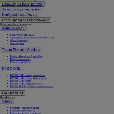
Umów się na jazdę testową
Zobacz wszystkie cenniki
Konfiguruj swoją Toyotę
Oferty specjalne i Finansowanie
Oferty specjalne i Finansowanie
Aktualne oferty
Finał wyprzedaży 2025
Samochody dostawcze Toyota Professional
Oferta biznesowa
Auta używane
Toyota Financial Services
Kredyt niższych rat Toyota Easy
Kredyt standardowy
Leasing standardowy
KINTO ONE
KINTO ONE Leasing niższych rat
KINTO ONE Leasing konsumencki
KINTO ONE Najem
KINTO ONE Zarządzanie flotą
KINTO Mobility
(Opens in new window)
Dla właścicieli
Dla właścicieli
Serwis
Promocje i sezonowe usługi
Pozostałe oferty serwisu
Rezerwacja wizyty w serwisie