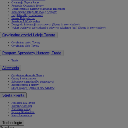
Gwarancja Toyota Relax
Pozostałe Gwarancje Toyoty
Ubezpieczenia i naprawy blacharsko-lakiernicze
Innowacyjne usługi dla Twojej wygody
Bezpłatne Akcje Serwisowe
Serwis Dobrych Cen
Serwis w ASO się opłaca
Dostęp do informacji serwisowych
(Opens in new window)
Wykaz wydanych zaświadczeń o odbytym szkoleniu (pdf)
(Opens in new window)
Oryginalne części i oleje Toyota
Oryginalne części Toyoty
Oryginalne oleje Toyoty
Program Sprzedaży Hurtowej Trade
Trade
Akcesoria
Oryginalne akcesoria Toyoty
Opony i koła zimowe
Zabudowy samochodów dostawczych
Zabezpieczenia i alarmy
Sklep Toyoty
(Opens in new window)
Strefa klienta
Aplikacja MyToyota
Instrukcje obsługi
Aktualizacja map
System Bluetooth®
Karty Ratownicze
Technologie
Technologie