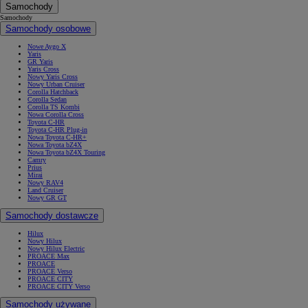
Samochody
Samochody
Samochody osobowe
Nowe Aygo X
Yaris
GR Yaris
Yaris Cross
Nowy Yaris Cross
Nowy Urban Cruiser
Corolla Hatchback
Corolla Sedan
Corolla TS Kombi
Nowa Corolla Cross
Toyota C-HR
Toyota C-HR Plug-in
Nowa Toyota C-HR+
Nowa Toyota bZ4X
Nowa Toyota bZ4X Touring
Camry
Prius
Mirai
Nowy RAV4
Land Cruiser
Nowy GR GT
Samochody dostawcze
Hilux
Nowy Hilux
Nowy Hilux Electric
PROACE Max
PROACE
PROACE Verso
PROACE CITY
PROACE CITY Verso
Samochody używane