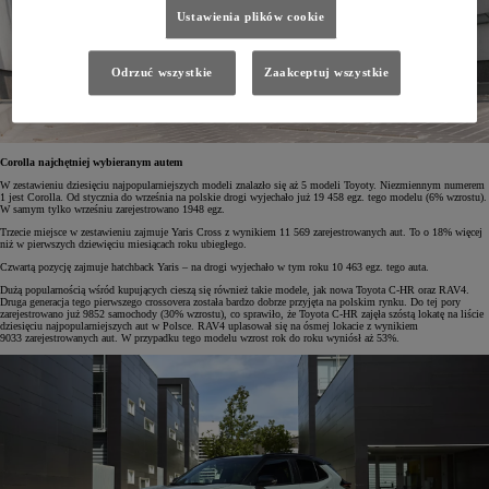
Ustawienia plików cookie
Odrzuć wszystkie
Zaakceptuj wszystkie
Corolla najchętniej wybieranym autem
W zestawieniu dziesięciu najpopularniejszych modeli znalazło się aż 5 modeli Toyoty. Niezmiennym numerem
1 jest Corolla. Od stycznia do września na polskie drogi wyjechało już 19 458 egz. tego modelu (6% wzrostu).
W samym tylko wrześniu zarejestrowano 1948 egz.
Trzecie miejsce w zestawieniu zajmuje Yaris Cross z wynikiem 11 569 zarejestrowanych aut. To o 18% więcej
niż w pierwszych dziewięciu miesiącach roku ubiegłego.
Czwartą pozycję zajmuje hatchback Yaris – na drogi wyjechało w tym roku 10 463 egz. tego auta.
Dużą popularnością wśród kupujących cieszą się również takie modele, jak nowa Toyota C-HR oraz RAV4.
Druga generacja tego pierwszego crossovera została bardzo dobrze przyjęta na polskim rynku. Do tej pory
zarejestrowano już 9852 samochody (30% wzrostu), co sprawiło, że Toyota C-HR zajęła szóstą lokatę na liście
dziesięciu najpopularniejszych aut w Polsce. RAV4 uplasował się na ósmej lokacie z wynikiem
9033 zarejestrowanych aut. W przypadku tego modelu wzrost rok do roku wyniósł aż 53%.