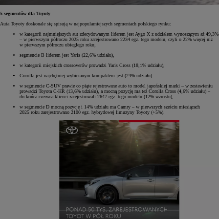
5 segmentów dla Toyoty
Auta Toyoty doskonale się spisują w najpopularniejszych segmentach polskiego rynku:
w kategorii najmniejszych aut zdecydowanym liderem jest Aygo X z udziałem wynoszącym aż 49,3%
– w pierwszym półroczu 2025 roku zarejestrowano 2234 egz. tego modelu, czyli o 22% więcej niż
w pierwszym półroczu ubiegłego roku,
segmencie B liderem jest Yaris (22,6% udziału),
w kategorii miejskich crossoverów prowadzi Yaris Cross (18,1% udziału),
Corolla jest najchętniej wybieranym kompaktem jest (24% udziału).
w segmencie C-SUV prawie co piąte rejestrowane auto to model japońskiej marki – w zestawieniu
prowadzi Toyota C-HR (13,6% udziału), a mocną pozycję ma też Corolla Cross (4,6% udziału) –
do końca czerwca klienci zarejestrowali 2647 egz. tego modelu (12% wzrostu),
w segmencie D mocną pozycję i 14% udziału ma Camry – w pierwszych sześciu miesiącach
2025 roku zarejestrowano 2100 egz. hybrydowej limuzyny Toyoty (+5%).