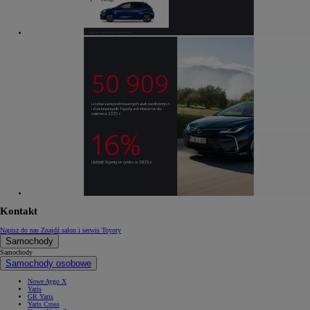
Kontakt
Napisz do nas
Znajdź salon i serwis Toyoty
Samochody
Samochody
Samochody osobowe
Nowe Aygo X
Yaris
GR Yaris
Yaris Cross