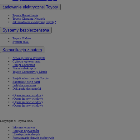
Ładowanie elektrycznej Toyoty
Toyota HomeCharge
Toyota Charging Network
Jak naładować elektryczną Toyotę?
Systemy bezpieczeństwa
Toyota T-Mate
System eCall
Komunikacja z autem
Nowa aplikacja MyToyota
Cyfrowy opiekun auta
Usługi Connected
Płatne subskrypcje
Toyota Connectivity Match
Znajdź salon i serwis Toyoty
Skontaktuj się z nami
Polityka ciasteczek
Deklaracja dostępności
(Opens in new window)
(Opens in new window)
(Opens in new window)
(Opens in new window)
Copyright © Toyota 2026
Informacje prawne
Polityka prywatności
Udostępnianie danych
Przetwarzanie danych osobowych