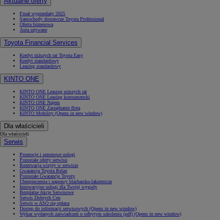
Aktualne oferty
Finał wyprzedaży 2025
Samochody dostawcze Toyota Professional
Oferta biznesowa
Auta używane
Toyota Financial Services
Kredyt niższych rat Toyota Easy
Kredyt standardowy
Leasing standardowy
KINTO ONE
KINTO ONE Leasing niższych rat
KINTO ONE Leasing konsumencki
KINTO ONE Najem
KINTO ONE Zarządzanie flotą
KINTO Mobility
(Opens in new window)
Dla właścicieli
Dla właścicieli
Serwis
Promocje i sezonowe usługi
Pozostałe oferty serwisu
Rezerwacja wizyty w serwisie
Gwarancja Toyota Relax
Pozostałe Gwarancje Toyoty
Ubezpieczenia i naprawy blacharsko-lakiernicze
Innowacyjne usługi dla Twojej wygody
Bezpłatne Akcje Serwisowe
Serwis Dobrych Cen
Serwis w ASO się opłaca
Dostęp do informacji serwisowych
(Opens in new window)
Wykaz wydanych zaświadczeń o odbytym szkoleniu (pdf)
(Opens in new window)