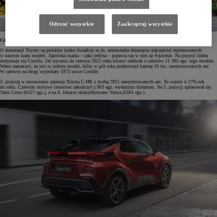
Odrzuć wszystkie
Zaakceptuj wszystkie
Corolla najchętniej wybieranym modelem w Polsce
O dominacji Toyoty na polskim rynku świadczy m.in. zestawienie dziesięciu najczęściej rejestrowanych
w naszym kraju modeli. Japońska marka – jako jedyna – pojawia się w nim aż 4-krotnie. Na pozycji lidera
utrzymuje się Corolla. Od stycznia do czerwca 2025 roku klienci odebrali z salonów 11 385 egz. tego modelu.
Warto zaznaczyć, że jest to jedyny model, który w pół roku przekroczył barierę 10 tys. zarejestrowanych aut.
W czerwcu na drogi wyjechały 1973 nowe Corolle.
3. pozycję w zestawieniu zajmuje Toyota C-HR z liczbą 7811 zarejestrowanych aut. To wzrost o 17% rok
do roku. Czerwiec stylowy crossover zakończył z 963 egz. wydanymi klientom. Na 5. pozycji uplasował się
Yaris Cross (6127 egz.), a na 6. lokacie sklasyfikowano Yarisa (5501 egz.).