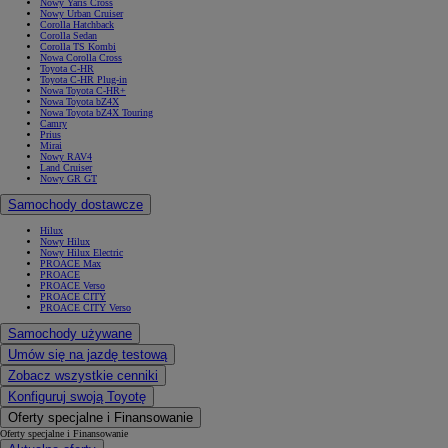
Nowy Yaris Cross
Nowy Urban Cruiser
Corolla Hatchback
Corolla Sedan
Corolla TS Kombi
Nowa Corolla Cross
Toyota C-HR
Toyota C-HR Plug-in
Nowa Toyota C-HR+
Nowa Toyota bZ4X
Nowa Toyota bZ4X Touring
Camry
Prius
Mirai
Nowy RAV4
Land Cruiser
Nowy GR GT
Samochody dostawcze
Hilux
Nowy Hilux
Nowy Hilux Electric
PROACE Max
PROACE
PROACE Verso
PROACE CITY
PROACE CITY Verso
Samochody używane
Umów się na jazdę testową
Zobacz wszystkie cenniki
Konfiguruj swoją Toyotę
Oferty specjalne i Finansowanie
Oferty specjalne i Finansowanie