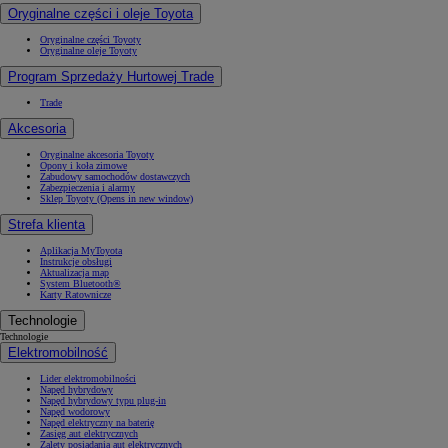
Oryginalne części i oleje Toyota
Oryginalne części Toyoty
Oryginalne oleje Toyoty
Program Sprzedaży Hurtowej Trade
Trade
Akcesoria
Oryginalne akcesoria Toyoty
Opony i koła zimowe
Zabudowy samochodów dostawczych
Zabezpieczenia i alarmy
Sklep Toyoty
(Opens in new window)
Strefa klienta
Aplikacja MyToyota
Instrukcje obsługi
Aktualizacja map
System Bluetooth®
Karty Ratownicze
Technologie
Technologie
Elektromobilność
Lider elektromobilności
Napęd hybrydowy
Napęd hybrydowy typu plug-in
Napęd wodorowy
Napęd elektryczny na baterię
Zasięg aut elektrycznych
Zalety posiadania aut elektrycznych