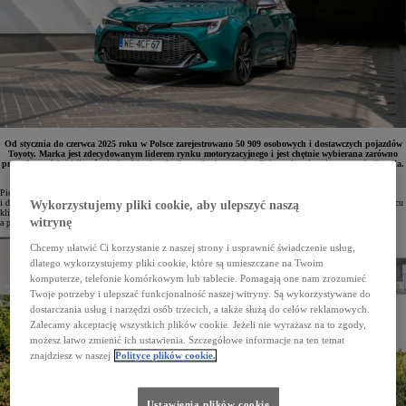
Od stycznia do czerwca 2025 roku w Polsce zarejestrowano 50 909 osobowych i dostawczych pojazdów
Toyoty. Marka jest zdecydowanym liderem rynku motoryzacyjnego i jest chętnie wybierana zarówno
przez firmy, jak i klientów indywidualnych. Samochodem nr 1 w Polsce niezmiennie pozostaje Corolla.
Pięć modeli Toyoty prowadzi w swoich segmentach.
Pierwsze półrocze 2025 roku Toyota zakończyła z wynikiem 50 909 zarejestrowanych aut osobowych
i dostawczych, co zapewniło jej pozycję lidera polskiego rynku z udziałem na poziomie 16%. Tylko w czerwcu
Wykorzystujemy pliki cookie, aby ulepszyć naszą
klienci odebrali z salonów Toyoty 7381 egz. Osoby prywatne zarejestrowały 2024 samochody Toyoty,
witrynę
a przedsiębiorstwa – 5357 aut.
Chcemy ułatwić Ci korzystanie z naszej strony i usprawnić świadczenie usług,
dlatego wykorzystujemy pliki cookie, które są umieszczane na Twoim
komputerze, telefonie komórkowym lub tablecie. Pomagają one nam zrozumieć
Twoje potrzeby i ulepszać funkcjonalność naszej witryny. Są wykorzystywane do
dostarczania usług i narzędzi osób trzecich, a także służą do celów reklamowych.
Zalecamy akceptację wszystkich plików cookie. Jeżeli nie wyrażasz na to zgody,
możesz łatwo zmienić ich ustawienia. Szczegółowe informacje na ten temat
znajdziesz w naszej
Polityce plików cookie.
Ustawienia plików cookie