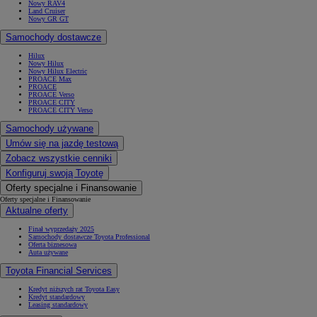
Nowy RAV4
Land Cruiser
Nowy GR GT
Samochody dostawcze
Hilux
Nowy Hilux
Nowy Hilux Electric
PROACE Max
PROACE
PROACE Verso
PROACE CITY
PROACE CITY Verso
Samochody używane
Umów się na jazdę testową
Zobacz wszystkie cenniki
Konfiguruj swoją Toyotę
Oferty specjalne i Finansowanie
Oferty specjalne i Finansowanie
Aktualne oferty
Finał wyprzedaży 2025
Samochody dostawcze Toyota Professional
Oferta biznesowa
Auta używane
Toyota Financial Services
Kredyt niższych rat Toyota Easy
Kredyt standardowy
Leasing standardowy