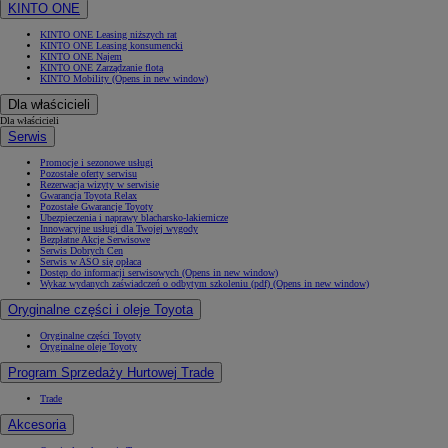
KINTO ONE
KINTO ONE Leasing niższych rat
KINTO ONE Leasing konsumencki
KINTO ONE Najem
KINTO ONE Zarządzanie flotą
KINTO Mobility
(Opens in new window)
Dla właścicieli
Dla właścicieli
Serwis
Promocje i sezonowe usługi
Pozostałe oferty serwisu
Rezerwacja wizyty w serwisie
Gwarancja Toyota Relax
Pozostałe Gwarancje Toyoty
Ubezpieczenia i naprawy blacharsko-lakiernicze
Innowacyjne usługi dla Twojej wygody
Bezpłatne Akcje Serwisowe
Serwis Dobrych Cen
Serwis w ASO się opłaca
Dostęp do informacji serwisowych
(Opens in new window)
Wykaz wydanych zaświadczeń o odbytym szkoleniu (pdf)
(Opens in new window)
Oryginalne części i oleje Toyota
Oryginalne części Toyoty
Oryginalne oleje Toyoty
Program Sprzedaży Hurtowej Trade
Trade
Akcesoria