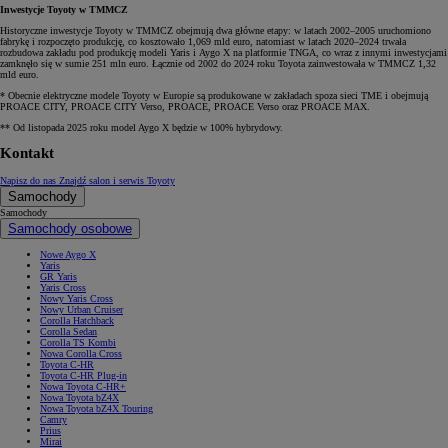
Inwestycje Toyoty w TMMCZ
Historyczne inwestycje Toyoty w TMMCZ obejmują dwa główne etapy: w latach 2002–2005 uruchomiono
fabrykę i rozpoczęto produkcję, co kosztowało 1,069 mld euro, natomiast w latach 2020–2024 trwała
rozbudowa zakładu pod produkcję modeli Yaris i Aygo X na platformie TNGA, co wraz z innymi inwestycjami
zamknęło się w sumie 251 mln euro. Łącznie od 2002 do 2024 roku Toyota zainwestowała w TMMCZ 1,32
mld euro.
* Obecnie elektryczne modele Toyoty w Europie są produkowane w zakładach spoza sieci TME i obejmują
PROACE CITY, PROACE CITY Verso, PROACE, PROACE Verso oraz PROACE MAX.
** Od listopada 2025 roku model Aygo X będzie w 100% hybrydowy.
Kontakt
Napisz do nas
Znajdź salon i serwis Toyoty
Samochody
Samochody
Samochody osobowe
Nowe Aygo X
Yaris
GR Yaris
Yaris Cross
Nowy Yaris Cross
Nowy Urban Cruiser
Corolla Hatchback
Corolla Sedan
Corolla TS Kombi
Nowa Corolla Cross
Toyota C-HR
Toyota C-HR Plug-in
Nowa Toyota C-HR+
Nowa Toyota bZ4X
Nowa Toyota bZ4X Touring
Camry
Prius
Mirai