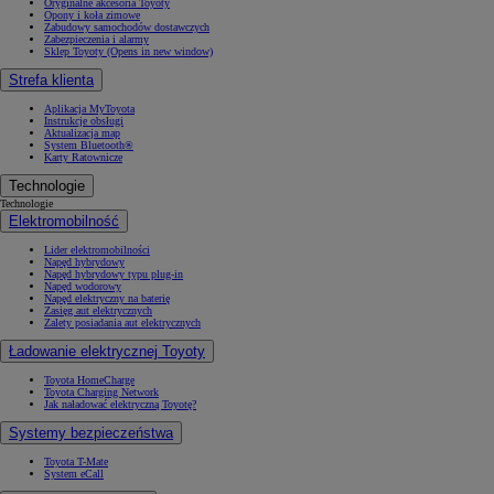
Oryginalne akcesoria Toyoty
Opony i koła zimowe
Zabudowy samochodów dostawczych
Zabezpieczenia i alarmy
Sklep Toyoty
(Opens in new window)
Strefa klienta
Aplikacja MyToyota
Instrukcje obsługi
Aktualizacja map
System Bluetooth®
Karty Ratownicze
Technologie
Technologie
Elektromobilność
Lider elektromobilności
Napęd hybrydowy
Napęd hybrydowy typu plug-in
Napęd wodorowy
Napęd elektryczny na baterię
Zasięg aut elektrycznych
Zalety posiadania aut elektrycznych
Ładowanie elektrycznej Toyoty
Toyota HomeCharge
Toyota Charging Network
Jak naładować elektryczną Toyotę?
Systemy bezpieczeństwa
Toyota T-Mate
System eCall