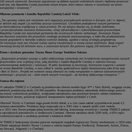
245 nowych stanowisk. Inwestycje zagraniczne są efektem naszych wieloletnich starań i będziemy pracować
nad tym, aby Republika Czeska pozostała silnym krajem, który odnosi sukcesy w rywalizacji na arenie
europejskiej i światowej.”
Minister przemysłu i handlu Republiki Czeskiej Lukáš Vlček:
„Ten ogromny sukces jest rezultatem serii negocjacji prowadzonych zarówno w Europie, jak i w Japonii,
w których mój zespół i ja mieliśmy zaszczyt uczestniczyć. Chciałbym podziękować naszym partnerom
za konstruktywną współpracę w całym procesie. Po raz kolejny okazuje się, że dzięki stabilnemu
i przewidywalnemu otoczeniu biznesowemu, silnej infrastrukturze i wykwalifikowanym pracownikom
Republika Czeska jest naturalnym partnerem dla światowych liderów technologii. Inwestycja Toyoty
ma kluczowe znaczenie dla przyszłości czeskiego przemysłu motoryzacyjnego, a także dla przekształcania
naszej gospodarki w kierunku większej wartości dodanej, zgodnie z naszą strategią gospodarczą.
Ta inwestycja czyni nas również ważną częścią transformacji w stronę czystej mobilności. Rząd wsparł
inwestycję kwotą 64 milionów euro, a szacowane korzyści dla państwa sięgną 250 milionów euro.”
Prezes i dyrektor generalny Toyota Motor Europe Yoshihiro Nakata:
„Rozpoczęcie produkcji nowego w pełni elektrycznego samochodu jest świadectwem zaangażowania naszych
pracowników oraz wspólnej wizji, jaką dzielimy z rządem Republiki Czeskiej w zakresie rozwoju
zrównoważonej mobilności i innowacji. W pełni doceniamy tę inwestycję, historyczne wsparcie i uznanie
ze strony Republiki Czeskiej, a nasz wkład w czeskie społeczeństwo będzie kontynuowany jako firmy typu
»Best in Town«. Projekt ten wzmocni naszą obecność na rynku europejskim w zakresie zaawansowanych
technologii i przyczyni się – obok innych naszych rozwiązań – do bardziej efektywnego transportu.”
Szansa dla regionu
W zakładzie TMMCZ w Czechach są produkowane obecnie modele Aygo X** i Yaris Hybrid, osiągając roczną
zdolność produkcyjną około 220 000 pojazdów. Rozpoczęcie produkcji samochodu elektrycznego pozwoli
na rozwój wielotorowej produkcji, zwiększenie zatrudnienia oraz przyniesie korzyści całemu lokalnemu
łańcuchowi dostaw, ponieważ większość komponentów będzie pochodzić z Czech.
Obecność Toyoty w Czechach sięga ponad dwóch dekad, a w tym czasie zakład wyprodukował ponad 4,5
miliona samochodów. Produkcja Aygo rozpoczęła się w 2002 roku w ramach spółki joint venture,
a w 2021 roku Toyota przejęła pełną kontrolę nad fabryką, kontynuując inwestycje i czyniąc TMMCZ jednym
z największych pracodawców w środkowych Czechach. Obecnie zatrudnia około 3200 osób, a 65% części
wykorzystywanych w produkcji pochodzi z lokalnych źródeł.
W TMMCZ funkcjonuje również pierwszy europejski megahub logistyczny Toyoty uruchomiony w 2024 roku.
Obiekt zaopatruje dilerów Toyoty i Lexusa w sześciu krajach Europy Środkowej: Niemczech, Austrii, Polsce,
na Słowacji, Węgrzech i w Czechach.