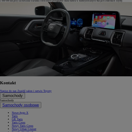
1 000 000 km przy zachowaniu warunku corocznych przeglądów stanu baterii w Autoryzowanych Stacjach Dilerskich Toyoty.
Kontakt
Napisz do nas
Znajdź salon i serwis Toyoty
Samochody
Samochody
Samochody osobowe
Nowe Aygo X
Yaris
GR Yaris
Yaris Cross
Nowy Yaris Cross
Nowy Urban Cruiser