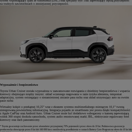
system wspomagający zjazd ze wzniesienia (DAC) oraz specjalny tryb Trail zapewniający lepszą przyczepność
na trudnych nawierzchniach o zmniejszonej przyczepności.
Wyposażenie i bezpieczeństwo
Toyota Urban Cruiser została wyposażona w zaawansowane rozwiązania z dziedziny bezpieczeństwa i wsparcia
kierowcy obejmujące między innymi: układ wczesnego reagowania w razie ryzyka zderzenia, tempomat
adaptacyjny, system ostrzegający o niezamierzonej zmianie pasa ruchu oraz układ utrzymujący auto na swoim
pasie ruchu
Wirtualny kokpit o przekątnej 10,25” wraz z ekranem systemu multimedialnego mierzącym 10,1” tworzą
zintegrowaną powierzchnię informacyjną. Integracja pojazdu ze smartfonem jest prosta dzięki kompatybilności
z Apple CarPlay oraz Android Auto. Urban Cruiser może być dodatkowo wzbogacony o kamerę zapewniającą
widok 360 stopni dookoła samochodu, system audio renomowanej marki JBL, elektrycznie regulowany fotel
kierowcy oraz dach panoramiczny.
* Toyota gwarantuje zachowanie przez akumulator przynajmniej 70% pojemności przez okres do 10 lat. Podstawowa gwarancja
producencka obowiązuje przez 8 lat lub 160 000 km z możliwością przedłużenia w ramach Battery Care Program na okres do 10 lat lub