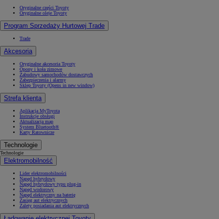
Oryginalne części Toyoty
Oryginalne oleje Toyoty
Program Sprzedaży Hurtowej Trade
Trade
Akcesoria
Oryginalne akcesoria Toyoty
Opony i koła zimowe
Zabudowy samochodów dostawczych
Zabezpieczenia i alarmy
Sklep Toyoty
(Opens in new window)
Strefa klienta
Aplikacja MyToyota
Instrukcje obsługi
Aktualizacja map
System Bluetooth®
Karty Ratownicze
Technologie
Technologie
Elektromobilność
Lider elektromobilności
Napęd hybrydowy
Napęd hybrydowy typu plug-in
Napęd wodorowy
Napęd elektryczny na baterię
Zasięg aut elektrycznych
Zalety posiadania aut elektrycznych
Ładowanie elektrycznej Toyoty