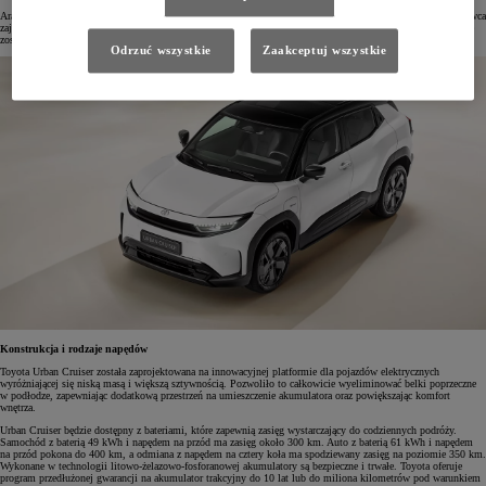
Aranżacja wnętrza podkreśla autentyczny charakter SUV-a. Deska rozdzielcza jest umieszczona nisko, a kierowca
zajmuje wyższą pozycję za kierownicą, co zapewnia doskonałą widoczność w każdym kierunku. Pojazd może
zostać wyposażony w opcjonalne nastrojowe oświetlenie kabiny z możliwością wyboru spośród 12 kolorów.
Odrzuć wszystkie
Zaakceptuj wszystkie
Konstrukcja i rodzaje napędów
Toyota Urban Cruiser została zaprojektowana na innowacyjnej platformie dla pojazdów elektrycznych
wyróżniającej się niską masą i większą sztywnością. Pozwoliło to całkowicie wyeliminować belki poprzeczne
w podłodze, zapewniając dodatkową przestrzeń na umieszczenie akumulatora oraz powiększając komfort
wnętrza.
Urban Cruiser będzie dostępny z bateriami, które zapewnią zasięg wystarczający do codziennych podróży.
Samochód z baterią 49 kWh i napędem na przód ma zasięg około 300 km. Auto z baterią 61 kWh i napędem
na przód pokona do 400 km, a odmiana z napędem na cztery koła ma spodziewany zasięg na poziomie 350 km.
Wykonane w technologii litowo-żelazowo-fosforanowej akumulatory są bezpieczne i trwałe. Toyota oferuje
program przedłużonej gwarancji na akumulator trakcyjny do 10 lat lub do miliona kilometrów pod warunkiem