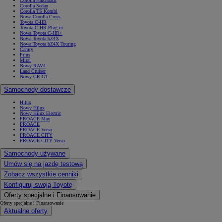
Corolla Hatchback
Corolla Sedan
Corolla TS Kombi
Nowa Corolla Cross
Toyota C-HR
Toyota C-HR Plug-in
Nowa Toyota C-HR+
Nowa Toyota bZ4X
Nowa Toyota bZ4X Touring
Camry
Prius
Mirai
Nowy RAV4
Land Cruiser
Nowy GR GT
Samochody dostawcze
Hilux
Nowy Hilux
Nowy Hilux Electric
PROACE Max
PROACE
PROACE Verso
PROACE CITY
PROACE CITY Verso
Samochody używane
Umów się na jazdę testową
Zobacz wszystkie cenniki
Konfiguruj swoją Toyotę
Oferty specjalne i Finansowanie
Oferty specjalne i Finansowanie
Aktualne oferty