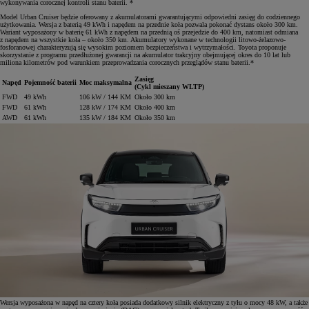
wykonywania corocznej kontroli stanu baterii. *
Model Urban Cruiser będzie oferowany z akumulatorami gwarantującymi odpowiedni zasięg do codziennego
użytkowania. Wersja z baterią 49 kWh i napędem na przednie koła pozwala pokonać dystans około 300 km.
Wariant wyposażony w baterię 61 kWh z napędem na przednią oś przejedzie do 400 km, natomiast odmiana
z napędem na wszystkie koła – około 350 km. Akumulatory wykonane w technologii litowo-żelazowo-
fosforanowej charakteryzują się wysokim poziomem bezpieczeństwa i wytrzymałości. Toyota proponuje
skorzystanie z programu przedłużonej gwarancji na akumulator trakcyjny obejmującej okres do 10 lat lub
miliona kilometrów pod warunkiem przeprowadzania corocznych przeglądów stanu baterii.*
Zasięg
Napęd
Pojemność baterii
Moc maksymalna
(Cykl mieszany WLTP)
FWD
49 kWh
106 kW / 144 KM
Około 300 km
FWD
61 kWh
128 kW / 174 KM
Około 400 km
AWD
61 kWh
135 kW / 184 KM
Około 350 km
Wersja wyposażona w napęd na cztery koła posiada dodatkowy silnik elektryczny z tyłu o mocy 48 kW, a także