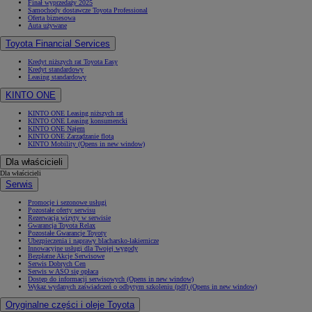
Finał wyprzedaży 2025
Samochody dostawcze Toyota Professional
Oferta biznesowa
Auta używane
Toyota Financial Services
Kredyt niższych rat Toyota Easy
Kredyt standardowy
Leasing standardowy
KINTO ONE
KINTO ONE Leasing niższych rat
KINTO ONE Leasing konsumencki
KINTO ONE Najem
KINTO ONE Zarządzanie flotą
KINTO Mobility
(Opens in new window)
Dla właścicieli
Dla właścicieli
Serwis
Promocje i sezonowe usługi
Pozostałe oferty serwisu
Rezerwacja wizyty w serwisie
Gwarancja Toyota Relax
Pozostałe Gwarancje Toyoty
Ubezpieczenia i naprawy blacharsko-lakiernicze
Innowacyjne usługi dla Twojej wygody
Bezpłatne Akcje Serwisowe
Serwis Dobrych Cen
Serwis w ASO się opłaca
Dostęp do informacji serwisowych
(Opens in new window)
Wykaz wydanych zaświadczeń o odbytym szkoleniu (pdf)
(Opens in new window)
Oryginalne części i oleje Toyota