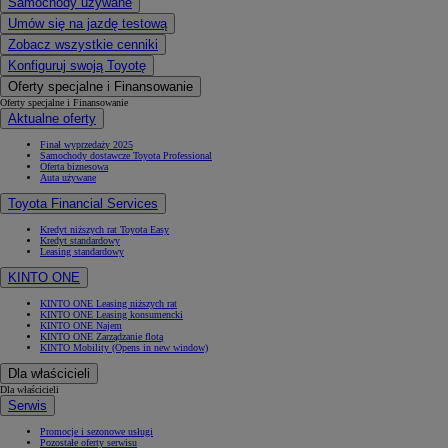
Samochody używane
Umów się na jazdę testową
Zobacz wszystkie cenniki
Konfiguruj swoją Toyotę
Oferty specjalne i Finansowanie
Oferty specjalne i Finansowanie
Aktualne oferty
Finał wyprzedaży 2025
Samochody dostawcze Toyota Professional
Oferta biznesowa
Auta używane
Toyota Financial Services
Kredyt niższych rat Toyota Easy
Kredyt standardowy
Leasing standardowy
KINTO ONE
KINTO ONE Leasing niższych rat
KINTO ONE Leasing konsumencki
KINTO ONE Najem
KINTO ONE Zarządzanie flotą
KINTO Mobility
(Opens in new window)
Dla właścicieli
Dla właścicieli
Serwis
Promocje i sezonowe usługi
Pozostałe oferty serwisu