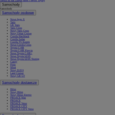
Napisz do nas
Znajdź salon i serwis Toyoty
Samochody
Samochody
Samochody osobowe
Nowe Aygo X
Yaris
GR Yaris
Yaris Cross
Nowy Yaris Cross
Nowy Urban Cruiser
Corolla Hatchback
Corolla Sedan
Corolla TS Kombi
Nowa Corolla Cross
Toyota C-HR
Toyota C-HR Plug-in
Nowa Toyota C-HR+
Nowa Toyota bZ4X
Nowa Toyota bZ4X Touring
Camry
Prius
Mirai
Nowy RAV4
Land Cruiser
Nowy GR GT
Samochody dostawcze
Hilux
Nowy Hilux
Nowy Hilux Electric
PROACE Max
PROACE
PROACE Verso
PROACE CITY
PROACE CITY Verso