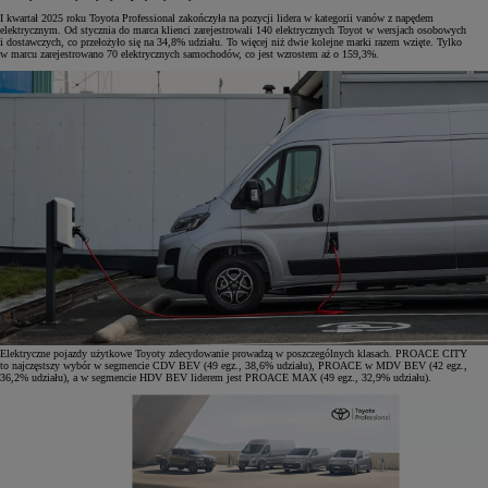
I kwartał 2025 roku Toyota Professional zakończyła na pozycji lidera w kategorii vanów z napędem
elektrycznym. Od stycznia do marca klienci zarejestrowali 140 elektrycznych Toyot w wersjach osobowych
i dostawczych, co przełożyło się na 34,8% udziału. To więcej niż dwie kolejne marki razem wzięte. Tylko
w marcu zarejestrowano 70 elektrycznych samochodów, co jest wzrostem aż o 159,3%.
Elektryczne pojazdy użytkowe Toyoty zdecydowanie prowadzą w poszczególnych klasach. PROACE CITY
to najczęstszy wybór w segmencie CDV BEV (49 egz., 38,6% udziału), PROACE w MDV BEV (42 egz.,
36,2% udziału), a w segmencie HDV BEV liderem jest PROACE MAX (49 egz., 32,9% udziału).