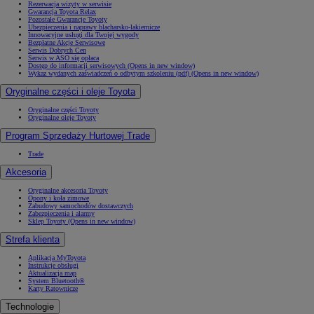
Rezerwacja wizyty w serwisie
Gwarancja Toyota Relax
Pozostałe Gwarancje Toyoty
Ubezpieczenia i naprawy blacharsko-lakiernicze
Innowacyjne usługi dla Twojej wygody
Bezpłatne Akcje Serwisowe
Serwis Dobrych Cen
Serwis w ASO się opłaca
Dostęp do informacji serwisowych
(Opens in new window)
Wykaz wydanych zaświadczeń o odbytym szkoleniu (pdf)
(Opens in new window)
Oryginalne części i oleje Toyota
Oryginalne części Toyoty
Oryginalne oleje Toyoty
Program Sprzedaży Hurtowej Trade
Trade
Akcesoria
Oryginalne akcesoria Toyoty
Opony i koła zimowe
Zabudowy samochodów dostawczych
Zabezpieczenia i alarmy
Sklep Toyoty
(Opens in new window)
Strefa klienta
Aplikacja MyToyota
Instrukcje obsługi
Aktualizacja map
System Bluetooth®
Karty Ratownicze
Technologie