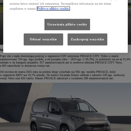
możesz łatwo zmienić ich ustawienia. Szczegółowe informacje na ten temat
znajdziesz w naszej
Polityce plików cookie.
Ustawienia plików cookie
Odrzuć wszystkie
Zaakceptuj wszystkie
Mocna pozycja w segmentach
Piąty rok z rzędu dominującą pozycję w segmencie CDV utrzymuje PROACE CITY. Tylko w marcu
zarejestrowano 704 egz. tego modelu, a od początku roku – 1810 egz. (+30,3%), co przełożyło się na aż 31,6%
udziału w tej kategorii pojazdów. 917 zarejestrowanych aut to osobowa odmiana PROACE CITY Verso,
a 893 samochody to dostawcza wersja van.
Od stycznia do marca 2025 roku na polskie drogi wyjechało już 965 egz. modelu PROACE, który
w segmencie MDV ma 19,7% udziału. Do końca I kwartału klienci odebrali z salonów 539 egz. osobowej
wersji Verso oraz 426 vanów. Marzec PROACE zakończył z wynikiem 288 zarejestrowanych aut.