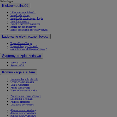
Technologie
Elektromobilność
Lider elektromobilności
Napęd hybrydowy
Napęd hybrydowy typu plug-in
Napęd wodorowy
Napęd elektryczny na baterię
Zasięg aut elektrycznych
Zalety posiadania aut elektrycznych
Ładowanie elektrycznej Toyoty
Toyota HomeCharge
Toyota Charging Network
Jak naładować elektryczną Toyotę?
Systemy bezpieczeństwa
Toyota T-Mate
System eCall
Komunikacja z autem
Nowa aplikacja MyToyota
Cyfrowy opiekun auta
Usługi Connected
Płatne subskrypcje
Toyota Connectivity Match
Znajdź salon i serwis Toyoty
Skontaktuj się z nami
Polityka ciasteczek
Deklaracja dostępności
(Opens in new window)
(Opens in new window)
(Opens in new window)