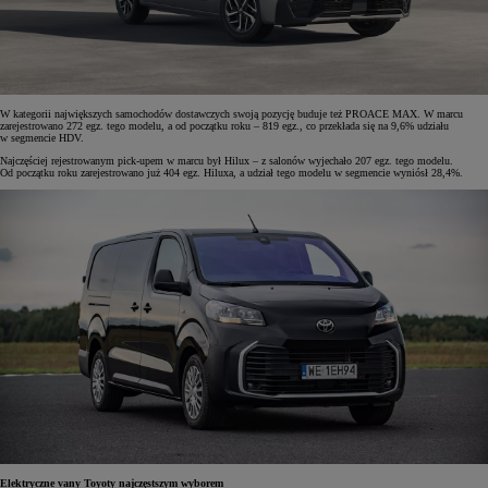
W kategorii największych samochodów dostawczych swoją pozycję buduje też PROACE MAX. W marcu
zarejestrowano 272 egz. tego modelu, a od początku roku – 819 egz., co przekłada się na 9,6% udziału
w segmencie HDV.
Najczęściej rejestrowanym pick-upem w marcu był Hilux – z salonów wyjechało 207 egz. tego modelu.
Od początku roku zarejestrowano już 404 egz. Hiluxa, a udział tego modelu w segmencie wyniósł 28,4%.
Elektryczne vany Toyoty najczęstszym wyborem