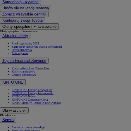
Samochody używane
Umów się na jazdę testową
Zobacz wszystkie cenniki
Konfiguruj swoją Toyotę
Oferty specjalne i Finansowanie
Oferty specjalne i Finansowanie
Aktualne oferty
Finał wyprzedaży 2025
Samochody dostawcze Toyota Professional
Oferta biznesowa
Auta używane
Toyota Financial Services
Kredyt niższych rat Toyota Easy
Kredyt standardowy
Leasing standardowy
KINTO ONE
KINTO ONE Leasing niższych rat
KINTO ONE Leasing konsumencki
KINTO ONE Najem
KINTO ONE Zarządzanie flotą
KINTO Mobility
(Opens in new window)
Dla właścicieli
Dla właścicieli
Serwis
Promocje i sezonowe usługi
Pozostałe oferty serwisu