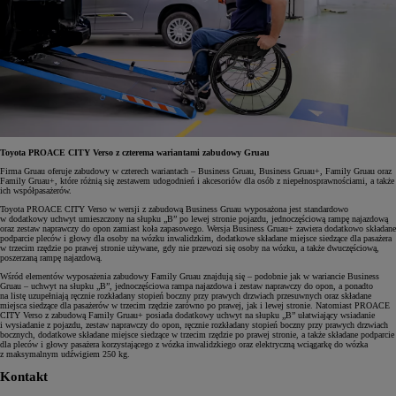
Toyota PROACE CITY Verso z czterema wariantami zabudowy Gruau
Firma Gruau oferuje zabudowy w czterech wariantach – Business Gruau, Business Gruau+, Family Gruau oraz
Family Gruau+, które różnią się zestawem udogodnień i akcesoriów dla osób z niepełnosprawnościami, a także
ich współpasażerów.
Toyota PROACE CITY Verso w wersji z zabudową Business Gruau wyposażona jest standardowo
w dodatkowy uchwyt umieszczony na słupku „B” po lewej stronie pojazdu, jednoczęściową rampę najazdową
oraz zestaw naprawczy do opon zamiast koła zapasowego. Wersja Business Gruau+ zawiera dodatkowo składane
podparcie pleców i głowy dla osoby na wózku inwalidzkim, dodatkowe składane miejsce siedzące dla pasażera
w trzecim rzędzie po prawej stronie używane, gdy nie przewozi się osoby na wózku, a także dwuczęściową,
poszerzaną rampę najazdową.
Wśród elementów wyposażenia zabudowy Family Gruau znajdują się – podobnie jak w wariancie Business
Gruau – uchwyt na słupku „B”, jednoczęściowa rampa najazdowa i zestaw naprawczy do opon, a ponadto
na listę uzupełniają ręcznie rozkładany stopień boczny przy prawych drzwiach przesuwnych oraz składane
miejsca siedzące dla pasażerów w trzecim rzędzie zarówno po prawej, jak i lewej stronie. Natomiast PROACE
CITY Verso z zabudową Family Gruau+ posiada dodatkowy uchwyt na słupku „B” ułatwiający wsiadanie
i wysiadanie z pojazdu, zestaw naprawczy do opon, ręcznie rozkładany stopień boczny przy prawych drzwiach
bocznych, dodatkowe składane miejsce siedzące w trzecim rzędzie po prawej stronie, a także składane podparcie
dla pleców i głowy pasażera korzystającego z wózka inwalidzkiego oraz elektryczną wciągarkę do wózka
z maksymalnym udźwigiem 250 kg.
Kontakt