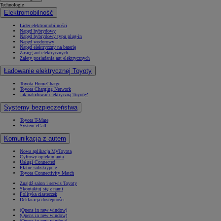
Technologie
Elektromobilność
Lider elektromobilności
Napęd hybrydowy
Napęd hybrydowy typu plug-in
Napęd wodorowy
Napęd elektryczny na baterię
Zasięg aut elektrycznych
Zalety posiadania aut elektrycznych
Ładowanie elektrycznej Toyoty
Toyota HomeCharge
Toyota Charging Network
Jak naładować elektryczną Toyotę?
Systemy bezpieczeństwa
Toyota T-Mate
System eCall
Komunikacja z autem
Nowa aplikacja MyToyota
Cyfrowy opiekun auta
Usługi Connected
Płatne subskrypcje
Toyota Connectivity Match
Znajdź salon i serwis Toyoty
Skontaktuj się z nami
Polityka ciasteczek
Deklaracja dostępności
(Opens in new window)
(Opens in new window)
(Opens in new window)