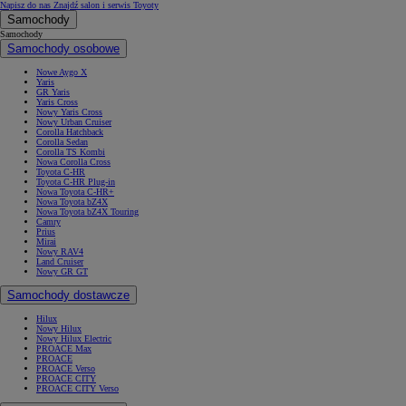
Napisz do nas
Znajdź salon i serwis Toyoty
Samochody
Samochody
Samochody osobowe
Nowe Aygo X
Yaris
GR Yaris
Yaris Cross
Nowy Yaris Cross
Nowy Urban Cruiser
Corolla Hatchback
Corolla Sedan
Corolla TS Kombi
Nowa Corolla Cross
Toyota C-HR
Toyota C-HR Plug-in
Nowa Toyota C-HR+
Nowa Toyota bZ4X
Nowa Toyota bZ4X Touring
Camry
Prius
Mirai
Nowy RAV4
Land Cruiser
Nowy GR GT
Samochody dostawcze
Hilux
Nowy Hilux
Nowy Hilux Electric
PROACE Max
PROACE
PROACE Verso
PROACE CITY
PROACE CITY Verso