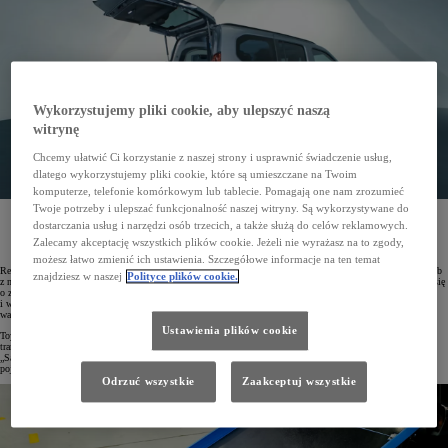
Wykorzystujemy pliki cookie, aby ulepszyć naszą
witrynę
Chcemy ułatwić Ci korzystanie z naszej strony i usprawnić świadczenie usług,
dlatego wykorzystujemy pliki cookie, które są umieszczane na Twoim
komputerze, telefonie komórkowym lub tablecie. Pomagają one nam zrozumieć
Twoje potrzeby i ulepszać funkcjonalność naszej witryny. Są wykorzystywane do
Toyota poszerzyła ofertę pojazdów dostosowanych do wygodnego i bezpiecznego przewozu osób
dostarczania usług i narzędzi osób trzecich, a także służą do celów reklamowych.
z niepełnosprawnościami. PROACE CITY Verso został wzbogacony o fabryczne pakiety Gruau,
a dzięki wsparciu finansowemu z Państwowego Funduszu Rehabilitacji Osób Niepełnosprawnych
Zalecamy akceptację wszystkich plików cookie. Jeżeli nie wyrażasz na to zgody,
(PFRON) cena samochodu zaczyna się już od 41 899 zł.
możesz łatwo zmienić ich ustawienia. Szczegółowe informacje na ten temat
Realizując koncepcję „Mobilność dla wszystkich”, Toyota wprowadza pojazdy dostosowane do przewozu osób
znajdziesz w naszej
Polityce plików cookie.
z niepełnosprawnościami. Asortyment możliwych konwersji dla modelu PROACE CITY Verso powiększył się
o zabudowy wykonane przez znaną firmę Gruau z Francji. Udogodnienia poprawiające komfort wsiadania
i wysiadania oraz gwarantujące komfortowe i bezpieczne podróżowanie zaprojektowano dla 7-osobowego
wariantu nadwozia Long z tylną klapą w wersjach Business i Family.
Ustawienia plików cookie
Toyoty PROACE CITY Verso z zabudową Gruau wyprodukowano zgodnie z wymogami dotyczącymi
transportu osób z niepełnosprawnością i kwalifikują się do przyznania dotacji w programie PFRON
„Samodzielność – Aktywność – Mobilność!”. Przy najwyższym dofinansowaniu wynoszącym 85% ceny
pojazdu, PROACE CITY Verso z zabudową Gruau można nabyć już od 41 899 złotych.
Odrzuć wszystkie
Zaakceptuj wszystkie