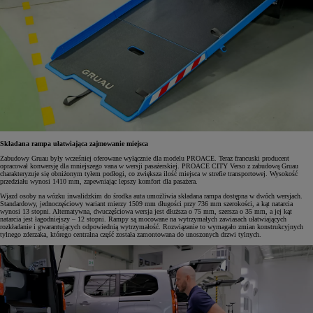
Składana rampa ułatwiająca zajmowanie miejsca
Zabudowy Gruau były wcześniej oferowane wyłącznie dla modelu PROACE. Teraz francuski producent
opracował konwersję dla mniejszego vana w wersji pasażerskiej. PROACE CITY Verso z zabudową Gruau
charakteryzuje się obniżonym tyłem podłogi, co zwiększa ilość miejsca w strefie transportowej. Wysokość
przedziału wynosi 1410 mm, zapewniając lepszy komfort dla pasażera.
Wjazd osoby na wózku inwalidzkim do środka auta umożliwia składana rampa dostępna w dwóch wersjach.
Standardowy, jednoczęściowy wariant mierzy 1509 mm długości przy 736 mm szerokości, a kąt natarcia
wynosi 13 stopni. Alternatywna, dwuczęściowa wersja jest dłuższa o 75 mm, szersza o 35 mm, a jej kąt
natarcia jest łagodniejszy – 12 stopni. Rampy są mocowane na wytrzymałych zawiasach ułatwiających
rozkładanie i gwarantujących odpowiednią wytrzymałość. Rozwiązanie to wymagało zmian konstrukcyjnych
tylnego zderzaka, którego centralna część została zamontowana do unoszonych drzwi tylnych.