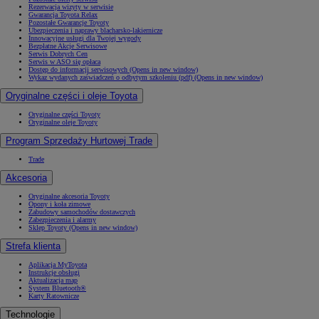
Rezerwacja wizyty w serwisie
Gwarancja Toyota Relax
Pozostałe Gwarancje Toyoty
Ubezpieczenia i naprawy blacharsko-lakiernicze
Innowacyjne usługi dla Twojej wygody
Bezpłatne Akcje Serwisowe
Serwis Dobrych Cen
Serwis w ASO się opłaca
Dostęp do informacji serwisowych
(Opens in new window)
Wykaz wydanych zaświadczeń o odbytym szkoleniu (pdf)
(Opens in new window)
Oryginalne części i oleje Toyota
Oryginalne części Toyoty
Oryginalne oleje Toyoty
Program Sprzedaży Hurtowej Trade
Trade
Akcesoria
Oryginalne akcesoria Toyoty
Opony i koła zimowe
Zabudowy samochodów dostawczych
Zabezpieczenia i alarmy
Sklep Toyoty
(Opens in new window)
Strefa klienta
Aplikacja MyToyota
Instrukcje obsługi
Aktualizacja map
System Bluetooth®
Karty Ratownicze
Technologie