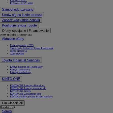
PROACE CITY
PROACE CITY Verso
Samochody używane
Umów się na jazdę testową
Zobacz wszystkie cenniki
Konfiguruj swoją Toyotę
Oferty specjalne i Finansowanie
Oferty specjalne i Finansowanie
Aktualne oferty
Finał wyprzedaży 2025
Samochody dostawcze Toyota Professional
Oferta biznesowa
Auta używane
Toyota Financial Services
Kredyt niższych rat Toyota Easy
Kredyt standardowy
Leasing standardowy
KINTO ONE
KINTO ONE Leasing niższych rat
KINTO ONE Leasing konsumencki
KINTO ONE Najem
KINTO ONE Zarządzanie flotą
KINTO Mobility
(Opens in new window)
Dla właścicieli
Dla właścicieli
Serwis