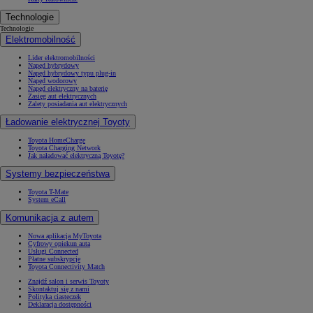
Technologie
Technologie
Elektromobilność
Lider elektromobilności
Napęd hybrydowy
Napęd hybrydowy typu plug-in
Napęd wodorowy
Napęd elektryczny na baterię
Zasięg aut elektrycznych
Zalety posiadania aut elektrycznych
Ładowanie elektrycznej Toyoty
Toyota HomeCharge
Toyota Charging Network
Jak naładować elektryczną Toyotę?
Systemy bezpieczeństwa
Toyota T-Mate
System eCall
Komunikacja z autem
Nowa aplikacja MyToyota
Cyfrowy opiekun auta
Usługi Connected
Płatne subskrypcje
Toyota Connectivity Match
Znajdź salon i serwis Toyoty
Skontaktuj się z nami
Polityka ciasteczek
Deklaracja dostępności