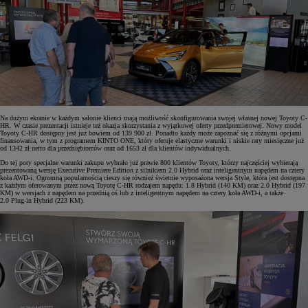
Na dużym ekranie w każdym salonie klienci mają możliwość skonfigurowania swojej własnej nowej Toyoty C-
HR. W czasie prezentacji istnieje też okazja skorzystania z wyjątkowej oferty przedpremierowej. Nowy model
Toyoty C-HR dostępny jest już bowiem od 139 900 zł. Ponadto każdy może zapoznać się z różnymi opcjami
finansowania, w tym z programem KINTO ONE, który oferuje elastyczne warunki i niskie raty miesięczne już
od 1342 zł netto dla przedsiębiorców oraz od 1653 zł dla klientów indywidualnych.
Do tej pory specjalne warunki zakupu wybrało już prawie 800 klientów Toyoty, którzy najczęściej wybierają
prezentowaną wersję Executive Premiere Edition z silnikiem 2.0 Hybrid oraz inteligentnym napędem na cztery
koła AWD-i. Ogromną popularnością cieszy się również świetnie wyposażona wersja Style, która jest dostępna
z każdym oferowanym przez nową Toyotę C-HR rodzajem napędu: 1.8 Hybrid (140 KM) oraz 2.0 Hybrid (197
KM) w wersjach z napędem na przednią oś lub z inteligentnym napędem na cztery koła AWD-i, a także
2.0 Plug-in Hybrid (223 KM).