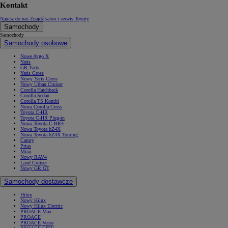
Kontakt
Napisz do nas
Znajdź salon i serwis Toyoty
Samochody
Samochody
Samochody osobowe
Nowe Aygo X
Yaris
GR Yaris
Yaris Cross
Nowy Yaris Cross
Nowy Urban Cruiser
Corolla Hatchback
Corolla Sedan
Corolla TS Kombi
Nowa Corolla Cross
Toyota C-HR
Toyota C-HR Plug-in
Nowa Toyota C-HR+
Nowa Toyota bZ4X
Nowa Toyota bZ4X Touring
Camry
Prius
Mirai
Nowy RAV4
Land Cruiser
Nowy GR GT
Samochody dostawcze
Hilux
Nowy Hilux
Nowy Hilux Electric
PROACE Max
PROACE
PROACE Verso