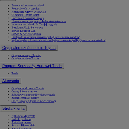
Promocje i sezonowe usługi
Pozostałe oferty serwisu
Rezerwacja wizyty w serwisie
Gwarancja Toyota Relax
Pozostałe Gwarancje Toyoty
Ubezpieczenia i naprawy blacharsko-lakiernicze
Innowacyjne usługi dla Twojej wygody
Bezpłatne Akcje Serwisowe
Serwis Dobrych Cen
Serwis w ASO się opłaca
Dostęp do informacji serwisowych
(Opens in new window)
Wykaz wydanych zaświadczeń o odbytym szkoleniu (pdf)
(Opens in new window)
Oryginalne części i oleje Toyota
Oryginalne części Toyoty
Oryginalne oleje Toyoty
Program Sprzedaży Hurtowej Trade
Trade
Akcesoria
Oryginalne akcesoria Toyoty
Opony i koła zimowe
Zabudowy samochodów dostawczych
Zabezpieczenia i alarmy
Sklep Toyoty
(Opens in new window)
Strefa klienta
Aplikacja MyToyota
Instrukcje obsługi
Aktualizacja map
System Bluetooth®
Karty Ratownicze