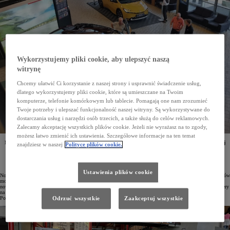
Wykorzystujemy pliki cookie, aby ulepszyć naszą
witrynę
Chcemy ułatwić Ci korzystanie z naszej strony i usprawnić świadczenie usług,
dlatego wykorzystujemy pliki cookie, które są umieszczane na Twoim
komputerze, telefonie komórkowym lub tablecie. Pomagają one nam zrozumieć
Twoje potrzeby i ulepszać funkcjonalność naszej witryny. Są wykorzystywane do
dostarczania usług i narzędzi osób trzecich, a także służą do celów reklamowych.
Zalecamy akceptację wszystkich plików cookie. Jeżeli nie wyrażasz na to zgody,
możesz łatwo zmienić ich ustawienia. Szczegółowe informacje na ten temat
Na pokazach nowej Toyoty C-HR pojawiło się już ponad 15 tysięcy osób. W salonach marki w całej
znajdziesz w naszej
Polityce plików cookie.
Polsce można po raz pierwszy przyjrzeć się z bliska drugiej generacji tego popularnego crossovera.
Co więcej, auto zdecydowało się zamówić już blisko 800 osób.
Ustawienia plików cookie
Nowa Toyota C-HR będzie prezentowana na żywo w salonach w całej Polsce do 25 listopada. Podczas pokazów
można zobaczyć auto w najwyższej wersji wyposażenia Executive Premiere Edition z pełnią możliwości
nowego crossovera. Przy okazji odwiedzający salony mogą też obejrzeć nowe wzory felg oraz efektowne lakiery
na dużych próbnikach dostępne w tym modelu. Dotychczas odbyło się 18 wydarzeń w różnych częściach
Polski, a w salonach marki pojawiło się już ponad 15 tysięcy odwiedzających.
Odrzuć wszystkie
Zaakceptuj wszystkie