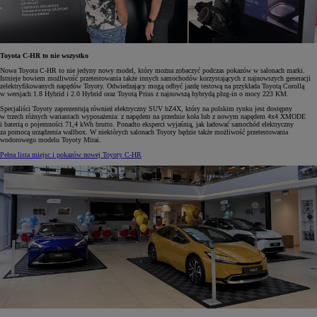
Toyota C-HR to nie wszystko
Nowa Toyota C-HR to nie jedyny nowy model, który można zobaczyć podczas pokazów w salonach marki.
Istnieje bowiem możliwość przetestowania także innych samochodów korzystających z najnowszych generacji
zelektryfikowanych napędów Toyoty. Odwiedzający mogą odbyć jazdę testową na przykłada Toyotą Corollą
w wersjach 1.8 Hybrid i 2.0 Hybrid oraz Toyotą Prius z najnowszą hybrydą plug-in o mocy 223 KM.
Specjaliści Toyoty zaprezentują również elektryczny SUV bZ4X, który na polskim rynku jest dostępny
w trzech różnych wariantach wyposażenia: z napędem na przednie koła lub z nowym napędem 4x4 XMODE
i baterią o pojemności 71,4 kWh brutto. Ponadto eksperci wyjaśnią, jak ładować samochód elektryczny
za pomocą urządzenia wallbox. W niektórych salonach Toyoty będzie także możliwość przetestowania
wodorowego modelu Toyoty Mirai.
Pełna lista miejsc i pokazów nowej Toyoty C-HR