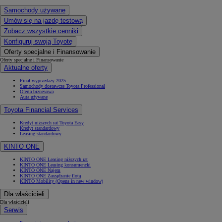
Samochody używane
Umów się na jazdę testową
Zobacz wszystkie cenniki
Konfiguruj swoją Toyotę
Oferty specjalne i Finansowanie
Oferty specjalne i Finansowanie
Aktualne oferty
Finał wyprzedaży 2025
Samochody dostawcze Toyota Professional
Oferta biznesowa
Auta używane
Toyota Financial Services
Kredyt niższych rat Toyota Easy
Kredyt standardowy
Leasing standardowy
KINTO ONE
KINTO ONE Leasing niższych rat
KINTO ONE Leasing konsumencki
KINTO ONE Najem
KINTO ONE Zarządzanie flotą
KINTO Mobility
(Opens in new window)
Dla właścicieli
Dla właścicieli
Serwis