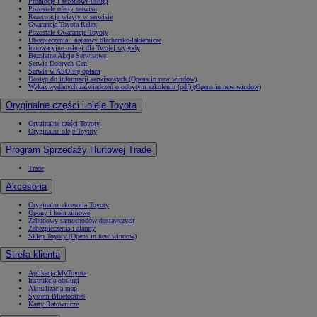
Promocje i sezonowe usługi
Pozostałe oferty serwisu
Rezerwacja wizyty w serwisie
Gwarancja Toyota Relax
Pozostałe Gwarancje Toyoty
Ubezpieczenia i naprawy blacharsko-lakiernicze
Innowacyjne usługi dla Twojej wygody
Bezpłatne Akcje Serwisowe
Serwis Dobrych Cen
Serwis w ASO się opłaca
Dostęp do informacji serwisowych
(Opens in new window)
Wykaz wydanych zaświadczeń o odbytym szkoleniu (pdf)
(Opens in new window)
Oryginalne części i oleje Toyota
Oryginalne części Toyoty
Oryginalne oleje Toyoty
Program Sprzedaży Hurtowej Trade
Trade
Akcesoria
Oryginalne akcesoria Toyoty
Opony i koła zimowe
Zabudowy samochodów dostawczych
Zabezpieczenia i alarmy
Sklep Toyoty
(Opens in new window)
Strefa klienta
Aplikacja MyToyota
Instrukcje obsługi
Aktualizacja map
System Bluetooth®
Karty Ratownicze