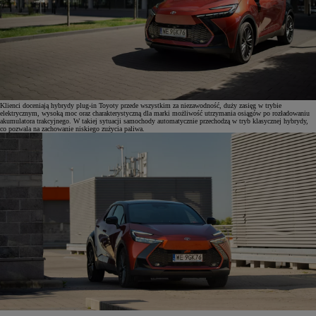
Klienci doceniają hybrydy plug-in Toyoty przede wszystkim za niezawodność, duży zasięg w trybie
elektrycznym, wysoką moc oraz charakterystyczną dla marki możliwość utrzymania osiągów po rozładowaniu
akumulatora trakcyjnego. W takiej sytuacji samochody automatycznie przechodzą w tryb klasycznej hybrydy,
co pozwala na zachowanie niskiego zużycia paliwa.