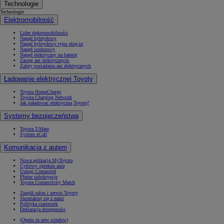
Technologie
Technologie
Elektromobilność
Lider elektromobilności
Napęd hybrydowy
Napęd hybrydowy typu plug-in
Napęd wodorowy
Napęd elektryczny na baterię
Zasięg aut elektrycznych
Zalety posiadania aut elektrycznych
Ładowanie elektrycznej Toyoty
Toyota HomeCharge
Toyota Charging Network
Jak naładować elektryczną Toyotę?
Systemy bezpieczeństwa
Toyota T-Mate
System eCall
Komunikacja z autem
Nowa aplikacja MyToyota
Cyfrowy opiekun auta
Usługi Connected
Płatne subskrypcje
Toyota Connectivity Match
Znajdź salon i serwis Toyoty
Skontaktuj się z nami
Polityka ciasteczek
Deklaracja dostępności
(Opens in new window)