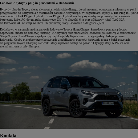
Ładowanie hybrydy plug-in przewodami w standardzie
Hybrydy plug-in Toyoty cieszą się popularnością także dlatego, że od momentu opuszczenia salonu są w pełni
przygotowane do korzystania z możliwości napędu elektrycznego. W bagażnikach Toyoty C-HR Plug-in Hybrid
oraz modeli RAV4 Plug-in Hybrid i Prius Plug-in Hybrid znajdują się niezbędne przewody do ładowania:
bezpieczny kabel AC do gniazdka domowego 230 V o długości 6 m oraz trójfazowy kabel Typ2 32A
do ładowania AC ze stacji wallbox lub publicznej stacji ładowania o długości 7,5 m.
Dodatkowo w salonach można zamówić ładowarkę Toyota HomeCharge. Sprzedawcy pomagają dobrać
odpowiedni model do domowej instalacji elektrycznej oraz możliwości ładowarki pokładowej w samochodzie.
Stacje Toyota HomeCharge współpracują z aplikacją MyToyota umożliwiającą pełną obsługę procesu
ładowania. Osoby planujące częste korzystanie z publicznych punktów ładowania mogą z kolei przystąpić
do programu Toyota Charging Network, który zapewnia dostęp do ponad 11 tysięcy stacji w Polsce oraz
niemal miliona w całej Europie.
Kontakt