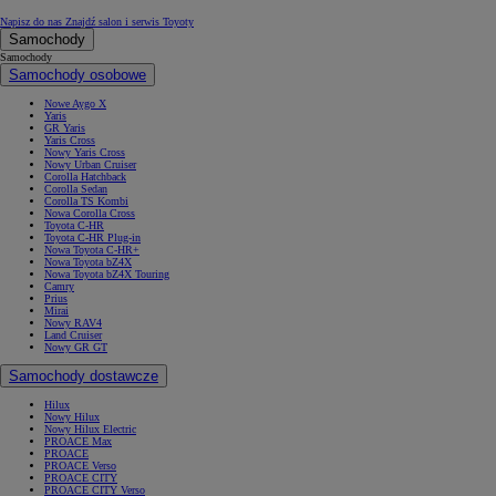
Napisz do nas
Znajdź salon i serwis Toyoty
Samochody
Samochody
Samochody osobowe
Nowe Aygo X
Yaris
GR Yaris
Yaris Cross
Nowy Yaris Cross
Nowy Urban Cruiser
Corolla Hatchback
Corolla Sedan
Corolla TS Kombi
Nowa Corolla Cross
Toyota C-HR
Toyota C-HR Plug-in
Nowa Toyota C-HR+
Nowa Toyota bZ4X
Nowa Toyota bZ4X Touring
Camry
Prius
Mirai
Nowy RAV4
Land Cruiser
Nowy GR GT
Samochody dostawcze
Hilux
Nowy Hilux
Nowy Hilux Electric
PROACE Max
PROACE
PROACE Verso
PROACE CITY
PROACE CITY Verso