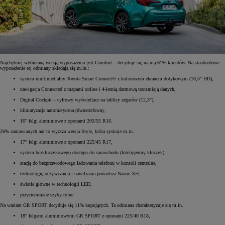
Najchętniej wybieraną wersją wyposażenia jest Comfort – decyduje się na nią 61% klientów. Na standardowe
wyposażenie tej odmiany składają się m.in.:
system multimedialny Toyota Smart Connect® z kolorowym ekranem dotykowym (10,5" HD),
nawigacja Connected z mapami online i 4-letnią darmową transmisją danych,
Digital Cockpit – cyfrowy wyświetlacz na tablicy zegarów (12,3"),
klimatyzacja automatyczna (dwustrefowa),
16" felgi aluminiowe z oponami 205/55 R16.
26% zamawianych aut to wyższa wersja Style, która zyskuje m.in.:
17" felgi aluminiowe z oponami 225/45 R17,
system bezkluczykowego dostępu do samochodu (Inteligentny kluczyk),
stację do bezprzewodowego ładowania telefonu w konsoli centralne,
technologię oczyszczania i nawilżania powietrza Nanoe-X®,
światła główne w technologii LED,
przyciemniane szyby tylne.
Na wariant GR SPORT decyduje się 11% kupujących. Ta odmiana charakteryzuje się m.in.:
18" felgami aluminiowymi GR SPORT z oponami 225/40 R18,