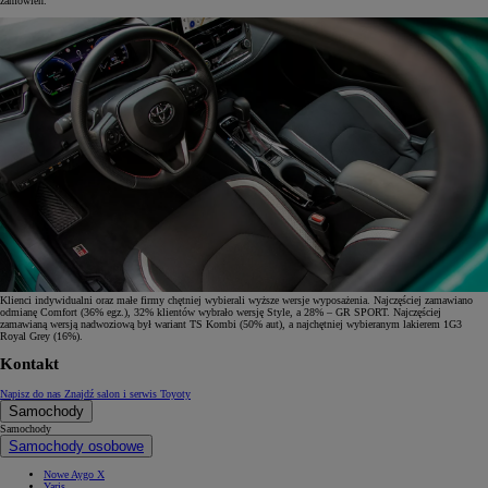
zamówień.
Klienci indywidualni oraz małe firmy chętniej wybierali wyższe wersje wyposażenia. Najczęściej zamawiano
odmianę Comfort (36% egz.), 32% klientów wybrało wersję Style, a 28% – GR SPORT. Najczęściej
zamawianą wersją nadwoziową był wariant TS Kombi (50% aut), a najchętniej wybieranym lakierem 1G3
Royal Grey (16%).
Kontakt
Napisz do nas
Znajdź salon i serwis Toyoty
Samochody
Samochody
Samochody osobowe
Nowe Aygo X
Yaris