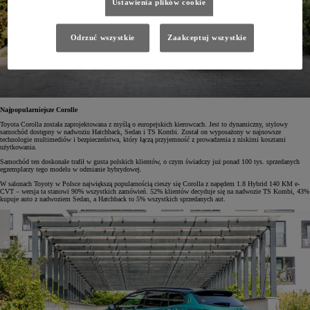
Ustawienia plików cookie
Odrzuć wszystkie
Zaakceptuj wszystkie
Najpopularniejsze Corolle
Toyota Corolla została zaprojektowana z myślą o europejskich kierowcach. Jest to dynamiczny, stylowy
samochód dostępny w nadwoziu Hatchback, Sedan i TS Kombi. Został on wyposażony w najnowsze
technologie multimediów i bezpieczeństwa, który łączą przyjemność z prowadzenia z niskimi kosztami
użytkowania.
Samochód ten doskonale trafił w gusta polskich klientów, o czym świadczy już ponad 100 tys. sprzedanych
egzemplarzy tego modelu w odmianie hybrydowej.
W salonach Toyoty w Polsce największą popularnością cieszy się Corolla z napędem 1.8 Hybrid 140 KM e-
CVT – wersja ta stanowi 90% wszystkich zamówień. 52% klientów decyduje się na nadwozie TS Kombi, 43%
kupuje auto z nadwoziem Sedan, a Hatchback to 5% wszystkich sprzedanych aut.