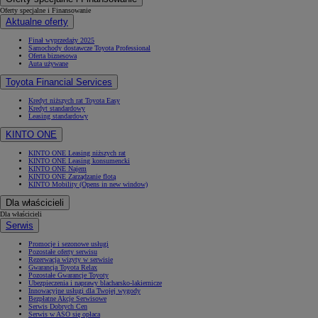
Oferty specjalne i Finansowanie
Aktualne oferty
Finał wyprzedaży 2025
Samochody dostawcze Toyota Professional
Oferta biznesowa
Auta używane
Toyota Financial Services
Kredyt niższych rat Toyota Easy
Kredyt standardowy
Leasing standardowy
KINTO ONE
KINTO ONE Leasing niższych rat
KINTO ONE Leasing konsumencki
KINTO ONE Najem
KINTO ONE Zarządzanie flotą
KINTO Mobility
(Opens in new window)
Dla właścicieli
Dla właścicieli
Serwis
Promocje i sezonowe usługi
Pozostałe oferty serwisu
Rezerwacja wizyty w serwisie
Gwarancja Toyota Relax
Pozostałe Gwarancje Toyoty
Ubezpieczenia i naprawy blacharsko-lakiernicze
Innowacyjne usługi dla Twojej wygody
Bezpłatne Akcje Serwisowe
Serwis Dobrych Cen
Serwis w ASO się opłaca