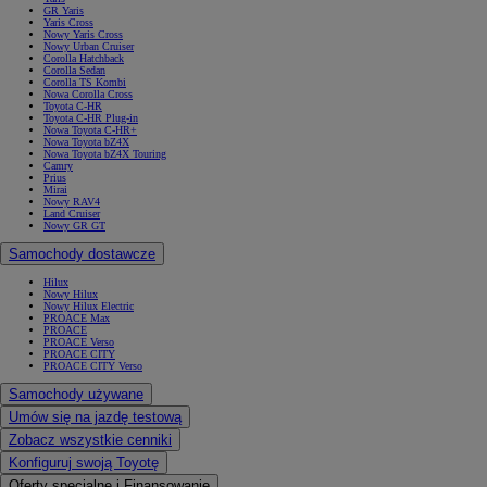
GR Yaris
Yaris Cross
Nowy Yaris Cross
Nowy Urban Cruiser
Corolla Hatchback
Corolla Sedan
Corolla TS Kombi
Nowa Corolla Cross
Toyota C-HR
Toyota C-HR Plug-in
Nowa Toyota C-HR+
Nowa Toyota bZ4X
Nowa Toyota bZ4X Touring
Camry
Prius
Mirai
Nowy RAV4
Land Cruiser
Nowy GR GT
Samochody dostawcze
Hilux
Nowy Hilux
Nowy Hilux Electric
PROACE Max
PROACE
PROACE Verso
PROACE CITY
PROACE CITY Verso
Samochody używane
Umów się na jazdę testową
Zobacz wszystkie cenniki
Konfiguruj swoją Toyotę
Oferty specjalne i Finansowanie