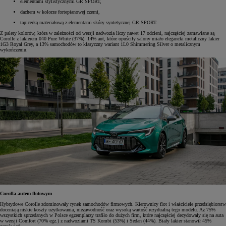
elementami stylistycznymi GR SPORT,
dachem w kolorze fortepianowej czerni,
tapicerką materiałową z elementami skóry syntetycznej GR SPORT.
Z palety kolorów, która w zależności od wersji nadwozia liczy nawet 17 odcieni, najczęściej zamawiane są
Corolle z lakierem 040 Pure White (37%). 14% aut, które opuściły salony miało elegancki metaliczny lakier
1G3 Royal Grey, a 13% samochodów to klasyczny wariant 1L0 Shimmering Silver o metalicznym
wykończeniu.
Corolla autem flotowym
Hybrydowe Corolle zdominowały rynek samochodów firmowych. Kierownicy flot i właściciele przedsiębiorstw
doceniają niskie koszty użytkowania, niezawodność oraz wysoką wartość rezydualną tego modelu. Aż 75%
wszystkich sprzedanych w Polsce egzemplarzy trafiło do dużych firm, które najczęściej decydowały się na auta
w wersji Comfort (70% egz.) z nadwoziami TS Kombi (53%) i Sedan (44%). Biały lakier stanowił 45%