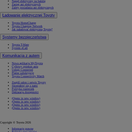
Napęd elektryczny na baterię
Zasięg aut elektrycznych
Zalety posiadania aut elektrycznych
Ładowanie elektrycznej Toyoty
Toyota HomeCharge
Toyota Charging Network
Jak naładować elektryczną Toyotę?
Systemy bezpieczeństwa
Toyota T-Mate
System eCall
Komunikacja z autem
Nowa aplikacja MyToyota
Cyfrowy opiekun auta
Usługi Connected
Płatne subskrypcje
Toyota Connectivity Match
Znajdź salon i serwis Toyoty
Skontaktuj się z nami
Polityka ciasteczek
Deklaracja dostępności
(Opens in new window)
(Opens in new window)
(Opens in new window)
(Opens in new window)
Copyright © Toyota 2026
Informacje prawne
Polityka prywatności