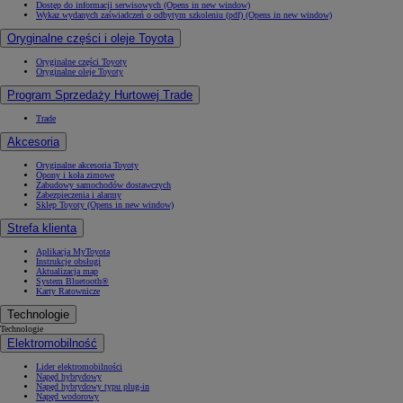
Dostęp do informacji serwisowych
(Opens in new window)
Wykaz wydanych zaświadczeń o odbytym szkoleniu (pdf)
(Opens in new window)
Oryginalne części i oleje Toyota
Oryginalne części Toyoty
Oryginalne oleje Toyoty
Program Sprzedaży Hurtowej Trade
Trade
Akcesoria
Oryginalne akcesoria Toyoty
Opony i koła zimowe
Zabudowy samochodów dostawczych
Zabezpieczenia i alarmy
Sklep Toyoty
(Opens in new window)
Strefa klienta
Aplikacja MyToyota
Instrukcje obsługi
Aktualizacja map
System Bluetooth®
Karty Ratownicze
Technologie
Technologie
Elektromobilność
Lider elektromobilności
Napęd hybrydowy
Napęd hybrydowy typu plug-in
Napęd wodorowy