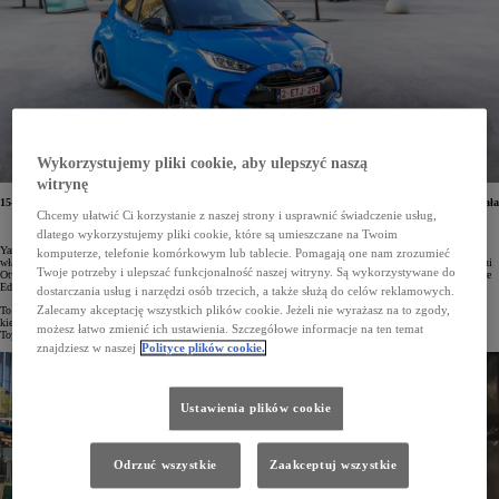
Wykorzystujemy pliki cookie, aby ulepszyć naszą
witrynę
15-20 kwietnia w salonach Toyoty w Polsce odbędą się Dni Otwarte nowego Yarisa. Będzie to doskonała
okazja, by przetestować nową
Chcemy ułatwić Ci korzystanie z naszej strony i usprawnić świadczenie usług,
130-konną hybrydę, a także zapoznać się z nową wersją Premiere Edition.
dlatego wykorzystujemy pliki cookie, które są umieszczane na Twoim
Yaris jest jednym z najpopularniejszych samochodów segmentu B w Polsce. U dilerów Toyoty debiutuje
komputerze, telefonie komórkowym lub tablecie. Pomagają one nam zrozumieć
właśnie model z 2024 roku produkcji. Z tej okazji w salonach marki w dniach 15–20 kwietnia odbędą się Dni
Twoje potrzeby i ulepszać funkcjonalność naszej witryny. Są wykorzystywane do
Otwarte, podczas których będzie można się zapoznać z odświeżonym autem, z nową wersją specjalną Premiere
Edition oraz z nowym napędem hybrydowym o mocy 130 KM.
dostarczania usług i narzędzi osób trzecich, a także służą do celów reklamowych.
Zalecamy akceptację wszystkich plików cookie. Jeżeli nie wyrażasz na to zgody,
To nie jedyne nowości. Miejski samochód Toyoty został też wyposażony w ulepszone systemy wsparcia
kierowcy podczas jazdy i parkowania
możesz łatwo zmienić ich ustawienia. Szczegółowe informacje na ten temat
Toyota T-Mate, nowe cyfrowe zegary i większe ekrany systemu multimedialnego.
znajdziesz w naszej
Polityce plików cookie.
Ustawienia plików cookie
Odrzuć wszystkie
Zaakceptuj wszystkie