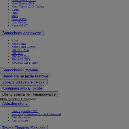
Nowa Toyota C-HR+
Nowa Toyota bZ4X
Nowa Toyota bZ4X Touring
Camry
Prius
Mirai
Nowy RAV4
Land Cruiser
Nowy GR GT
Samochody dostawcze
Hilux
Nowy Hilux
Nowy Hilux Electric
PROACE Max
PROACE
PROACE Verso
PROACE CITY
PROACE CITY Verso
Samochody używane
Umów się na jazdę testową
Zobacz wszystkie cenniki
Konfiguruj swoją Toyotę
Oferty specjalne i Finansowanie
Oferty specjalne i Finansowanie
Aktualne oferty
Finał wyprzedaży 2025
Samochody dostawcze Toyota Professional
Oferta biznesowa
Auta używane
Toyota Financial Services