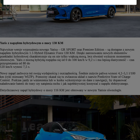
Yaris z napędem hybrydowym o mocy 130 KM
Najwyższe wersje wyposażenia nowego Yarisa – GR SPORT oraz Premiere Edition – są dostępne z nowym
napędem hybrydowym 1.5 Hybrid Dynamic Force 130 KM. Dzięki zastosowaniu nowych elementów
przekładni hybrydowej charakteryzuje się on nie tylko większą mocą, lecz również wyższym momentem
obrotowym. Yaris z mocną hybrydą rozpędza się od 0 do 100 km/h w 9,2 s i ma lepszą elastyczność – czas
przyspieszenia od 80 do
120 km/h wynosi 7,5 s.
Nowy napęd zachwyca też swoją wydajnością i oszczędnością. Średnie zużycie paliwa wynosi 4,2–5,1 l/100
km (cykl mieszany WLTP). Pomocny okazał się tu zwłaszcza układ o nazwie Predictive State of Charge
Control. Podczas jazdy ze wzniesienia lub w korku wykorzystuje on dane z nawigacji, by dopasować
naładowanie baterii do trasy czy natężenia ruchu i jak najefektywniej korzystać z napędu elektrycznego.
Dotychczasowy napęd hybrydowy o mocy 116 KM jest oferowany w nowym Yarisie równolegle.