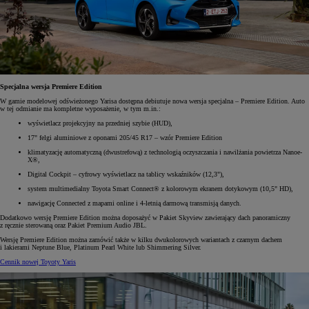
Specjalna wersja Premiere Edition
W gamie modelowej odświeżonego Yarisa dostępna debiutuje nowa wersja specjalna – Premiere Edition. Auto
w tej odmianie ma kompletne wyposażenie, w tym m.in.:
wyświetlacz projekcyjny na przedniej szybie (HUD),
17" felgi aluminiowe z oponami 205/45 R17 – wzór Premiere Edition
klimatyzację automatyczną (dwustrefową) z technologią oczyszczania i nawilżania powietrza Nanoe-
X®,
Digital Cockpit – cyfrowy wyświetlacz na tablicy wskaźników (12,3"),
system multimedialny Toyota Smart Connect® z kolorowym ekranem dotykowym (10,5" HD),
nawigację Connected z mapami online i 4-letnią darmową transmisją danych.
Dodatkowo wersję Premiere Edition można doposażyć w Pakiet Skyview zawierający dach panoramiczny
z ręcznie sterowaną oraz Pakiet Premium Audio JBL.
Wersję Premiere Edition można zamówić także w kilku dwukolorowych wariantach z czarnym dachem
i lakierami Neptune Blue, Platinum Pearl White lub Shimmering Silver.
Cennik nowej Toyoty Yaris