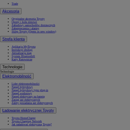
Trade
Akcesoria
Oryginalne akcesoria Toyoty
Opony i koła zimowe
Zabudowy samochodów dostawczych
Zabezpieczenia i alarmy
Sklep Toyoty
(Opens in new window)
Strefa klienta
Aplikacja MyToyota
Instrukcje obsługi
Aktualizacja map
System Bluetooth®
Karty Ratownicze
Technologie
Technologie
Elektromobilność
Lider elektromobilności
Napęd hybrydowy
Napęd hybrydowy typu plug-in
Napęd wodorowy
Napęd elektryczny na baterię
Zasięg aut elektrycznych
Zalety posiadania aut elektrycznych
Ładowanie elektrycznej Toyoty
Toyota HomeCharge
Toyota Charging Network
Jak naładować elektryczną Toyotę?