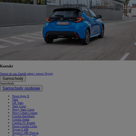
Kontakt
Napisz do nas
Znajdź salon i serwis Toyoty
Samochody
Samochody
Samochody osobowe
Nowe Aygo X
Yaris
GR Yaris
Yaris Cross
Nowy Yaris Cross
Nowy Urban Cruiser
Corolla Hatchback
Corolla Sedan
Corolla TS Kombi
Nowa Corolla Cross
Toyota C-HR
Toyota C-HR Plug-in