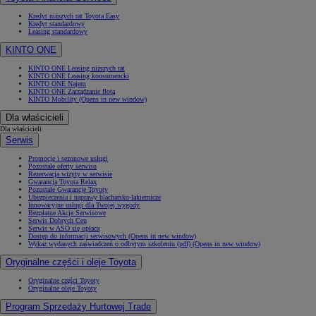
Kredyt niższych rat Toyota Easy
Kredyt standardowy
Leasing standardowy
KINTO ONE
KINTO ONE Leasing niższych rat
KINTO ONE Leasing konsumencki
KINTO ONE Najem
KINTO ONE Zarządzanie flotą
KINTO Mobility
(Opens in new window)
Dla właścicieli
Dla właścicieli
Serwis
Promocje i sezonowe usługi
Pozostałe oferty serwisu
Rezerwacja wizyty w serwisie
Gwarancja Toyota Relax
Pozostałe Gwarancje Toyoty
Ubezpieczenia i naprawy blacharsko-lakiernicze
Innowacyjne usługi dla Twojej wygody
Bezpłatne Akcje Serwisowe
Serwis Dobrych Cen
Serwis w ASO się opłaca
Dostęp do informacji serwisowych
(Opens in new window)
Wykaz wydanych zaświadczeń o odbytym szkoleniu (pdf)
(Opens in new window)
Oryginalne części i oleje Toyota
Oryginalne części Toyoty
Oryginalne oleje Toyoty
Program Sprzedaży Hurtowej Trade