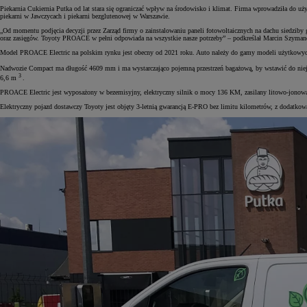
Piekarnia Cukiernia Putka od lat stara się ograniczać wpływ na środowisko i klimat. Firma wprowadziła do uży
piekarni w Jawczycach i piekarni bezglutenowej w Warszawie.
„Od momentu podjęcia decyzji przez Zarząd firmy o zainstalowaniu paneli fotowoltaicznych na dachu siedziby
oraz zasięgów. Toyoty PROACE w pełni odpowiada na wszystkie nasze potrzeby” – podkreślał Marcin Szymanek
Model PROACE Electric na polskim rynku jest obecny od 2021 roku. Auto należy do gamy modeli użytkowych T
Nadwozie Compact ma długość 4609 mm i ma wystarczająco pojemną przestrzeń bagażową, by wstawić do niej
3
6,6 m
.
PROACE Electric jest wyposażony w bezemisyjny, elektryczny silnik o mocy 136 KM, zasilany litowo-jonową
Elektryczny pojazd dostawczy Toyoty jest objęty 3-letnią gwarancją E-PRO bez limitu kilometrów, z dodatkową