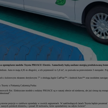
dwa egzemplarze modelu Toyota PROACE Electric. Samochody będą zasilane energią produkowaną bezemis
dium. Auta te mają 4,95 m długości, a ich pojemność to 5,8 m³, co pozwala na przewiezienie 3 europalet. Po
ouch z kolorowym ekranem dotykowym 7” z obsługą Apple CarPlay™ i Android Auto™ oraz modułem nawigacj
 Toyoty z Piekarnią Cukiernią Putka:
firmowych flot. Elektryczne modele z rodziny PROACE są w naszej ofercie od niedawna, ale już cieszą się rosn
fessional”.
 pozycje w czołówce sprzedaży w swoich segmentach. W nadchodzących latach Toyota będzie poszerzać swoj
o naszych polskich klientów, i ponad 20 milionów, które sprzedaliśmy na całym świecie”.