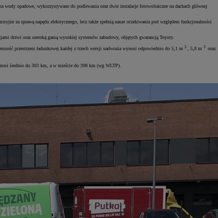
ki na wody opadowe, wykorzystywane do podlewania oraz dwie instalacje fotowoltaiczne na dachach głównej
isyjne za sprawą napędu elektrycznego, lecz także spełnią nasze oczekiwania pod względem funkcjonalności
cjami drzwi oraz szeroką gamą wysokiej systemów zabudowy, objętych gwarancją Toyoty.
3
3
ność przestrzeni ładunkowej każdej z trzech wersji nadwozia wynosi odpowiednio do 5,1 m
, 5,8 m
oraz
wynosi średnio do 303 km, a w mieście do 398 km (wg WLTP).