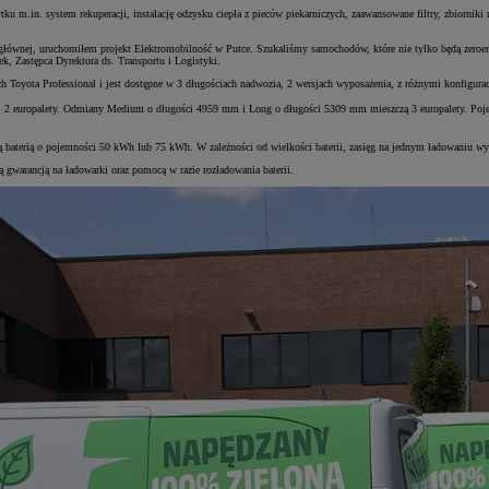
tku m.in. system rekuperacji, instalację odzysku ciepła z pieców piekarniczych, zaawansowane filtry, zbiorni
 głównej, uruchomiłem projekt Elektromobilność w Putce. Szukaliśmy samochodów, które nie tylko będą zeroem
, Zastępca Dyrektora ds. Transportu i Logistyki.
oyota Professional i jest dostępne w 3 długościach nadwozia, 2 wersjach wyposażenia, z różnymi konfigura
 2 europalety. Odmiany Medium o długości 4959 mm i Long o długości 5309 mm mieszczą 3 europalety. Pojem
 baterią o pojemności 50 kWh lub 75 kWh. W zależności od wielkości baterii, zasięg na jednym ładowaniu 
 gwarancją na ładowarki oraz pomocą w razie rozładowania baterii.