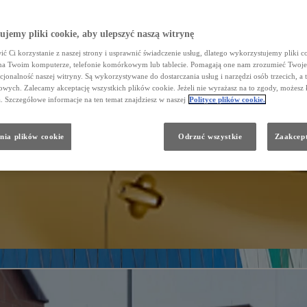
jemy pliki cookie, aby ulepszyć naszą witrynę
ć Ci korzystanie z naszej strony i usprawnić świadczenie usług, dlatego wykorzystujemy pliki co
na Twoim komputerze, telefonie komórkowym lub tablecie. Pomagają one nam zrozumieć Twoje 
cjonalność naszej witryny. Są wykorzystywane do dostarczania usług i narzędzi osób trzecich, a 
wych. Zalecamy akceptację wszystkich plików cookie. Jeżeli nie wyrażasz na to zgody, możesz 
a. Szczegółowe informacje na ten temat znajdziesz w naszej
Polityce plików cookie.
nia plików cookie
Odrzuć wszystkie
Zaakcept