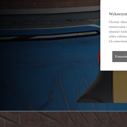
Wykorzystu
Chcemy ułatwi
umieszczane 
ulepszać funk
celów reklamo
ich ustawieni
Ustawie