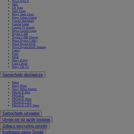
Nowe Aygo X
Yaris
GR Yaris
Yaris Cross
Nowy Yaris Cross
Nowy Urban Cruiser
Corolla Hatchback
Corolla Sedan
Corolla TS Kombi
Nowa Corolla Cross
Toyota C-HR
Toyota C-HR Plug-in
Nowa Toyota C-HR+
Nowa Toyota bZ4X
Nowa Toyota bZ4X Touring
Camry
Prius
Mirai
Nowy RAV4
Land Cruiser
Nowy GR GT
Samochody dostawcze
Hilux
Nowy Hilux
Nowy Hilux Electric
PROACE Max
PROACE
PROACE Verso
PROACE CITY
PROACE CITY Verso
Samochody używane
Umów się na jazdę testową
Zobacz wszystkie cenniki
Konfiguruj swoją Toyotę