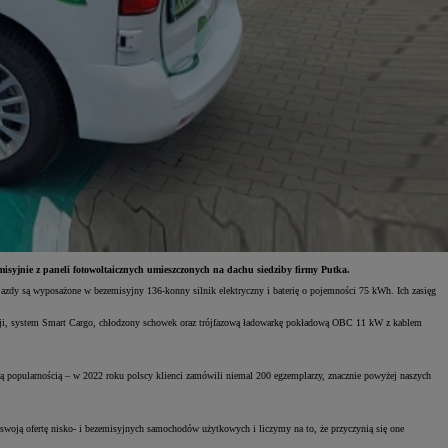
Świętujemy 35 lat Toyoty w Polsce
Toyot
Odkryj 35 wyjątkowych ofert
Skont
Umów się na jazdę testową
Znajd
yjnie z paneli fotowoltaicznych umieszczonych na dachu siedziby firmy Putka.
jazdy są wyposażone w bezemisyjny 136-konny silnik elektryczny i baterię o pojemności 75 kWh. Ich zasięg
i, system Smart Cargo, chłodzony schowek oraz trójfazową ładowarkę pokładową OBC 11 kW z kablem
ącą popularnością – w 2022 roku polscy klienci zamówili niemal 200 egzemplarzy, znacznie powyżej naszych
ą ofertę nisko- i bezemisyjnych samochodów użytkowych i liczymy na to, że przyczynią się one