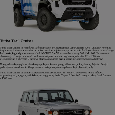
Turbo Trail Cruiser
Turbo Trail Cruiser to terenówka, która nawiązuje do legendarnego Land Cruisera FJ60. Unikalny restomod
inspirowany kultowym modelem z lat 80. został zaprojektowany przez inżynierów Toyota Motorsports Garage.
Pod maską kryje się nowoczesny silnik i-FORCE 3.4 V6 twin-turbo o mocy 389 KM i 649 Nm momentu
obrotowego. Oferuje on niemal dwukrotnie większą moc niż oryginalna jednostka R6 z 1985 roku
i współpracuje z fabryczną 5-biegową skrzynią manualną dzięki specjalnie opracowanemu adapterowi.
Nową jednostkę napędową charakteryzuje lepsza kultura pracy, niższe emisje i wyższa wydajność. Dzięki
podwójnemu doładowaniu klasyczne auto zyskuje współczesną dynamikę i płynność jazdy.
Turbo Trail Cruiser otrzymał także podniesione zawieszenie, 35" opony i odwrócone resory piórowe
na przedniej osi, a jego wyróżnikiem jest oryginalny lakier Toyota Silver 147, znany z palety Land Cruisera
z 1986 roku.