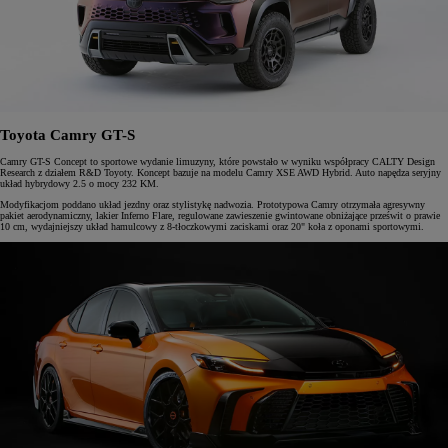
Toyota Camry GT-S
Camry GT-S Concept to sportowe wydanie limuzyny, które powstało w wyniku współpracy CALTY Design
Research z działem R&D Toyoty. Koncept bazuje na modelu Camry XSE AWD Hybrid. Auto napędza seryjny
układ hybrydowy 2.5 o mocy 232 KM.
Modyfikacjom poddano układ jezdny oraz stylistykę nadwozia. Prototypowa Camry otrzymała agresywny
pakiet aerodynamiczny, lakier Inferno Flare, regulowane zawieszenie gwintowane obniżające prześwit o prawie
10 cm, wydajniejszy układ hamulcowy z 8-tłoczkowymi zaciskami oraz 20" koła z oponami sportowymi.