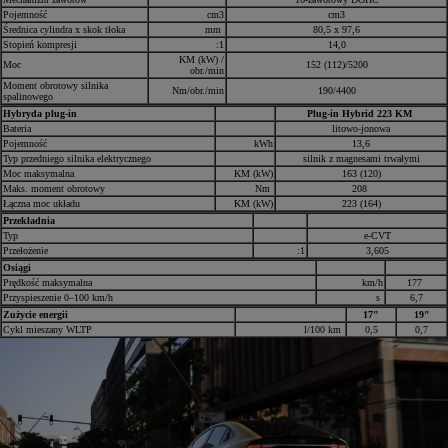
Pojemność
cm3
cm3
Średnica cylindra x skok tłoka
mm
80,5 x 97,6
Stopień kompresji
:1
14,0
KM (kW) /
Moc
152 (112)/5200
obr./min
Moment obrotowy silnika
Nm/obr./min
190/4400
spalinowego
Hybryda plug-in
Plug-in Hybrid 223 KM
Bateria
litowo-jonowa
Pojemność
kWh
13,6
Typ przedniego silnika elektrycznego
silnik z magnesami trwałymi
Moc maksymalna
KM (kW)
163 (120)
Maks. moment obrotowy
Nm
208
Łączna moc układu
KM (kW)
223 (164)
Przekładnia
Typ
e-CVT
Przełożenie
:1
3,605
Osiągi
Prędkość maksymalna
km/h
177
Przyspieszenie 0–100 km/h
s
6,7
Zużycie energii
17"
19"
Cykl mieszany WLTP
l/100 km
0,5
0,7