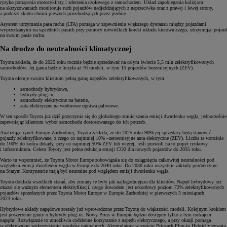
ryzyko potrącenia motocyklisty i zderzenia czołowego z samochodem. Układ zapobiegania kolizjom
na skrzyżowaniach monitoruje ruch pojazdów nadjeżdżających z naprzeciwka oraz z prawej i lewej strony,
a podczas skrętu chroni pieszych przechodzących przez jezdnię.
Asystent utrzymania pasa ruchu (LTA) pomaga w zapewnieniu większego dystansu między pojazdami
wyprzedzanymi na sąsiednich pasach przy pomocy niewielkich korekt układu kierowniczego, utrzymując pojazd
na swoim pasie ruchu.
Na drodze do neutralności klimatycznej
Toyota zakłada, że do 2025 roku rocznie będzie sprzedawać na całym świecie 5,5 mln zelektryfikowanych
samochodów. Jej gama będzie liczyła aż 70 modeli, w tym 15 pojazdów bezemisyjnych (ZEV).
Toyota oferuje swoim klientom pełną gamę napędów zelektryfikowanych, w tym:
samochody hybrydowe,
hybrydy plug-in,
samochody elektryczne na baterie,
auta elektryczne na wodorowe ogniwa paliwowe.
W ten sposób Toyota już dziś przyczynia się do globalnego zmniejszania emisji dwutlenku węgla, jednocześnie
zapewniając klientom wybór samochodu dostosowanego do ich potrzeb.
Analizując rynek Europy Zachodniej, Toyota zakłada, że do 2025 roku 90% jej sprzedaży będą stanowić
pojazdy zelektryfikowane, z czego co najmniej 10% –zeroemisyjne auta elektryczne (ZEV). Liczba ta wzrośnie
do 100% do końca dekady, przy co najmniej 50% ZEV lub więcej, jeśli pozwoli na to popyt rynkowy
i infrastruktura. Celem Toyoty jest pełna redukcja emisji CO2 dla nowych pojazdów do 2035 roku.
Warto tu wspomnieć, że Toyota Motor Europe zobowiązała się do osiągnięcia całkowitej neutralności pod
względem emisji dwutlenku węgla w Europie do 2040 roku. Do 2030 roku wszystkie zakłady produkcyjne
na Starym Kontynencie mają być neutralne pod względem emisji dwutlenku węgla.
Toyota dokłada wszelkich starań, aby zmiany te były jak najłagodniejsza dla klientów. Napęd hybrydowy już
okazał się ważnym elementem elektryfikacji, czego dowodem jest rekordowy poziom 72% zelektryfikowanych
pojazdów sprzedanych przez Toyota Motor Europe w Europie Zachodniej w pierwszych 5 miesiącach
2023 roku.
Hybrydowe układy napędowe zostały już wprowadzone przez Toyotę do większości modeli. Kolejnym krokiem
jest poszerzenie gamy o hybrydy plug-in. Nowy Prius w Europie będzie dostępny tylko z tym rodzajem
napędu! Rozwiązanie to umożliwia codzienne korzystanie z napędu elektrycznego, a przy okazji pomaga
w efektywnym wykorzystaniu zasobów naturalnych. Akumulatory w sześciu Priusach Plug-in Hybrid zużywają