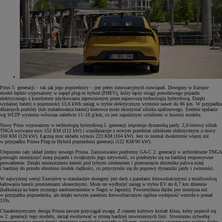
Prius 5. generacji – tak jak jego poprzednicy – jest pełen innowacyjnych rozwiązań. Dostępny w Europie
model będzie wyposażony w napęd plug-in hybrid (PHEV), który łączy osiągi prawdziwego pojazdu
elektrycznego z komfortem użytkowania zapewnionym przez najnowszą technologię hybrydową. Dzięki
wydajnej baterii o pojemności 13,6 kWh zasięg w trybie elektrycznym wyniesie nawet do 86 km. W przypadku
dłuższych podróży (lub rozładowania baterii) kierowca może skorzystać silnika spalinowego. Średnie spalanie
wg WLTP wyniesie wówczas zaledwie 11–16 g/km, co jest najniższym wynikiem w historii modelu.
Nowy Prius wyposażony w technologię hybrydową 5. generacji imponuje dynamiką jazdy. 2,0-litrowy silnik
TNGA wytwarza moc 152 KM (112 kW) i współpracuje z nowym przednim silnikiem elektrycznym o mocy
160 KM (120 kW). Łączną moc układu wynosi 223 KM (164 kW). Jest to niemal dwukrotnie więcej niż
w przypadku Priusa Plug-in Hybrid poprzedniej generacji (122 KM/90 kW).
Ulepszono cały układ jezdny nowego Priusa. Zastosowanie platformy GA-C 2. generacji w architekturze TNGA
pomogło zmniejszyć masę pojazdu i zwiększyło jego sztywność, co przełożyło się na bardziej responsywne
prowadzenie. Dzięki umieszczeniu baterii pod tylnym siedzeniem i przesunięciu zbiornika paliwa niżej
i bardziej do przodu obniżono środek ciężkości, co przyczyniło się do poprawy dynamiki jazdy i zwinności.
W najwyższej wersji Executive w standardzie dostępny jest dach z panelami fotowoltaicznymi z możliwością
ładowania baterii promieniami słonecznymi. Może on wydłużyć zasięg w trybie EV do 8,7 km dziennie
(kalkulacja na bazie rocznego nasłonecznienia w Nagoi w Japonii). Powierzchnia dachu jest mniejsza niż
w przypadku poprzednika, ale dzięki nowym panelom fotowoltaicznym ogólna wydajność wzrosła o ponad
15%.
Charakterystyczny design Priusa zawsze przyciągał uwagę. Z czasem kultowy kształt klina, który pojawił się
w 2. generacji tego modelu, zaczął ewoluować w stronę bardziej nowoczesnych linii. Stworzono sylwetkę
przypominającą coupé dzięki obniżeniu wysokości pojazdu o 50 mm, przesunięciu szczytowego punktu dachu