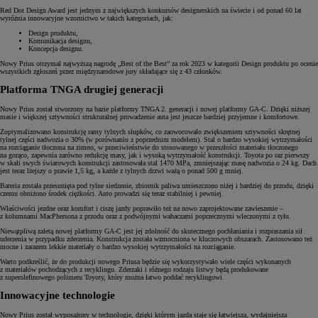
Red Dot Design Award jest jednym z największych konkursów designerskich na świecie i od ponad 60 lat
wyróżnia innowacyjne wzornictwo w takich kategoriach, jak:
Design produktu,
Komunikacja designu,
Koncepcja designu.
Nowy Prius otrzymał najwyższą nagrodę „Best of the Best” za rok 2023 w kategorii Design produktu po ocenie
wszystkich zgłoszeń przez międzynarodowe jury składające się z 43 członków.
Platforma TNGA drugiej generacji
Nowy Prius został stworzony na bazie platformy TNGA 2. generacji i nowej platformy GA-C. Dzięki niższej
masie i większej sztywności strukturalnej prowadzenie auta jest jeszcze bardziej przyjemne i komfortowe.
Zoptymalizowano konstrukcję ramy tylnych słupków, co zaowocowało zwiększeniem sztywności skrętnej
tylnej części nadwozia o 30% (w porównaniu z poprzednim modelem). Stal o bardzo wysokiej wytrzymałości
na rozciąganie tłoczona na zimno, w przeciwieństwie do stosowanego w przeszłości materiału tłoczonego
na gorąco, zapewnia zarówno redukcję masy, jak i wysoką wytrzymałość konstrukcji. Toyota po raz pierwszy
w skali swych światowych konstrukcji zastosowała stal 1470 MPa, zmniejszając masę nadwozia o 24 kg. Dach
jest teraz lżejszy o prawie 1,5 kg, a każde z tylnych drzwi ważą o ponad 500 g mniej.
Bateria została przesunięta pod tylne siedzenie, zbiornik paliwa umieszczono niżej i bardziej do przodu, dzięki
czemu obniżono środek ciężkości. Auto prowadzi się teraz stabilniej i pewniej.
Właściwości jezdne oraz komfort i ciszę jazdy poprawiło też na nowo zaprojektowane zawieszenie –
z kolumnami MacPhersona z przodu oraz z podwójnymi wahaczami poprzecznymi wleczonymi z tyłu.
Niewątpliwą zaletą nowej platformy GA-C jest jej zdolność do skutecznego pochłaniania i rozpraszania sił
uderzenia w przypadku zderzenia. Konstrukcja została wzmocniona w kluczowych obszarach. Zastosowano też
mocne i zarazem lekkie materiały o bardzo wysokiej wytrzymałości na rozciąganie.
Warto podkreślić, że do produkcji nowego Priusa będzie się wykorzystywało wiele części wykonanych
z materiałów pochodzących z recyklingu. Zderzaki i różnego rodzaju listwy będą produkowane
z superolefinowego polimeru Toyoty, który można łatwo poddać recyklingowi.
Innowacyjne technologie
Nowy Prius został wyposażony w technologie, dzięki którym jazda staje się łatwiejsza, wydajniejsza