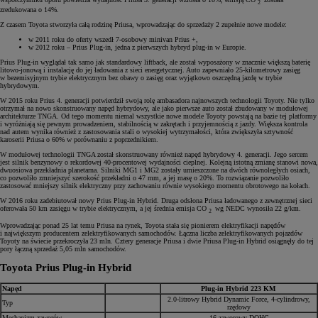
2
zredukowana o 14%.
Z czasem Toyota stworzyła całą rodzinę Priusa, wprowadzając do sprzedaży 2 zupełnie nowe modele:
w 2011 roku do oferty wszedł 7-osobowy minivan Prius +,
w 2012 roku – Prius Plug-in, jedna z pierwszych hybryd plug-in w Europie.
Prius Plug-in wyglądał tak samo jak standardowy liftback, ale został wyposażony w znacznie większą baterię
litowo-jonową i instalację do jej ładowania z sieci energetycznej. Auto zapewniało 25-kilometrowy zasięg
w bezemisyjnym trybie elektrycznym bez obawy o zasięg oraz wyjątkowo oszczędną jazdę w trybie
hybrydowym.
W 2015 roku Prius 4. generacji potwierdził swoją rolę ambasadora najnowszych technologii Toyoty. Nie tylko
otrzymał na nowo skonstruowany napęd hybrydowy, ale jako pierwsze auto został zbudowany w modułowej
architekturze TNGA. Od tego momentu niemal wszystkie nowe modele Toyoty powstają na bazie tej platformy
i wyróżniają się pewnym prowadzeniem, stabilnością w zakrętach i przyjemnością z jazdy. Większa kontrola
nad autem wynika również z zastosowania stali o wysokiej wytrzymałości, która zwiększyła sztywność
karoserii Priusa o 60% w porównaniu z poprzednikiem.
W modułowej technologii TNGA został skonstruowany również napęd hybrydowy 4. generacji. Jego sercem
jest silnik benzynowy o rekordowej 40-procentowej wydajności cieplnej. Kolejną istotną zmianę stanowi nowa,
dwuosiowa przekładnia planetarna. Silniki MG1 i MG2 zostały umieszczone na dwóch równoległych osiach,
co pozwoliło zmniejszyć szerokość przekładni o 47 mm, a jej masę o 20%. To rozwiązanie pozwoliło
zastosować mniejszy silnik elektryczny przy zachowaniu równie wysokiego momentu obrotowego na kołach.
W 2016 roku zadebiutował nowy Prius Plug-in Hybrid. Druga odsłona Priusa ładowanego z zewnętrznej sieci
oferowała 50 km zasięgu w trybie elektrycznym, a jej średnia emisja CO
wg NEDC wynosiła 22 g/km.
2
Wprowadzając ponad 25 lat temu Priusa na rynek, Toyota stała się pionierem elektryfikacji napędów
i największym producentem zelektryfikowanych samochodów. Łączna liczba zelektryfikowanych pojazdów
Toyoty na świecie przekroczyła 23 mln. Cztery generacje Priusa i dwie Priusa Plug-in Hybrid osiągnęły do tej
pory łączną sprzedaż 5,05 mln samochodów.
Toyota Prius Plug-in Hybrid
Napęd
Plug-in Hybrid 223 KM
2.0-litrowy Hybrid Dynamic Force, 4-cylindrowy,
Typ
rzędowy
Mechanizm zaworów
16-zaworowy DOHC