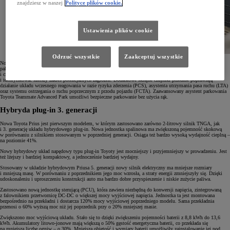
znajdziesz w naszej
Polityce plików cookie.
Ustawienia plików cookie
Odrzuć wszystkie
Zaakceptuj wszystkie
Nowy Prius został wyposażony w innowacyjne systemy bezpieczeństwa Toyota T-MATE obejmujące m.in.
pakiet Toyota Safety Sense. Systemy te mogą być aktualizowany zdalnie. Udoskonalona przednia kamera
i czujniki radarowe mają znacznie większe pole widzenia, co pozwala wykrywać więcej obiektów
i identyfikować szerszy zakres potencjalnych zagrożeń. Dodatkowe skrajne czujniki przednie poprawiają
działanie układu wczesnego reagowania w razie ryzyka zderzenia (PCS), asystenta utrzymania pasa ruchu (LTA)
oraz systemu ostrzegania o ruchu poprzecznym z przodu pojazdu (FCTA). Zaawansowany asystent parkowania
Toyota Teammate Advanced Park umożliwi bezpieczne parkowanie bez użycia rąk.
Hybryda plug-in 3. generacji
Nowa Toyota Prius jest pierwszym modelem, w którym zastosowano zarówno 2-litrowy silnik TNGA, jak
i 3. generację układu hybrydowego plug-in. Nowa jednostka spalinowa ma zwiększoną pojemność skokową
w porównaniu z silnikiem stosowanym w poprzedniej generacji. Osiąga też bardzo wysoką wydajność cieplną –
na poziomie 41%.
Nowy hybrydowy układ napędowy typu plug-in Toyoty jest mocniejszy i przyjemniejszy w prowadzeniu. Jest
też lżejszy i bardziej kompaktowy, a jednocześnie bardziej wydajny.
Stosowany w układzie hybrydowym Priusa 5. generacji nowy silnik elektryczny ma mniejsze rozmiary
i mniejszą masę. W porównaniu z poprzednikiem jego moc wzrosła, a straty energii zmniejszyły się. Dzięki
udoskonaleniu i uproszczeniu konstrukcji auto ma bardzo dobre przyspieszenie i niskie zużycie paliwa.
Zastosowano nową jednostkę sterującą (PCU), która zawiera niezbędną do konwersji napięcia, zintegrowaną
z falownikiem przetwornicę DC-DC o większej mocy wyjściowej napięcia. Jednostka ta jest montowana
bezpośrednio na przekładni i dostarcza 120% mocy wyjściowej poprzedniego modelu. Sama przekładnia
przenosi o 60% wyższą moc niż jej poprzednik przy o 20% mniejszej masie.
Zwiększono moc wyjściową układu. Stało się to dzięki zwiększeniu pojemności baterii z 8,8 kWh do 13,6
kWh. Akumulatory litowo-jonowe mają większą o 50% gęstość energetyczna baterii, co przekłada się
na mniejszą liczbę ogniw – o 30%. Mniejsza objętość i wymiary baterii umożliwiły zainstalowanie jej pod