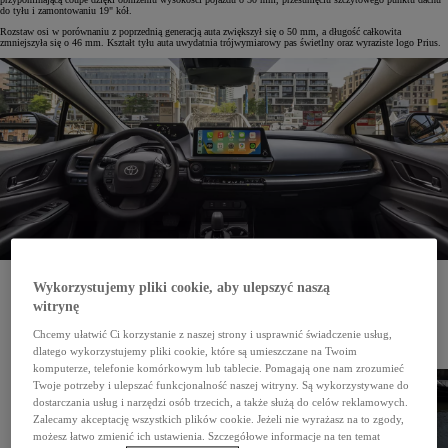
do tyłu i zamontowaniu 19" kół.
Rozstaw osi w porównaniu z poprzednią generacją auta zwiększył się o 50 mm, a długość całkowita
zmniejszyła się o 46 mm. Kształt tyłu auta uwydatnia trójwymiarowy pas świetlny oraz wyraziste logo Prius.
Komfortowa kabina zachwyca swoją praktycznością. Kierowca i pasażerowie mają dużo przestrzeni,
Wykorzystujemy pliki cookie, aby ulepszyć naszą
a wnętrze jest wykonane z materiałów najwyższej jakości. Dodać do tego należy subtelne elementy
stylistyczne, które podkreślają nowoczesny charakter auta.
witrynę
Kolorowy wyświetlacz na tablicy wskaźników (7") znajduje się bezpośrednio w polu widzenia
kierowcy i przyczynia się do zwiększenia bezpieczeństwa podczas jazdy. Układ wszystkich
Chcemy ułatwić Ci korzystanie z naszej strony i usprawnić świadczenie usług,
przycisków i przełączników jest przejrzysty, stawiając na pierwszym miejscu komfort
dlatego wykorzystujemy pliki cookie, które są umieszczane na Twoim
i funkcjonalność.
komputerze, telefonie komórkowym lub tablecie. Pomagają one nam zrozumieć
Twoje potrzeby i ulepszać funkcjonalność naszej witryny. Są wykorzystywane do
dostarczania usług i narzędzi osób trzecich, a także służą do celów reklamowych.
Zalecamy akceptację wszystkich plików cookie. Jeżeli nie wyrażasz na to zgody,
możesz łatwo zmienić ich ustawienia. Szczegółowe informacje na ten temat