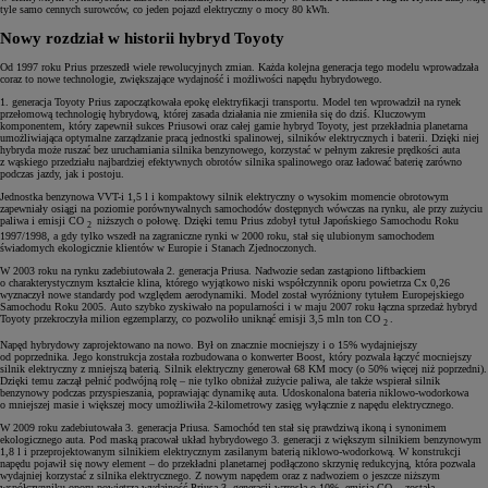
tyle samo cennych surowców, co jeden pojazd elektryczny o mocy 80 kWh.
Nowy rozdział w historii hybryd Toyoty
Od 1997 roku Prius przeszedł wiele rewolucyjnych zmian. Każda kolejna generacja tego modelu wprowadzała
coraz to nowe technologie, zwiększające wydajność i możliwości napędu hybrydowego.
1. generacja Toyoty Prius zapoczątkowała epokę elektryfikacji transportu. Model ten wprowadził na rynek
przełomową technologię hybrydową, której zasada działania nie zmieniła się do dziś. Kluczowym
komponentem, który zapewnił sukces Priusowi oraz całej gamie hybryd Toyoty, jest przekładnia planetarna
umożliwiająca optymalne zarządzanie pracą jednostki spalinowej, silników elektrycznych i baterii. Dzięki niej
hybryda może ruszać bez uruchamiania silnika benzynowego, korzystać w pełnym zakresie prędkości auta
z wąskiego przedziału najbardziej efektywnych obrotów silnika spalinowego oraz ładować baterię zarówno
podczas jazdy, jak i postoju.
Jednostka benzynowa VVT-i 1,5 l i kompaktowy silnik elektryczny o wysokim momencie obrotowym
zapewniały osiągi na poziomie porównywalnych samochodów dostępnych wówczas na rynku, ale przy zużyciu
paliwa i emisji CO
niższych o połowę. Dzięki temu Prius zdobył tytuł Japońskiego Samochodu Roku
2
1997/1998, a gdy tylko wszedł na zagraniczne rynki w 2000 roku, stał się ulubionym samochodem
świadomych ekologicznie klientów w Europie i Stanach Zjednoczonych.
W 2003 roku na rynku zadebiutowała 2. generacja Priusa. Nadwozie sedan zastąpiono liftbackiem
o charakterystycznym kształcie klina, którego wyjątkowo niski współczynnik oporu powietrza Cx 0,26
wyznaczył nowe standardy pod względem aerodynamiki. Model został wyróżniony tytułem Europejskiego
Samochodu Roku 2005. Auto szybko zyskiwało na popularności i w maju 2007 roku łączna sprzedaż hybryd
Toyoty przekroczyła milion egzemplarzy, co pozwoliło uniknąć emisji 3,5 mln ton CO
.
2
Napęd hybrydowy zaprojektowano na nowo. Był on znacznie mocniejszy i o 15% wydajniejszy
od poprzednika. Jego konstrukcja została rozbudowana o konwerter Boost, który pozwala łączyć mocniejszy
silnik elektryczny z mniejszą baterią. Silnik elektryczny generował 68 KM mocy (o 50% więcej niż poprzedni).
Dzięki temu zaczął pełnić podwójną rolę – nie tylko obniżał zużycie paliwa, ale także wspierał silnik
benzynowy podczas przyspieszania, poprawiając dynamikę auta. Udoskonalona bateria niklowo-wodorkowa
o mniejszej masie i większej mocy umożliwiła 2-kilometrowy zasięg wyłącznie z napędu elektrycznego.
W 2009 roku zadebiutowała 3. generacja Priusa. Samochód ten stał się prawdziwą ikoną i synonimem
ekologicznego auta. Pod maską pracował układ hybrydowego 3. generacji z większym silnikiem benzynowym
1,8 l i przeprojektowanym silnikiem elektrycznym zasilanym baterią niklowo-wodorkową. W konstrukcji
napędu pojawił się nowy element – do przekładni planetarnej podłączono skrzynię redukcyjną, która pozwala
wydajniej korzystać z silnika elektrycznego. Z nowym napędem oraz z nadwoziem o jeszcze niższym
współczynniku oporu powietrza wydajność Priusa 3. generacji wzrosła o 10%, emisją CO
została