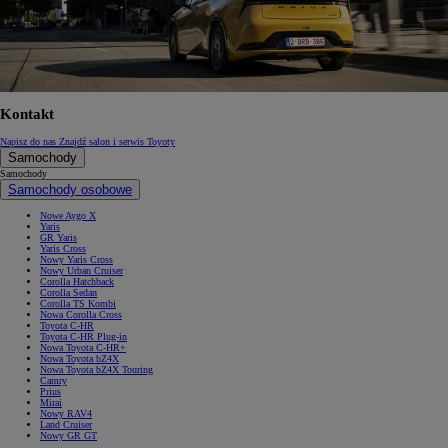
Kontakt
Napisz do nas
Znajdź salon i serwis Toyoty
Samochody
Samochody
Samochody osobowe
Nowe Aygo X
Yaris
GR Yaris
Yaris Cross
Nowy Yaris Cross
Nowy Urban Cruiser
Corolla Hatchback
Corolla Sedan
Corolla TS Kombi
Nowa Corolla Cross
Toyota C-HR
Toyota C-HR Plug-in
Nowa Toyota C-HR+
Nowa Toyota bZ4X
Nowa Toyota bZ4X Touring
Camry
Prius
Mirai
Nowy RAV4
Land Cruiser
Nowy GR GT