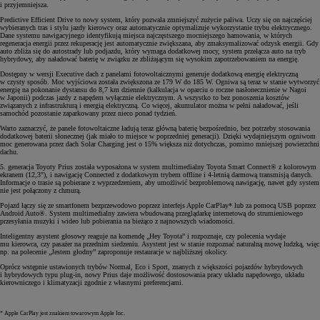
i przyjemniejsza.
Predictive Efficient Drive to nowy system, który pozwala zmniejszyć zużycie paliwa. Uczy się on najczęściej
wybieranych tras i stylu jazdy kierowcy oraz automatycznie optymalizuje wykorzystanie trybu elektrycznego.
Dane systemu nawigacyjnego identyfikują miejsca najczęstszego mocniejszego hamowania, w których
regeneracja energii przez rekuperację jest automatycznie zwiększana, aby zmaksymalizować odzysk energii. Gdy
auto zbliża się do autostrady lub podjazdu, który wymaga dodatkowej mocy, system przełącza auto na tryb
hybrydowy, aby naładować baterię w związku ze zbliżającym się wysokim zapotrzebowaniem na energię.
Dostępny w wersji Executive dach z panelami fotowoltaicznymi generuje dodatkową energię elektryczną
w czysty sposób. Moc wyjściowa została zwiększona ze 179 W do 185 W. Ogniwa są teraz w stanie wytworzyć
energię na pokonanie dystansu do 8,7 km dziennie (kalkulacja w oparciu o roczne nasłonecznienie w Nagoi
w Japonii) podczas jazdy z napędem wyłącznie elektrycznym. A wszystko to bez ponoszenia kosztów
związanych z infrastrukturą i energią elektryczną. Co więcej, akumulator można w pełni naładować, jeśli
samochód pozostanie zaparkowany przez nieco ponad tydzień.
Warto zaznaczyć, że panele fotowoltaiczne ładują teraz główną baterię bezpośrednio, bez potrzeby stosowania
dodatkowej baterii słonecznej (jak miało to miejsce w poprzedniej generacji). Dzięki wydajniejszym ogniwom
moc generowana przez dach Solar Charging jest o 15% większa niż dotychczas, pomimo mniejszej powierzchni
dachu.
5. generacja Toyoty Prius została wyposażona w system multimedialny Toyota Smart Connect® z kolorowym
ekranem (12,3"), i nawigację Connected z dodatkowym trybem offline i 4-letnią darmową transmisją danych.
Informacje o trasie są pobierane z wyprzedzeniem, aby umożliwić bezproblemową nawigację, nawet gdy system
nie jest połączony z chmurą.
Pojazd łączy się ze smartfonem bezprzewodowo poprzez interfejs Apple CarPlay* lub za pomocą USB poprzez
Android Auto®. System multimedialny zawiera wbudowaną przeglądarkę internetową do strumieniowego
przesyłania muzyki i wideo lub pobierania na bieżąco z najnowszych wiadomości.
Inteligentny asystent głosowy reaguje na komendę „Hey Toyota” i rozpoznaje, czy polecenia wydaje
mu kierowca, czy pasażer na przednim siedzeniu. Asystent jest w stanie rozpoznać naturalną mowę ludzką, więc
np. na polecenie „Jestem głodny” zaproponuje restauracje w najbliższej okolicy.
Oprócz wstępnie ustawionych trybów Normal, Eco i Sport, znanych z większości pojazdów hybrydowych
i hybrydowych typu plug-in, nowy Prius daje możliwość dostosowania pracy układu napędowego, układu
kierowniczego i klimatyzacji zgodnie z własnymi preferencjami.
* Apple CarPlay jest znakiem towarowym Apple Inc.