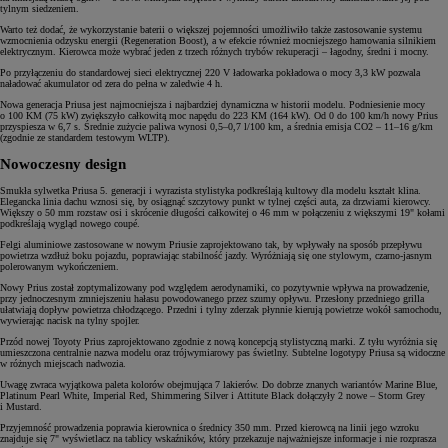
tylnym siedzeniem.
Warto też dodać, że wykorzystanie baterii o większej pojemności umożliwiło także zastosowanie systemu
wzmocnienia odzysku energii (Regeneration Boost), a w efekcie również mocniejszego hamowania silnikiem
elektrycznym. Kierowca może wybrać jeden z trzech różnych trybów rekuperacji – łagodny, średni i mocny.
Po przyłączeniu do standardowej sieci elektrycznej 220 V ładowarka pokładowa o mocy 3,3 kW pozwala
naładować akumulator od zera do pełna w zaledwie 4 h.
Nowa generacja Priusa jest najmocniejsza i najbardziej dynamiczna w historii modelu. Podniesienie mocy
o 100 KM (75 kW) zwiększyło całkowitą moc napędu do 223 KM (164 kW). Od 0 do 100 km/h nowy Prius
przyspiesza w 6,7 s. Średnie zużycie paliwa wynosi 0,5–0,7 l/100 km, a średnia emisja CO2 – 11–16 g/km
(zgodnie ze standardem testowym WLTP).
Nowoczesny design
Smukła sylwetka Priusa 5. generacji i wyrazista stylistyka podkreślają kultowy dla modelu kształt klina.
Elegancka linia dachu wznosi się, by osiągnąć szczytowy punkt w tylnej części auta, za drzwiami kierowcy.
Większy o 50 mm rozstaw osi i skrócenie długości całkowitej o 46 mm w połączeniu z większymi 19" kołami
podkreślają wygląd nowego coupé.
Felgi aluminiowe zastosowane w nowym Priusie zaprojektowano tak, by wpływały na sposób przepływu
powietrza wzdłuż boku pojazdu, poprawiając stabilność jazdy. Wyróżniają się one stylowym, czarno-jasnym
polerowanym wykończeniem.
Nowy Prius został zoptymalizowany pod względem aerodynamiki, co pozytywnie wpływa na prowadzenie,
przy jednoczesnym zmniejszeniu hałasu powodowanego przez szumy opływu. Przesłony przedniego grilla
ułatwiają dopływ powietrza chłodzącego. Przedni i tylny zderzak płynnie kierują powietrze wokół samochodu,
wywierając nacisk na tylny spojler.
Przód nowej Toyoty Prius zaprojektowano zgodnie z nową koncepcją stylistyczną marki. Z tyłu wyróżnia się
umieszczona centralnie nazwa modelu oraz trójwymiarowy pas świetlny. Subtelne logotypy Priusa są widoczne
w różnych miejscach nadwozia.
Uwagę zwraca wyjątkowa paleta kolorów obejmująca 7 lakierów. Do dobrze znanych wariantów Marine Blue,
Platinum Pearl White, Imperial Red, Shimmering Silver i Attitute Black dołączyły 2 nowe – Storm Grey
i Mustard.
Przyjemność prowadzenia poprawia kierownica o średnicy 350 mm. Przed kierowcą na linii jego wzroku
znajduje się 7" wyświetlacz na tablicy wskaźników, który przekazuje najważniejsze informacje i nie rozprasza