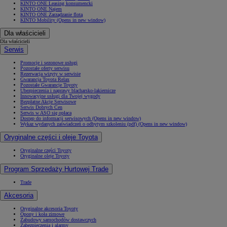
KINTO ONE Leasing konsumencki
KINTO ONE Najem
KINTO ONE Zarządzanie flotą
KINTO Mobility
(Opens in new window)
Dla właścicieli
Dla właścicieli
Serwis
Promocje i sezonowe usługi
Pozostałe oferty serwisu
Rezerwacja wizyty w serwisie
Gwarancja Toyota Relax
Pozostałe Gwarancje Toyoty
Ubezpieczenia i naprawy blacharsko-lakiernicze
Innowacyjne usługi dla Twojej wygody
Bezpłatne Akcje Serwisowe
Serwis Dobrych Cen
Serwis w ASO się opłaca
Dostęp do informacji serwisowych
(Opens in new window)
Wykaz wydanych zaświadczeń o odbytym szkoleniu (pdf)
(Opens in new window)
Oryginalne części i oleje Toyota
Oryginalne części Toyoty
Oryginalne oleje Toyoty
Program Sprzedaży Hurtowej Trade
Trade
Akcesoria
Oryginalne akcesoria Toyoty
Opony i koła zimowe
Zabudowy samochodów dostawczych
Zabezpieczenia i alarmy