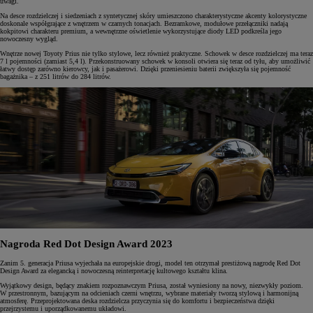
uwagi.
Na desce rozdzielczej i siedzeniach z syntetycznej skóry umieszczono charakterystyczne akcenty kolorystyczne
doskonale współgrające z wnętrzem w czarnych tonacjach. Bezramkowe, modułowe przełączniki nadają
kokpitowi charakteru premium, a wewnętrzne oświetlenie wykorzystujące diody LED podkreśla jego
nowoczesny wygląd.
Wnętrze nowej Toyoty Prius nie tylko stylowe, lecz również praktyczne. Schowek w desce rozdzielczej ma teraz
7 l pojemności (zamiast 5,4 l). Przekonstruowany schowek w konsoli otwiera się teraz od tyłu, aby umożliwić
łatwy dostęp zarówno kierowcy, jak i pasażerowi. Dzięki przeniesieniu baterii zwiększyła się pojemność
bagażnika – z 251 litrów do 284 litrów.
Nagroda Red Dot Design Award 2023
Zanim 5. generacja Priusa wyjechała na europejskie drogi, model ten otrzymał prestiżową nagrodę Red Dot
Design Award za elegancką i nowoczesną reinterpretację kultowego kształtu klina.
Wyjątkowy design, będący znakiem rozpoznawczym Priusa, został wyniesiony na nowy, niezwykły poziom.
W przestronnym, bazującym na odcieniach czerni wnętrzu, wybrane materiały tworzą stylową i harmonijną
atmosferę. Przeprojektowana deska rozdzielcza przyczynia się do komfortu i bezpieczeństwa dzięki
przejrzystemu i uporządkowanemu układowi.