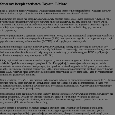
Systemy bezpieczeństwa Toyota T-Mate
Prius 5. generacji został wyposażony w najnowocześniejsze technologie bezpieczeństwa i wsparcia kierowcy
Toyota T-Mate, w tym pakiet Toyota Safety Sense, który można aktualizować zdalnie.
Parkowanie bez użycia rąk umożliwia zaawansowany asystent parkowania Toyota Teammate Advanced Park.
System ten może zapamiętywać często używane miejsca parkingowe, np. przy domu lub w pracy. Dzięki
4 kamerom i 12 czujnikom ultradźwiękowym Prius może samodzielnie, bez ingerencji człowieka, wjechać
na miejsce parkingowe, a kierowca musi jedynie sprawdzić otoczenie i zmienić bieg, gdy zostanie
o to poproszony.
Monitor panoramiczny z systemem kamer 360 stopni (PVM) pozwala monitorować całą przestrzeń wokół auta.
System monitorowania martwego pola w lusterka (BSM) oraz system ostrzegania o ruchu poprzecznym z tyłu
pojazdu z automatycznym hamowaniem (RCTAB) zwiększają bezpieczeństwo jazdy.
Kamera monitorująca skupienie kierowcy (DMC) wykorzystuje kamerę zainstalowaną na kierownicy, aby
monitorować stan kierowcy. Gdy ten poczuje się źle lub straci koncentrację i nie zareaguje na alarmy, samochód
będzie w stanie bezpiecznie zwolnić i się zatrzymać, a także włączy światła awaryjne. DMC współpracuje
z układem awaryjnego zatrzymania pojazdu (EDSS).
RSA, czyli układ rozpoznawania znaków drogowych, ma w najnowszej generacji Priusa rozszerzony zakres
działania. Zgodnie z najnowszymi przepisami Unii Europejskiej, kierowca jest informowany wizualnie
na wyświetlaczu oraz alarmem dźwiękowym, jeśli przekroczy określoną prędkość lub przeoczy znak zakazu
wjazdu. Inteligentny tempomat adaptacyjny (iACC) może reagować na ograniczenia prędkości identyfikowane
przez RSA. Kierowca może ustawić również prędkość maksymalną, której samochód, jadąc z wykorzystaniem
tempomatu, przekroczyć nie może.
Warto też dodać, że w iACC zwiększono liczbę ustawień odstępu od samochodu poprzedzającego do 4. Dodano
również funkcję, która pozwala na identyfikację więcej niż jednego pojazdu poprzedzającego, a także tych
na sąsiednich pasach. Tempomat zawiera również nową funkcję zapobiegającą wykonywaniu niebezpiecznego
manewru wyprzedzania z prawej strony.
Udoskonalono układ czujników przedniej kamery. Dzięki temu zasięg wykrywania na przedpolu zwiększył się
niemal dwukrotnie, większe jest też pole widzenia w pionie i w poziomie. Wszystko to pozwala
na wcześniejsze wykrywanie obiektów, a także identyfikowanie szerszego zakresu potencjalnych zagrożeń,
w tym motocykli i obiektów na poboczu drogi.
Nowa kamera o dwukrotnie większym zasięgu i szerszym kącie widzenia współpracuje z czujnikami
radarowymi z przodu auta. Tym samym układ wczesnego reagowania w razie ryzyka zderzenia (PCS)
skuteczniej zapobiega kolizji z poprzedzającym samochodem, pieszymi i rowerzystami, a także wykrywa