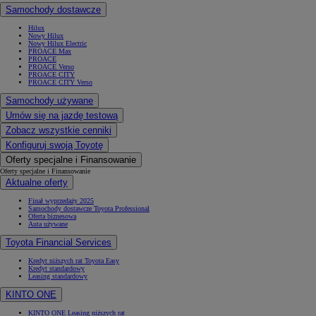
Samochody dostawcze
Hilux
Nowy Hilux
Nowy Hilux Electric
PROACE Max
PROACE
PROACE Verso
PROACE CITY
PROACE CITY Verso
Samochody używane
Umów się na jazdę testową
Zobacz wszystkie cenniki
Konfiguruj swoją Toyotę
Oferty specjalne i Finansowanie
Oferty specjalne i Finansowanie
Aktualne oferty
Finał wyprzedaży 2025
Samochody dostawcze Toyota Professional
Oferta biznesowa
Auta używane
Toyota Financial Services
Kredyt niższych rat Toyota Easy
Kredyt standardowy
Leasing standardowy
KINTO ONE
KINTO ONE Leasing niższych rat