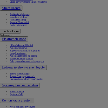
Sklep Toyoty
(Opens in new window)
Strefa klienta
Aplikacja MyToyota
Instrukcje obsługi
Aktualizacja map
System Bluetooth®
Karty Ratownicze
Technologie
Technologie
Elektromobilność
Lider elektromobilności
Napęd hybrydowy
Napęd hybrydowy typu plug-in
Napęd wodorowy
Napęd elektryczny na baterię
Zasięg aut elektrycznych
Zalety posiadania aut elektrycznych
Ładowanie elektrycznej Toyoty
Toyota HomeCharge
Toyota Charging Network
Jak naładować elektryczną Toyotę?
Systemy bezpieczeństwa
Toyota T-Mate
System eCall
Komunikacja z autem
Nowa aplikacja MyToyota