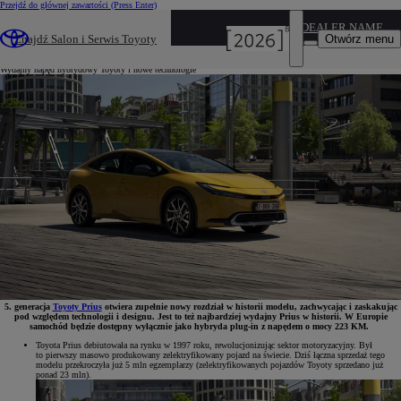
Przejdź do głównej zawartości
(Press Enter)
29-06-2023
DEALER NAME
Toyota Prius Plug-in Hybrid 5. generacji
Otwórz menu
Znajdź Salon i Serwis Toyoty
Wydajny napęd hybrydowy Toyoty i nowe technologie
5. generacja
Toyoty Prius
otwiera zupełnie nowy rozdział w historii modelu, zachwycając i zaskakując
pod względem technologii i designu. Jest to też najbardziej wydajny Prius w historii. W Europie
samochód będzie dostępny wyłącznie jako hybryda plug-in z napędem o mocy 223 KM.
Toyota Prius debiutowała na rynku w 1997 roku, rewolucjonizując sektor motoryzacyjny. Był
to pierwszy masowo produkowany zelektryfikowany pojazd na świecie. Dziś łączna sprzedaż tego
modelu przekroczyła już 5 mln egzemplarzy (zelektryfikowanych pojazdów Toyoty sprzedano już
ponad 23 mln).