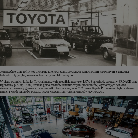
Jednocześnie stale rośnie też oferta dla klientów zainteresowanych samochodami ładowanymi z gniazdka –
hybrydami typu plug-in oraz autami w pełni elektrycznymi.
W ciągu ostatnich kilka lat Toyota intensywnie rozwijała też rynek LCV. Samochody z rodziny PROACE oraz
legendarny pick-up Hilux, szeroka gama zabudów renomowanych producentów, wyznaczające rynkowe
standardy programy gwarancyjne – wszystko to sprawiło, że w 2025 roku Toyota Professional była wyborem
numer 1 wśród klientów poszukujących wszechstronnych samochodów użytkowych.