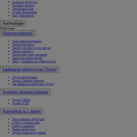
Aplikacja MyToyota
Instrukcje obsługi
Aktualizacja map
System Bluetooth®
Karty Ratownicze
Technologie
Technologie
Elektromobilność
Lider elektromobilności
Napęd hybrydowy
Napęd hybrydowy typu plug-in
Napęd wodorowy
Napęd elektryczny na baterię
Zasięg aut elektrycznych
Zalety posiadania aut elektrycznych
Ładowanie elektrycznej Toyoty
Toyota HomeCharge
Toyota Charging Network
Jak naładować elektryczną Toyotę?
Systemy bezpieczeństwa
Toyota T-Mate
System eCall
Komunikacja z autem
Nowa aplikacja MyToyota
Cyfrowy opiekun auta
Usługi Connected
Płatne subskrypcje
Toyota Connectivity Match