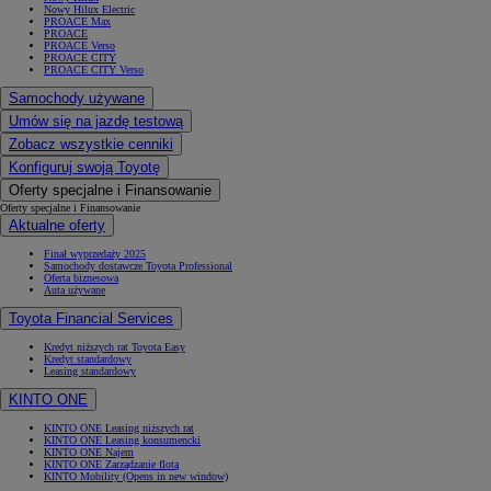
Nowy Hilux Electric
PROACE Max
PROACE
PROACE Verso
PROACE CITY
PROACE CITY Verso
Samochody używane
Umów się na jazdę testową
Zobacz wszystkie cenniki
Konfiguruj swoją Toyotę
Oferty specjalne i Finansowanie
Oferty specjalne i Finansowanie
Aktualne oferty
Finał wyprzedaży 2025
Samochody dostawcze Toyota Professional
Oferta biznesowa
Auta używane
Toyota Financial Services
Kredyt niższych rat Toyota Easy
Kredyt standardowy
Leasing standardowy
KINTO ONE
KINTO ONE Leasing niższych rat
KINTO ONE Leasing konsumencki
KINTO ONE Najem
KINTO ONE Zarządzanie flotą
KINTO Mobility
(Opens in new window)