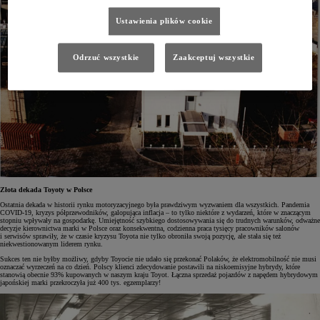
Ustawienia plików cookie
Odrzuć wszystkie
Zaakceptuj wszystkie
Złota dekada Toyoty w Polsce
Ostatnia dekada w historii rynku motoryzacyjnego była prawdziwym wyzwaniem dla wszystkich. Pandemia
COVID-19, kryzys półprzewodników, galopująca inflacja – to tylko niektóre z wydarzeń, które w znaczącym
stopniu wpływały na gospodarkę. Umiejętność szybkiego dostosowywania się do trudnych warunków, odważne
decyzje kierownictwa marki w Polsce oraz konsekwentna, codzienna praca tysięcy pracowników salonów
i serwisów sprawiły, że w czasie kryzysu Toyota nie tylko obroniła swoją pozycję, ale stała się też
niekwestionowanym liderem rynku.
Sukces ten nie byłby możliwy, gdyby Toyocie nie udało się przekonać Polaków, że elektromobilność nie musi
oznaczać wyrzeczeń na co dzień. Polscy klienci zdecydowanie postawili na niskoemisyjne hybrydy, które
stanowią obecnie 93% kupowanych w naszym kraju Toyot. Łączna sprzedaż pojazdów z napędem hybrydowym
japońskiej marki przekroczyła już 400 tys. egzemplarzy!