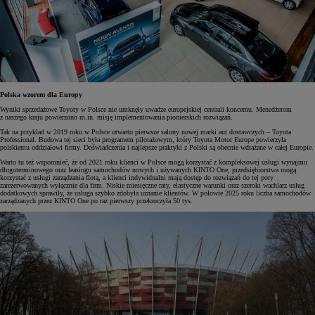
Polska wzorem dla Europy
Wyniki sprzedażowe Toyoty w Polsce nie umknęły uwadze europejskiej centrali koncernu. Menedżerom
z naszego kraju powierzono m.in. misję implementowania pionierskich rozwiązań.
Tak na przykład w 2019 roku w Polsce otwarto pierwsze salony nowej marki aut dostawczych – Toyota
Professional. Budowa tej sieci była programem pilotażowym, który Toyota Motor Europe powierzyła
polskiemu oddziałowi firmy. Doświadczenia i najlepsze praktyki z Polski są obecnie wdrażane w całej Europie.
Warto tu też wspomnieć, że od 2021 roku klienci w Polsce mogą korzystać z kompleksowej usługi wynajmu
długoterminowego oraz leasingu samochodów nowych i używanych KINTO One, przedsiębiorstwa mogą
korzystać z usługi zarządzania flotą, a klienci indywidualni mają dostęp do rozwiązań do tej pory
zarezerwowanych wyłącznie dla firm. Niskie miesięczne raty, elastyczne warunki oraz szeroki wachlarz usług
dodatkowych sprawiły, że usługa szybko zdobyła uznanie klientów. W połowie 2025 roku liczba samochodów
zarządzanych przez KINTO One po raz pierwszy przekroczyła 50 tys.