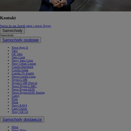
Kontakt
Napisz do nas
Znajdź salon i serwis Toyoty
Samochody
Samochody
Samochody osobowe
Nowe Aygo X
Yaris
GR Yaris
Yaris Cross
Nowy Yaris Cross
Nowy Urban Cruiser
Corolla Hatchback
Corolla Sedan
Corolla TS Kombi
Nowa Corolla Cross
Toyota C-HR
Toyota C-HR Plug-in
Nowa Toyota C-HR+
Nowa Toyota bZ4X
Nowa Toyota bZ4X Touring
Camry
Prius
Mirai
Nowy RAV4
Land Cruiser
Nowy GR GT
Samochody dostawcze
Hilux
Nowy Hilux