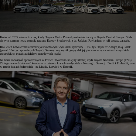
Kwiecień 2022 roku – to czas, kiedy Toyota Motor Poland przekształciła się w Toyota Central Europe. Stała
się tym samym nową centralą regionu Europy Środkowej, z dr. Jackiem Pawlakiem w roli prezesa zarządu.
Rok 2024 nowa centrala zamknęła rekordowym wynikiem sprzedaży – 156 tys. Toyot z wiodącą rolą Polski
(ponad 104 tys. sprzedanych Toyot). Sumaryczny wynik grupy dał jej pierwsze miejsce wśród wszystkich
europejskich przedstawicielstw narodowych marki.
Na bazie rozwiązań sprawdzonych w Polsce utworzono kolejny klaster, czyli Toyota Northern Europe (TNE).
Zintegrowano działalność koncernu w czterech krajach nordyckich – Norwegii, Szwecji, Danii i Finlandii, oraz
w trzech krajach bałtyckich - na Litwie, Łotwie i w Estonii.