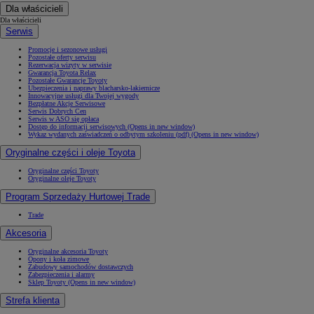
Dla właścicieli
Dla właścicieli
Serwis
Promocje i sezonowe usługi
Pozostałe oferty serwisu
Rezerwacja wizyty w serwisie
Gwarancja Toyota Relax
Pozostałe Gwarancje Toyoty
Ubezpieczenia i naprawy blacharsko-lakiernicze
Innowacyjne usługi dla Twojej wygody
Bezpłatne Akcje Serwisowe
Serwis Dobrych Cen
Serwis w ASO się opłaca
Dostęp do informacji serwisowych
(Opens in new window)
Wykaz wydanych zaświadczeń o odbytym szkoleniu (pdf)
(Opens in new window)
Oryginalne części i oleje Toyota
Oryginalne części Toyoty
Oryginalne oleje Toyoty
Program Sprzedaży Hurtowej Trade
Trade
Akcesoria
Oryginalne akcesoria Toyoty
Opony i koła zimowe
Zabudowy samochodów dostawczych
Zabezpieczenia i alarmy
Sklep Toyoty
(Opens in new window)
Strefa klienta