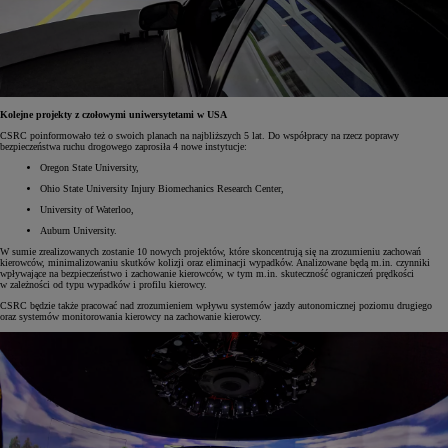
Kolejne projekty z czołowymi uniwersytetami w USA
CSRC poinformowało też o swoich planach na najbliższych 5 lat. Do współpracy na rzecz poprawy
bezpieczeństwa ruchu drogowego zaprosiła 4 nowe instytucje:
Oregon State University,
Ohio State University Injury Biomechanics Research Center,
University of Waterloo,
Auburn University.
W sumie zrealizowanych zostanie 10 nowych projektów, które skoncentrują się na zrozumieniu zachowań
kierowców, minimalizowaniu skutków kolizji oraz eliminacji wypadków. Analizowane będą m.in. czynniki
wpływające na bezpieczeństwo i zachowanie kierowców, w tym m.in. skuteczność ograniczeń prędkości
w zależności od typu wypadków i profilu kierowcy.
CSRC będzie także pracować nad zrozumieniem wpływu systemów jazdy autonomicznej poziomu drugiego
oraz systemów monitorowania kierowcy na zachowanie kierowcy.