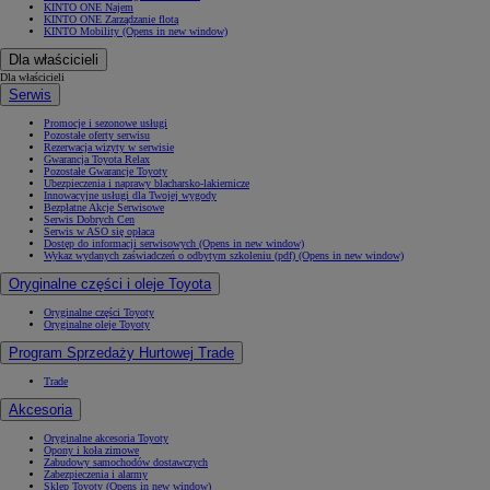
KINTO ONE Najem
KINTO ONE Zarządzanie flotą
KINTO Mobility
(Opens in new window)
Dla właścicieli
Dla właścicieli
Serwis
Promocje i sezonowe usługi
Pozostałe oferty serwisu
Rezerwacja wizyty w serwisie
Gwarancja Toyota Relax
Pozostałe Gwarancje Toyoty
Ubezpieczenia i naprawy blacharsko-lakiernicze
Innowacyjne usługi dla Twojej wygody
Bezpłatne Akcje Serwisowe
Serwis Dobrych Cen
Serwis w ASO się opłaca
Dostęp do informacji serwisowych
(Opens in new window)
Wykaz wydanych zaświadczeń o odbytym szkoleniu (pdf)
(Opens in new window)
Oryginalne części i oleje Toyota
Oryginalne części Toyoty
Oryginalne oleje Toyoty
Program Sprzedaży Hurtowej Trade
Trade
Akcesoria
Oryginalne akcesoria Toyoty
Opony i koła zimowe
Zabudowy samochodów dostawczych
Zabezpieczenia i alarmy
Sklep Toyoty
(Opens in new window)