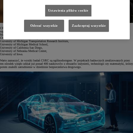
Ustawienia plików cookie
Odrzuć wszystkie
Zaakceptuj wszystkie
CRSC działa w USA i prowadzi projekty we współpracy z najlepszymi amerykańskimi uniwersytetami,
szpitalami oraz innymi instytucjami, w tym m.in.:
Massachusetts Institute of Technology,
Children’s Hospital of Philadelphia,
University of Michigan Transportation Research Institute,
University of Michigan Medical School,
University of California San Diego,
University of Nebraska Medical Center,
University of Iowa.
Warto zaznaczyć, że wyniki badań CSRC są ogólnodostępne. W projektach badawczych zrealizowanych przez
ten ośrodek wzięło udział już ponad 400 naukowców z obszarów inżynierii, technologii czy matematyki, którzy
potem znaleźli zatrudnienie w dziedzinie bezpieczeństwa drogowego.