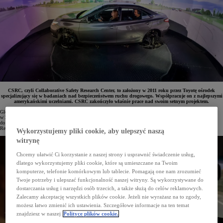
CSRC, czyli Collaborative Safety Research Center, to założony w 2011 roku przez Toyotę ośrodek
specjalizujący się w badaniach nad bezpieczeństwem ruchu drogowego. Współpracuje on z najlepszymi
amerykańskimi uczelniami. CSRC zakończyło właśnie prace nad swoim setnym projektem.
Globalny lider innowacji – Toyota – co roku przeznacza aż 1,3 bln jenów na badania i projekty realizowane
w 22 ośrodkach. Jednym z kluczowych obszarów jest bezpieczeństwo ruchu drogowego. Toyota dąży
do całkowitej eliminacji wypadków, a pomaga jej w tym m.in. założony w 2011 roku Collaborative Safety
Research Center.
Wykorzystujemy pliki cookie, aby ulepszyć naszą
witrynę
Chcemy ułatwić Ci korzystanie z naszej strony i usprawnić świadczenie usług,
dlatego wykorzystujemy pliki cookie, które są umieszczane na Twoim
komputerze, telefonie komórkowym lub tablecie. Pomagają one nam zrozumieć
Twoje potrzeby i ulepszać funkcjonalność naszej witryny. Są wykorzystywane do
dostarczania usług i narzędzi osób trzecich, a także służą do celów reklamowych.
Zalecamy akceptację wszystkich plików cookie. Jeżeli nie wyrażasz na to zgody,
możesz łatwo zmienić ich ustawienia. Szczegółowe informacje na ten temat
znajdziesz w naszej
Polityce plików cookie.