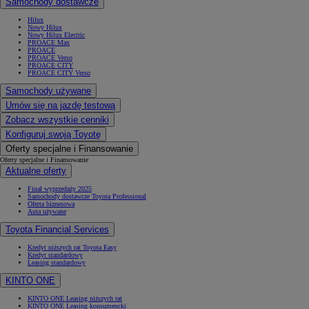
Samochody dostawcze
Hilux
Nowy Hilux
Nowy Hilux Electric
PROACE Max
PROACE
PROACE Verso
PROACE CITY
PROACE CITY Verso
Samochody używane
Umów się na jazdę testową
Zobacz wszystkie cenniki
Konfiguruj swoją Toyotę
Oferty specjalne i Finansowanie
Oferty specjalne i Finansowanie
Aktualne oferty
Finał wyprzedaży 2025
Samochody dostawcze Toyota Professional
Oferta biznesowa
Auta używane
Toyota Financial Services
Kredyt niższych rat Toyota Easy
Kredyt standardowy
Leasing standardowy
KINTO ONE
KINTO ONE Leasing niższych rat
KINTO ONE Leasing konsumencki