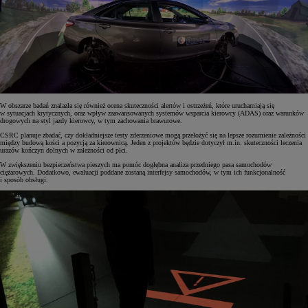
W obszarze badań znalazła się również ocena skuteczności alertów i ostrzeżeń, które uruchamiają się
w sytuacjach krytycznych, oraz wpływ zaawansowanych systemów wsparcia kierowcy (ADAS) oraz warunków
drogowych na styl jazdy kierowcy, w tym zachowania brawurowe.
CSRC planuje zbadać, czy dokładniejsze testy zderzeniowe mogą przełożyć się na lepsze rozumienie zależności
między budową kości a pozycją za kierownicą. Jeden z projektów będzie dotyczył m.in. skuteczności leczenia
urazów kończyn dolnych w zależności od płci.
W zwiększeniu bezpieczeństwa pieszych ma pomóc dogłębna analiza przedniego pasa samochodów
ciężarowych. Dodatkowo, ewaluacji poddane zostaną interfejsy samochodów, w tym ich funkcjonalność
i sposób obsługi.