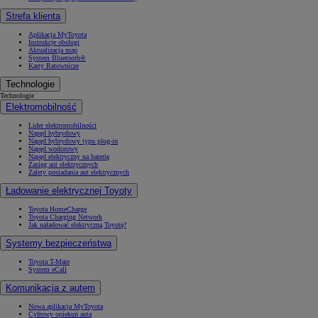
Strefa klienta
Aplikacja MyToyota
Instrukcje obsługi
Aktualizacja map
System Bluetooth®
Karty Ratownicze
Technologie
Technologie
Elektromobilność
Lider elektromobilności
Napęd hybrydowy
Napęd hybrydowy typu plug-in
Napęd wodorowy
Napęd elektryczny na baterię
Zasięg aut elektrycznych
Zalety posiadania aut elektrycznych
Ładowanie elektrycznej Toyoty
Toyota HomeCharge
Toyota Charging Network
Jak naładować elektryczną Toyotę?
Systemy bezpieczeństwa
Toyota T-Mate
System eCall
Komunikacja z autem
Nowa aplikacja MyToyota
Cyfrowy opiekun auta