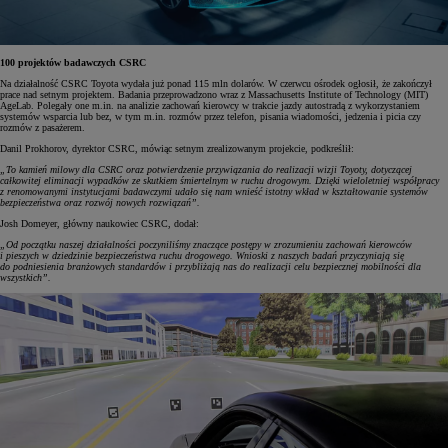
100 projektów badawczych CSRC
Na działalność CSRC Toyota wydała już ponad 115 mln dolarów. W czerwcu ośrodek ogłosił, że zakończył
prace nad setnym projektem. Badania przeprowadzono wraz z Massachusetts Institute of Technology (MIT)
AgeLab. Polegały one m.in. na analizie zachowań kierowcy w trakcie jazdy autostradą z wykorzystaniem
systemów wsparcia lub bez, w tym m.in. rozmów przez telefon, pisania wiadomości, jedzenia i picia czy
rozmów z pasażerem.
Danil Prokhorov, dyrektor CSRC, mówiąc setnym zrealizowanym projekcie, podkreślił:
„To kamień milowy dla CSRC oraz potwierdzenie przywiązania do realizacji wizji Toyoty, dotyczącej
całkowitej eliminacji wypadków ze skutkiem śmiertelnym w ruchu drogowym. Dzięki wieloletniej współpracy
z renomowanymi instytucjami badawczymi udało się nam wnieść istotny wkład w kształtowanie systemów
bezpieczeństwa oraz rozwój nowych rozwiązań”.
Josh Domeyer, główny naukowiec CSRC, dodał:
„Od początku naszej działalności poczyniliśmy znaczące postępy w zrozumieniu zachowań kierowców
i pieszych w dziedzinie bezpieczeństwa ruchu drogowego. Wnioski z naszych badań przyczyniają się
do podniesienia branżowych standardów i przybliżają nas do realizacji celu bezpiecznej mobilności dla
wszystkich”.