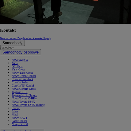
Kontakt
Napisz do nas
Znajdź salon i serwis Toyoty
Samochody
Samochody
Samochody osobowe
Nowe Aygo X
Yaris
GR Yaris
Yaris Cross
Nowy Yaris Cross
Nowy Urban Cruiser
Corolla Hatchback
Corolla Sedan
Corolla TS Kombi
Nowa Corolla Cross
Toyota C-HR
Toyota C-HR Plug-in
Nowa Toyota C-HR+
Nowa Toyota bZ4X
Nowa Toyota bZ4X Touring
Camry
Prius
Mirai
Nowy RAV4
Land Cruiser
Nowy GR GT