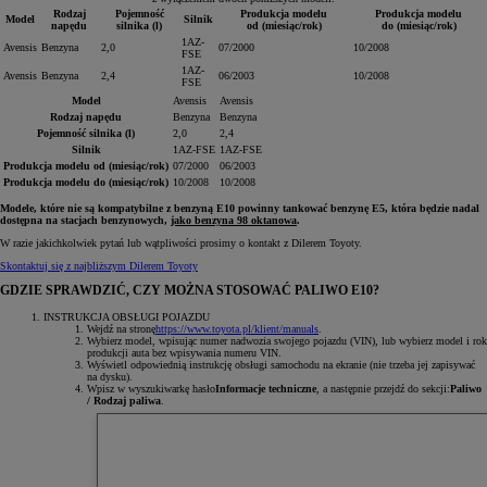
Rodzaj
Pojemność
Produkcja modelu
Produkcja modelu
Model
Silnik
napędu
silnika (l)
od (miesiąc/rok)
do (miesiąc/rok)
1AZ-
Avensis
Benzyna
2,0
07/2000
10/2008
FSE
1AZ-
Avensis
Benzyna
2,4
06/2003
10/2008
FSE
Model
Avensis
Avensis
Rodzaj napędu
Benzyna
Benzyna
Pojemność silnika (l)
2,0
2,4
Silnik
1AZ-FSE
1AZ-FSE
Produkcja modelu od (miesiąc/rok)
07/2000
06/2003
Produkcja modelu do (miesiąc/rok)
10/2008
10/2008
Modele, które nie są kompatybilne z benzyną E10 powinny tankować benzynę E5, która będzie nadal
dostępna na stacjach benzynowych,
jako benzyna 98 oktanowa
.
W razie jakichkolwiek pytań lub wątpliwości prosimy o kontakt z Dilerem Toyoty.
Skontaktuj się z najbliższym Dilerem Toyoty
GDZIE SPRAWDZIĆ, CZY MOŻNA STOSOWAĆ PALIWO E10?
INSTRUKCJA OBSŁUGI POJAZDU
Wejdź na stronę
https://www.toyota.pl/klient/manuals
.
Wybierz model, wpisując numer nadwozia swojego pojazdu (VIN), lub wybierz model i rok
produkcji auta bez wpisywania numeru VIN.
Wyświetl odpowiednią instrukcję obsługi samochodu na ekranie (nie trzeba jej zapisywać
na dysku).
Wpisz w wyszukiwarkę hasło
Informacje techniczne
, a następnie przejdź do sekcji:
Paliwo
/ Rodzaj paliwa
.