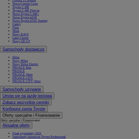
Corolla TS Kombi
Nowa Corolla Cross
Toyota C-HR
Toyota C-HR Plug-in
Nowa Toyota C-HR+
Nowa Toyota bZ4X
Nowa Toyota bZ4X Touring
Camry
Prius
Mirai
Nowy RAV4
Land Cruiser
Nowy GR GT
Samochody dostawcze
Hilux
Nowy Hilux
Nowy Hilux Electric
PROACE Max
PROACE
PROACE Verso
PROACE CITY
PROACE CITY Verso
Samochody używane
Umów się na jazdę testową
Zobacz wszystkie cenniki
Konfiguruj swoją Toyotę
Oferty specjalne i Finansowanie
Oferty specjalne i Finansowanie
Aktualne oferty
Finał wyprzedaży 2025
Samochody dostawcze Toyota Professional