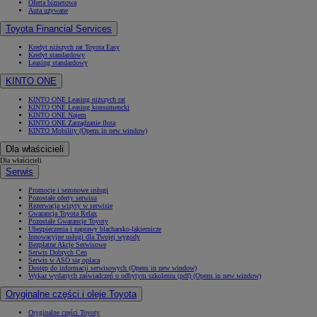
Oferta biznesowa
Auta używane
Toyota Financial Services
Kredyt niższych rat Toyota Easy
Kredyt standardowy
Leasing standardowy
KINTO ONE
KINTO ONE Leasing niższych rat
KINTO ONE Leasing konsumencki
KINTO ONE Najem
KINTO ONE Zarządzanie flotą
KINTO Mobility
(Opens in new window)
Dla właścicieli
Dla właścicieli
Serwis
Promocje i sezonowe usługi
Pozostałe oferty serwisu
Rezerwacja wizyty w serwisie
Gwarancja Toyota Relax
Pozostałe Gwarancje Toyoty
Ubezpieczenia i naprawy blacharsko-lakiernicze
Innowacyjne usługi dla Twojej wygody
Bezpłatne Akcje Serwisowe
Serwis Dobrych Cen
Serwis w ASO się opłaca
Dostęp do informacji serwisowych
(Opens in new window)
Wykaz wydanych zaświadczeń o odbytym szkoleniu (pdf)
(Opens in new window)
Oryginalne części i oleje Toyota
Oryginalne części Toyoty