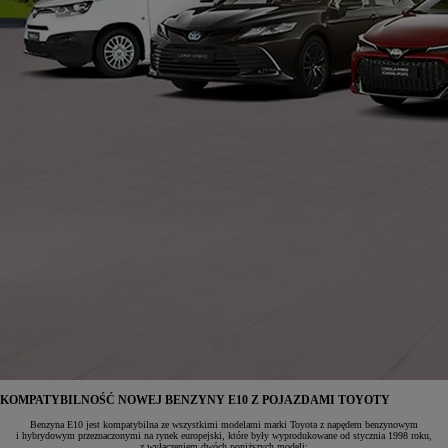
KOMPATYBILNOŚĆ NOWEJ BENZYNY E10 Z POJAZDAMI TOYOTY
Benzyna E10 jest kompatybilna ze wszystkimi modelami marki Toyota z napędem benzynowym
i hybrydowym przeznaczonymi na rynek europejski, które były wyprodukowane od stycznia 1998 roku,
z wyłączeniem dwóch poniższych modeli: