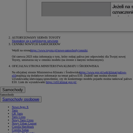
AUTORYZOWANY SERWIS TOYOTY
Skontaktuj się z najbliższym serwisem
CENNIKI NOWYCH SAMOCHODÓW
Wejdź na stronę
https://www.toyota.pl/nowe-samochody/cenniki
.
Od czerwca 2023 roku informację o tym, który rodzaj paliwa jest odpowiedni dla Twojej nowej
Toyoty, umieszcza się w cenniku modelu (na stronie z danymi technicznymi).
OFICJALNA STRONA MINISTERSTWA KLIMATU I ŚRODOWISKA
Na oficjalnej stronie Ministerstwa Klimatu i Środowiska
https://www.gov.pl/web/klimat/paliwo-
e10
znajdują się dodatkowe informacje na temat paliwa E10. Znaleźć tam można również
wyszukiwarkę ułatwiającą sprawdzenie, czy do konkretnego modelu pojazdu można tankować paliwo
E10. Link do wyszukiwarki:
https://e10.klimat.gov.pl/
.
Samochody
Samochody
Samochody osobowe
Nowe Aygo X
Yaris
GR Yaris
Yaris Cross
Nowy Yaris Cross
Nowy Urban Cruiser
Corolla Hatchback
Corolla Sedan