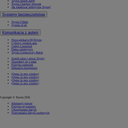
Toyota HomeCharge
Toyota Charging Network
Jak naładować elektryczną Toyotę?
Systemy bezpieczeństwa
Toyota T-Mate
System eCall
Komunikacja z autem
Nowa aplikacja MyToyota
Cyfrowy opiekun auta
Usługi Connected
Płatne subskrypcje
Toyota Connectivity Match
Znajdź salon i serwis Toyoty
Skontaktuj się z nami
Polityka ciasteczek
Deklaracja dostępności
(Opens in new window)
(Opens in new window)
(Opens in new window)
(Opens in new window)
Copyright © Toyota 2026
Informacje prawne
Polityka prywatności
Udostępnianie danych
Przetwarzanie danych osobowych