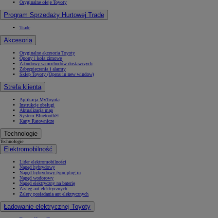
Oryginalne oleje Toyoty
Program Sprzedaży Hurtowej Trade
Trade
Akcesoria
Oryginalne akcesoria Toyoty
Opony i koła zimowe
Zabudowy samochodów dostawczych
Zabezpieczenia i alarmy
Sklep Toyoty
(Opens in new window)
Strefa klienta
Aplikacja MyToyota
Instrukcje obsługi
Aktualizacja map
System Bluetooth®
Karty Ratownicze
Technologie
Technologie
Elektromobilność
Lider elektromobilności
Napęd hybrydowy
Napęd hybrydowy typu plug-in
Napęd wodorowy
Napęd elektryczny na baterię
Zasięg aut elektrycznych
Zalety posiadania aut elektrycznych
Ładowanie elektrycznej Toyoty