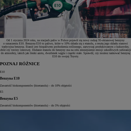
Od 1 stycznia 2024 roku, na stacjach paliw w Polsce pojawił się nowy rodzaj 95-oktanowej benzyny
o oznaczeniu E10. Benzyna E10 to paliwo, które w 10% składa się z etanolu, a resztę jego składu stanowi
tradycyjna benzyna. Etanol jest biopaliwem pochodzenia roślinnego, zazwyczaj produkowanym z kukurydzy,
zbóż czy trzciny cukrowej. Dodanie etanolu do benzyny ma na celu zmniejszenie emisji szkodliwych substancji
do atmosfery, takich jak tlenki azotu, dwutlenek węgla i cząstki stałe. Sprawdź, czy możesz tankować benzynę
E10 do swojej Toyoty.
POZNAJ RÓŻNICE
E10
Benzyna E10
Zawartość biokomponentów (bioetanolu) – do 10% objętości
E5
Benzyna E5
Zawartość biokomponentów (bioetanolu) – do 5% objętości