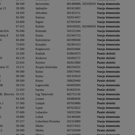
9
88-100
Inowrocław
881488888, 502339333
Stacja demontażu
ej 12
28-300
Jędrzejów
602451803
Stacja demontażu
18-420
Jedwabne
601422111
Stacja demontażu
83-300
Kartuzy
502614457
Stacja demontażu
63-600
Kępno
627819194
Stacja demontażu
67-415
Kolsko
604109282, 602466928
Stacja demontażu
ada 65A
95-040
Koluszki
501521584
Stacja demontażu
skiej 8
62-500
Konin
622445753
Stacja demontażu
 4
83-400
Kościerzyna
601990058
Stacja demontażu
75-810
Koszalin
502401413
Stacja demontażu
47-300
Krapkowice
604333666
Stacja demontażu
1
23-200
Kraśnik
818843473
Punkt zbiórki
29
84-110
Krokowa
505002272
Punkt zbiórki
4
22-610
Krynice
602612860
Punkt zbiórki
elne 25
19-111
Krypno Kościelne
885250255
Stacja demontażu
99-300
Kutno
509579495
Stacja demontażu
3
99-300
Kutno
601353619
Stacja demontażu
3
99-300
Kutno
508629466
Punkt zbiórki
33B
58-210
Łagiewniki
664063004
Stacja demontażu
21-010
Łęczna
814629191
Punkt zbiórki
B, Ilkowice
33-131
Łęg Tarnowski
602731130
Stacja demontażu
64-100
Leszno
603884636
Stacja demontażu
m 1
37-300
Leżajsk
697818880
Punkt zbiórki
 A
87-600
Lipno
607623622
Stacja demontażu
37-600
Lubaczów
166322284
Punkt zbiórki
2
59-800
Lubań
501466460
Stacja demontażu
97-217
Lubochnia Dworska
501553809
Stacja demontażu
 61
39-300
Mielec
602574355
Stacja demontażu
15
39-300
Mielec
607250509
Punkt zbiórki
06-500
Mława
501302999
Stacja demontażu