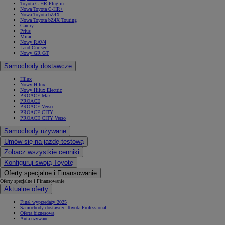
Toyota C-HR Plug-in
Nowa Toyota C-HR+
Nowa Toyota bZ4X
Nowa Toyota bZ4X Touring
Camry
Prius
Mirai
Nowy RAV4
Land Cruiser
Nowy GR GT
Samochody dostawcze
Hilux
Nowy Hilux
Nowy Hilux Electric
PROACE Max
PROACE
PROACE Verso
PROACE CITY
PROACE CITY Verso
Samochody używane
Umów się na jazdę testową
Zobacz wszystkie cenniki
Konfiguruj swoją Toyotę
Oferty specjalne i Finansowanie
Oferty specjalne i Finansowanie
Aktualne oferty
Finał wyprzedaży 2025
Samochody dostawcze Toyota Professional
Oferta biznesowa
Auta używane