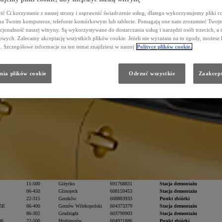
ć Ci korzystanie z naszej strony i usprawnić świadczenie usług, dlatego wykorzystujemy pliki co
na Twoim komputerze, telefonie komórkowym lub tablecie. Pomagają one nam zrozumieć Twoje 
cjonalność naszej witryny. Są wykorzystywane do dostarczania usług i narzędzi osób trzecich, a 
wych. Zalecamy akceptację wszystkich plików cookie. Jeżeli nie wyrażasz na to zgody, możesz 
a. Szczegółowe informacje na ten temat znajdziesz w naszej
Polityce plików cookie.
es
Kod pocztowy
Miejscowość
Telefon
Typ
21-412
Adamów
501429507
Stacja demontażu
21-500
Biała Podlaska
575113627
Stacja demontażu
23-400
Biłgoraj
603127924
Stacja demontażu
nia plików cookie
Odrzuć wszystkie
Zaakcept
23-400
Biłgoraj
846861386
Punkt zbiórki
30
05-620
Błędów
607523609
Stacja demontażu
32-661
Bobrek
600222432
Stacja demontażu
32-700
Bochnia
602735339
Stacja demontażu
1A
87-300
Brodnica
668604906
Stacja demontażu
2
64-840
Budzyń
609023500
Stacja demontażu
88-231
Bytoń
603283776
Stacja demontażu
 6b
32-660
Chełmek
514026112
Stacja demontażu
 91
89-620
Chojnice
602713338
Stacja demontażu
39-331
Chorzelów
883740740
Stacja demontażu
42-202
Częstochowa
531202222
Stacja demontażu
72-002
Dołuje
501739994
Stacja demontażu
4D
11-001
Dywity
601617177
Stacja demontażu
o 34A
82-300
Elbląg
600435685
Stacja demontażu
11-500
Giżycko
691768831
Stacja demontażu
06-450
Glinojeck
608159453
Stacja demontażu
22-315
Gorzków
608883933
Punkt zbiórki
15E
66-400
Gorzów Wilekopolski
604373379
Stacja demontażu
86-302
Grudziądz
603790903
Stacja demontażu
06
22-500
Hrubieszów
604921886
Punkt zbiórki