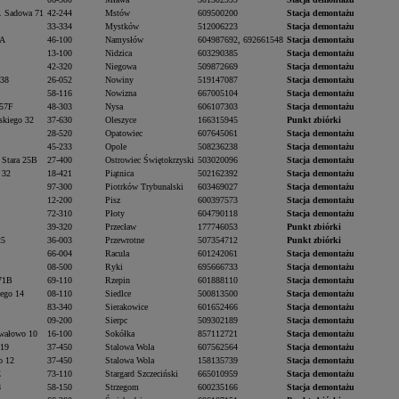
. Sadowa 71
42-244
Mstów
609500200
Stacja demontażu
33-334
Mystków
512006223
Stacja demontażu
 A
46-100
Namysłów
604987692, 692661548
Stacja demontażu
13-100
Nidzica
603290385
Stacja demontażu
42-320
Niegowa
509872669
Stacja demontażu
 38
26-052
Nowiny
519147087
Stacja demontażu
58-116
Nowizna
667005104
Stacja demontażu
 57F
48-303
Nysa
606107303
Stacja demontażu
eskiego 32
37-630
Oleszyce
166315945
Punkt zbiórki
28-520
Opatowiec
607645061
Stacja demontażu
45-233
Opole
508236238
Stacja demontażu
Stara 25B
27-400
Ostrowiec Świętokrzyski
503020096
Stacja demontażu
 32
18-421
Piątnica
502162392
Stacja demontażu
97-300
Piotrków Trybunalski
603469027
Stacja demontażu
12-200
Pisz
600397573
Stacja demontażu
72-310
Płoty
604790118
Stacja demontażu
39-320
Przecław
177746053
Punkt zbiórki
25
36-003
Przewrotne
507354712
Punkt zbiórki
66-004
Racula
601242061
Stacja demontażu
08-500
Ryki
695666733
Stacja demontażu
71B
69-110
Rzepin
601888110
Stacja demontażu
iego 14
08-110
Siedlce
500813500
Stacja demontażu
83-340
Sierakowice
601652466
Stacja demontażu
09-200
Sierpc
509302189
Stacja demontażu
wałowo 10
16-100
Sokółka
857112721
Stacja demontażu
 19
37-450
Stalowa Wola
607562564
Stacja demontażu
o 12
37-450
Stalowa Wola
158135739
Stacja demontażu
E
73-110
Stargard Szczeciński
665010959
Stacja demontażu
8
58-150
Strzegom
600235166
Stacja demontażu