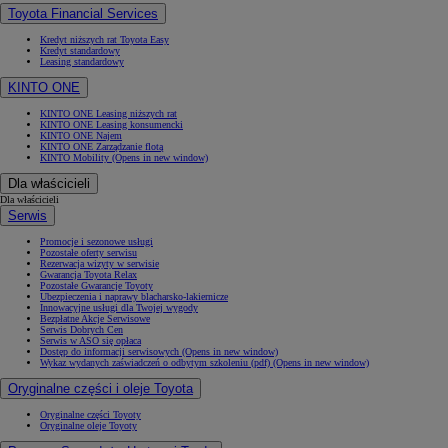
Toyota Financial Services
Kredyt niższych rat Toyota Easy
Kredyt standardowy
Leasing standardowy
KINTO ONE
KINTO ONE Leasing niższych rat
KINTO ONE Leasing konsumencki
KINTO ONE Najem
KINTO ONE Zarządzanie flotą
KINTO Mobility
(Opens in new window)
Dla właścicieli
Dla właścicieli
Serwis
Promocje i sezonowe usługi
Pozostałe oferty serwisu
Rezerwacja wizyty w serwisie
Gwarancja Toyota Relax
Pozostałe Gwarancje Toyoty
Ubezpieczenia i naprawy blacharsko-lakiernicze
Innowacyjne usługi dla Twojej wygody
Bezpłatne Akcje Serwisowe
Serwis Dobrych Cen
Serwis w ASO się opłaca
Dostęp do informacji serwisowych
(Opens in new window)
Wykaz wydanych zaświadczeń o odbytym szkoleniu (pdf)
(Opens in new window)
Oryginalne części i oleje Toyota
Oryginalne części Toyoty
Oryginalne oleje Toyoty