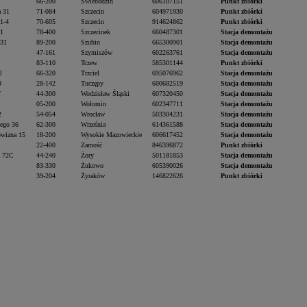
66-200
Świebodzin
606107151
Punkt zbiórki
a 31
71-084
Szczecin
604971930
Punkt zbiórki
 1-4
70-605
Szczecin
914624862
Punkt zbiórki
 1
78-400
Szczecinek
660487301
Stacja demontażu
 31
89-200
Szubin
665300901
Stacja demontażu
47-161
Szymiszów
602263761
Stacja demontażu
83-110
Tczew
585301144
Punkt zbiórki
2
66-320
Trzciel
695076962
Stacja demontażu
9
28-142
Tuczępy
600682519
Stacja demontażu
7
44-300
Wodzisław Śląski
607320450
Stacja demontażu
05-200
Wołomin
602347711
Stacja demontażu
2
54-054
Wrocław
503304231
Stacja demontażu
iego 36
62-300
Września
614361588
Stacja demontażu
owizna 15
18-200
Wysokie Mazowieckie
606617452
Stacja demontażu
22-400
Zamość
846396872
Punkt zbiórki
a 72C
44-240
Żory
501181853
Stacja demontażu
83-330
Żukowo
605390026
Stacja demontażu
39-204
Żyraków
146822626
Punkt zbiórki