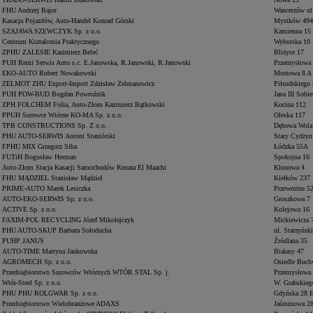
FHU Andrzej Bajor
Wancerzów ul
Kasacja Pojazdów, Auto-Handel Konrad Górski
Mystków 494
SZAJAWA SZEWCZYK Sp. z o.o.
Kamienna 15
Centrum Kształcenia Praktycznego
Wyborska 10
ZPHU ZALESIE Kazimierz Beleć
Bliżyce 17
PUH Remi Serwis Auto s.c. E.Janowska, R.Janowski, R.Janowski
Przemysłowa
EKO-AUTO Robert Nowakowski
Mostowa 8 A
ZELMOT ZHU Export-Import Zdzisław Zelmanowicz
Piłsudskiego
PUH POW-BUD Bogdan Powroźnik
Jana III Sobi
ZPH FOLCHEM Folia, Auto-Złom Kazimierz Bątkowski
Kocina 112
PPUH Surowce Wtórne KO-MA Sp. z o.o.
Oleska 117
TPB CONSTRUCTIONS Sp. Z o.o.
Dębowa Wola 
PHU AUTO-SERWIS Antoni Staniórski
Stary Cydzyn
FPHU MIX Grzegorz Siba
Łódzka 55A
FUTiH Bogusław Herman
Spokojna 16
Auto-Złom Stacja Kasacji Samochodów Renata El Maachi
Klonowa 4
FHU MĄDZIEL Stanisław Mądziel
Kiełków 237
PRIME-AUTO Marek Lesiczka
Przewrotne 5
AUTO-EKO-SERWIS Sp. z o.o.
Groszkowa 7
ACTIVE Sp. z o.o.
Kolejowa 16
Od
81 900 zł
FAXIM-POL RECYCLING Józef Mikołajczyk
Mickiewicza 
PHU AUTO-SKUP Barbara Sołoducha
ul. Starzyńsk
Yaris Cross
PUHP JANUS
Źródlana 35
HYBRID
AUTO-TIME Martyna Jankowska
Białasy 47
AGROMECH Sp. z o.o.
Osiedle Buch
Przedsiębiorstwo Surowców Wtórnych WTÓR STAL Sp. j.
Przemysłowa
Wtór-Steel Sp. z o.o.
W. Grabskieg
PHU PHU ROLGWAR Sp. z o.o.
Gdyńska 28 
Przedsiębiorstwo Wielobranżowe ADAXS
Jaśminowa 2