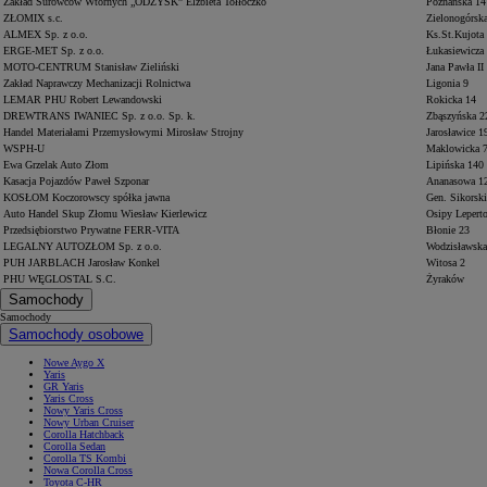
Zakład Surowców Wtórnych „ODZYSK” Elżbieta Tołłoczko
Poznańska 14
ZŁOMIX s.c.
Zielonogórsk
ALMEX Sp. z o.o.
Ks.St.Kujota
ERGE-MET Sp. z o.o.
Łukasiewicza
MOTO-CENTRUM Stanisław Zieliński
Jana Pawła II
Zakład Naprawczy Mechanizacji Rolnictwa
Ligonia 9
LEMAR PHU Robert Lewandowski
Rokicka 14
DREWTRANS IWANIEC Sp. z o.o. Sp. k.
Zbąszyńska 2
Handel Materiałami Przemysłowymi Mirosław Strojny
Jarosławice 1
WSPH-U
Maklowicka 
Ewa Grzelak Auto Złom
Lipińska 140
Kasacja Pojazdów Paweł Szponar
Ananasowa 1
KOSŁOM Koczorowscy spółka jawna
Gen. Sikorsk
Auto Handel Skup Złomu Wiesław Kierlewicz
Osipy Lepert
Przedsiębiorstwo Prywatne FERR-VITA
Błonie 23
LEGALNY AUTOZŁOM Sp. z o.o.
Wodzisławsk
PUH JARBLACH Jarosław Konkel
Witosa 2
PHU WĘGLOSTAL S.C.
Żyraków
Samochody
Samochody
Samochody osobowe
Nowe Aygo X
Yaris
GR Yaris
Yaris Cross
Nowy Yaris Cross
Nowy Urban Cruiser
Corolla Hatchback
Corolla Sedan
Corolla TS Kombi
Nowa Corolla Cross
Toyota C-HR