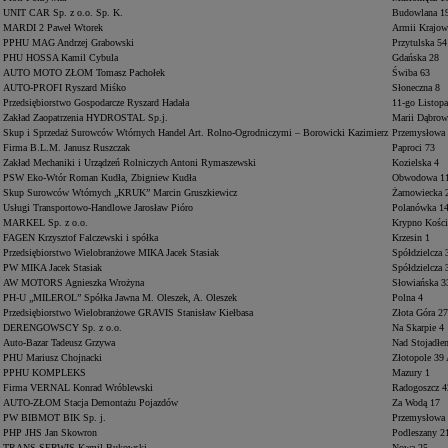
UNIT CAR Sp. z o.o. Sp. K.
Budowlana 1
MARDI 2 Paweł Wtorek
Armii Krajow
PPHU MAG Andrzej Grabowski
Przytulska 54
PHU HOSSA Kamil Cybula
Gdańska 28
AUTO MOTO ZŁOM Tomasz Pachołek
Świba 63
AUTO-PROFI Ryszard Miśko
Słoneczna 8
Przedsiębiorstwo Gospodarcze Ryszard Hadała
11-go Listop
Zakład Zaopatrzenia HYDROSTAL Sp.j.
Marii Dąbrow
Skup i Sprzedaż Surowców Wtórnych Handel Art. Rolno-Ogrodniczymi – Borowicki Kazimierz
Przemysłowa
Firma B.L.M. Janusz Ruszczak
Paproci 73
Zakład Mechaniki i Urządzeń Rolniczych Antoni Rymaszewski
Kozielska 4
PSW Eko-Wtór Roman Kudła, Zbigniew Kudła
Obwodowa 1
Skup Surowców Wtórnych „KRUK” Marcin Gruszkiewicz
Żarnowiecka 
Usługi Transportowo-Handlowe Jarosław Pióro
Polanówka 1
MARKEL Sp. z o.o.
Krypno Kości
FAGEN Krzysztof Falczewski i spółka
Krzesin 1
Przedsiębiorstwo Wielobranżowe MIKA Jacek Stasiak
Spółdzielcza 
PW MIKA Jacek Stasiak
Spółdzielcza 
AW MOTORS Agnieszka Wrożyna
Słowiańska 
PH-U „MILEROL” Spółka Jawna M. Oleszek, A. Oleszek
Polna 4
Przedsiębiorstwo Wielobranżowe GRAVIS Stanisław Kiełbasa
Złota Góra 27
DERENGOWSCY Sp. z o.o.
Na Skarpie 4
Auto-Bazar Tadeusz Grzywa
Nad Stojadłe
PHU Mariusz Chojnacki
Złotopole 39
PPHU KOMPLEKS
Mazury 1
Firma VERNAL Konrad Wróblewski
Radogoszcz 4
AUTO-ZŁOM Stacja Demontażu Pojazdów
Za Wodą 17
PW BIBMOT BIK Sp. j.
Przemysłowa
PHP JHS Jan Skowron
Podleszany 2
TRANS-SERWIS Kamil Bukowski
Nowa 25