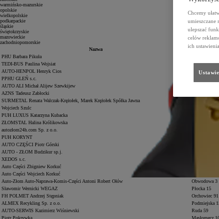
warmińsko-mazurskie
opolskie
Chcemy ułatwi
wielkopolskie
umieszczane 
podkarpackie
śląskie
ulepszać funk
świętokrzyskie
mazowieckie
celów reklamo
zachodniopomorskie
ich ustawieni
Nazwa
Adr
PHU Barbara Pikuła
Dąbrówka 14
TEDI-BUS Paulina Wojsiat
Pojelce 20
AUTO-HENPOL Henryk Cios
Korczów 46
Ustawie
PPHU GLEŃ s.c.
Motorowa 16
AUTO ALI Michał Alijew Szewkijew
Nowy Świat 
AZNS Tadeusz Zabłocki
Lipowa 3
SURMETAL Renata Walczak-Krężołek, Marek Krężołek Spółka Jawna
Oracka 3/1
Wojciech Szulc
Gorczenica 9
PUH LUXUS Katarzyna Kubacka
Chodzieska 3
ZŁOMSTAL Halina Królikowska
Brylewo 1A
autozłom24h.com Sp. z o.o.
Przemysłowa
PUH KORYNT
Nieżychowice
AUTO CZĘŚCI Piotr Górski
Malinie 316
AUTO - ZŁOM Budzikur sp.j.
Żyzna 15A
XEDOS s.c.
Stobno 17D
Auto Części Zbigniew Korkuć
Olsztyńska 1
Auto Części Wojciech Korkuć
Władysławow
Auto-Złom Auto-Naprawa-Komis-Części Antoni Robert Ołów
Obwodowa 3
Sławomir Wernicki WEGAZ
Płocka 15
FH POLMET Andrzej Stępniak
Orchowiec 91
ALMEX Recykling Sp. z o.o.
Podmiejska 
AUTO-SERWIS Kazimierz Wiśniewski
Ruda 59
Piotr Pokrywka
Masłomęcz 1