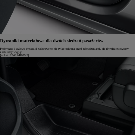
Dywaniki materiałowe dla dwóch siedzeń pasażerów
Praktyczne i stylowe dywaniki welurowe to nie tylko ochrona przed zabrudzeniami, ale również estetyczny
i schludny wygląd.
[nr kat. PZ4L1-H035U]