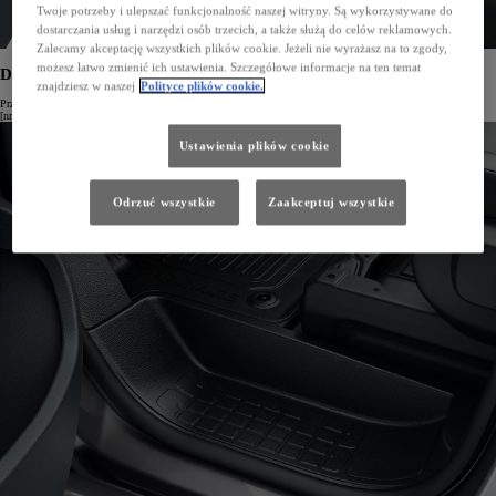
Twoje potrzeby i ulepszać funkcjonalność naszej witryny. Są wykorzystywane do
dostarczania usług i narzędzi osób trzecich, a także służą do celów reklamowych.
Zalecamy akceptację wszystkich plików cookie. Jeżeli nie wyrażasz na to zgody,
możesz łatwo zmienić ich ustawienia. Szczegółowe informacje na ten temat
Dywanik gumowy przedni dla kierowcy i pasażera
znajdziesz w naszej
Polityce plików cookie.
Przedni łączony dywanik gumowy to niezawodna ochrona wnętrza przed błotem, zabrudzeniami i piachem.
[nr kat. PZ4L1-H035A-00]
Ustawienia plików cookie
Odrzuć wszystkie
Zaakceptuj wszystkie