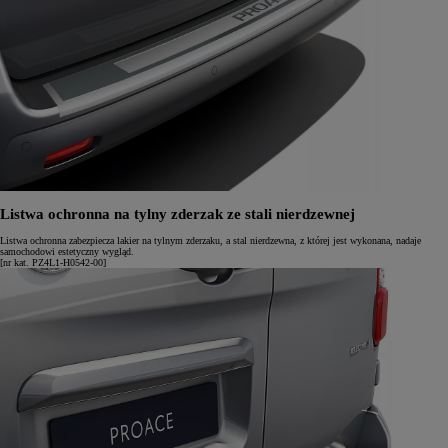
Listwa ochronna na tylny zderzak ze stali nierdzewnej
Listwa ochronna zabezpiecza lakier na tylnym zderzaku, a stal nierdzewna, z której jest wykonana, nadaje
samochodowi estetyczny wygląd.
[nr kat. PZ4L1-H0542-00]