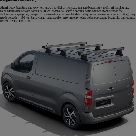
Aluminiowy bagażnik dachowy jest łatwy i szybki w montażu, ma aerodynamiczny profil minimalizujący
hałas wiatru oraz posiada zamek na klucz. Można go łączyć z szeroką gamą opcjonalnych akcesoriów
do transportu specjalistycznego. Przy zamontowaniu dwóch belek maksymalna ładowność wynosi 100 kg, przy
trzech belkach – 150 kg. Zamawiając jedną sztukę, otrzymujemy jedną belkę poprzeczną bagażnika dachowego.
[nr kat. PZ4L0-H0612-00]