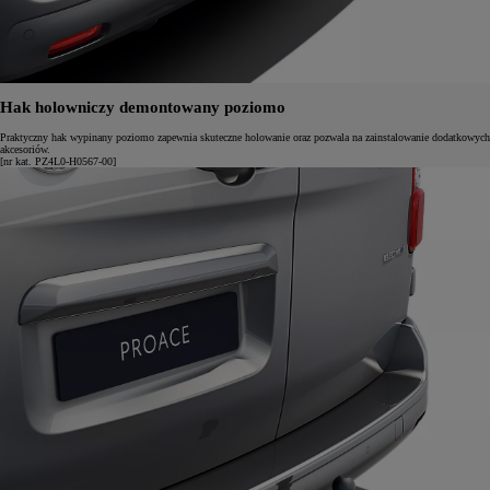
Hak holowniczy demontowany poziomo
Praktyczny hak wypinany poziomo zapewnia skuteczne holowanie oraz pozwala na zainstalowanie dodatkowych
akcesoriów.
[nr kat. PZ4L0-H0567-00]