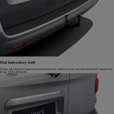
Hak holowniczy stały
Solidny hak holowniczy zapewnia skuteczne holowanie ciężkich przyczep oraz dużą elastyczność transportową.
[nr kat. PZ4L0-H0566-00]