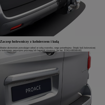
Zaczep holowniczy z kołnierzem i kulą
Idealne akcesorium pozwalające zabrać ze sobą wszystko, czego potrzebujesz. Dzięki kuli holowniczej
z kołnierzem zamocujesz przyczepę lub bagażnik rowerowy. [nr kat. PZ4L0-H0568-00]