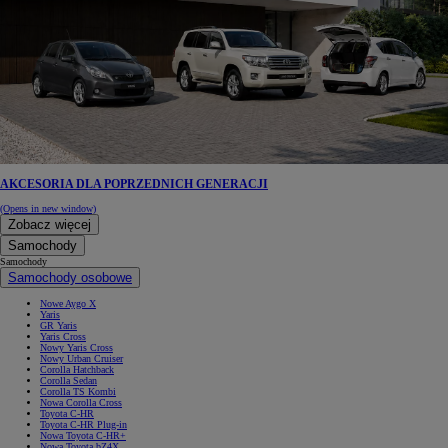
AKCESORIA DLA POPRZEDNICH GENERACJI
(Opens in new window)
Zobacz więcej
Samochody
Samochody
Samochody osobowe
Nowe Aygo X
Yaris
GR Yaris
Yaris Cross
Nowy Yaris Cross
Nowy Urban Cruiser
Corolla Hatchback
Corolla Sedan
Corolla TS Kombi
Nowa Corolla Cross
Toyota C-HR
Toyota C-HR Plug-in
Nowa Toyota C-HR+
Nowa Toyota bZ4X