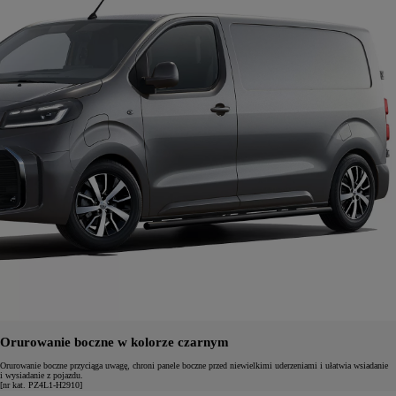
Orurowanie boczne w kolorze czarnym
Orurowanie boczne przyciąga uwagę, chroni panele boczne przed niewielkimi uderzeniami i ułatwia wsiadanie
i wysiadanie z pojazdu.
[nr kat. PZ4L1-H2910]