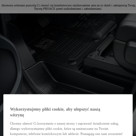
Akcesoria ochronne pozwolą Ci cieszyć się komfortowym użytkowaniem auta na co dzień i zabezpieczą Twoją
Toyotę PROACE przed uszkodzeniami i zabrudzeniami.
Wykorzystujemy pliki cookie, aby ulepszyć naszą
witrynę
Chcemy ułatwić Ci korzystanie z naszej strony i usprawnić świadczenie usług,
dlatego wykorzystujemy pliki cookie, które są umieszczane na Twoim
komputerze, telefonie komórkowym lub tablecie. Pomagają one nam zrozumieć