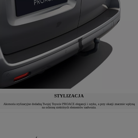
STYLIZACJA
Akcesoria stylizacyjne dodadzą Twojej Toyocie PROACE elegancji i szyku, a przy okazji znacznie wpłyną
na ochronę niektórych elementów nadwozia.